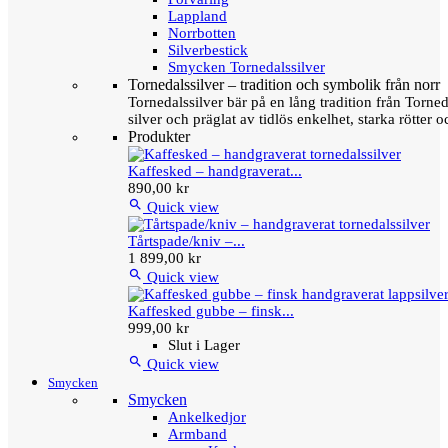
Lappland
Norrbotten
Silverbestick
Smycken Tornedalssilver
Tornedalssilver – tradition och symbolik från norr
Tornedalssilver bär på en lång tradition från Torn
silver och präglat av tidlös enkelhet, starka rötter
Produkter
Kaffesked – handgraverat...
890,00 kr

Quick view
Tårtspade/kniv –...
1 899,00 kr

Quick view
Kaffesked gubbe – finsk...
999,00 kr
Slut i Lager

Quick view
Smycken
Smycken
Ankelkedjor
Armband