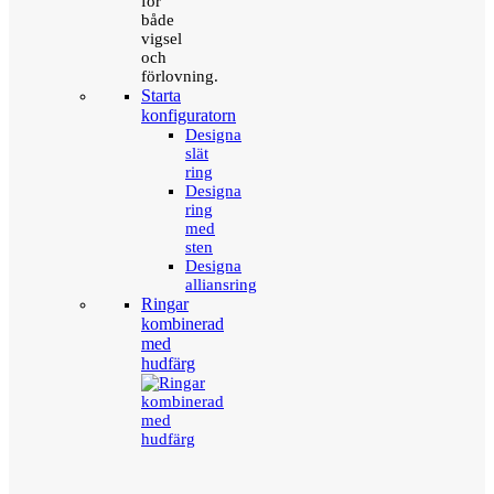
för
både
vigsel
och
förlovning.
Starta
konfiguratorn
Designa
slät
ring
Designa
ring
med
sten
Designa
alliansring
Ringar
kombinerad
med
hudfärg