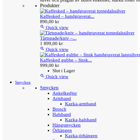
silver och präglat av tidlös enkelhet, starka rötter
Produkter
Kaffesked – handgraverat...
890,00 kr

Quick view
Tårtspade/kniv –...
1 899,00 kr

Quick view
Kaffesked gubbe – finsk...
999,00 kr
Slut i Lager

Quick view
Smycken
Smycken
Ankelkedjor
Armband
Kazka-armband
Brosch
Halsband
Kazka-halsband
Hängsmycken
Örhängen
Kazka-örhängen