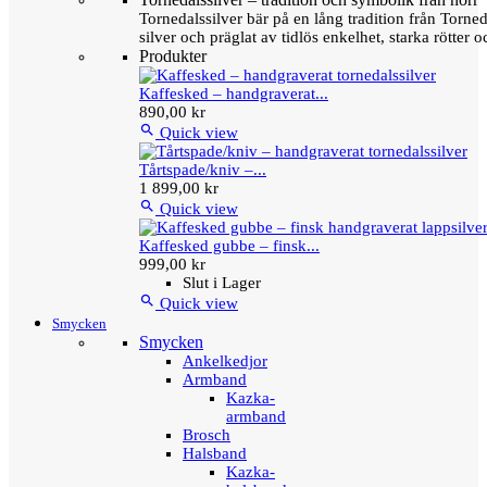
Tornedalssilver bär på en lång tradition från Torn
silver och präglat av tidlös enkelhet, starka rötter
Produkter
Kaffesked – handgraverat...
890,00 kr

Quick view
Tårtspade/kniv –...
1 899,00 kr

Quick view
Kaffesked gubbe – finsk...
999,00 kr
Slut i Lager

Quick view
Smycken
Smycken
Ankelkedjor
Armband
Kazka-
armband
Brosch
Halsband
Kazka-