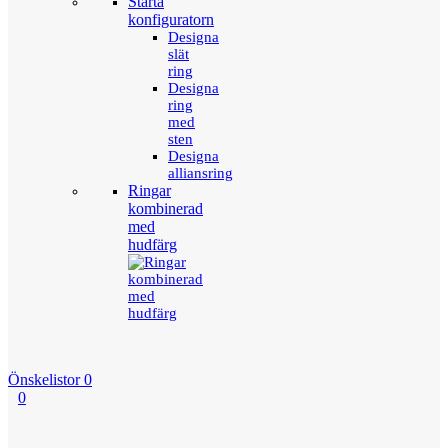
Starta
konfiguratorn
Designa
slät
ring
Designa
ring
med
sten
Designa
alliansring
Ringar
kombinerad
med
hudfärg
Önskelistor
0
0
Menu
Tillbaka