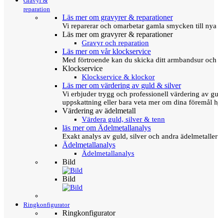
Gravyr &
reparation
Läs mer om gravyrer & reparationer
Vi reparerar och omarbetar gamla smycken till nya 
Läs mer om gravyrer & reparationer
Gravyr och reparation
Läs mer om vår klockservice
Med förtroende kan du skicka ditt armbandsur och g
Klockservice
Klockservice & klockor
Läs mer om värdering av guld & silver
Vi erbjuder trygg och professionell värdering av gul
uppskattning eller bara veta mer om dina föremål h
Värdering av ädelmetall
Värdera guld, silver & tenn
läs mer om Ädelmetallanalys
Exakt analys av guld, silver och andra ädelmetall
Ädelmetallanalys
Ädelmetallanalys
Bild
Bild
Ringkonfigurator
Ringkonfigurator