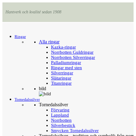
Hantverk och kvalité sedan 1908
Menu
Tillbaka
Ringar
Alla ringar
Kazka-ringar
Norrbotten Guldringar
Norrbotten Silverringar
Palladiumringar
Ringar med sten
Silverringar
Slätaringar
Titanringar
bild
Tornedalssilver
Tornedalssilver
Förvaring
Lappland
Norrbotten
Silverbestick
Smycken Tornedalssilver
Tornedalssilver – tradition och symbolik från norr