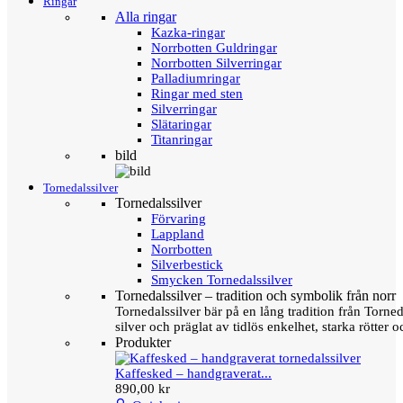
Ringar
Alla ringar
Kazka-ringar
Norrbotten Guldringar
Norrbotten Silverringar
Palladiumringar
Ringar med sten
Silverringar
Slätaringar
Titanringar
bild
Tornedalssilver
Tornedalssilver
Förvaring
Lappland
Norrbotten
Silverbestick
Smycken Tornedalssilver
Tornedalssilver – tradition och symbolik från norr
Tornedalssilver bär på en lång tradition från Torn
silver och präglat av tidlös enkelhet, starka rötter
Produkter
Kaffesked – handgraverat...
890,00 kr