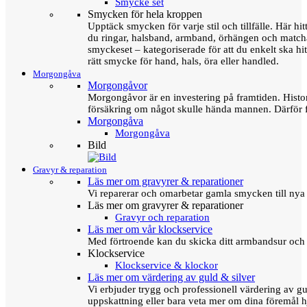
Smycke set
Smycken för hela kroppen
Upptäck smycken för varje stil och tillfälle. Här hit
du ringar, halsband, armband, örhängen och matc
smyckeset – kategoriserade för att du enkelt ska hit
rätt smycke för hand, hals, öra eller handled.
Morgongåva
Morgongåvor
Morgongåvor är en investering på framtiden. Hist
försäkring om något skulle hända mannen. Därför 
Morgongåva
Morgongåva
Bild
Gravyr & reparation
Läs mer om gravyrer & reparationer
Vi reparerar och omarbetar gamla smycken till nya 
Läs mer om gravyrer & reparationer
Gravyr och reparation
Läs mer om vår klockservice
Med förtroende kan du skicka ditt armbandsur och g
Klockservice
Klockservice & klockor
Läs mer om värdering av guld & silver
Vi erbjuder trygg och professionell värdering av gul
uppskattning eller bara veta mer om dina föremål h