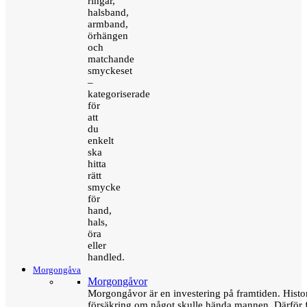
ringar,
halsband,
armband,
örhängen
och
matchande
smyckeset
–
kategoriserade
för
att
du
enkelt
ska
hitta
rätt
smycke
för
hand,
hals,
öra
eller
handled.
Morgongåva
Morgongåvor
Morgongåvor är en investering på framtiden. Hist
försäkring om något skulle hända mannen. Därför 