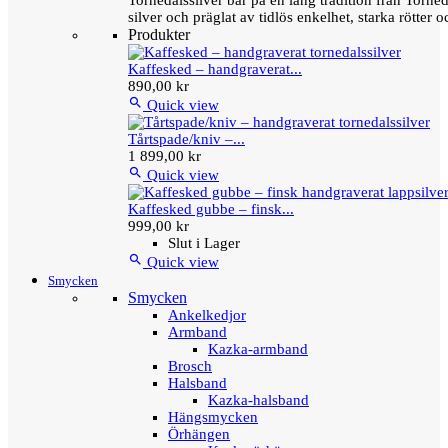
Tornedalssilver bär på en lång tradition från Torn
silver och präglat av tidlös enkelhet, starka rötter
Produkter
Kaffesked – handgraverat...
890,00 kr

Quick view
Tårtspade/kniv –...
1 899,00 kr

Quick view
Kaffesked gubbe – finsk...
999,00 kr
Slut i Lager

Quick view
Smycken
Smycken
Ankelkedjor
Armband
Kazka-armband
Brosch
Halsband
Kazka-halsband
Hängsmycken
Örhängen