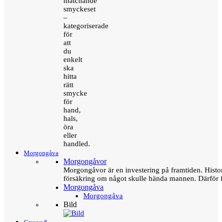
matchande
smyckeset
–
kategoriserade
för
att
du
enkelt
ska
hitta
rätt
smycke
för
hand,
hals,
öra
eller
handled.
Morgongåva
Morgongåvor
Morgongåvor är en investering på framtiden. Hist
försäkring om något skulle hända mannen. Därför 
Morgongåva
Morgongåva
Bild