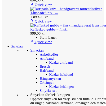
890,00 kr

Quick view
Tårtspade/kniv –...
1 899,00 kr

Quick view
Kaffesked gubbe – finsk...
999,00 kr
Slut i Lager

Quick view
Smycken
Smycken
Ankelkedjor
Armband
Kazka-armband
Brosch
Halsband
Kazka-halsband
Hängsmycken
Örhängen
Kazka-örhängen
Smycke set
Smycken för hela kroppen
Upptäck smycken för varje stil och tillfälle. Här hit
du ringar, halsband, armband, örhängen och matc