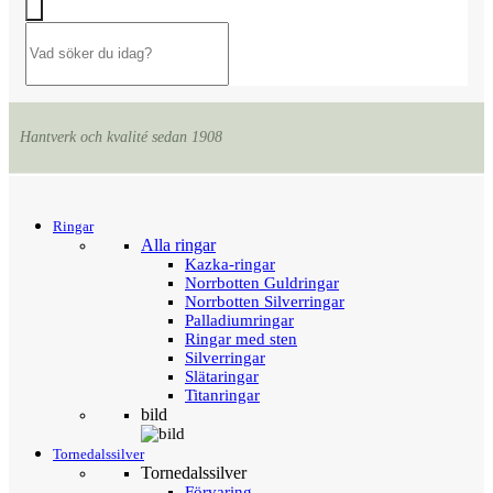
Hantverk och kvalité sedan 1908
Menu
Tillbaka
Ringar
Alla ringar
Kazka-ringar
Norrbotten Guldringar
Norrbotten Silverringar
Palladiumringar
Ringar med sten
Silverringar
Slätaringar
Titanringar
bild
Tornedalssilver
Tornedalssilver
Förvaring