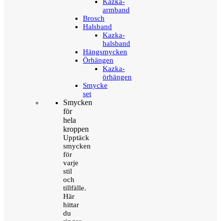
Kazka-
armband
Brosch
Halsband
Kazka-
halsband
Hängsmycken
Örhängen
Kazka-
örhängen
Smycke
set
Smycken
för
hela
kroppen
Upptäck
smycken
för
varje
stil
och
tillfälle.
Här
hittar
du