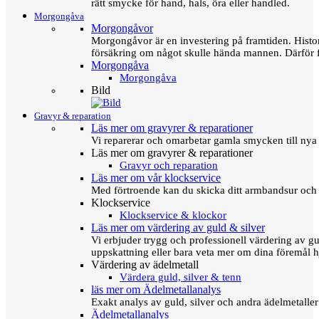
rätt smycke för hand, hals, öra eller handled.
Morgongåva
Morgongåvor
Morgongåvor är en investering på framtiden. Hist
försäkring om något skulle hända mannen. Därför 
Morgongåva
Morgongåva
Bild
Gravyr & reparation
Läs mer om gravyrer & reparationer
Vi reparerar och omarbetar gamla smycken till nya 
Läs mer om gravyrer & reparationer
Gravyr och reparation
Läs mer om vår klockservice
Med förtroende kan du skicka ditt armbandsur och g
Klockservice
Klockservice & klockor
Läs mer om värdering av guld & silver
Vi erbjuder trygg och professionell värdering av gul
uppskattning eller bara veta mer om dina föremål h
Värdering av ädelmetall
Värdera guld, silver & tenn
läs mer om Ädelmetallanalys
Exakt analys av guld, silver och andra ädelmetall
Ädelmetallanalys