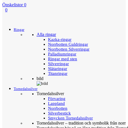
Önskelistor
0
0
Menu
Tillbaka
Ringar
Alla ringar
Kazka-ringar
Norrbotten Guldringar
Norrbotten Silverringar
Palladiumringar
Ringar med sten
Silverringar
Slätaringar
Titanringar
bild
Tornedalssilver
Tornedalssilver
Förvaring
Lappland
Norrbotten
Silverbestick
Smycken Tornedalssilver
Tornedalssilver – tradition och symbolik från norr