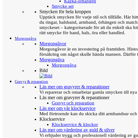
Kazka-örhängen
Smycke set
Smycken för hela kroppen
Upptäck smycken för varje stil och tillfälle. Här hit
du ringar, halsband, armband, örhängen och matc
smyckeset – kategoriserade för att du enkelt ska hit
rätt smycke för hand, hals, öra eller handled.
Morgongåva
Morgongåvor
Morgongåvor är en investering på framtiden. Hist
försäkring om något skulle hända mannen. Därför 
Morgongåva
Morgongåva
Bild
Gravyr & reparation
Läs mer om gravyrer & reparationer
Vi reparerar och omarbetar gamla smycken till nya 
Läs mer om gravyrer & reparationer
Gravyr och reparation
Läs mer om vår klockservice
Med förtroende kan du skicka ditt armbandsur och g
Klockservice
Klockservice & klockor
Läs mer om värdering av guld & silver
Vi erbjuder trygg och professionell värdering av gul