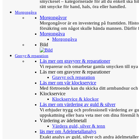
smyckeset – kategoriserade för att du enkelt ska hit
rätt smycke för hand, hals, öra eller handled.
Morgongåva
Morgongåvor
Morgongåvor är en investering på framtiden. Hist
försäkring om något skulle hända mannen. Därför 
Morgongåva
Morgongåva
Bild
Gravyr & reparation
Läs mer om gravyrer & reparationer
Vi reparerar och omarbetar gamla smycken till nya 
Läs mer om gravyrer & reparationer
Gravyr och reparation
Läs mer om vår klockservice
Med förtroende kan du skicka ditt armbandsur och g
Klockservice
Klockservice & klockor
Läs mer om värdering av guld & silver
Vi erbjuder trygg och professionell värdering av gul
uppskattning eller bara veta mer om dina föremål h
Värdering av ädelmetall
Värdera guld, silver & tenn
läs mer om Ädelmetallanalys
Exakt analys av guld, silver och andra ädelmetall