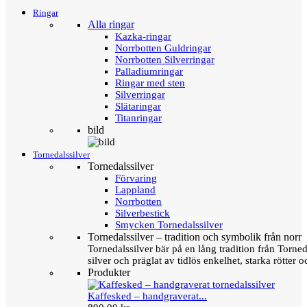
Ringar
Alla ringar
Kazka-ringar
Norrbotten Guldringar
Norrbotten Silverringar
Palladiumringar
Ringar med sten
Silverringar
Slätaringar
Titanringar
bild
Tornedalssilver
Tornedalssilver
Förvaring
Lappland
Norrbotten
Silverbestick
Smycken Tornedalssilver
Tornedalssilver – tradition och symbolik från norr
Tornedalssilver bär på en lång tradition från Torn
silver och präglat av tidlös enkelhet, starka rötter
Produkter
Kaffesked – handgraverat...