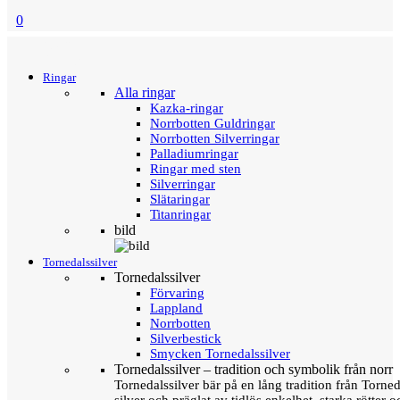
0
Menu
Tillbaka
Ringar
Alla ringar
Kazka-ringar
Norrbotten Guldringar
Norrbotten Silverringar
Palladiumringar
Ringar med sten
Silverringar
Slätaringar
Titanringar
bild
Tornedalssilver
Tornedalssilver
Förvaring
Lappland
Norrbotten
Silverbestick
Smycken Tornedalssilver
Tornedalssilver – tradition och symbolik från norr
Tornedalssilver bär på en lång tradition från Torn