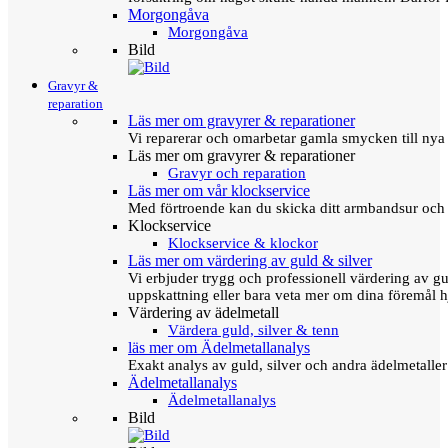
Morgongåva
Morgongåva
Bild
Gravyr &
reparation
Läs mer om gravyrer & reparationer
Vi reparerar och omarbetar gamla smycken till nya 
Läs mer om gravyrer & reparationer
Gravyr och reparation
Läs mer om vår klockservice
Med förtroende kan du skicka ditt armbandsur och g
Klockservice
Klockservice & klockor
Läs mer om värdering av guld & silver
Vi erbjuder trygg och professionell värdering av gul
uppskattning eller bara veta mer om dina föremål h
Värdering av ädelmetall
Värdera guld, silver & tenn
läs mer om Ädelmetallanalys
Exakt analys av guld, silver och andra ädelmetall
Ädelmetallanalys
Ädelmetallanalys
Bild