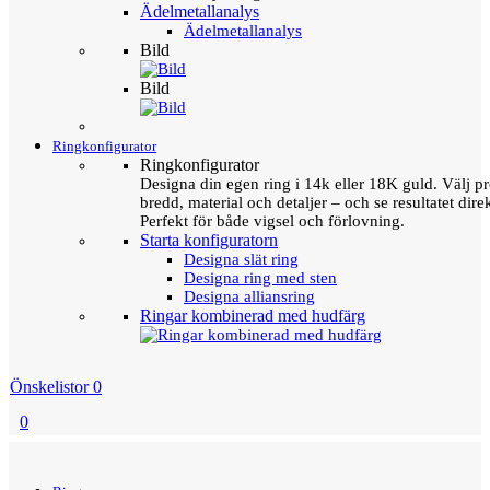
Ädelmetallanalys
Ädelmetallanalys
Bild
Bild
Ringkonfigurator
Ringkonfigurator
Designa din egen ring i 14k eller 18K guld. Välj pro
bredd, material och detaljer – och se resultatet direk
Perfekt för både vigsel och förlovning.
Starta konfiguratorn
Designa slät ring
Designa ring med sten
Designa alliansring
Ringar kombinerad med hudfärg
Önskelistor
0
0
Menu
Tillbaka