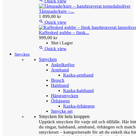

Quick view
Tårtspade/kniv –...
1 899,00 kr

Quick view
Kaffesked gubbe – finsk...
999,00 kr
Slut i Lager

Quick view
Smycken
Smycken
Ankelkedjor
Armband
Kazka-armband
Brosch
Halsband
Kazka-halsband
Hängsmycken
Örhängen
Kazka-örhängen
Smycke set
Smycken för hela kroppen
Upptäck smycken för varje stil och tillfälle. Här hit
du ringar, halsband, armband, örhängen och matc
smyckeset – kategoriserade för att du enkelt ska hit