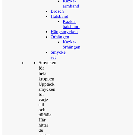
Kazka-
armband
Brosch
Halsband
Kazka-
halsband
Hängsmycken
Örhängen
Kazka-
örhängen
Smycke
set
Smycken
för
hela
kroppen
Upptäck
smycken
för
varje
stil
och
tillfälle.
Här
hittar
du