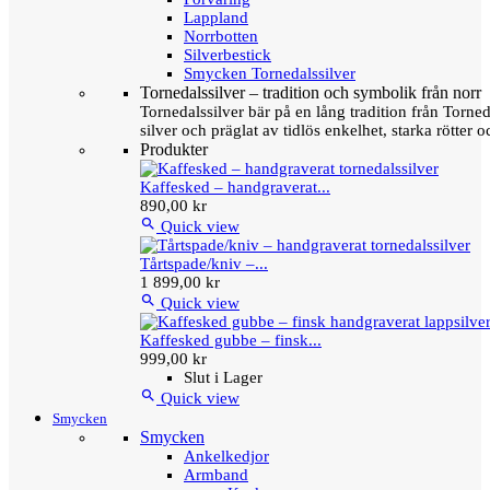
Lappland
Norrbotten
Silverbestick
Smycken Tornedalssilver
Tornedalssilver – tradition och symbolik från norr
Tornedalssilver bär på en lång tradition från Torn
silver och präglat av tidlös enkelhet, starka rötter
Produkter
Kaffesked – handgraverat...
890,00 kr

Quick view
Tårtspade/kniv –...
1 899,00 kr

Quick view
Kaffesked gubbe – finsk...
999,00 kr
Slut i Lager

Quick view
Smycken
Smycken
Ankelkedjor
Armband