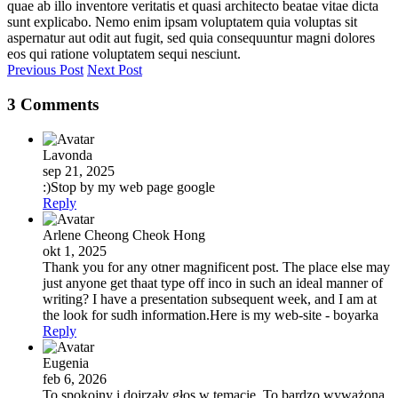
quae ab illo inventore veritatis et quasi architecto beatae vitae dicta
sunt explicabo. Nemo enim ipsam voluptatem quia voluptas sit
aspernatur aut odit aut fugit, sed quia consequuntur magni dolores
eos qui ratione voluptatem sequi nesciunt.
Previous Post
Next Post
3 Comments
Lavonda
sep 21, 2025
:)Stop by my web page google
Reply
Arlene Cheong Cheok Hong
okt 1, 2025
Thank you for any otner magnificent post. The place else may
just anyone get thaat type off inco in such an ideal manner of
writing? I have a presentation subsequent week, and I am at
the look for sudh information.Here is my web-site - boyarka
Reply
Eugenia
feb 6, 2026
To spokojny i dojrzały głos w temacie. To bardzo wyważona