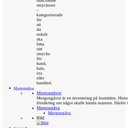
matchande
smyckeset
–
kategoriserade
för
att
du
enkelt
ska
hitta
rätt
smycke
för
hand,
hals,
öra
eller
handled.
Morgongåva
Morgongåvor
Morgongåvor är en investering på framtiden. Hist
försäkring om något skulle hända mannen. Därför 
Morgongåva
Morgongåva
Bild