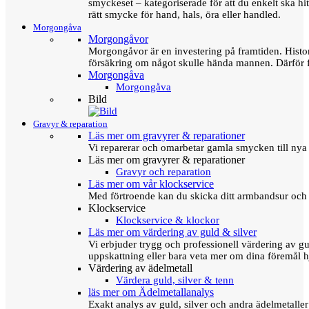
smyckeset – kategoriserade för att du enkelt ska hit
rätt smycke för hand, hals, öra eller handled.
Morgongåva
Morgongåvor
Morgongåvor är en investering på framtiden. Hist
försäkring om något skulle hända mannen. Därför 
Morgongåva
Morgongåva
Bild
Gravyr & reparation
Läs mer om gravyrer & reparationer
Vi reparerar och omarbetar gamla smycken till nya 
Läs mer om gravyrer & reparationer
Gravyr och reparation
Läs mer om vår klockservice
Med förtroende kan du skicka ditt armbandsur och g
Klockservice
Klockservice & klockor
Läs mer om värdering av guld & silver
Vi erbjuder trygg och professionell värdering av gul
uppskattning eller bara veta mer om dina föremål h
Värdering av ädelmetall
Värdera guld, silver & tenn
läs mer om Ädelmetallanalys
Exakt analys av guld, silver och andra ädelmetall