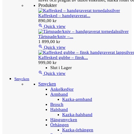
silver och präglat av tidlös enkelhet, starka rötter
Produkter
Kaffesked – handgraverat...
890,00 kr

Quick view
Tårtspade/kniv –...
1 899,00 kr

Quick view
Kaffesked gubbe – finsk...
999,00 kr
Slut i Lager

Quick view
Smycken
Smycken
Ankelkedjor
Armband
Kazka-armband
Brosch
Halsband
Kazka-halsband
Hängsmycken
Örhängen
Kazka-örhängen