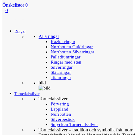
Önskelistor
0
0
Menu
Tillbaka
Ringar
Alla ringar
Kazka-ringar
Norrbotten Guldringar
Norrbotten Silverringar
Palladiumringar
Ringar med sten
Silverringar
Slätaringar
Titanringar
bild
Tornedalssilver
Tornedalssilver
Förvaring
Lappland
Norrbotten
Silverbestick
Smycken Tornedalssilver
Tornedalssilver – tradition och symbolik från norr