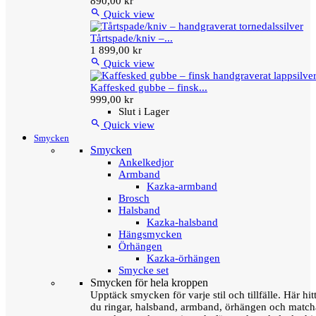
890,00 kr

Quick view
Tårtspade/kniv –...
1 899,00 kr

Quick view
Kaffesked gubbe – finsk...
999,00 kr
Slut i Lager

Quick view
Smycken
Smycken
Ankelkedjor
Armband
Kazka-armband
Brosch
Halsband
Kazka-halsband
Hängsmycken
Örhängen
Kazka-örhängen
Smycke set
Smycken för hela kroppen
Upptäck smycken för varje stil och tillfälle. Här hit
du ringar, halsband, armband, örhängen och matc