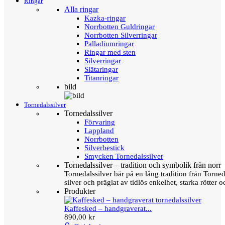
Ringar
Alla ringar
Kazka-ringar
Norrbotten Guldringar
Norrbotten Silverringar
Palladiumringar
Ringar med sten
Silverringar
Slätaringar
Titanringar
bild
Tornedalssilver
Tornedalssilver
Förvaring
Lappland
Norrbotten
Silverbestick
Smycken Tornedalssilver
Tornedalssilver – tradition och symbolik från norr
Tornedalssilver bär på en lång tradition från Torn
silver och präglat av tidlös enkelhet, starka rötter
Produkter
Kaffesked – handgraverat...
890,00 kr