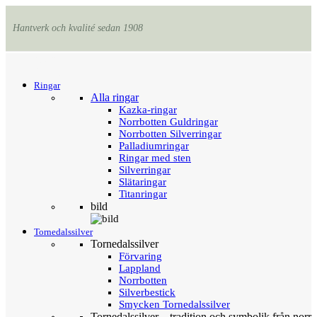
Hantverk och kvalité sedan 1908
Menu
Tillbaka
Ringar
Alla ringar
Kazka-ringar
Norrbotten Guldringar
Norrbotten Silverringar
Palladiumringar
Ringar med sten
Silverringar
Slätaringar
Titanringar
bild
Tornedalssilver
Tornedalssilver
Förvaring
Lappland
Norrbotten
Silverbestick
Smycken Tornedalssilver
Tornedalssilver – tradition och symbolik från norr