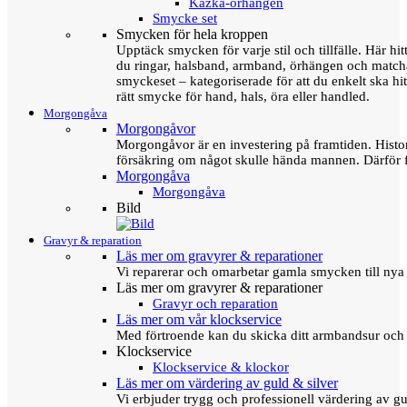
Kazka-örhängen
Smycke set
Smycken för hela kroppen
Upptäck smycken för varje stil och tillfälle. Här hit
du ringar, halsband, armband, örhängen och matc
smyckeset – kategoriserade för att du enkelt ska hit
rätt smycke för hand, hals, öra eller handled.
Morgongåva
Morgongåvor
Morgongåvor är en investering på framtiden. Hist
försäkring om något skulle hända mannen. Därför 
Morgongåva
Morgongåva
Bild
Gravyr & reparation
Läs mer om gravyrer & reparationer
Vi reparerar och omarbetar gamla smycken till nya 
Läs mer om gravyrer & reparationer
Gravyr och reparation
Läs mer om vår klockservice
Med förtroende kan du skicka ditt armbandsur och g
Klockservice
Klockservice & klockor
Läs mer om värdering av guld & silver
Vi erbjuder trygg och professionell värdering av gul