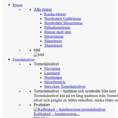
Ringar
Alla ringar
Kazka-ringar
Norrbotten Guldringar
Norrbotten Silverringar
Palladiumringar
Ringar med sten
Silverringar
Slätaringar
Titanringar
bild
Tornedalssilver
Tornedalssilver
Förvaring
Lappland
Norrbotten
Silverbestick
Smycken Tornedalssilver
Tornedalssilver – tradition och symbolik från norr
Tornedalssilver bär på en lång tradition från Torn
silver och präglat av tidlös enkelhet, starka rötter
Produkter
Kaffesked – handgraverat...