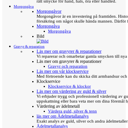
rätt smycke för hand, hals, öra eller handled.
Morgongåva
Morgongåvor
Morgongåvor är en investering på framtiden. Hist
försäkring om något skulle hända mannen. Därför 
Morgongåva
Morgongåva
Bild
Gravyr & reparation
Läs mer om gravyrer & reparationer
Vi reparerar och omarbetar gamla smycken till nya 
Läs mer om gravyrer & reparationer
Gravyr och reparation
Läs mer om vår klockservice
Med förtroende kan du skicka ditt armbandsur och g
Klockservice
Klockservice & klockor
Läs mer om värdering av guld & silver
Vi erbjuder trygg och professionell värdering av gul
uppskattning eller bara veta mer om dina föremål h
Värdering av ädelmetall
Värdera guld, silver & tenn
läs mer om Ädelmetallanalys
Exakt analys av guld, silver och andra ädelmetall
Ädelmetallanalys