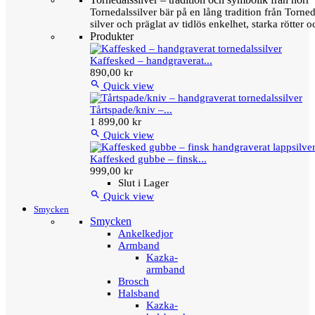
Tornedalssilver bär på en lång tradition från Torn
silver och präglat av tidlös enkelhet, starka rötter
Produkter
Kaffesked – handgraverat...
890,00 kr

Quick view
Tårtspade/kniv –...
1 899,00 kr

Quick view
Kaffesked gubbe – finsk...
999,00 kr
Slut i Lager

Quick view
Smycken
Smycken
Ankelkedjor
Armband
Kazka-
armband
Brosch
Halsband
Kazka-