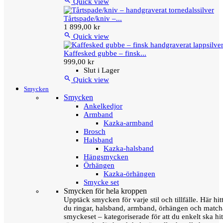

Quick view
Tårtspade/kniv –...
1 899,00 kr

Quick view
Kaffesked gubbe – finsk...
999,00 kr
Slut i Lager

Quick view
Smycken
Smycken
Ankelkedjor
Armband
Kazka-armband
Brosch
Halsband
Kazka-halsband
Hängsmycken
Örhängen
Kazka-örhängen
Smycke set
Smycken för hela kroppen
Upptäck smycken för varje stil och tillfälle. Här hit
du ringar, halsband, armband, örhängen och matc
smyckeset – kategoriserade för att du enkelt ska hit