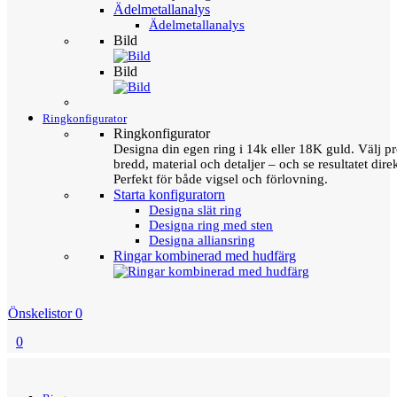
Ädelmetallanalys
Ädelmetallanalys
Bild
Bild
Ringkonfigurator
Ringkonfigurator
Designa din egen ring i 14k eller 18K guld. Välj pro
bredd, material och detaljer – och se resultatet direk
Perfekt för både vigsel och förlovning.
Starta konfiguratorn
Designa slät ring
Designa ring med sten
Designa alliansring
Ringar kombinerad med hudfärg
Önskelistor
0
0
Menu
Tillbaka