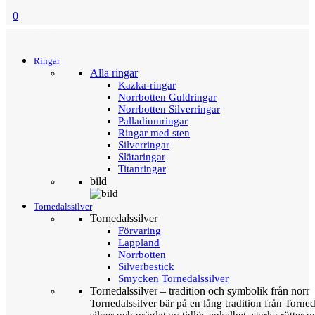
0
Menu
Tillbaka
Ringar
Alla ringar
Kazka-ringar
Norrbotten Guldringar
Norrbotten Silverringar
Palladiumringar
Ringar med sten
Silverringar
Slätaringar
Titanringar
bild
Tornedalssilver
Tornedalssilver
Förvaring
Lappland
Norrbotten
Silverbestick
Smycken Tornedalssilver
Tornedalssilver – tradition och symbolik från norr
Tornedalssilver bär på en lång tradition från Torn