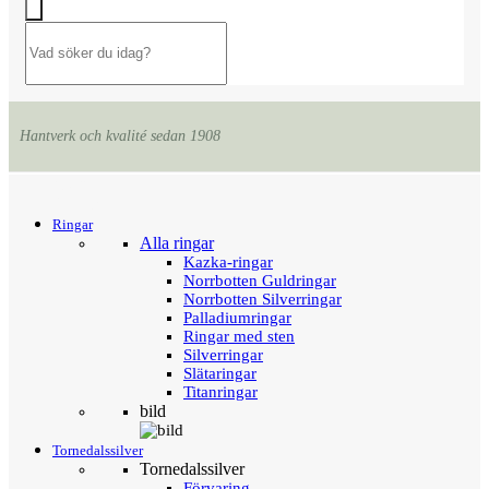
Hantverk och kvalité sedan 1908
Menu
Tillbaka
Ringar
Alla ringar
Kazka-ringar
Norrbotten Guldringar
Norrbotten Silverringar
Palladiumringar
Ringar med sten
Silverringar
Slätaringar
Titanringar
bild
Tornedalssilver
Tornedalssilver
Förvaring