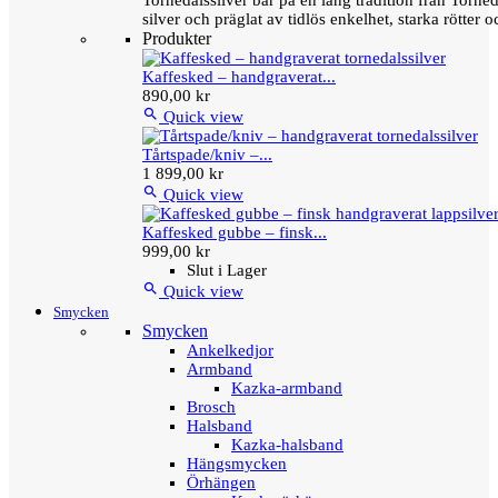
Tornedalssilver bär på en lång tradition från Torn
silver och präglat av tidlös enkelhet, starka rötter
Produkter
Kaffesked – handgraverat...
890,00 kr

Quick view
Tårtspade/kniv –...
1 899,00 kr

Quick view
Kaffesked gubbe – finsk...
999,00 kr
Slut i Lager

Quick view
Smycken
Smycken
Ankelkedjor
Armband
Kazka-armband
Brosch
Halsband
Kazka-halsband
Hängsmycken
Örhängen