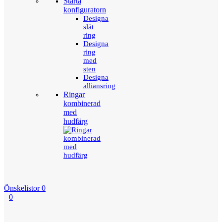
Starta
konfiguratorn
Designa
slät
ring
Designa
ring
med
sten
Designa
alliansring
Ringar
kombinerad
med
hudfärg
Önskelistor
0
0
Menu
Tillbaka