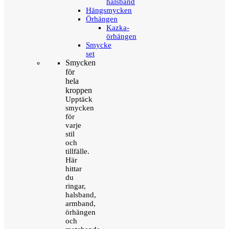
halsband
Hängsmycken
Örhängen
Kazka-
örhängen
Smycke
set
Smycken
för
hela
kroppen
Upptäck
smycken
för
varje
stil
och
tillfälle.
Här
hittar
du
ringar,
halsband,
armband,
örhängen
och