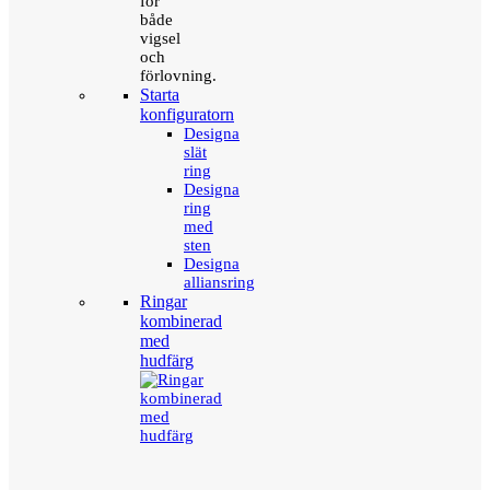
för
både
vigsel
och
förlovning.
Starta
konfiguratorn
Designa
slät
ring
Designa
ring
med
sten
Designa
alliansring
Ringar
kombinerad
med
hudfärg