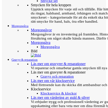
Smycke set
Smycken för hela kroppen
Upptäck smycken för varje stil och tillfälle. Här hit
du ringar, halsband, armband, örhängen och matc
smyckeset – kategoriserade för att du enkelt ska hit
rätt smycke för hand, hals, öra eller handled.
Morgongåva
Morgongåvor
Morgongåvor är en investering på framtiden. Hist
försäkring om något skulle hända mannen. Därför 
Morgongåva
Morgongåva
Bild
Gravyr & reparation
Läs mer om gravyrer & reparationer
Vi reparerar och omarbetar gamla smycken till nya 
Läs mer om gravyrer & reparationer
Gravyr och reparation
Läs mer om vår klockservice
Med förtroende kan du skicka ditt armbandsur och g
Klockservice
Klockservice & klockor
Läs mer om värdering av guld & silver
Vi erbjuder trygg och professionell värdering av gul
uppskattning eller bara veta mer om dina föremål h