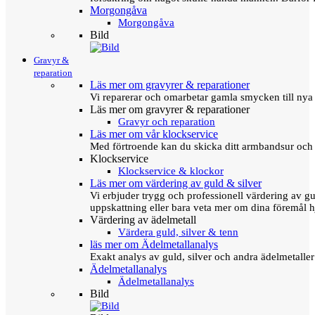
Morgongåva
Morgongåva
Bild
Gravyr &
reparation
Läs mer om gravyrer & reparationer
Vi reparerar och omarbetar gamla smycken till nya 
Läs mer om gravyrer & reparationer
Gravyr och reparation
Läs mer om vår klockservice
Med förtroende kan du skicka ditt armbandsur och g
Klockservice
Klockservice & klockor
Läs mer om värdering av guld & silver
Vi erbjuder trygg och professionell värdering av gul
uppskattning eller bara veta mer om dina föremål h
Värdering av ädelmetall
Värdera guld, silver & tenn
läs mer om Ädelmetallanalys
Exakt analys av guld, silver och andra ädelmetall
Ädelmetallanalys
Ädelmetallanalys
Bild