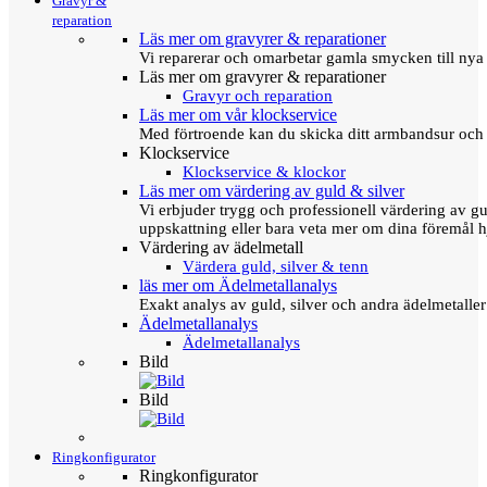
Gravyr &
reparation
Läs mer om gravyrer & reparationer
Vi reparerar och omarbetar gamla smycken till nya 
Läs mer om gravyrer & reparationer
Gravyr och reparation
Läs mer om vår klockservice
Med förtroende kan du skicka ditt armbandsur och g
Klockservice
Klockservice & klockor
Läs mer om värdering av guld & silver
Vi erbjuder trygg och professionell värdering av gul
uppskattning eller bara veta mer om dina föremål h
Värdering av ädelmetall
Värdera guld, silver & tenn
läs mer om Ädelmetallanalys
Exakt analys av guld, silver och andra ädelmetall
Ädelmetallanalys
Ädelmetallanalys
Bild
Bild
Ringkonfigurator
Ringkonfigurator