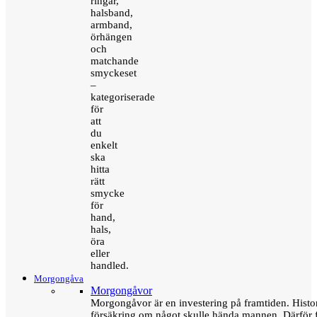
ringar,
halsband,
armband,
örhängen
och
matchande
smyckeset
–
kategoriserade
för
att
du
enkelt
ska
hitta
rätt
smycke
för
hand,
hals,
öra
eller
handled.
Morgongåva
Morgongåvor
Morgongåvor är en investering på framtiden. Hist
försäkring om något skulle hända mannen. Därför 