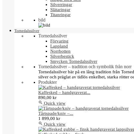
Silverringar
Slätaringar
Titanringar
bild
Tornedalssilver
Tornedalssilver
Förvaring
Lappland
Norrbotten
Silverbestick
Smycken Tornedalssilver
Tornedalssilver – tradition och symbolik från norr
Tornedalssilver bär på en lång tradition från Torn
silver och präglat av tidlös enkelhet, starka rötter
Produkter
Kaffesked – handgraverat...
890,00 kr

Quick view
Tårtspade/kniv –...
1 899,00 kr

Quick view