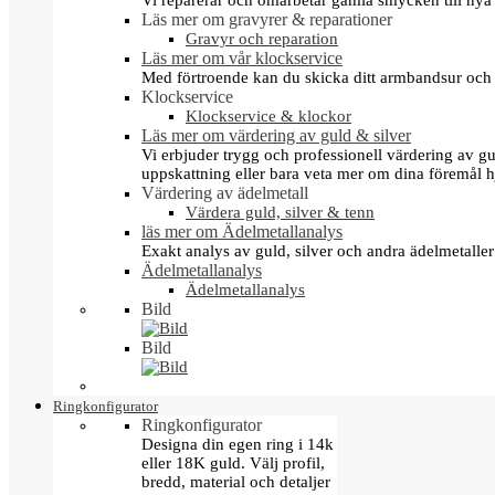
Vi reparerar och omarbetar gamla smycken till nya 
Läs mer om gravyrer & reparationer
Gravyr och reparation
Läs mer om vår klockservice
Med förtroende kan du skicka ditt armbandsur och g
Klockservice
Klockservice & klockor
Läs mer om värdering av guld & silver
Vi erbjuder trygg och professionell värdering av gul
uppskattning eller bara veta mer om dina föremål h
Värdering av ädelmetall
Värdera guld, silver & tenn
läs mer om Ädelmetallanalys
Exakt analys av guld, silver och andra ädelmetall
Ädelmetallanalys
Ädelmetallanalys
Bild
Bild
Ringkonfigurator
Ringkonfigurator
Designa din egen ring i 14k
eller 18K guld. Välj profil,
bredd, material och detaljer