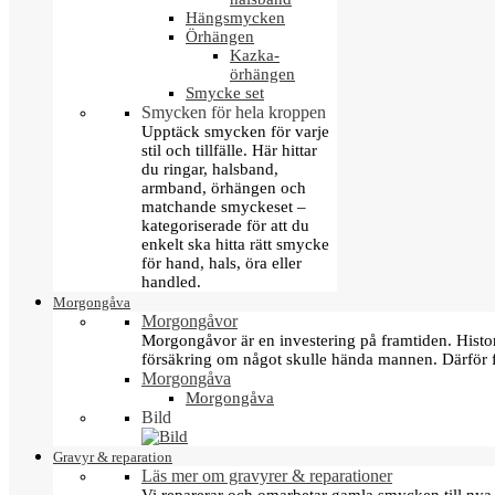
Hängsmycken
Örhängen
Kazka-
örhängen
Smycke set
Smycken för hela kroppen
Upptäck smycken för varje
stil och tillfälle. Här hittar
du ringar, halsband,
armband, örhängen och
matchande smyckeset –
kategoriserade för att du
enkelt ska hitta rätt smycke
för hand, hals, öra eller
handled.
Morgongåva
Morgongåvor
Morgongåvor är en investering på framtiden. Hist
försäkring om något skulle hända mannen. Därför 
Morgongåva
Morgongåva
Bild
Gravyr & reparation
Läs mer om gravyrer & reparationer