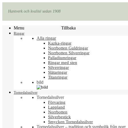
Hantverk och kvalité sedan 1908
Menu
Tillbaka
Ringar
Alla ringar
Kazka-ringar
Norrbotten Guldringar
Norrbotten Silverringar
Palladiumringar
Ringar med sten
Silverringar
Slätaringar
Titanringar
bild
Tornedalssilver
Tornedalssilver
Förvaring
Lappland
Norrbotten
Silverbestick
Smycken Tornedalssilver
Tornedalssilver – tradition och symbolik från norr