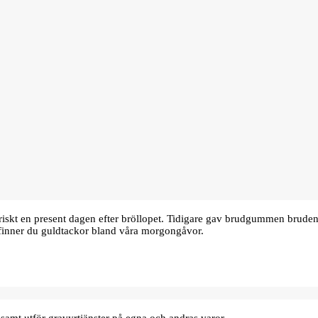
oriskt en present dagen efter bröllopet. Tidigare gav brudgummen bru
finner du guldtackor bland våra morgongåvor.