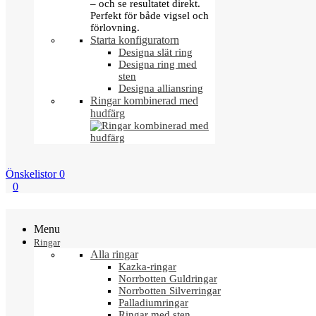
– och se resultatet direkt.
Perfekt för både vigsel och
förlovning.
Starta konfiguratorn
Designa slät ring
Designa ring med
sten
Designa alliansring
Ringar kombinerad med
hudfärg
Önskelistor
0
0
Menu
Ringar
Alla ringar
Kazka-ringar
Norrbotten Guldringar
Norrbotten Silverringar
Palladiumringar
Ringar med sten