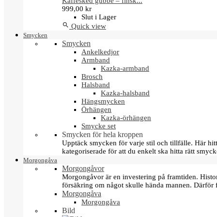
Kaffesked gubbe – finsk...
999,00 kr
Slut i Lager

Quick view
Smycken
Smycken
Ankelkedjor
Armband
Kazka-armband
Brosch
Halsband
Kazka-halsband
Hängsmycken
Örhängen
Kazka-örhängen
Smycke set
Smycken för hela kroppen
Upptäck smycken för varje stil och tillfälle. Här 
kategoriserade för att du enkelt ska hitta rätt smyck
Morgongåva
Morgongåvor
Morgongåvor är en investering på framtiden. Hist
försäkring om något skulle hända mannen. Därför 
Morgongåva
Morgongåva
Bild