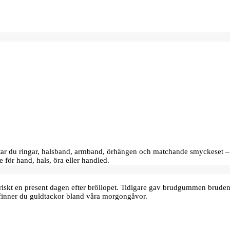
hittar du ringar, halsband, armband, örhängen och matchande smyckeset –
e för hand, hals, öra eller handled.
oriskt en present dagen efter bröllopet. Tidigare gav brudgummen bru
finner du guldtackor bland våra morgongåvor.