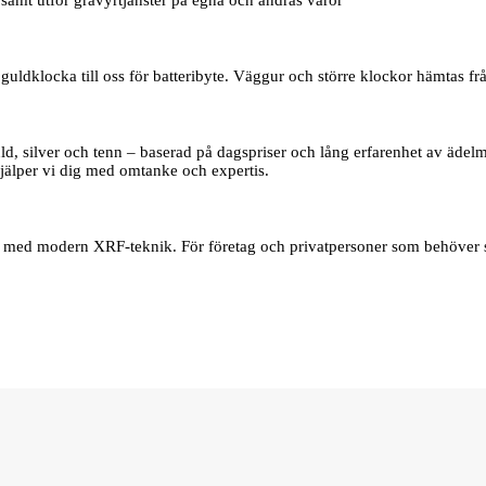
samt utför gravyrtjänster på egna och andras varor
uldklocka till oss för batteribyte. Väggur och större klockor hämtas frå
d, silver och tenn – baserad på dagspriser och lång erfarenhet av ädelmet
jälper vi dig med omtanke och expertis.
er med modern XRF‑teknik. För företag och privatpersoner som behöver s