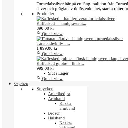
Tornedalssilver bär på en lång tradition från Torn
silver och präglat av tidlös enkelhet, starka rötter
Produkter
Kaffesked – handgraverat...
890,00 kr

Quick view
Tårtspade/kniv –...
1 899,00 kr

Quick view
Kaffesked gubbe – finsk...
999,00 kr
Slut i Lager

Quick view
Smycken
Smycken
Ankelkedjor
Armband
Kazka-
armband
Brosch
Halsband
Kazka-
halsband