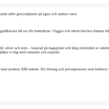
samt utför gravyrtjänster på egna och andras varor
uldklocka till oss för batteribyte. Väggur och större klockor hämtas frå
d, silver och tenn – baserad på dagspriser och lång erfarenhet av ädelmet
jälper vi dig med omtanke och expertis.
er med modern XRF‑teknik. För företag och privatpersoner som behöver s