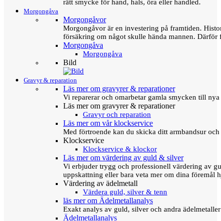
rätt smycke för hand, hals, öra eller handled.
Morgongåva
Morgongåvor
Morgongåvor är en investering på framtiden. Hist
försäkring om något skulle hända mannen. Därför 
Morgongåva
Morgongåva
Bild
Gravyr & reparation
Läs mer om gravyrer & reparationer
Vi reparerar och omarbetar gamla smycken till nya 
Läs mer om gravyrer & reparationer
Gravyr och reparation
Läs mer om vår klockservice
Med förtroende kan du skicka ditt armbandsur och g
Klockservice
Klockservice & klockor
Läs mer om värdering av guld & silver
Vi erbjuder trygg och professionell värdering av gul
uppskattning eller bara veta mer om dina föremål h
Värdering av ädelmetall
Värdera guld, silver & tenn
läs mer om Ädelmetallanalys
Exakt analys av guld, silver och andra ädelmetall
Ädelmetallanalys