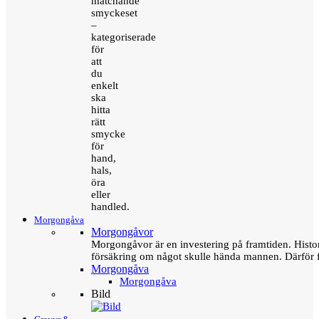
matchande
smyckeset
–
kategoriserade
för
att
du
enkelt
ska
hitta
rätt
smycke
för
hand,
hals,
öra
eller
handled.
Morgongåva
Morgongåvor
Morgongåvor är en investering på framtiden. Hist
försäkring om något skulle hända mannen. Därför 
Morgongåva
Morgongåva
Bild