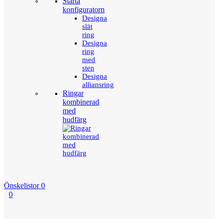
Starta
konfiguratorn
Designa
slät
ring
Designa
ring
med
sten
Designa
alliansring
Ringar
kombinerad
med
hudfärg
Önskelistor
0
0
Menu
Tillbaka