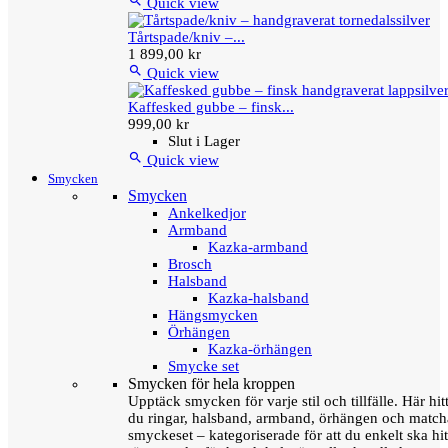

Quick view
Tårtspade/kniv –...
1 899,00 kr

Quick view
Kaffesked gubbe – finsk...
999,00 kr
Slut i Lager

Quick view
Smycken
Smycken
Ankelkedjor
Armband
Kazka-armband
Brosch
Halsband
Kazka-halsband
Hängsmycken
Örhängen
Kazka-örhängen
Smycke set
Smycken för hela kroppen
Upptäck smycken för varje stil och tillfälle. Här hit
du ringar, halsband, armband, örhängen och matc
smyckeset – kategoriserade för att du enkelt ska hit