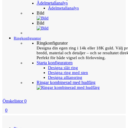
Ädelmetallanalys
Ädelmetallanalys
Bild
Bild
Ringkonfigurator
Ringkonfigurator
Designa din egen ring i 14k eller 18K guld. Välj pro
bredd, material och detaljer – och se resultatet direk
Perfekt för både vigsel och förlovning.
Starta konfiguratorn
Designa slät ring
Designa ring med sten
Designa alliansring
Ringar kombinerad med hudfärg
Önskelistor
0
0
Menu
Tillbaka