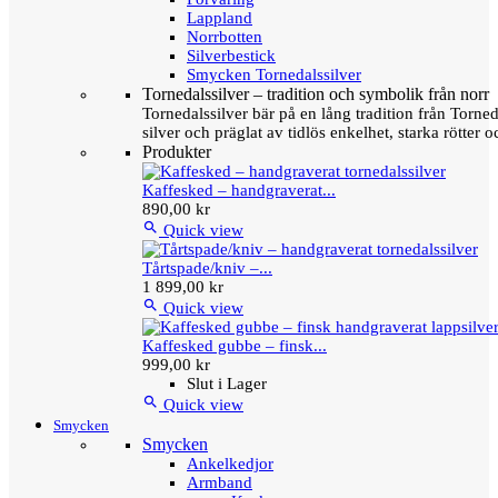
Lappland
Norrbotten
Silverbestick
Smycken Tornedalssilver
Tornedalssilver – tradition och symbolik från norr
Tornedalssilver bär på en lång tradition från Torn
silver och präglat av tidlös enkelhet, starka rötter
Produkter
Kaffesked – handgraverat...
890,00 kr

Quick view
Tårtspade/kniv –...
1 899,00 kr

Quick view
Kaffesked gubbe – finsk...
999,00 kr
Slut i Lager

Quick view
Smycken
Smycken
Ankelkedjor
Armband