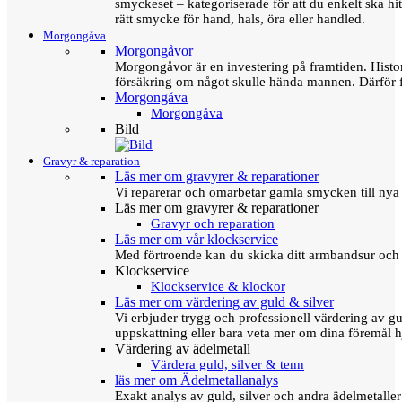
smyckeset – kategoriserade för att du enkelt ska hit
rätt smycke för hand, hals, öra eller handled.
Morgongåva
Morgongåvor
Morgongåvor är en investering på framtiden. Hist
försäkring om något skulle hända mannen. Därför 
Morgongåva
Morgongåva
Bild
Gravyr & reparation
Läs mer om gravyrer & reparationer
Vi reparerar och omarbetar gamla smycken till nya 
Läs mer om gravyrer & reparationer
Gravyr och reparation
Läs mer om vår klockservice
Med förtroende kan du skicka ditt armbandsur och g
Klockservice
Klockservice & klockor
Läs mer om värdering av guld & silver
Vi erbjuder trygg och professionell värdering av gul
uppskattning eller bara veta mer om dina föremål h
Värdering av ädelmetall
Värdera guld, silver & tenn
läs mer om Ädelmetallanalys
Exakt analys av guld, silver och andra ädelmetall