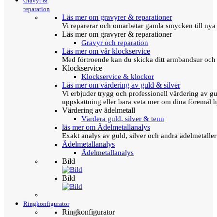
Gravyr &
reparation
Läs mer om gravyrer & reparationer
Vi reparerar och omarbetar gamla smycken till nya 
Läs mer om gravyrer & reparationer
Gravyr och reparation
Läs mer om vår klockservice
Med förtroende kan du skicka ditt armbandsur och g
Klockservice
Klockservice & klockor
Läs mer om värdering av guld & silver
Vi erbjuder trygg och professionell värdering av gul
uppskattning eller bara veta mer om dina föremål h
Värdering av ädelmetall
Värdera guld, silver & tenn
läs mer om Ädelmetallanalys
Exakt analys av guld, silver och andra ädelmetall
Ädelmetallanalys
Ädelmetallanalys
Bild
Bild
Ringkonfigurator
Ringkonfigurator