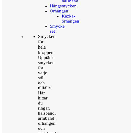
halsband
Hängsmycken
Örhängen
Kazka-
örhängen
Smycke
set
Smycken
för
hela
kroppen
Upptäck
smycken
för
varje
stil
och
tillfälle.
Här
hittar
du
ringar,
halsband,
armband,
örhängen
och