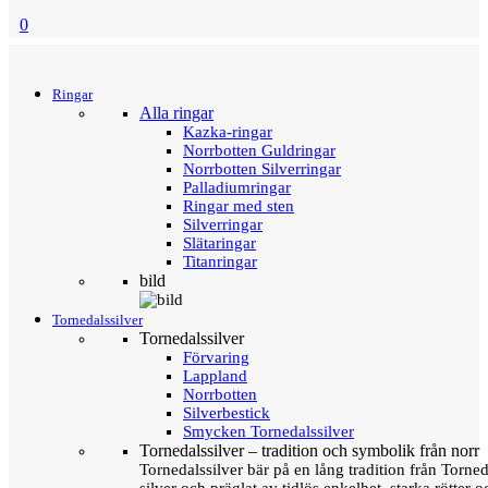
0
Menu
Tillbaka
Ringar
Alla ringar
Kazka-ringar
Norrbotten Guldringar
Norrbotten Silverringar
Palladiumringar
Ringar med sten
Silverringar
Slätaringar
Titanringar
bild
Tornedalssilver
Tornedalssilver
Förvaring
Lappland
Norrbotten
Silverbestick
Smycken Tornedalssilver
Tornedalssilver – tradition och symbolik från norr
Tornedalssilver bär på en lång tradition från Torn