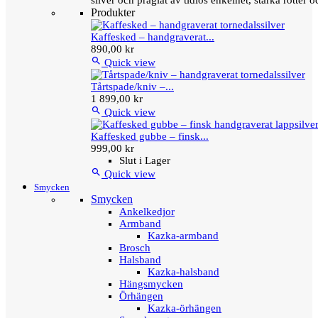
silver och präglat av tidlös enkelhet, starka rötter
Produkter
Kaffesked – handgraverat...
890,00 kr

Quick view
Tårtspade/kniv –...
1 899,00 kr

Quick view
Kaffesked gubbe – finsk...
999,00 kr
Slut i Lager

Quick view
Smycken
Smycken
Ankelkedjor
Armband
Kazka-armband
Brosch
Halsband
Kazka-halsband
Hängsmycken
Örhängen
Kazka-örhängen