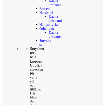
Kazka-
armband
Brosch
Halsband
Kazka-
halsband
Hängsmycken
Örhängen
Kazka-
örhängen
Smycke
set
Smycken
för
hela
kroppen
Upptäck
smycken
för
varje
stil
och
tillfälle.
Här
hittar
du