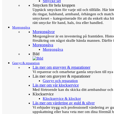
Smycke set
Smycken för hela kroppen
Upptäck smycken för varje stil och tillfälle. Här hit
du ringar, halsband, armband, örhängen och matc
smyckeset – kategoriserade för att du enkelt ska hit
rätt smycke för hand, hals, öra eller handled.
Morgongåva
Morgongåvor
Morgongåvor är en investering på framtiden. Hist
försäkring om något skulle hända mannen. Därför 
Morgongåva
Morgongåva
Bild
Gravyr & reparation
Läs mer om gravyrer & reparationer
Vi reparerar och omarbetar gamla smycken till nya 
Läs mer om gravyrer & reparationer
Gravyr och reparation
Läs mer om vår klockservice
Med förtroende kan du skicka ditt armbandsur och g
Klockservice
Klockservice & klockor
Läs mer om värdering av guld & silver
Vi erbjuder trygg och professionell värdering av gul
uppskattning eller bara veta mer om dina föremål h