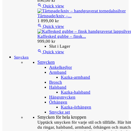
890,00 kr

Quick view
Tårtspade/kniv –...
1 899,00 kr

Quick view
Kaffesked gubbe – finsk...
999,00 kr
Slut i Lager

Quick view
Smycken
Smycken
Ankelkedjor
Armband
Kazka-armband
Brosch
Halsband
Kazka-halsband
Hängsmycken
Örhängen
Kazka-örhängen
Smycke set
Smycken för hela kroppen
Upptäck smycken för varje stil och tillfälle. Här hit
du ringar, halsband, armband, örhängen och matc