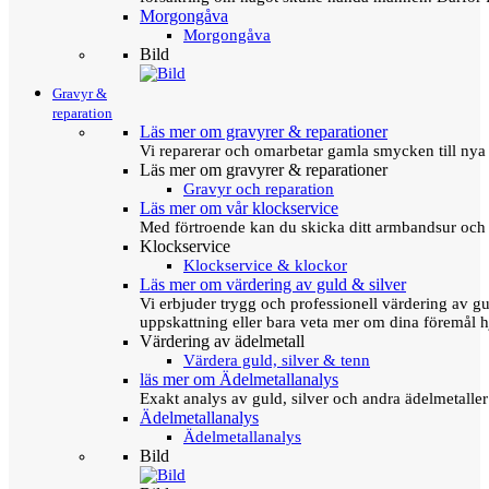
Morgongåva
Morgongåva
Bild
Gravyr &
reparation
Läs mer om gravyrer & reparationer
Vi reparerar och omarbetar gamla smycken till nya 
Läs mer om gravyrer & reparationer
Gravyr och reparation
Läs mer om vår klockservice
Med förtroende kan du skicka ditt armbandsur och g
Klockservice
Klockservice & klockor
Läs mer om värdering av guld & silver
Vi erbjuder trygg och professionell värdering av gul
uppskattning eller bara veta mer om dina föremål h
Värdering av ädelmetall
Värdera guld, silver & tenn
läs mer om Ädelmetallanalys
Exakt analys av guld, silver och andra ädelmetall
Ädelmetallanalys
Ädelmetallanalys
Bild