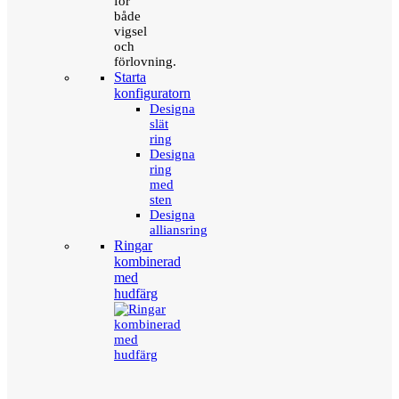
för
både
vigsel
och
förlovning.
Starta
konfiguratorn
Designa
slät
ring
Designa
ring
med
sten
Designa
alliansring
Ringar
kombinerad
med
hudfärg