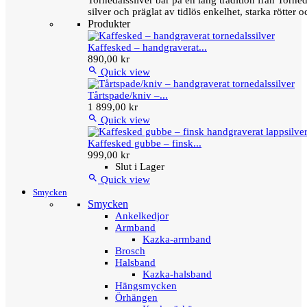
Tornedalssilver bär på en lång tradition från Torn
silver och präglat av tidlös enkelhet, starka rötter
Produkter
Kaffesked – handgraverat...
890,00 kr

Quick view
Tårtspade/kniv –...
1 899,00 kr

Quick view
Kaffesked gubbe – finsk...
999,00 kr
Slut i Lager

Quick view
Smycken
Smycken
Ankelkedjor
Armband
Kazka-armband
Brosch
Halsband
Kazka-halsband
Hängsmycken
Örhängen