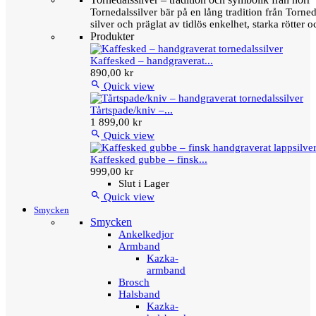
Tornedalssilver bär på en lång tradition från Torn
silver och präglat av tidlös enkelhet, starka rötter
Produkter
Kaffesked – handgraverat...
890,00 kr

Quick view
Tårtspade/kniv –...
1 899,00 kr

Quick view
Kaffesked gubbe – finsk...
999,00 kr
Slut i Lager

Quick view
Smycken
Smycken
Ankelkedjor
Armband
Kazka-
armband
Brosch
Halsband
Kazka-