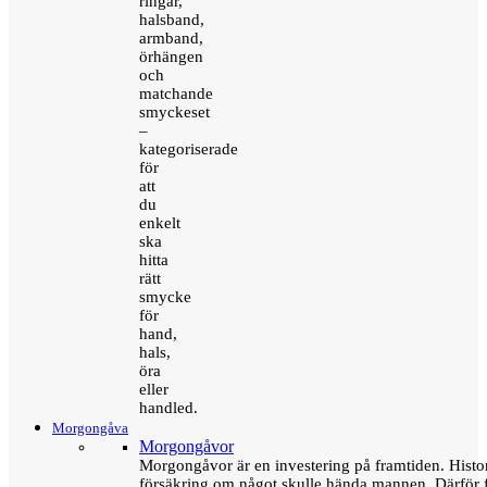
ringar,
halsband,
armband,
örhängen
och
matchande
smyckeset
–
kategoriserade
för
att
du
enkelt
ska
hitta
rätt
smycke
för
hand,
hals,
öra
eller
handled.
Morgongåva
Morgongåvor
Morgongåvor är en investering på framtiden. Hist
försäkring om något skulle hända mannen. Därför 