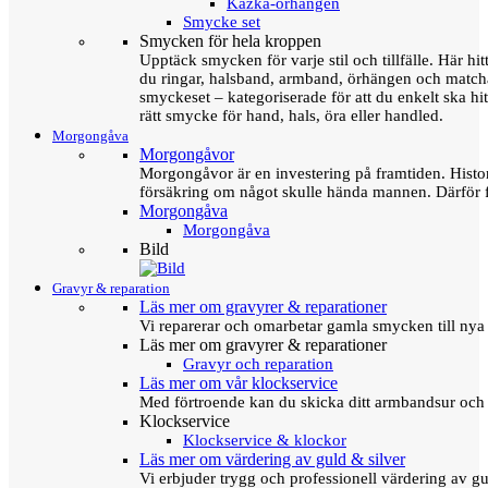
Kazka-örhängen
Smycke set
Smycken för hela kroppen
Upptäck smycken för varje stil och tillfälle. Här hit
du ringar, halsband, armband, örhängen och matc
smyckeset – kategoriserade för att du enkelt ska hit
rätt smycke för hand, hals, öra eller handled.
Morgongåva
Morgongåvor
Morgongåvor är en investering på framtiden. Hist
försäkring om något skulle hända mannen. Därför 
Morgongåva
Morgongåva
Bild
Gravyr & reparation
Läs mer om gravyrer & reparationer
Vi reparerar och omarbetar gamla smycken till nya 
Läs mer om gravyrer & reparationer
Gravyr och reparation
Läs mer om vår klockservice
Med förtroende kan du skicka ditt armbandsur och g
Klockservice
Klockservice & klockor
Läs mer om värdering av guld & silver
Vi erbjuder trygg och professionell värdering av gul