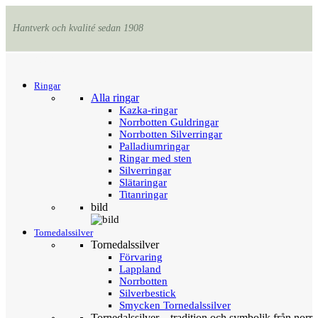
Hantverk och kvalité sedan 1908
Menu
Tillbaka
Ringar
Alla ringar
Kazka-ringar
Norrbotten Guldringar
Norrbotten Silverringar
Palladiumringar
Ringar med sten
Silverringar
Slätaringar
Titanringar
bild
Tornedalssilver
Tornedalssilver
Förvaring
Lappland
Norrbotten
Silverbestick
Smycken Tornedalssilver
Tornedalssilver – tradition och symbolik från norr