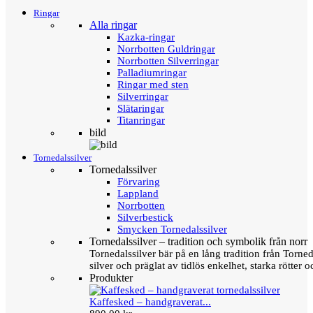
Ringar
Alla ringar
Kazka-ringar
Norrbotten Guldringar
Norrbotten Silverringar
Palladiumringar
Ringar med sten
Silverringar
Slätaringar
Titanringar
bild
Tornedalssilver
Tornedalssilver
Förvaring
Lappland
Norrbotten
Silverbestick
Smycken Tornedalssilver
Tornedalssilver – tradition och symbolik från norr
Tornedalssilver bär på en lång tradition från Torn
silver och präglat av tidlös enkelhet, starka rötter
Produkter
Kaffesked – handgraverat...