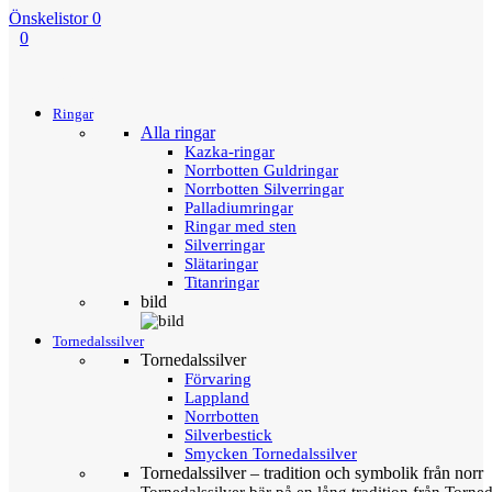
Önskelistor
0
0
Menu
Tillbaka
Ringar
Alla ringar
Kazka-ringar
Norrbotten Guldringar
Norrbotten Silverringar
Palladiumringar
Ringar med sten
Silverringar
Slätaringar
Titanringar
bild
Tornedalssilver
Tornedalssilver
Förvaring
Lappland
Norrbotten
Silverbestick
Smycken Tornedalssilver
Tornedalssilver – tradition och symbolik från norr