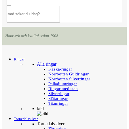
Hantverk och kvalité sedan 1908
Menu
Tillbaka
Ringar
Alla ringar
Kazka-ringar
Norrbotten Guldringar
Norrbotten Silverringar
Palladiumringar
Ringar med sten
Silverringar
Slätaringar
Titanringar
bild
Tornedalssilver
Tornedalssilver
Förvaring