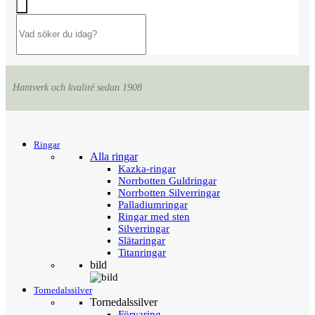
Hantverk och kvalité sedan 1908
Menu
Tillbaka
Ringar
Alla ringar
Kazka-ringar
Norrbotten Guldringar
Norrbotten Silverringar
Palladiumringar
Ringar med sten
Silverringar
Slätaringar
Titanringar
bild
Tornedalssilver
Tornedalssilver
Förvaring