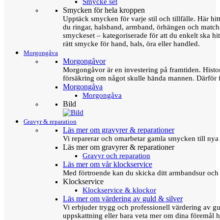
Smycke set
Smycken för hela kroppen
Upptäck smycken för varje stil och tillfälle. Här hit
du ringar, halsband, armband, örhängen och matc
smyckeset – kategoriserade för att du enkelt ska hit
rätt smycke för hand, hals, öra eller handled.
Morgongåva
Morgongåvor
Morgongåvor är en investering på framtiden. Hist
försäkring om något skulle hända mannen. Därför 
Morgongåva
Morgongåva
Bild
Gravyr & reparation
Läs mer om gravyrer & reparationer
Vi reparerar och omarbetar gamla smycken till nya 
Läs mer om gravyrer & reparationer
Gravyr och reparation
Läs mer om vår klockservice
Med förtroende kan du skicka ditt armbandsur och g
Klockservice
Klockservice & klockor
Läs mer om värdering av guld & silver
Vi erbjuder trygg och professionell värdering av gul
uppskattning eller bara veta mer om dina föremål h