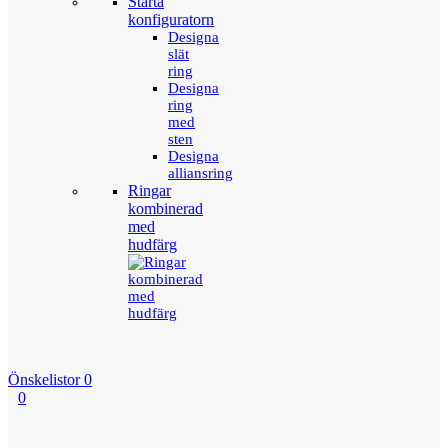
Starta
konfiguratorn
Designa
slät
ring
Designa
ring
med
sten
Designa
alliansring
Ringar
kombinerad
med
hudfärg
Önskelistor
0
0
Menu
Tillbaka