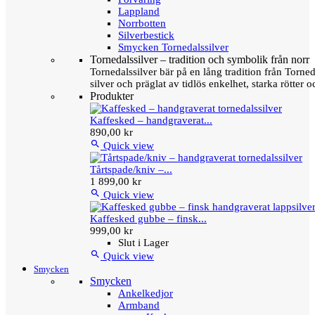
Lappland
Norrbotten
Silverbestick
Smycken Tornedalssilver
Tornedalssilver – tradition och symbolik från norr
Tornedalssilver bär på en lång tradition från Torn
silver och präglat av tidlös enkelhet, starka rötter
Produkter
Kaffesked – handgraverat...
890,00 kr

Quick view
Tårtspade/kniv –...
1 899,00 kr

Quick view
Kaffesked gubbe – finsk...
999,00 kr
Slut i Lager

Quick view
Smycken
Smycken
Ankelkedjor
Armband