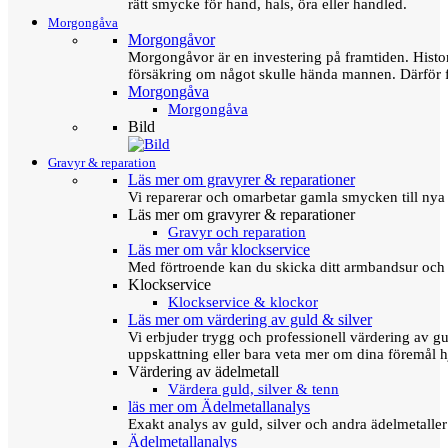
rätt smycke för hand, hals, öra eller handled.
Morgongåva
Morgongåvor
Morgongåvor är en investering på framtiden. Hist
försäkring om något skulle hända mannen. Därför 
Morgongåva
Morgongåva
Bild
Gravyr & reparation
Läs mer om gravyrer & reparationer
Vi reparerar och omarbetar gamla smycken till nya 
Läs mer om gravyrer & reparationer
Gravyr och reparation
Läs mer om vår klockservice
Med förtroende kan du skicka ditt armbandsur och g
Klockservice
Klockservice & klockor
Läs mer om värdering av guld & silver
Vi erbjuder trygg och professionell värdering av gul
uppskattning eller bara veta mer om dina föremål h
Värdering av ädelmetall
Värdera guld, silver & tenn
läs mer om Ädelmetallanalys
Exakt analys av guld, silver och andra ädelmetall
Ädelmetallanalys