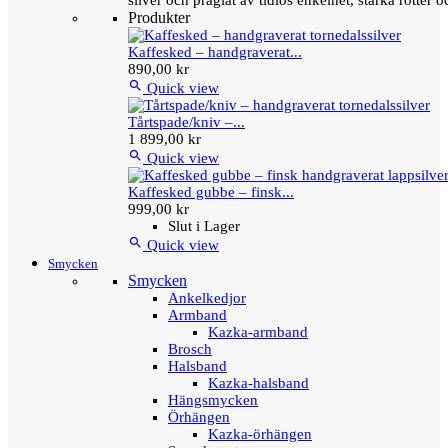
silver och präglat av tidlös enkelhet, starka rötter
Produkter
Kaffesked – handgraverat...
890,00 kr

Quick view
Tårtspade/kniv –...
1 899,00 kr

Quick view
Kaffesked gubbe – finsk...
999,00 kr
Slut i Lager

Quick view
Smycken
Smycken
Ankelkedjor
Armband
Kazka-armband
Brosch
Halsband
Kazka-halsband
Hängsmycken
Örhängen
Kazka-örhängen