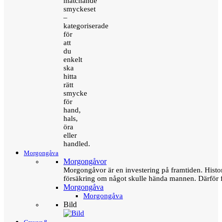
matchande
smyckeset
–
kategoriserade
för
att
du
enkelt
ska
hitta
rätt
smycke
för
hand,
hals,
öra
eller
handled.
Morgongåva
Morgongåvor
Morgongåvor är en investering på framtiden. Hist
försäkring om något skulle hända mannen. Därför 
Morgongåva
Morgongåva
Bild