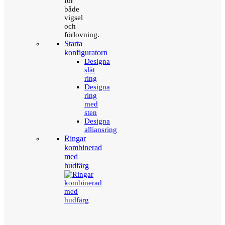
för
både
vigsel
och
förlovning.
Starta
konfiguratorn
Designa
slät
ring
Designa
ring
med
sten
Designa
alliansring
Ringar
kombinerad
med
hudfärg