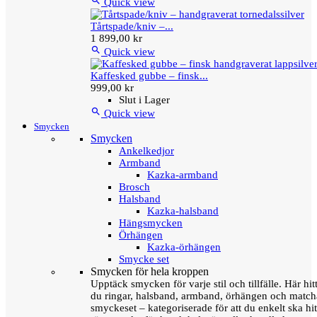

Quick view
Tårtspade/kniv –...
1 899,00 kr

Quick view
Kaffesked gubbe – finsk...
999,00 kr
Slut i Lager

Quick view
Smycken
Smycken
Ankelkedjor
Armband
Kazka-armband
Brosch
Halsband
Kazka-halsband
Hängsmycken
Örhängen
Kazka-örhängen
Smycke set
Smycken för hela kroppen
Upptäck smycken för varje stil och tillfälle. Här hit
du ringar, halsband, armband, örhängen och matc
smyckeset – kategoriserade för att du enkelt ska hit