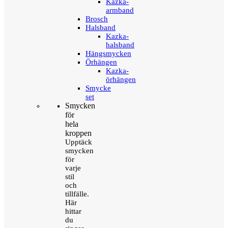
Kazka-
armband
Brosch
Halsband
Kazka-
halsband
Hängsmycken
Örhängen
Kazka-
örhängen
Smycke
set
Smycken
för
hela
kroppen
Upptäck
smycken
för
varje
stil
och
tillfälle.
Här
hittar
du