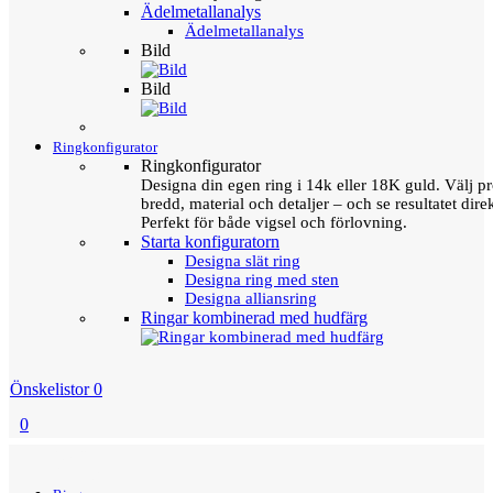
Ädelmetallanalys
Ädelmetallanalys
Bild
Bild
Ringkonfigurator
Ringkonfigurator
Designa din egen ring i 14k eller 18K guld. Välj pro
bredd, material och detaljer – och se resultatet direk
Perfekt för både vigsel och förlovning.
Starta konfiguratorn
Designa slät ring
Designa ring med sten
Designa alliansring
Ringar kombinerad med hudfärg
Önskelistor
0
0
Menu
Tillbaka