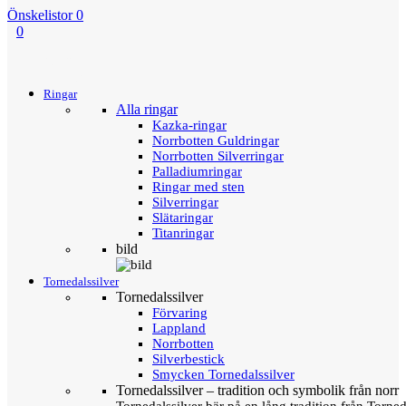
Önskelistor
0
0
Menu
Tillbaka
Ringar
Alla ringar
Kazka-ringar
Norrbotten Guldringar
Norrbotten Silverringar
Palladiumringar
Ringar med sten
Silverringar
Slätaringar
Titanringar
bild
Tornedalssilver
Tornedalssilver
Förvaring
Lappland
Norrbotten
Silverbestick
Smycken Tornedalssilver
Tornedalssilver – tradition och symbolik från norr