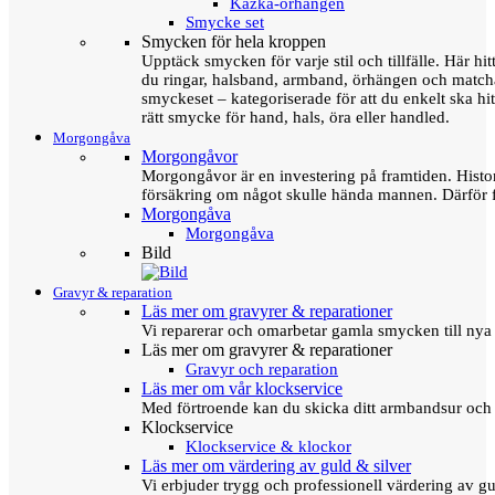
Kazka-örhängen
Smycke set
Smycken för hela kroppen
Upptäck smycken för varje stil och tillfälle. Här hit
du ringar, halsband, armband, örhängen och matc
smyckeset – kategoriserade för att du enkelt ska hit
rätt smycke för hand, hals, öra eller handled.
Morgongåva
Morgongåvor
Morgongåvor är en investering på framtiden. Hist
försäkring om något skulle hända mannen. Därför 
Morgongåva
Morgongåva
Bild
Gravyr & reparation
Läs mer om gravyrer & reparationer
Vi reparerar och omarbetar gamla smycken till nya 
Läs mer om gravyrer & reparationer
Gravyr och reparation
Läs mer om vår klockservice
Med förtroende kan du skicka ditt armbandsur och g
Klockservice
Klockservice & klockor
Läs mer om värdering av guld & silver
Vi erbjuder trygg och professionell värdering av gul