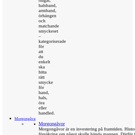
ringar,
halsband,
armband,
örhängen
och
matchande
smyckeset
–
kategoriserade
för
att
du
enkelt
ska
hitta
rätt
smycke
för
hand,
hals,
öra
eller
handled.
Morgongåva
Morgongåvor
Morgongåvor är en investering på framtiden. Hist
försäkring om något skulle hända mannen. Därför 