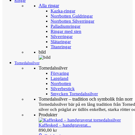
Ringar
Alla ringar
Kazka-ringar
Norrbotten Guldringar
Norrbotten Silverringar
Palladiumringar
Ringar med sten
Silverringar
Slätaringar
Titanringar
bild
Tornedalssilver
Tornedalssilver
Förvaring
Lappland
Norrbotten
Silverbestick
Smycken Tornedalssilver
Tornedalssilver – tradition och symbolik från norr
Tornedalssilver bär på en lång tradition från Torn
silver och präglat av tidlös enkelhet, starka rötter
Produkter
Kaffesked – handgraverat...
890,00 kr