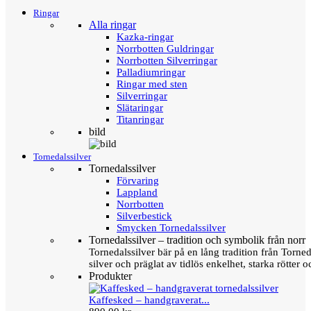
Ringar
Alla ringar
Kazka-ringar
Norrbotten Guldringar
Norrbotten Silverringar
Palladiumringar
Ringar med sten
Silverringar
Slätaringar
Titanringar
bild
Tornedalssilver
Tornedalssilver
Förvaring
Lappland
Norrbotten
Silverbestick
Smycken Tornedalssilver
Tornedalssilver – tradition och symbolik från norr
Tornedalssilver bär på en lång tradition från Torn
silver och präglat av tidlös enkelhet, starka rötter
Produkter
Kaffesked – handgraverat...