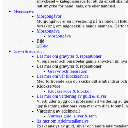
smyckeset – kategoriserade för att du enkelt ska hit
rätt smycke för hand, hals, öra eller handled.
Morgongåva
Morgongåvor
Morgongåvor är en investering på framtiden. Hist
försäkring om något skulle hända mannen. Därför 
Morgongåva
Morgongåva
Bild
Gravyr & reparation
Läs mer om gravyrer & reparationer
Vi reparerar och omarbetar gamla smycken till nya 
Läs mer om gravyrer & reparationer
Gravyr och reparation
Läs mer om vår klockservice
Med förtroende kan du skicka ditt armbandsur och g
Klockservice
Klockservice & klockor
Läs mer om värdering av guld & silver
Vi erbjuder trygg och professionell värdering av gul
uppskattning eller bara veta mer om dina föremål h
Värdering av ädelmetall
Värdera guld, silver & tenn
läs mer om Ädelmetallanalys
Exakt analys av guld, silver och andra ädelmetall