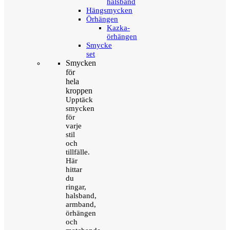
halsband
Hängsmycken
Örhängen
Kazka-
örhängen
Smycke
set
Smycken
för
hela
kroppen
Upptäck
smycken
för
varje
stil
och
tillfälle.
Här
hittar
du
ringar,
halsband,
armband,
örhängen
och