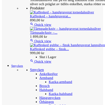
Tornedalssilver bär på en lång tradition från Torn
silver och präglat av tidlös enkelhet, starka rötter
Produkter
Kaffesked – handgraverat...
890,00 kr

Quick view
Tårtspade/kniv –...
1 899,00 kr

Quick view
Kaffesked gubbe – finsk...
999,00 kr
Slut i Lager

Quick view
Smycken
Smycken
Ankelkedjor
Armband
Kazka-armband
Brosch
Halsband
Kazka-halsband
Hängsmycken
Örhängen