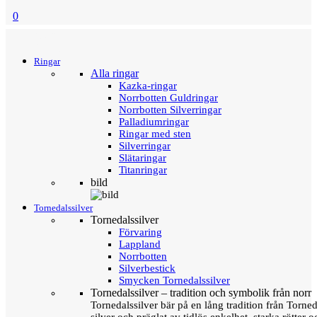
0
Menu
Tillbaka
Ringar
Alla ringar
Kazka-ringar
Norrbotten Guldringar
Norrbotten Silverringar
Palladiumringar
Ringar med sten
Silverringar
Slätaringar
Titanringar
bild
Tornedalssilver
Tornedalssilver
Förvaring
Lappland
Norrbotten
Silverbestick
Smycken Tornedalssilver
Tornedalssilver – tradition och symbolik från norr
Tornedalssilver bär på en lång tradition från Torn