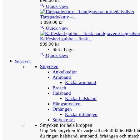
890,00 kr

Quick view
Tårtspade/kniv –...
1 899,00 kr

Quick view
Kaffesked gubbe – finsk...
999,00 kr
Slut i Lager

Quick view
Smycken
Smycken
Ankelkedjor
Armband
Kazka-armband
Brosch
Halsband
Kazka-halsband
Hängsmycken
Örhängen
Kazka-örhängen
Smycke set
Smycken för hela kroppen
Upptäck smycken för varje stil och tillfälle. Här hit
du ringar, halsband, armband, örhängen och matc