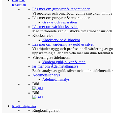
Gravyr &
reparation
Läs mer om gravyrer & reparationer
Vi reparerar och omarbetar gamla smycken till nya 
Läs mer om gravyrer & reparationer
Gravyr och reparation
Läs mer om vår klockservice
Med förtroende kan du skicka ditt armbandsur och g
Klockservice
Klockservice & klockor
Läs mer om värdering av guld & silver
Vi erbjuder trygg och professionell värdering av gul
uppskattning eller bara veta mer om dina föremål h
Värdering av ädelmetall
Värdera guld, silver & tenn
läs mer om Ädelmetallanalys
Exakt analys av guld, silver och andra ädelmetall
Ädelmetallanalys
Ädelmetallanalys
Bild
Bild
Ringkonfigurator
Ringkonfigurator