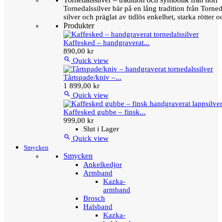
Tornedalssilver bär på en lång tradition från Torn
silver och präglat av tidlös enkelhet, starka rötter
Produkter
Kaffesked – handgraverat...
890,00 kr

Quick view
Tårtspade/kniv –...
1 899,00 kr

Quick view
Kaffesked gubbe – finsk...
999,00 kr
Slut i Lager

Quick view
Smycken
Smycken
Ankelkedjor
Armband
Kazka-
armband
Brosch
Halsband
Kazka-