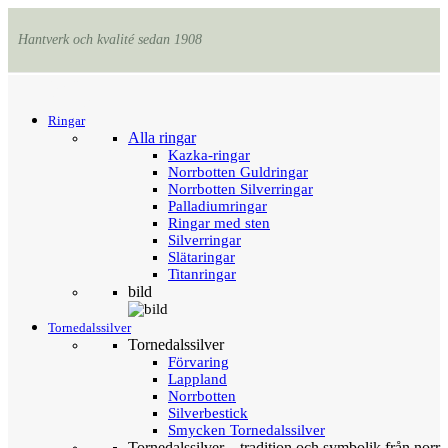
Hantverk och kvalité sedan 1908
Menu
Tillbaka
Ringar
Alla ringar
Kazka-ringar
Norrbotten Guldringar
Norrbotten Silverringar
Palladiumringar
Ringar med sten
Silverringar
Slätaringar
Titanringar
bild
Tornedalssilver
Tornedalssilver
Förvaring
Lappland
Norrbotten
Silverbestick
Smycken Tornedalssilver
Tornedalssilver – tradition och symbolik från norr