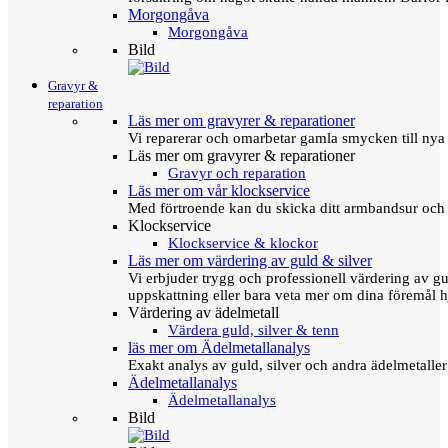
Morgongåva
Morgongåva
Bild
Gravyr &
reparation
Läs mer om gravyrer & reparationer
Vi reparerar och omarbetar gamla smycken till nya 
Läs mer om gravyrer & reparationer
Gravyr och reparation
Läs mer om vår klockservice
Med förtroende kan du skicka ditt armbandsur och g
Klockservice
Klockservice & klockor
Läs mer om värdering av guld & silver
Vi erbjuder trygg och professionell värdering av gul
uppskattning eller bara veta mer om dina föremål h
Värdering av ädelmetall
Värdera guld, silver & tenn
läs mer om Ädelmetallanalys
Exakt analys av guld, silver och andra ädelmetall
Ädelmetallanalys
Ädelmetallanalys
Bild