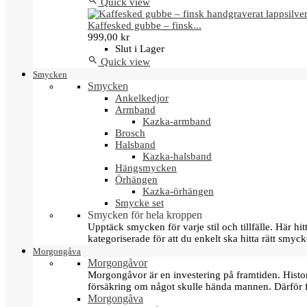

Quick view
Kaffesked gubbe – finsk...
999,00 kr
Slut i Lager

Quick view
Smycken
Smycken
Ankelkedjor
Armband
Kazka-armband
Brosch
Halsband
Kazka-halsband
Hängsmycken
Örhängen
Kazka-örhängen
Smycke set
Smycken för hela kroppen
Upptäck smycken för varje stil och tillfälle. Här 
kategoriserade för att du enkelt ska hitta rätt smyck
Morgongåva
Morgongåvor
Morgongåvor är en investering på framtiden. Hist
försäkring om något skulle hända mannen. Därför 
Morgongåva