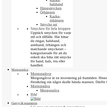
Kazka-
halsband
Hängsmycken
Örhängen
Kazka-
örhängen
Smycke set
Smycken för hela kroppen
Upptäck smycken för varje
stil och tillfälle. Här hittar
du ringar, halsband,
armband, örhängen och
matchande smyckeset –
kategoriserade för att du
enkelt ska hitta rätt smycke
för hand, hals, öra eller
handled.
Morgongåva
Morgongåvor
Morgongåvor är en investering på framtiden. Hist
försäkring om något skulle hända mannen. Därför 
Morgongåva
Morgongåva
Bild
Gravyr & reparation