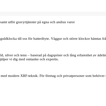
samt utför gravyrtjänster på egna och andras varor
uldklocka till oss för batteribyte. Väggur och större klockor hämtas frå
d, silver och tenn – baserad på dagspriser och lång erfarenhet av ädelmet
jälper vi dig med omtanke och expertis.
er med modern XRF‑teknik. För företag och privatpersoner som behöver s