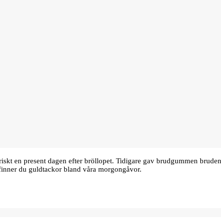
oriskt en present dagen efter bröllopet. Tidigare gav brudgummen bru
finner du guldtackor bland våra morgongåvor.