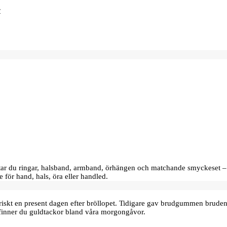
hittar du ringar, halsband, armband, örhängen och matchande smyckeset –
e för hand, hals, öra eller handled.
oriskt en present dagen efter bröllopet. Tidigare gav brudgummen bru
finner du guldtackor bland våra morgongåvor.