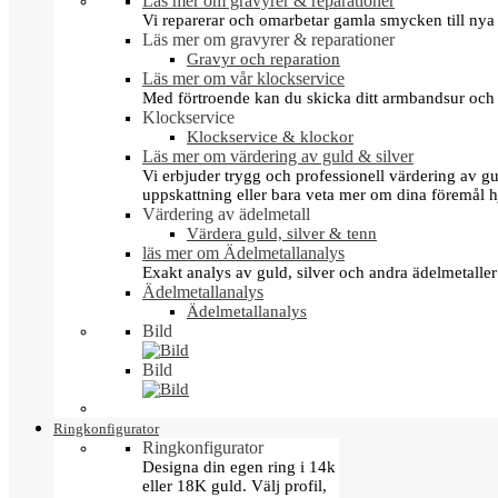
Läs mer om gravyrer & reparationer
Vi reparerar och omarbetar gamla smycken till nya 
Läs mer om gravyrer & reparationer
Gravyr och reparation
Läs mer om vår klockservice
Med förtroende kan du skicka ditt armbandsur och g
Klockservice
Klockservice & klockor
Läs mer om värdering av guld & silver
Vi erbjuder trygg och professionell värdering av gul
uppskattning eller bara veta mer om dina föremål h
Värdering av ädelmetall
Värdera guld, silver & tenn
läs mer om Ädelmetallanalys
Exakt analys av guld, silver och andra ädelmetall
Ädelmetallanalys
Ädelmetallanalys
Bild
Bild
Ringkonfigurator
Ringkonfigurator
Designa din egen ring i 14k
eller 18K guld. Välj profil,