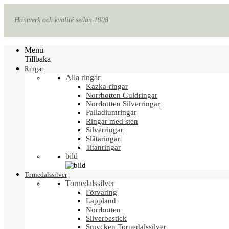
Hantverk och kvalité sedan 1908
Menu
Tillbaka
Ringar
Alla ringar
Kazka-ringar
Norrbotten Guldringar
Norrbotten Silverringar
Palladiumringar
Ringar med sten
Silverringar
Slätaringar
Titanringar
bild
Tornedalssilver
Tornedalssilver
Förvaring
Lappland
Norrbotten
Silverbestick
Smycken Tornedalssilver