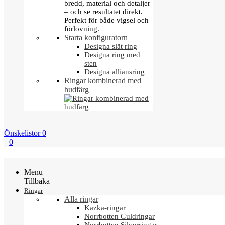
bredd, material och detaljer
– och se resultatet direkt.
Perfekt för både vigsel och
förlovning.
Starta konfiguratorn
Designa slät ring
Designa ring med
sten
Designa alliansring
Ringar kombinerad med
hudfärg
Önskelistor
0
0
Menu
Tillbaka
Ringar
Alla ringar
Kazka-ringar
Norrbotten Guldringar