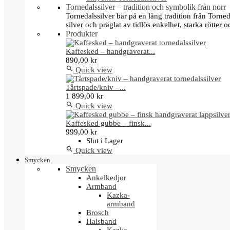
Tornedalssilver – tradition och symbolik från norr
Tornedalssilver bär på en lång tradition från Torn
silver och präglat av tidlös enkelhet, starka rötter
Produkter
Kaffesked – handgraverat...
890,00 kr

Quick view
Tårtspade/kniv –...
1 899,00 kr

Quick view
Kaffesked gubbe – finsk...
999,00 kr
Slut i Lager

Quick view
Smycken
Smycken
Ankelkedjor
Armband
Kazka-
armband
Brosch
Halsband