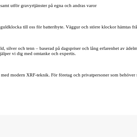
samt utför gravyrtjänster på egna och andras varor
uldklocka till oss för batteribyte. Väggur och större klockor hämtas frå
d, silver och tenn – baserad på dagspriser och lång erfarenhet av ädelmet
jälper vi dig med omtanke och expertis.
er med modern XRF‑teknik. För företag och privatpersoner som behöver s