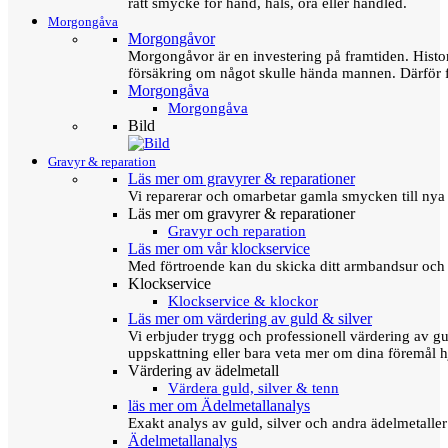
rätt smycke för hand, hals, öra eller handled.
Morgongåva
Morgongåvor
Morgongåvor är en investering på framtiden. Hist
försäkring om något skulle hända mannen. Därför 
Morgongåva
Morgongåva
Bild
Gravyr & reparation
Läs mer om gravyrer & reparationer
Vi reparerar och omarbetar gamla smycken till nya 
Läs mer om gravyrer & reparationer
Gravyr och reparation
Läs mer om vår klockservice
Med förtroende kan du skicka ditt armbandsur och g
Klockservice
Klockservice & klockor
Läs mer om värdering av guld & silver
Vi erbjuder trygg och professionell värdering av gul
uppskattning eller bara veta mer om dina föremål h
Värdering av ädelmetall
Värdera guld, silver & tenn
läs mer om Ädelmetallanalys
Exakt analys av guld, silver och andra ädelmetall
Ädelmetallanalys