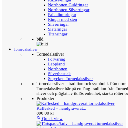
Kazka-ringar
Norrbotten Guldringar
Norrbotten Silverringar
Palladiumringar
Ringar med sten
Silverringar
Slätaringar
Titanringar
bild
Tornedalssilver
Tornedalssilver
Förvaring
Lappland
Norrbotten
Silverbestick
Smycken Tornedalssilver
Tornedalssilver – tradition och symbolik från norr
Tornedalssilver bär på en lång tradition från Torn
silver och präglat av tidlös enkelhet, starka rötter
Produkter
Kaffesked – handgraverat...
890,00 kr

Quick view