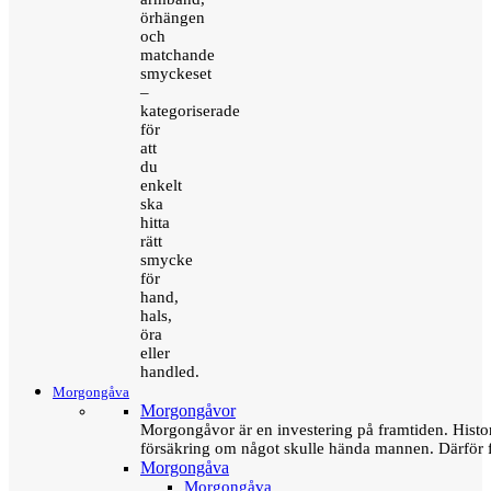
örhängen
och
matchande
smyckeset
–
kategoriserade
för
att
du
enkelt
ska
hitta
rätt
smycke
för
hand,
hals,
öra
eller
handled.
Morgongåva
Morgongåvor
Morgongåvor är en investering på framtiden. Hist
försäkring om något skulle hända mannen. Därför 
Morgongåva
Morgongåva