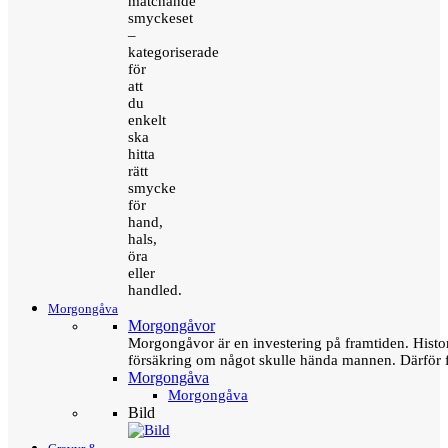
matchande
smyckeset
–
kategoriserade
för
att
du
enkelt
ska
hitta
rätt
smycke
för
hand,
hals,
öra
eller
handled.
Morgongåva
Morgongåvor
Morgongåvor är en investering på framtiden. Hist
försäkring om något skulle hända mannen. Därför 
Morgongåva
Morgongåva
Bild