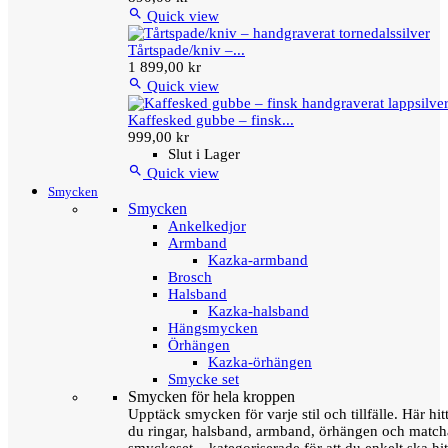

Quick view
Tårtspade/kniv –...
1 899,00 kr

Quick view
Kaffesked gubbe – finsk...
999,00 kr
Slut i Lager

Quick view
Smycken
Smycken
Ankelkedjor
Armband
Kazka-armband
Brosch
Halsband
Kazka-halsband
Hängsmycken
Örhängen
Kazka-örhängen
Smycke set
Smycken för hela kroppen
Upptäck smycken för varje stil och tillfälle. Här hit
du ringar, halsband, armband, örhängen och matc