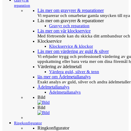
Gravyr &
reparation
Läs mer om gravyrer & reparationer
Vi reparerar och omarbetar gamla smycken till nya 
Läs mer om gravyrer & reparationer
Gravyr och reparation
Läs mer om vår klockservice
Med förtroende kan du skicka ditt armbandsur och g
Klockservice
Klockservice & klockor
Läs mer om värdering av guld & silver
Vi erbjuder trygg och professionell värdering av gul
uppskattning eller bara veta mer om dina föremål h
Värdering av ädelmetall
Värdera guld, silver & tenn
läs mer om Ädelmetallanalys
Exakt analys av guld, silver och andra ädelmetall
Ädelmetallanalys
Ädelmetallanalys
Bild
Bild
Ringkonfigurator
Ringkonfigurator