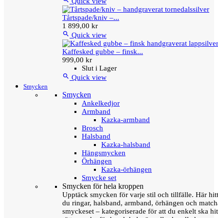
Quick view
Tårtspade/kniv –...
1 899,00 kr

Quick view
Kaffesked gubbe – finsk...
999,00 kr
Slut i Lager

Quick view
Smycken
Smycken
Ankelkedjor
Armband
Kazka-armband
Brosch
Halsband
Kazka-halsband
Hängsmycken
Örhängen
Kazka-örhängen
Smycke set
Smycken för hela kroppen
Upptäck smycken för varje stil och tillfälle. Här hit
du ringar, halsband, armband, örhängen och matc
smyckeset – kategoriserade för att du enkelt ska hit