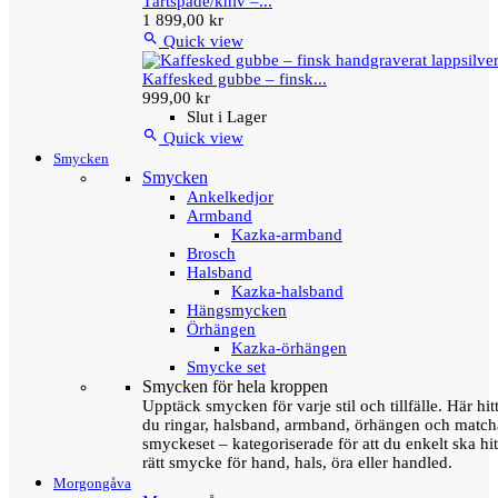
Tårtspade/kniv –...
1 899,00 kr

Quick view
Kaffesked gubbe – finsk...
999,00 kr
Slut i Lager

Quick view
Smycken
Smycken
Ankelkedjor
Armband
Kazka-armband
Brosch
Halsband
Kazka-halsband
Hängsmycken
Örhängen
Kazka-örhängen
Smycke set
Smycken för hela kroppen
Upptäck smycken för varje stil och tillfälle. Här hit
du ringar, halsband, armband, örhängen och matc
smyckeset – kategoriserade för att du enkelt ska hit
rätt smycke för hand, hals, öra eller handled.
Morgongåva