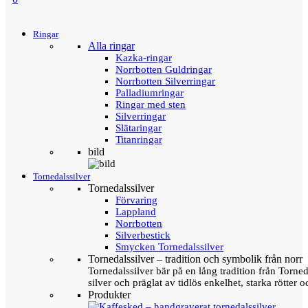
Menu
Tillbaka
Ringar
Alla ringar
Kazka-ringar
Norrbotten Guldringar
Norrbotten Silverringar
Palladiumringar
Ringar med sten
Silverringar
Slätaringar
Titanringar
bild
Tornedalssilver
Tornedalssilver
Förvaring
Lappland
Norrbotten
Silverbestick
Smycken Tornedalssilver
Tornedalssilver – tradition och symbolik från norr
Tornedalssilver bär på en lång tradition från Torn
silver och präglat av tidlös enkelhet, starka rötter
Produkter