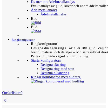
läs mer om Ädelmetallanalys
Exakt analys av guld, silver och andra ädelmetall
Ädelmetallanalys
Ädelmetallanalys
Bild
Bild
Ringkonfigurator
Ringkonfigurator
Designa din egen ring i 14k eller 18K guld. Välj pro
bredd, material och detaljer – och se resultatet direk
Perfekt för både vigsel och förlovning.
Starta konfiguratorn
Designa slät ring
Designa ring med sten
Designa alliansring
Ringar kombinerad med hudfärg
Önskelistor
0
0
Menu
Tillbaka