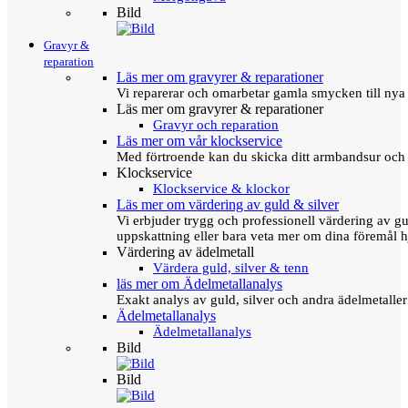
Bild
Gravyr &
reparation
Läs mer om gravyrer & reparationer
Vi reparerar och omarbetar gamla smycken till nya 
Läs mer om gravyrer & reparationer
Gravyr och reparation
Läs mer om vår klockservice
Med förtroende kan du skicka ditt armbandsur och g
Klockservice
Klockservice & klockor
Läs mer om värdering av guld & silver
Vi erbjuder trygg och professionell värdering av gul
uppskattning eller bara veta mer om dina föremål h
Värdering av ädelmetall
Värdera guld, silver & tenn
läs mer om Ädelmetallanalys
Exakt analys av guld, silver och andra ädelmetall
Ädelmetallanalys
Ädelmetallanalys
Bild
Bild