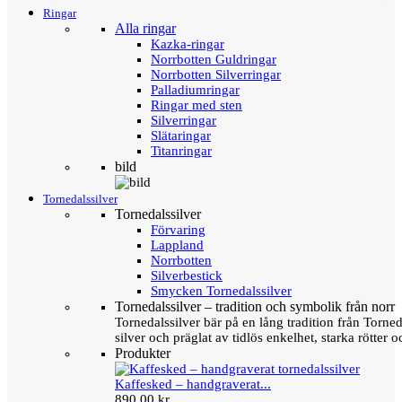
Ringar
Alla ringar
Kazka-ringar
Norrbotten Guldringar
Norrbotten Silverringar
Palladiumringar
Ringar med sten
Silverringar
Slätaringar
Titanringar
bild
Tornedalssilver
Tornedalssilver
Förvaring
Lappland
Norrbotten
Silverbestick
Smycken Tornedalssilver
Tornedalssilver – tradition och symbolik från norr
Tornedalssilver bär på en lång tradition från Torn
silver och präglat av tidlös enkelhet, starka rötter
Produkter
Kaffesked – handgraverat...
890,00 kr