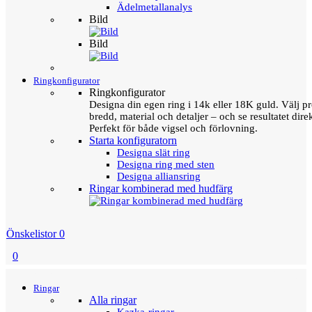
Ädelmetallanalys
Bild
Bild
Ringkonfigurator
Ringkonfigurator
Designa din egen ring i 14k eller 18K guld. Välj pro
bredd, material och detaljer – och se resultatet direk
Perfekt för både vigsel och förlovning.
Starta konfiguratorn
Designa slät ring
Designa ring med sten
Designa alliansring
Ringar kombinerad med hudfärg
Önskelistor
0
0
Menu
Tillbaka
Ringar
Alla ringar