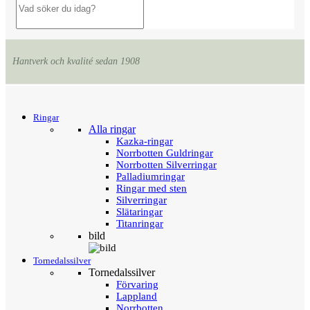
Hantverk och kvalité sedan 1908
Menu
Tillbaka
Ringar
Alla ringar
Kazka-ringar
Norrbotten Guldringar
Norrbotten Silverringar
Palladiumringar
Ringar med sten
Silverringar
Slätaringar
Titanringar
bild
Tornedalssilver
Tornedalssilver
Förvaring
Lappland
Norrbotten