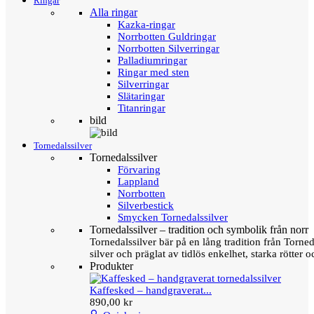
Ringar
Alla ringar
Kazka-ringar
Norrbotten Guldringar
Norrbotten Silverringar
Palladiumringar
Ringar med sten
Silverringar
Slätaringar
Titanringar
bild
Tornedalssilver
Tornedalssilver
Förvaring
Lappland
Norrbotten
Silverbestick
Smycken Tornedalssilver
Tornedalssilver – tradition och symbolik från norr
Tornedalssilver bär på en lång tradition från Torn
silver och präglat av tidlös enkelhet, starka rötter
Produkter
Kaffesked – handgraverat...
890,00 kr
