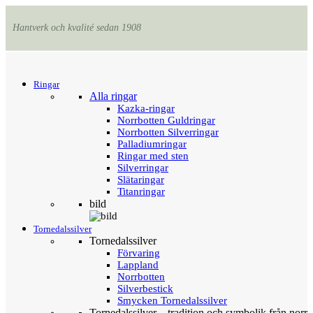
Hantverk och kvalité sedan 1908
Menu
Tillbaka
Ringar
Alla ringar
Kazka-ringar
Norrbotten Guldringar
Norrbotten Silverringar
Palladiumringar
Ringar med sten
Silverringar
Slätaringar
Titanringar
bild
Tornedalssilver
Tornedalssilver
Förvaring
Lappland
Norrbotten
Silverbestick
Smycken Tornedalssilver
Tornedalssilver – tradition och symbolik från norr