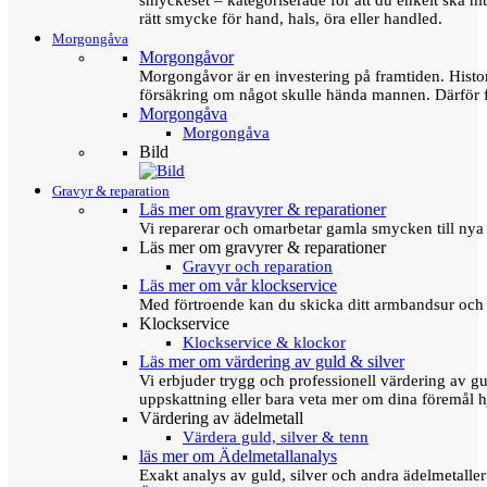
smyckeset – kategoriserade för att du enkelt ska hit
rätt smycke för hand, hals, öra eller handled.
Morgongåva
Morgongåvor
Morgongåvor är en investering på framtiden. Hist
försäkring om något skulle hända mannen. Därför 
Morgongåva
Morgongåva
Bild
Gravyr & reparation
Läs mer om gravyrer & reparationer
Vi reparerar och omarbetar gamla smycken till nya 
Läs mer om gravyrer & reparationer
Gravyr och reparation
Läs mer om vår klockservice
Med förtroende kan du skicka ditt armbandsur och g
Klockservice
Klockservice & klockor
Läs mer om värdering av guld & silver
Vi erbjuder trygg och professionell värdering av gul
uppskattning eller bara veta mer om dina föremål h
Värdering av ädelmetall
Värdera guld, silver & tenn
läs mer om Ädelmetallanalys
Exakt analys av guld, silver och andra ädelmetall