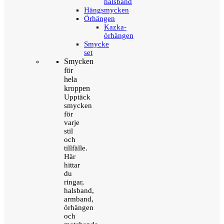
halsband
Hängsmycken
Örhängen
Kazka-
örhängen
Smycke
set
Smycken
för
hela
kroppen
Upptäck
smycken
för
varje
stil
och
tillfälle.
Här
hittar
du
ringar,
halsband,
armband,
örhängen
och