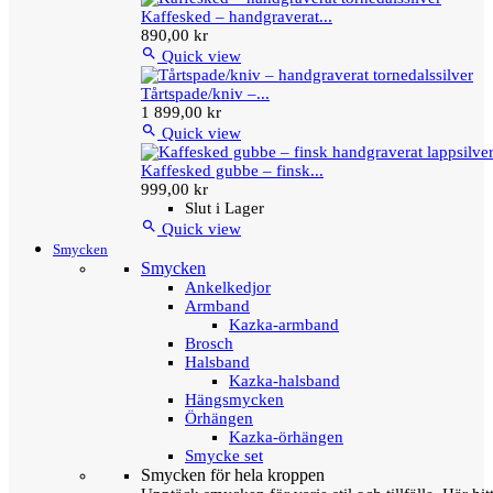
Kaffesked – handgraverat...
890,00 kr

Quick view
Tårtspade/kniv –...
1 899,00 kr

Quick view
Kaffesked gubbe – finsk...
999,00 kr
Slut i Lager

Quick view
Smycken
Smycken
Ankelkedjor
Armband
Kazka-armband
Brosch
Halsband
Kazka-halsband
Hängsmycken
Örhängen
Kazka-örhängen
Smycke set
Smycken för hela kroppen