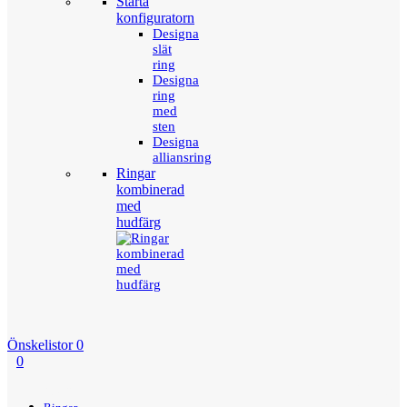
Starta
konfiguratorn
Designa
slät
ring
Designa
ring
med
sten
Designa
alliansring
Ringar
kombinerad
med
hudfärg
Önskelistor
0
0
Menu
Tillbaka