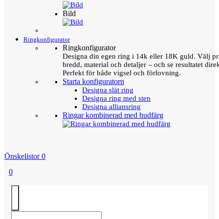
Bild
Ringkonfigurator
Ringkonfigurator
Designa din egen ring i 14k eller 18K guld. Välj pro
bredd, material och detaljer – och se resultatet direk
Perfekt för både vigsel och förlovning.
Starta konfiguratorn
Designa slät ring
Designa ring med sten
Designa alliansring
Ringar kombinerad med hudfärg
Önskelistor
0
0