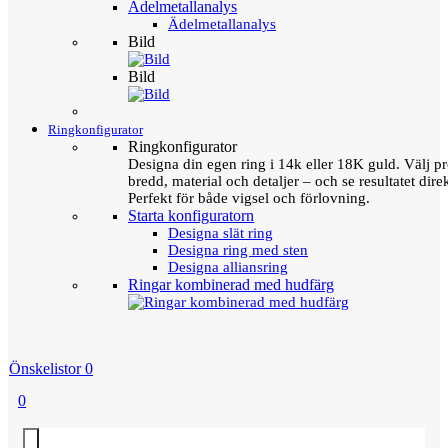
Ädelmetallanalys
Ädelmetallanalys
Bild
Bild
Ringkonfigurator
Ringkonfigurator
Designa din egen ring i 14k eller 18K guld. Välj pro
bredd, material och detaljer – och se resultatet direk
Perfekt för både vigsel och förlovning.
Starta konfiguratorn
Designa slät ring
Designa ring med sten
Designa alliansring
Ringar kombinerad med hudfärg
Önskelistor
0
0