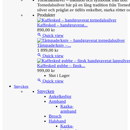
Tornedalssilver bär på en lång tradition från Torn
silver och präglat av tidlös enkelhet, starka rötter
Produkter
Kaffesked – handgraverat...
890,00 kr

Quick view
Tårtspade/kniv –...
1 899,00 kr

Quick view
Kaffesked gubbe – finsk...
999,00 kr
Slut i Lager

Quick view
Smycken
Smycken
Ankelkedjor
Armband
Kazka-
armband
Brosch
Halsband
Kazka-