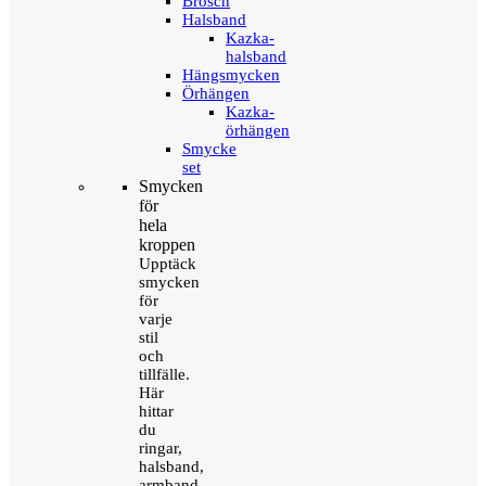
Brosch
Halsband
Kazka-
halsband
Hängsmycken
Örhängen
Kazka-
örhängen
Smycke
set
Smycken
för
hela
kroppen
Upptäck
smycken
för
varje
stil
och
tillfälle.
Här
hittar
du
ringar,
halsband,
armband,