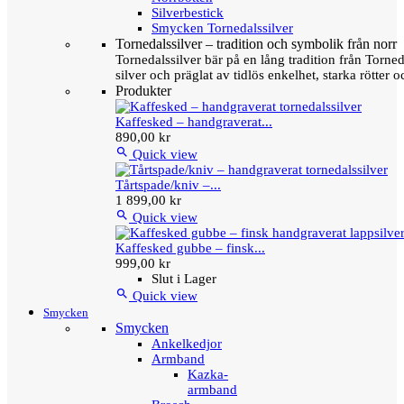
Silverbestick
Smycken Tornedalssilver
Tornedalssilver – tradition och symbolik från norr
Tornedalssilver bär på en lång tradition från Torn
silver och präglat av tidlös enkelhet, starka rötter
Produkter
Kaffesked – handgraverat...
890,00 kr

Quick view
Tårtspade/kniv –...
1 899,00 kr

Quick view
Kaffesked gubbe – finsk...
999,00 kr
Slut i Lager

Quick view
Smycken
Smycken
Ankelkedjor
Armband
Kazka-
armband