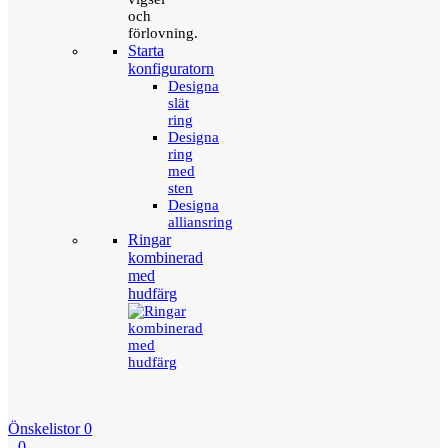
och
förlovning.
Starta
konfiguratorn
Designa
slät
ring
Designa
ring
med
sten
Designa
alliansring
Ringar
kombinerad
med
hudfärg
Önskelistor
0
0