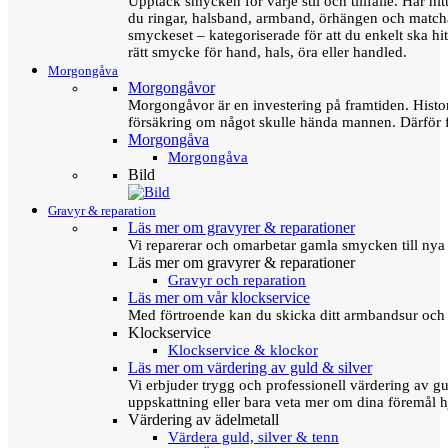
Upptäck smycken för varje stil och tillfälle. Här hit
du ringar, halsband, armband, örhängen och matc
smyckeset – kategoriserade för att du enkelt ska hit
rätt smycke för hand, hals, öra eller handled.
Morgongåva
Morgongåvor
Morgongåvor är en investering på framtiden. Hist
försäkring om något skulle hända mannen. Därför 
Morgongåva
Morgongåva
Bild
Gravyr & reparation
Läs mer om gravyrer & reparationer
Vi reparerar och omarbetar gamla smycken till nya 
Läs mer om gravyrer & reparationer
Gravyr och reparation
Läs mer om vår klockservice
Med förtroende kan du skicka ditt armbandsur och g
Klockservice
Klockservice & klockor
Läs mer om värdering av guld & silver
Vi erbjuder trygg och professionell värdering av gul
uppskattning eller bara veta mer om dina föremål h
Värdering av ädelmetall
Värdera guld, silver & tenn