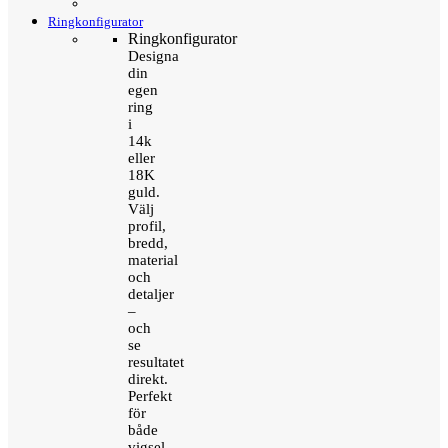
Ringkonfigurator
Ringkonfigurator
Designa
din
egen
ring
i
14k
eller
18K
guld.
Välj
profil,
bredd,
material
och
detaljer
–
och
se
resultatet
direkt.
Perfekt
för
både
vigsel