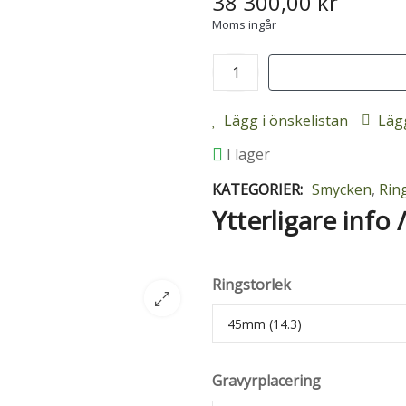
38 300,00 kr
Moms ingår
Lägg i önskelistan
Lägg
I lager
KATEGORIER:
Smycken
,
Rin
Ytterligare info 
Ringstorlek
Gravyrplacering