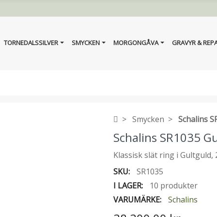
TORNEDALSSILVER
SMYCKEN
MORGONGÅVA
GRAVYR & REP
Smycken
Schalins 
Schalins SR1035 G
Klassisk slät ring i Gultguld
SKU:
SR1035
I LAGER:
10 produkter
VARUMÄRKE:
Schalins