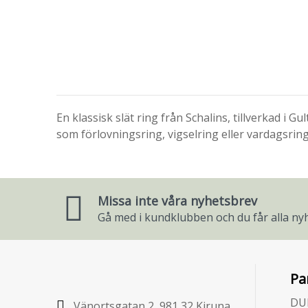
En klassisk slät ring från Schalins, tillverkad i
som förlovningsring, vigselring eller vardagsring
Missa inte våra nyhetsbrev
Gå med i kundklubben och du får alla nyh
Pa
DU
Vänortsgatan 2, 981 32 Kiruna