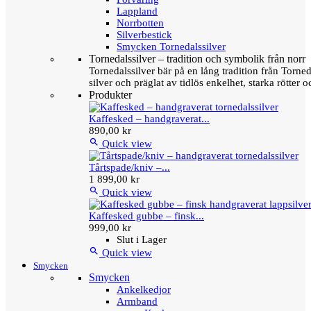
Lappland
Norrbotten
Silverbestick
Smycken Tornedalssilver
Tornedalssilver – tradition och symbolik från norr
Tornedalssilver bär på en lång tradition från Torn
silver och präglat av tidlös enkelhet, starka rötter
Produkter
Kaffesked – handgraverat...
890,00 kr

Quick view
Tårtspade/kniv –...
1 899,00 kr

Quick view
Kaffesked gubbe – finsk...
999,00 kr
Slut i Lager

Quick view
Smycken
Smycken
Ankelkedjor
Armband