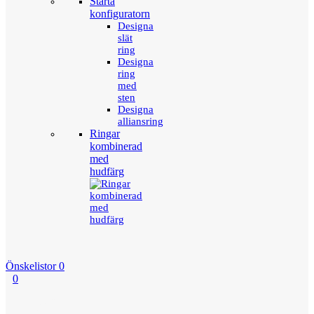
Starta
konfiguratorn
Designa
slät
ring
Designa
ring
med
sten
Designa
alliansring
Ringar
kombinerad
med
hudfärg
Önskelistor
0
0
Menu
Tillbaka