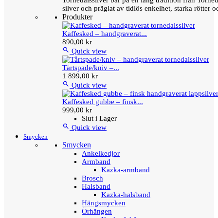
Tornedalssilver bär på en lång tradition från Torn
silver och präglat av tidlös enkelhet, starka rötter
Produkter
Kaffesked – handgraverat...
890,00 kr

Quick view
Tårtspade/kniv –...
1 899,00 kr

Quick view
Kaffesked gubbe – finsk...
999,00 kr
Slut i Lager

Quick view
Smycken
Smycken
Ankelkedjor
Armband
Kazka-armband
Brosch
Halsband
Kazka-halsband
Hängsmycken
Örhängen