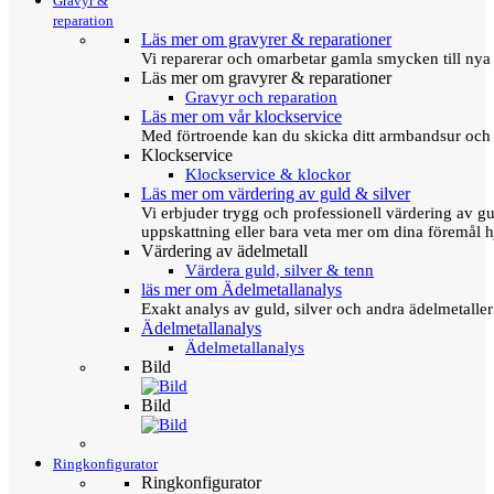
Gravyr &
reparation
Läs mer om gravyrer & reparationer
Vi reparerar och omarbetar gamla smycken till nya 
Läs mer om gravyrer & reparationer
Gravyr och reparation
Läs mer om vår klockservice
Med förtroende kan du skicka ditt armbandsur och g
Klockservice
Klockservice & klockor
Läs mer om värdering av guld & silver
Vi erbjuder trygg och professionell värdering av gul
uppskattning eller bara veta mer om dina föremål h
Värdering av ädelmetall
Värdera guld, silver & tenn
läs mer om Ädelmetallanalys
Exakt analys av guld, silver och andra ädelmetall
Ädelmetallanalys
Ädelmetallanalys
Bild
Bild
Ringkonfigurator
Ringkonfigurator