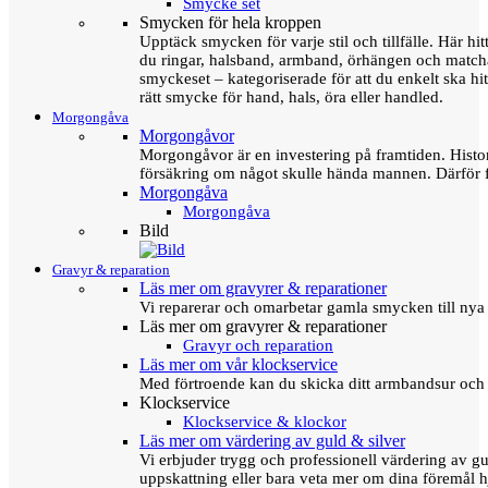
Smycke set
Smycken för hela kroppen
Upptäck smycken för varje stil och tillfälle. Här hit
du ringar, halsband, armband, örhängen och matc
smyckeset – kategoriserade för att du enkelt ska hit
rätt smycke för hand, hals, öra eller handled.
Morgongåva
Morgongåvor
Morgongåvor är en investering på framtiden. Hist
försäkring om något skulle hända mannen. Därför 
Morgongåva
Morgongåva
Bild
Gravyr & reparation
Läs mer om gravyrer & reparationer
Vi reparerar och omarbetar gamla smycken till nya 
Läs mer om gravyrer & reparationer
Gravyr och reparation
Läs mer om vår klockservice
Med förtroende kan du skicka ditt armbandsur och g
Klockservice
Klockservice & klockor
Läs mer om värdering av guld & silver
Vi erbjuder trygg och professionell värdering av gul
uppskattning eller bara veta mer om dina föremål h