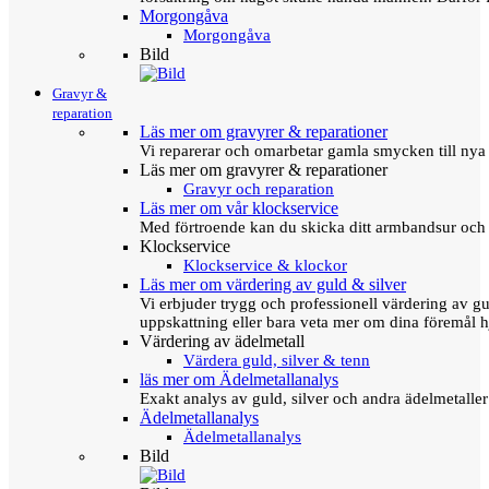
Morgongåva
Morgongåva
Bild
Gravyr &
reparation
Läs mer om gravyrer & reparationer
Vi reparerar och omarbetar gamla smycken till nya 
Läs mer om gravyrer & reparationer
Gravyr och reparation
Läs mer om vår klockservice
Med förtroende kan du skicka ditt armbandsur och g
Klockservice
Klockservice & klockor
Läs mer om värdering av guld & silver
Vi erbjuder trygg och professionell värdering av gul
uppskattning eller bara veta mer om dina föremål h
Värdering av ädelmetall
Värdera guld, silver & tenn
läs mer om Ädelmetallanalys
Exakt analys av guld, silver och andra ädelmetall
Ädelmetallanalys
Ädelmetallanalys
Bild