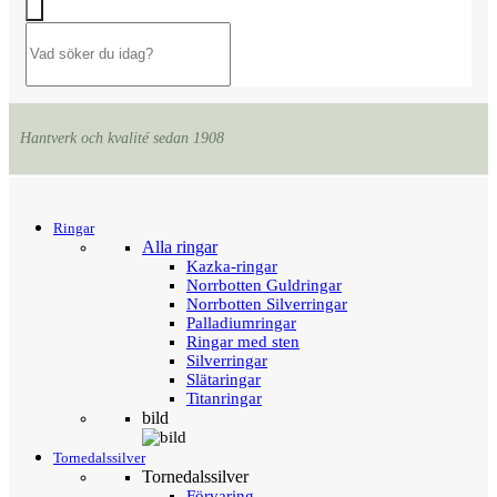
Hantverk och kvalité sedan 1908
Menu
Tillbaka
Ringar
Alla ringar
Kazka-ringar
Norrbotten Guldringar
Norrbotten Silverringar
Palladiumringar
Ringar med sten
Silverringar
Slätaringar
Titanringar
bild
Tornedalssilver
Tornedalssilver
Förvaring