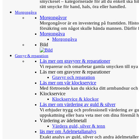
smyckeset – kategoriserade för att du enkelt ska hit
rätt smycke för hand, hals, öra eller handled.
Morgongåva
Morgongåvor
Morgongåvor är en investering på framtiden. Hist
försäkring om något skulle hända mannen. Därför 
Morgongåva
Morgongåva
Bild
Gravyr & reparation
Läs mer om gravyrer & reparationer
Vi reparerar och omarbetar gamla smycken till nya 
Läs mer om gravyrer & reparationer
Gravyr och reparation
Läs mer om vår klockservice
Med förtroende kan du skicka ditt armbandsur och g
Klockservice
Klockservice & klockor
Läs mer om värdering av guld & silver
Vi erbjuder trygg och professionell värdering av gul
uppskattning eller bara veta mer om dina föremål h
Värdering av ädelmetall
Värdera guld, silver & tenn
läs mer om Ädelmetallanalys
Exakt analys av guld, silver och andra ädelmetall