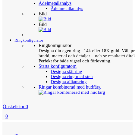
Ädelmetallanalys
Ädelmetallanalys
Bild
Bild
Ringkonfigurator
Ringkonfigurator
Designa din egen ring i 14k eller 18K guld. Välj pro
bredd, material och detaljer – och se resultatet direk
Perfekt för både vigsel och förlovning.
Starta konfiguratorn
Designa slät ring
Designa ring med sten
Designa alliansring
Ringar kombinerad med hudfärg
Önskelistor
0
0
Menu
Tillbaka