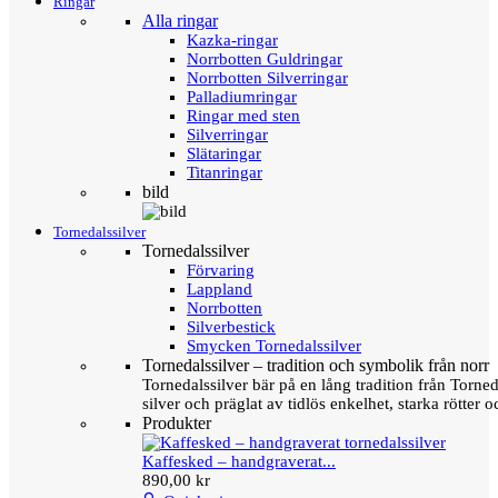
Ringar
Alla ringar
Kazka-ringar
Norrbotten Guldringar
Norrbotten Silverringar
Palladiumringar
Ringar med sten
Silverringar
Slätaringar
Titanringar
bild
Tornedalssilver
Tornedalssilver
Förvaring
Lappland
Norrbotten
Silverbestick
Smycken Tornedalssilver
Tornedalssilver – tradition och symbolik från norr
Tornedalssilver bär på en lång tradition från Torn
silver och präglat av tidlös enkelhet, starka rötter
Produkter
Kaffesked – handgraverat...
890,00 kr