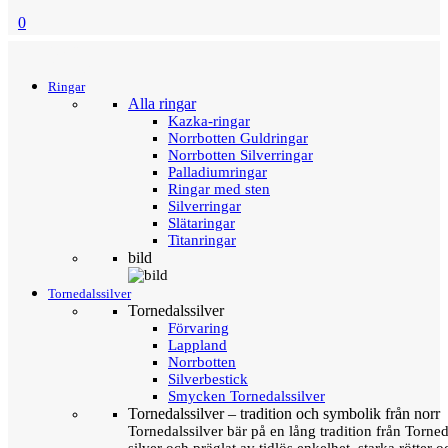
0
Menu
Tillbaka
Ringar
Alla ringar
Kazka-ringar
Norrbotten Guldringar
Norrbotten Silverringar
Palladiumringar
Ringar med sten
Silverringar
Slätaringar
Titanringar
bild
Tornedalssilver
Tornedalssilver
Förvaring
Lappland
Norrbotten
Silverbestick
Smycken Tornedalssilver
Tornedalssilver – tradition och symbolik från norr
Tornedalssilver bär på en lång tradition från Torn