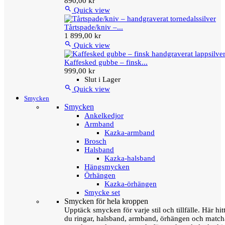
890,00 kr

Quick view
Tårtspade/kniv –...
1 899,00 kr

Quick view
Kaffesked gubbe – finsk...
999,00 kr
Slut i Lager

Quick view
Smycken
Smycken
Ankelkedjor
Armband
Kazka-armband
Brosch
Halsband
Kazka-halsband
Hängsmycken
Örhängen
Kazka-örhängen
Smycke set
Smycken för hela kroppen
Upptäck smycken för varje stil och tillfälle. Här hit
du ringar, halsband, armband, örhängen och matc