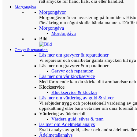
rätt smycke för hand, hals, öra eller handled.
Morgongåva
Morgongåvor
Morgongåvor är en investering på framtiden. Hist
försäkring om något skulle hända mannen. Därför 
Morgongåva
Morgongåva
Bild
Gravyr & reparation
Läs mer om gravyrer & reparationer
Vi reparerar och omarbetar gamla smycken till nya 
Läs mer om gravyrer & reparationer
Gravyr och reparation
Läs mer om vår klockservice
Med förtroende kan du skicka ditt armbandsur och g
Klockservice
Klockservice & klockor
Läs mer om värdering av guld & silver
Vi erbjuder trygg och professionell värdering av gul
uppskattning eller bara veta mer om dina föremål h
Värdering av ädelmetall
Värdera guld, silver & tenn
läs mer om Ädelmetallanalys
Exakt analys av guld, silver och andra ädelmetall
Ädelmetallanalys