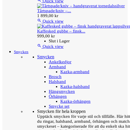

Quick view
Tårtspade/kniv –...
1 899,00 kr

Quick view
Kaffesked gubbe – finsk...
999,00 kr
Slut i Lager

Quick view
Smycken
Smycken
Ankelkedjor
Armband
Kazka-armband
Brosch
Halsband
Kazka-halsband
Hängsmycken
Örhängen
Kazka-örhängen
Smycke set
Smycken för hela kroppen
Upptäck smycken för varje stil och tillfälle. Här hit
du ringar, halsband, armband, örhängen och matc
smyckeset – kategoriserade för att du enkelt ska hit