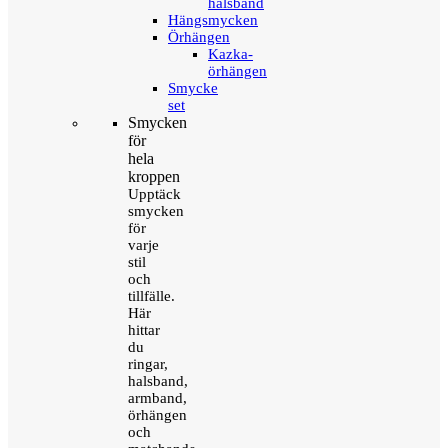
halsband
Hängsmycken
Örhängen
Kazka-
örhängen
Smycke
set
Smycken
för
hela
kroppen
Upptäck
smycken
för
varje
stil
och
tillfälle.
Här
hittar
du
ringar,
halsband,
armband,
örhängen
och