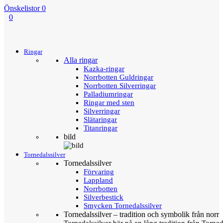
Önskelistor
0
0
Menu
Tillbaka
Ringar
Alla ringar
Kazka-ringar
Norrbotten Guldringar
Norrbotten Silverringar
Palladiumringar
Ringar med sten
Silverringar
Slätaringar
Titanringar
bild
Tornedalssilver
Tornedalssilver
Förvaring
Lappland
Norrbotten
Silverbestick
Smycken Tornedalssilver
Tornedalssilver – tradition och symbolik från norr