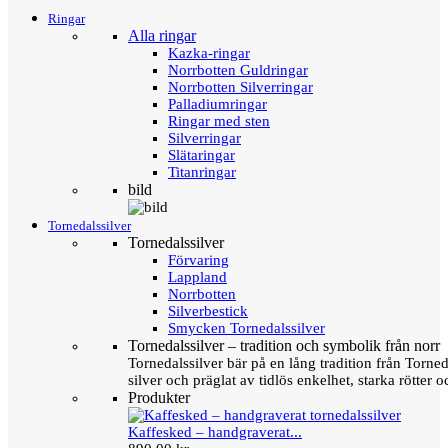
Ringar
Alla ringar
Kazka-ringar
Norrbotten Guldringar
Norrbotten Silverringar
Palladiumringar
Ringar med sten
Silverringar
Slätaringar
Titanringar
bild
Tornedalssilver
Tornedalssilver
Förvaring
Lappland
Norrbotten
Silverbestick
Smycken Tornedalssilver
Tornedalssilver – tradition och symbolik från norr
Tornedalssilver bär på en lång tradition från Torn
silver och präglat av tidlös enkelhet, starka rötter
Produkter
Kaffesked – handgraverat...