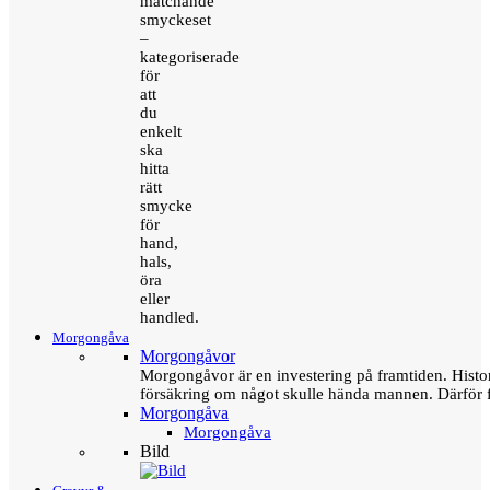
matchande
smyckeset
–
kategoriserade
för
att
du
enkelt
ska
hitta
rätt
smycke
för
hand,
hals,
öra
eller
handled.
Morgongåva
Morgongåvor
Morgongåvor är en investering på framtiden. Hist
försäkring om något skulle hända mannen. Därför 
Morgongåva
Morgongåva
Bild