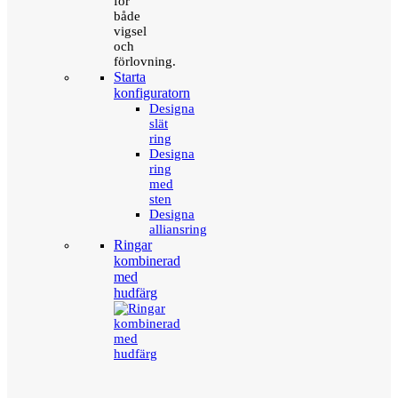
för
både
vigsel
och
förlovning.
Starta
konfiguratorn
Designa
slät
ring
Designa
ring
med
sten
Designa
alliansring
Ringar
kombinerad
med
hudfärg