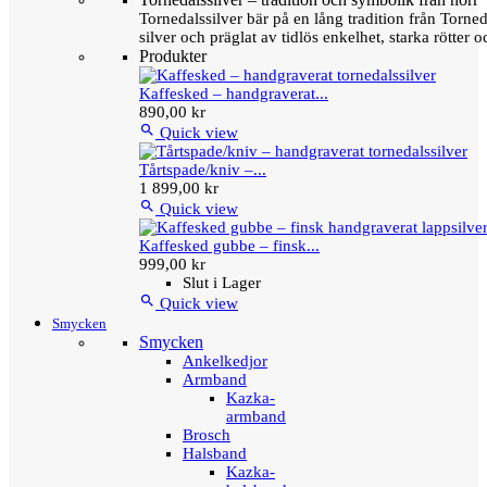
Tornedalssilver bär på en lång tradition från Torn
silver och präglat av tidlös enkelhet, starka rötter
Produkter
Kaffesked – handgraverat...
890,00 kr

Quick view
Tårtspade/kniv –...
1 899,00 kr

Quick view
Kaffesked gubbe – finsk...
999,00 kr
Slut i Lager

Quick view
Smycken
Smycken
Ankelkedjor
Armband
Kazka-
armband
Brosch
Halsband
Kazka-