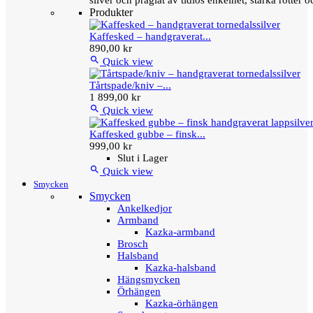
silver och präglat av tidlös enkelhet, starka rötter
Produkter
Kaffesked – handgraverat...
890,00 kr

Quick view
Tårtspade/kniv –...
1 899,00 kr

Quick view
Kaffesked gubbe – finsk...
999,00 kr
Slut i Lager

Quick view
Smycken
Smycken
Ankelkedjor
Armband
Kazka-armband
Brosch
Halsband
Kazka-halsband
Hängsmycken
Örhängen
Kazka-örhängen