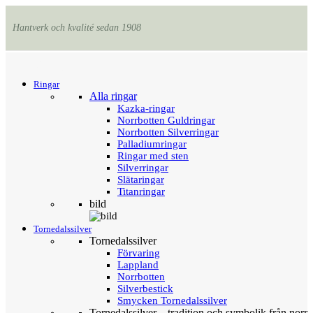
Hantverk och kvalité sedan 1908
Menu
Tillbaka
Ringar
Alla ringar
Kazka-ringar
Norrbotten Guldringar
Norrbotten Silverringar
Palladiumringar
Ringar med sten
Silverringar
Slätaringar
Titanringar
bild
Tornedalssilver
Tornedalssilver
Förvaring
Lappland
Norrbotten
Silverbestick
Smycken Tornedalssilver
Tornedalssilver – tradition och symbolik från norr