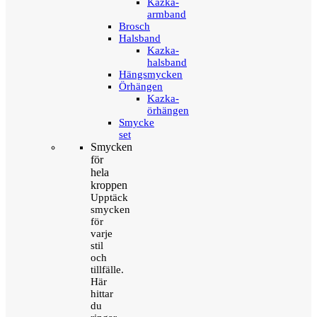
Kazka-
armband
Brosch
Halsband
Kazka-
halsband
Hängsmycken
Örhängen
Kazka-
örhängen
Smycke
set
Smycken
för
hela
kroppen
Upptäck
smycken
för
varje
stil
och
tillfälle.
Här
hittar
du