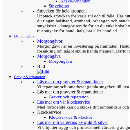
Kazka-örhängen
Smycke set
Smycken för hela kroppen
Upptäck smycken för varje stil och tillfälle. Här hit
du ringar, halsband, armband, örhängen och matc
smyckeset – kategoriserade för att du enkelt ska hit
rätt smycke för hand, hals, öra eller handled.
Morgongåva
Morgongåvor
Morgongåvor är en investering på framtiden. Hist
försäkring om något skulle hända mannen. Därför 
Morgongåva
Morgongåva
Bild
Gravyr & reparation
Läs mer om gravyrer & reparationer
Vi reparerar och omarbetar gamla smycken till nya 
Läs mer om gravyrer & reparationer
Gravyr och reparation
Läs mer om vår klockservice
Med förtroende kan du skicka ditt armbandsur och g
Klockservice
Klockservice & klockor
Läs mer om värdering av guld & silver
Vi erbjuder trygg och professionell värdering av gul