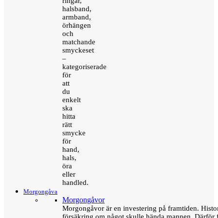
ringar,
halsband,
armband,
örhängen
och
matchande
smyckeset
–
kategoriserade
för
att
du
enkelt
ska
hitta
rätt
smycke
för
hand,
hals,
öra
eller
handled.
Morgongåva
Morgongåvor
Morgongåvor är en investering på framtiden. Hist
försäkring om något skulle hända mannen. Därför 