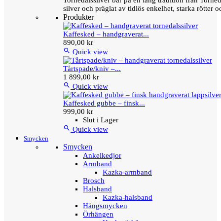
Tornedalssilver bär på en lång tradition från Torn
silver och präglat av tidlös enkelhet, starka rötter
Produkter
Kaffesked – handgraverat...
890,00 kr

Quick view
Tårtspade/kniv –...
1 899,00 kr

Quick view
Kaffesked gubbe – finsk...
999,00 kr
Slut i Lager

Quick view
Smycken
Smycken
Ankelkedjor
Armband
Kazka-armband
Brosch
Halsband
Kazka-halsband
Hängsmycken
Örhängen