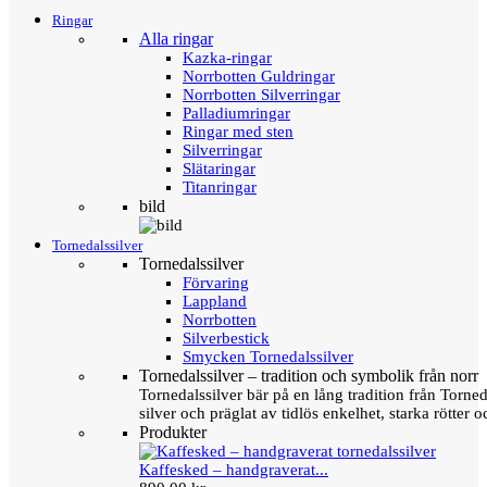
Ringar
Alla ringar
Kazka-ringar
Norrbotten Guldringar
Norrbotten Silverringar
Palladiumringar
Ringar med sten
Silverringar
Slätaringar
Titanringar
bild
Tornedalssilver
Tornedalssilver
Förvaring
Lappland
Norrbotten
Silverbestick
Smycken Tornedalssilver
Tornedalssilver – tradition och symbolik från norr
Tornedalssilver bär på en lång tradition från Torn
silver och präglat av tidlös enkelhet, starka rötter
Produkter
Kaffesked – handgraverat...