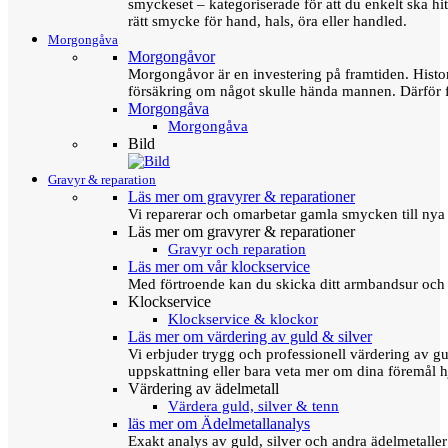
smyckeset – kategoriserade för att du enkelt ska hit
rätt smycke för hand, hals, öra eller handled.
Morgongåva
Morgongåvor
Morgongåvor är en investering på framtiden. Hist
försäkring om något skulle hända mannen. Därför 
Morgongåva
Morgongåva
Bild
Gravyr & reparation
Läs mer om gravyrer & reparationer
Vi reparerar och omarbetar gamla smycken till nya 
Läs mer om gravyrer & reparationer
Gravyr och reparation
Läs mer om vår klockservice
Med förtroende kan du skicka ditt armbandsur och g
Klockservice
Klockservice & klockor
Läs mer om värdering av guld & silver
Vi erbjuder trygg och professionell värdering av gul
uppskattning eller bara veta mer om dina föremål h
Värdering av ädelmetall
Värdera guld, silver & tenn
läs mer om Ädelmetallanalys
Exakt analys av guld, silver och andra ädelmetall