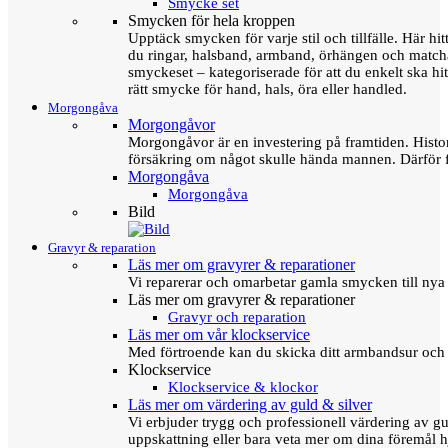
Smycke set
Smycken för hela kroppen
Upptäck smycken för varje stil och tillfälle. Här hit
du ringar, halsband, armband, örhängen och matc
smyckeset – kategoriserade för att du enkelt ska hit
rätt smycke för hand, hals, öra eller handled.
Morgongåva
Morgongåvor
Morgongåvor är en investering på framtiden. Hist
försäkring om något skulle hända mannen. Därför 
Morgongåva
Morgongåva
Bild
Gravyr & reparation
Läs mer om gravyrer & reparationer
Vi reparerar och omarbetar gamla smycken till nya 
Läs mer om gravyrer & reparationer
Gravyr och reparation
Läs mer om vår klockservice
Med förtroende kan du skicka ditt armbandsur och g
Klockservice
Klockservice & klockor
Läs mer om värdering av guld & silver
Vi erbjuder trygg och professionell värdering av gul
uppskattning eller bara veta mer om dina föremål h