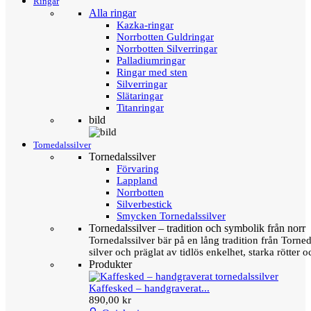
Ringar
Alla ringar
Kazka-ringar
Norrbotten Guldringar
Norrbotten Silverringar
Palladiumringar
Ringar med sten
Silverringar
Slätaringar
Titanringar
bild
Tornedalssilver
Tornedalssilver
Förvaring
Lappland
Norrbotten
Silverbestick
Smycken Tornedalssilver
Tornedalssilver – tradition och symbolik från norr
Tornedalssilver bär på en lång tradition från Torn
silver och präglat av tidlös enkelhet, starka rötter
Produkter
Kaffesked – handgraverat...
890,00 kr