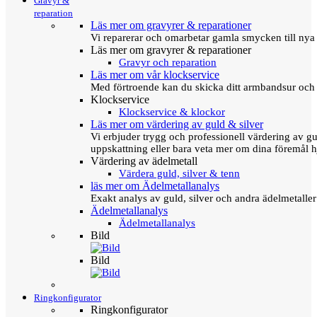
Gravyr &
reparation
Läs mer om gravyrer & reparationer
Vi reparerar och omarbetar gamla smycken till nya 
Läs mer om gravyrer & reparationer
Gravyr och reparation
Läs mer om vår klockservice
Med förtroende kan du skicka ditt armbandsur och g
Klockservice
Klockservice & klockor
Läs mer om värdering av guld & silver
Vi erbjuder trygg och professionell värdering av gul
uppskattning eller bara veta mer om dina föremål h
Värdering av ädelmetall
Värdera guld, silver & tenn
läs mer om Ädelmetallanalys
Exakt analys av guld, silver och andra ädelmetall
Ädelmetallanalys
Ädelmetallanalys
Bild
Bild
Ringkonfigurator
Ringkonfigurator