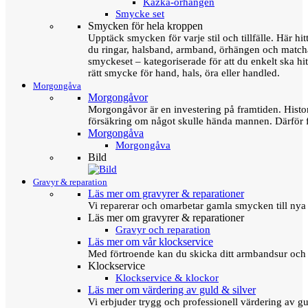
Kazka-örhängen
Smycke set
Smycken för hela kroppen
Upptäck smycken för varje stil och tillfälle. Här hit
du ringar, halsband, armband, örhängen och matc
smyckeset – kategoriserade för att du enkelt ska hit
rätt smycke för hand, hals, öra eller handled.
Morgongåva
Morgongåvor
Morgongåvor är en investering på framtiden. Hist
försäkring om något skulle hända mannen. Därför 
Morgongåva
Morgongåva
Bild
Gravyr & reparation
Läs mer om gravyrer & reparationer
Vi reparerar och omarbetar gamla smycken till nya 
Läs mer om gravyrer & reparationer
Gravyr och reparation
Läs mer om vår klockservice
Med förtroende kan du skicka ditt armbandsur och g
Klockservice
Klockservice & klockor
Läs mer om värdering av guld & silver
Vi erbjuder trygg och professionell värdering av gul