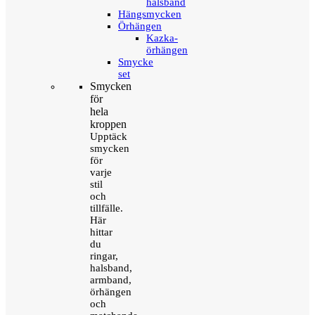
halsband
Hängsmycken
Örhängen
Kazka-
örhängen
Smycke
set
Smycken
för
hela
kroppen
Upptäck
smycken
för
varje
stil
och
tillfälle.
Här
hittar
du
ringar,
halsband,
armband,
örhängen
och