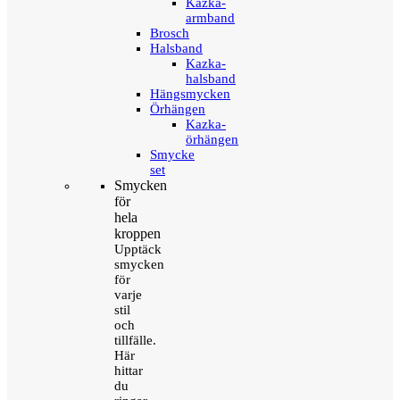
Kazka-
armband
Brosch
Halsband
Kazka-
halsband
Hängsmycken
Örhängen
Kazka-
örhängen
Smycke
set
Smycken
för
hela
kroppen
Upptäck
smycken
för
varje
stil
och
tillfälle.
Här
hittar
du