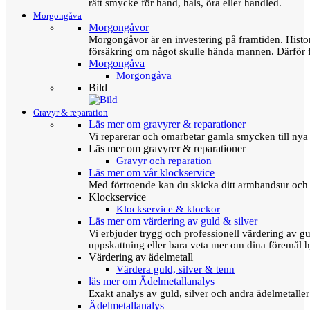
rätt smycke för hand, hals, öra eller handled.
Morgongåva
Morgongåvor
Morgongåvor är en investering på framtiden. Hist
försäkring om något skulle hända mannen. Därför 
Morgongåva
Morgongåva
Bild
Gravyr & reparation
Läs mer om gravyrer & reparationer
Vi reparerar och omarbetar gamla smycken till nya 
Läs mer om gravyrer & reparationer
Gravyr och reparation
Läs mer om vår klockservice
Med förtroende kan du skicka ditt armbandsur och g
Klockservice
Klockservice & klockor
Läs mer om värdering av guld & silver
Vi erbjuder trygg och professionell värdering av gul
uppskattning eller bara veta mer om dina föremål h
Värdering av ädelmetall
Värdera guld, silver & tenn
läs mer om Ädelmetallanalys
Exakt analys av guld, silver och andra ädelmetall
Ädelmetallanalys