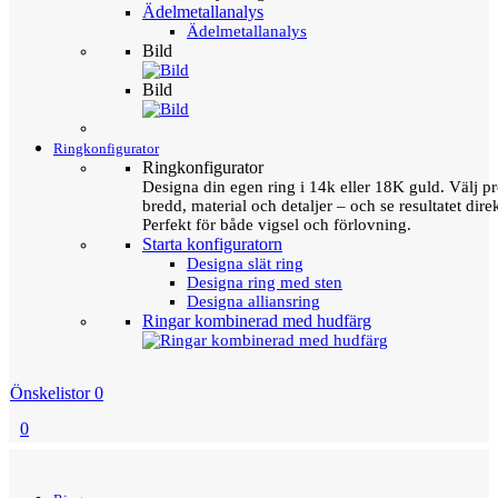
Ädelmetallanalys
Ädelmetallanalys
Bild
Bild
Ringkonfigurator
Ringkonfigurator
Designa din egen ring i 14k eller 18K guld. Välj pro
bredd, material och detaljer – och se resultatet direk
Perfekt för både vigsel och förlovning.
Starta konfiguratorn
Designa slät ring
Designa ring med sten
Designa alliansring
Ringar kombinerad med hudfärg
Önskelistor
0
0
Menu
Tillbaka