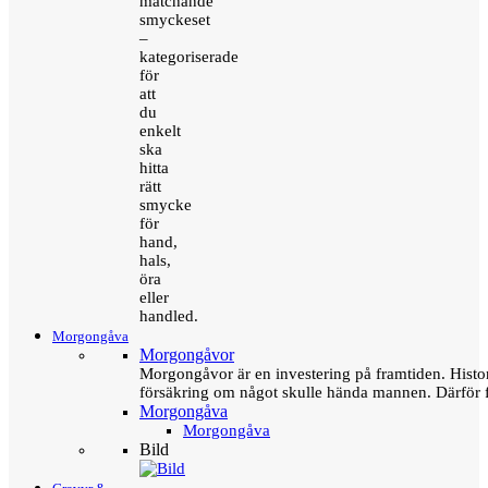
matchande
smyckeset
–
kategoriserade
för
att
du
enkelt
ska
hitta
rätt
smycke
för
hand,
hals,
öra
eller
handled.
Morgongåva
Morgongåvor
Morgongåvor är en investering på framtiden. Hist
försäkring om något skulle hända mannen. Därför 
Morgongåva
Morgongåva
Bild