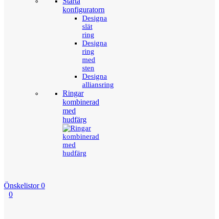
Starta
konfiguratorn
Designa
slät
ring
Designa
ring
med
sten
Designa
alliansring
Ringar
kombinerad
med
hudfärg
Önskelistor
0
0
Menu
Tillbaka