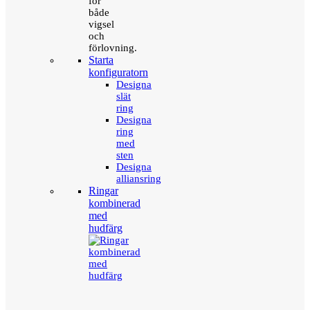
för
både
vigsel
och
förlovning.
Starta
konfiguratorn
Designa
slät
ring
Designa
ring
med
sten
Designa
alliansring
Ringar
kombinerad
med
hudfärg