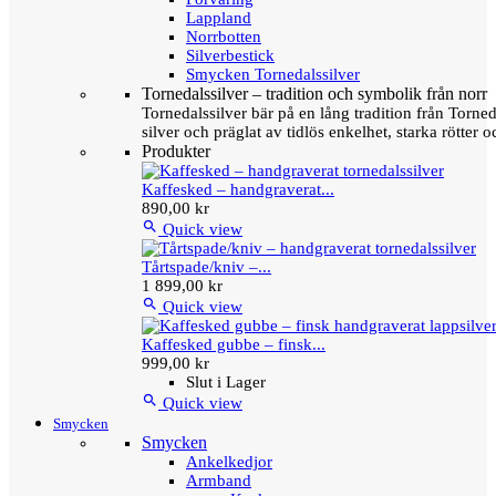
Lappland
Norrbotten
Silverbestick
Smycken Tornedalssilver
Tornedalssilver – tradition och symbolik från norr
Tornedalssilver bär på en lång tradition från Torn
silver och präglat av tidlös enkelhet, starka rötter
Produkter
Kaffesked – handgraverat...
890,00 kr

Quick view
Tårtspade/kniv –...
1 899,00 kr

Quick view
Kaffesked gubbe – finsk...
999,00 kr
Slut i Lager

Quick view
Smycken
Smycken
Ankelkedjor
Armband