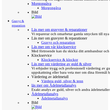
Morgongåva
Morgongåva
Bild
Gravyr &
reparation
Läs mer om gravyrer & reparationer
Vi reparerar och omarbetar gamla smycken till nya 
Läs mer om gravyrer & reparationer
Gravyr och reparation
Läs mer om vår klockservice
Med förtroende kan du skicka ditt armbandsur och g
Klockservice
Klockservice & klockor
Läs mer om värdering av guld & silver
Vi erbjuder trygg och professionell värdering av gul
uppskattning eller bara veta mer om dina föremål h
Värdering av ädelmetall
Värdera guld, silver & tenn
läs mer om Ädelmetallanalys
Exakt analys av guld, silver och andra ädelmetall
Ädelmetallanalys
Ädelmetallanalys
Bild