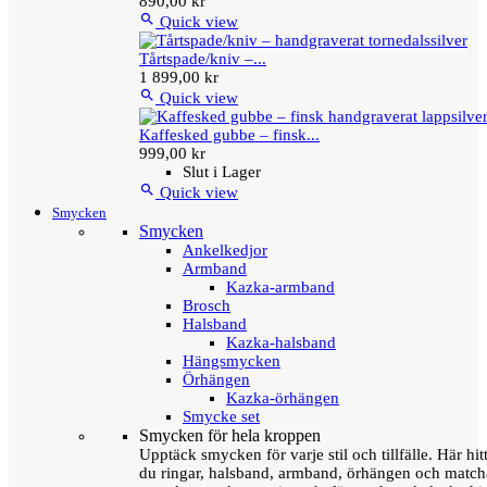
890,00 kr

Quick view
Tårtspade/kniv –...
1 899,00 kr

Quick view
Kaffesked gubbe – finsk...
999,00 kr
Slut i Lager

Quick view
Smycken
Smycken
Ankelkedjor
Armband
Kazka-armband
Brosch
Halsband
Kazka-halsband
Hängsmycken
Örhängen
Kazka-örhängen
Smycke set
Smycken för hela kroppen
Upptäck smycken för varje stil och tillfälle. Här hit
du ringar, halsband, armband, örhängen och matc