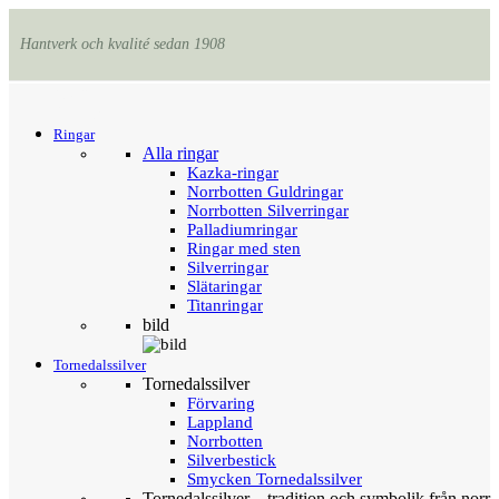
Hantverk och kvalité sedan 1908
Menu
Tillbaka
Ringar
Alla ringar
Kazka-ringar
Norrbotten Guldringar
Norrbotten Silverringar
Palladiumringar
Ringar med sten
Silverringar
Slätaringar
Titanringar
bild
Tornedalssilver
Tornedalssilver
Förvaring
Lappland
Norrbotten
Silverbestick
Smycken Tornedalssilver
Tornedalssilver – tradition och symbolik från norr