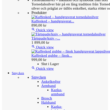
Tornedalssilver bär på en lång tradition från Torn
silver och präglat av tidlös enkelhet, starka rötter
Produkter
Kaffesked – handgraverat...
890,00 kr

Quick view
Tårtspade/kniv –...
1 899,00 kr

Quick view
Kaffesked gubbe – finsk...
999,00 kr
Slut i Lager

Quick view
Smycken
Smycken
Ankelkedjor
Armband
Kazka-
armband
Brosch
Halsband
Kazka-