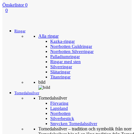
Önskelistor
0
0
Menu
Tillbaka
Ringar
Alla ringar
Kazka-ringar
Norrbotten Guldringar
Norrbotten Silverringar
Palladiumringar
Ringar med sten
Silverringar
Slätaringar
Titanringar
bild
Tornedalssilver
Tornedalssilver
Förvaring
Lappland
Norrbotten
Silverbestick
Smycken Tornedalssilver
Tornedalssilver – tradition och symbolik från norr