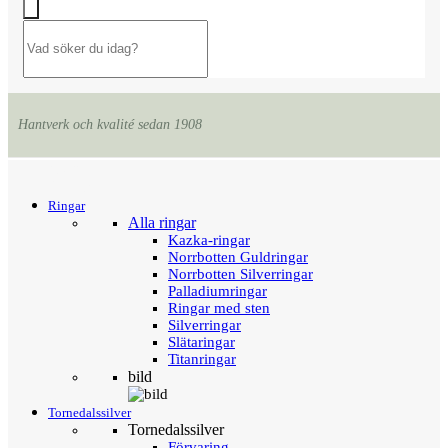
Hantverk och kvalité sedan 1908
Menu
Tillbaka
Ringar
Alla ringar
Kazka-ringar
Norrbotten Guldringar
Norrbotten Silverringar
Palladiumringar
Ringar med sten
Silverringar
Slätaringar
Titanringar
bild
Tornedalssilver
Tornedalssilver
Förvaring