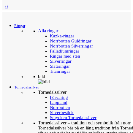
0
Menu
Tillbaka
Ringar
Alla ringar
Kazka-ringar
Norrbotten Guldringar
Norrbotten Silverringar
Palladiumringar
Ringar med sten
Silverringar
Slätaringar
Titanringar
bild
Tornedalssilver
Tornedalssilver
Förvaring
Lappland
Norrbotten
Silverbestick
Smycken Tornedalssilver
Tornedalssilver – tradition och symbolik från norr
Tornedalssilver bär på en lång tradition från Torn