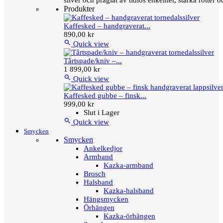
silver och präglat av tidlös enkelhet, starka rötter
Produkter
Kaffesked – handgraverat...
890,00 kr

Quick view
Tårtspade/kniv –...
1 899,00 kr

Quick view
Kaffesked gubbe – finsk...
999,00 kr
Slut i Lager

Quick view
Smycken
Smycken
Ankelkedjor
Armband
Kazka-armband
Brosch
Halsband
Kazka-halsband
Hängsmycken
Örhängen
Kazka-örhängen