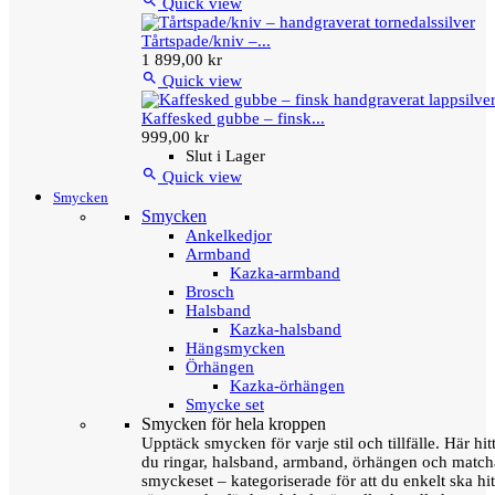

Quick view
Tårtspade/kniv –...
1 899,00 kr

Quick view
Kaffesked gubbe – finsk...
999,00 kr
Slut i Lager

Quick view
Smycken
Smycken
Ankelkedjor
Armband
Kazka-armband
Brosch
Halsband
Kazka-halsband
Hängsmycken
Örhängen
Kazka-örhängen
Smycke set
Smycken för hela kroppen
Upptäck smycken för varje stil och tillfälle. Här hit
du ringar, halsband, armband, örhängen och matc
smyckeset – kategoriserade för att du enkelt ska hit