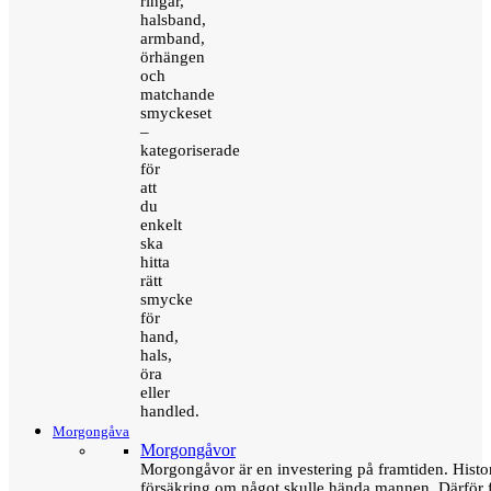
ringar,
halsband,
armband,
örhängen
och
matchande
smyckeset
–
kategoriserade
för
att
du
enkelt
ska
hitta
rätt
smycke
för
hand,
hals,
öra
eller
handled.
Morgongåva
Morgongåvor
Morgongåvor är en investering på framtiden. Hist
försäkring om något skulle hända mannen. Därför 