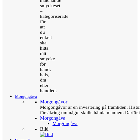
matchande
smyckeset
–
kategoriserade
för
att
du
enkelt
ska
hitta
rätt
smycke
för
hand,
hals,
öra
eller
handled.
Morgongåva
Morgongåvor
Morgongåvor är en investering på framtiden. Hist
försäkring om något skulle hända mannen. Därför 
Morgongåva
Morgongåva
Bild