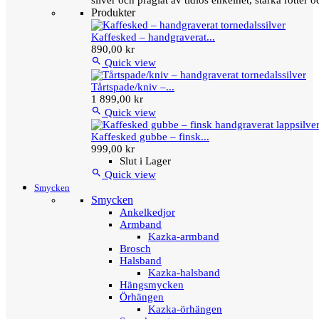
silver och präglat av tidlös enkelhet, starka rötter
Produkter
Kaffesked – handgraverat...
890,00 kr

Quick view
Tårtspade/kniv –...
1 899,00 kr

Quick view
Kaffesked gubbe – finsk...
999,00 kr
Slut i Lager

Quick view
Smycken
Smycken
Ankelkedjor
Armband
Kazka-armband
Brosch
Halsband
Kazka-halsband
Hängsmycken
Örhängen
Kazka-örhängen