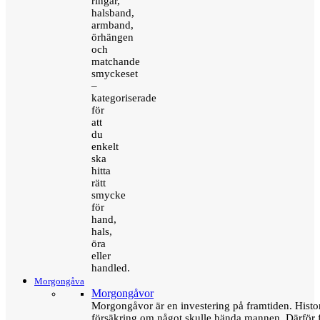
ringar,
halsband,
armband,
örhängen
och
matchande
smyckeset
–
kategoriserade
för
att
du
enkelt
ska
hitta
rätt
smycke
för
hand,
hals,
öra
eller
handled.
Morgongåva
Morgongåvor
Morgongåvor är en investering på framtiden. Hist
försäkring om något skulle hända mannen. Därför 