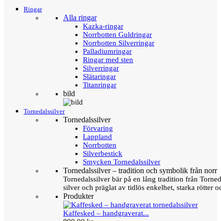
Ringar
Alla ringar
Kazka-ringar
Norrbotten Guldringar
Norrbotten Silverringar
Palladiumringar
Ringar med sten
Silverringar
Slätaringar
Titanringar
bild
Tornedalssilver
Tornedalssilver
Förvaring
Lappland
Norrbotten
Silverbestick
Smycken Tornedalssilver
Tornedalssilver – tradition och symbolik från norr
Tornedalssilver bär på en lång tradition från Torn
silver och präglat av tidlös enkelhet, starka rötter
Produkter
Kaffesked – handgraverat...