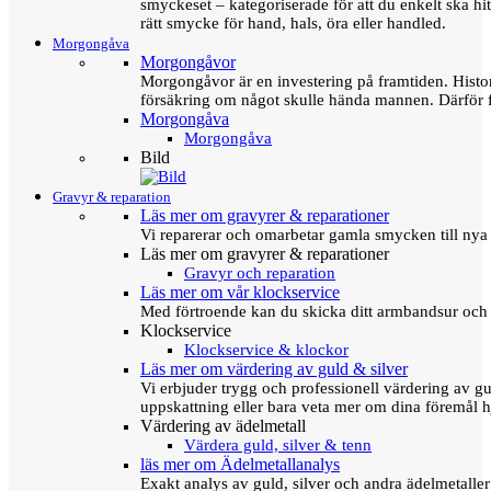
smyckeset – kategoriserade för att du enkelt ska hit
rätt smycke för hand, hals, öra eller handled.
Morgongåva
Morgongåvor
Morgongåvor är en investering på framtiden. Hist
försäkring om något skulle hända mannen. Därför 
Morgongåva
Morgongåva
Bild
Gravyr & reparation
Läs mer om gravyrer & reparationer
Vi reparerar och omarbetar gamla smycken till nya 
Läs mer om gravyrer & reparationer
Gravyr och reparation
Läs mer om vår klockservice
Med förtroende kan du skicka ditt armbandsur och g
Klockservice
Klockservice & klockor
Läs mer om värdering av guld & silver
Vi erbjuder trygg och professionell värdering av gul
uppskattning eller bara veta mer om dina föremål h
Värdering av ädelmetall
Värdera guld, silver & tenn
läs mer om Ädelmetallanalys
Exakt analys av guld, silver och andra ädelmetall