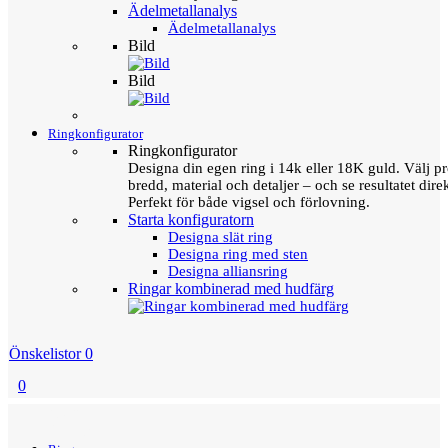
Ädelmetallanalys
Ädelmetallanalys
Bild
Bild
Ringkonfigurator
Ringkonfigurator
Designa din egen ring i 14k eller 18K guld. Välj pro
bredd, material och detaljer – och se resultatet direk
Perfekt för både vigsel och förlovning.
Starta konfiguratorn
Designa slät ring
Designa ring med sten
Designa alliansring
Ringar kombinerad med hudfärg
Önskelistor
0
0
Menu
Tillbaka