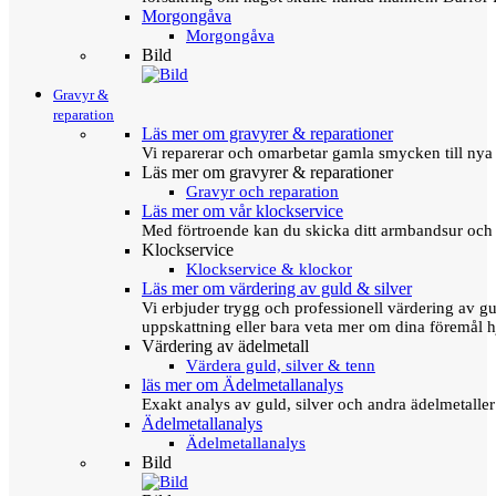
Morgongåva
Morgongåva
Bild
Gravyr &
reparation
Läs mer om gravyrer & reparationer
Vi reparerar och omarbetar gamla smycken till nya 
Läs mer om gravyrer & reparationer
Gravyr och reparation
Läs mer om vår klockservice
Med förtroende kan du skicka ditt armbandsur och g
Klockservice
Klockservice & klockor
Läs mer om värdering av guld & silver
Vi erbjuder trygg och professionell värdering av gul
uppskattning eller bara veta mer om dina föremål h
Värdering av ädelmetall
Värdera guld, silver & tenn
läs mer om Ädelmetallanalys
Exakt analys av guld, silver och andra ädelmetall
Ädelmetallanalys
Ädelmetallanalys
Bild