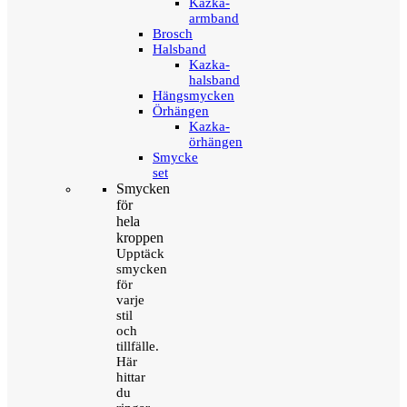
Kazka-
armband
Brosch
Halsband
Kazka-
halsband
Hängsmycken
Örhängen
Kazka-
örhängen
Smycke
set
Smycken
för
hela
kroppen
Upptäck
smycken
för
varje
stil
och
tillfälle.
Här
hittar
du