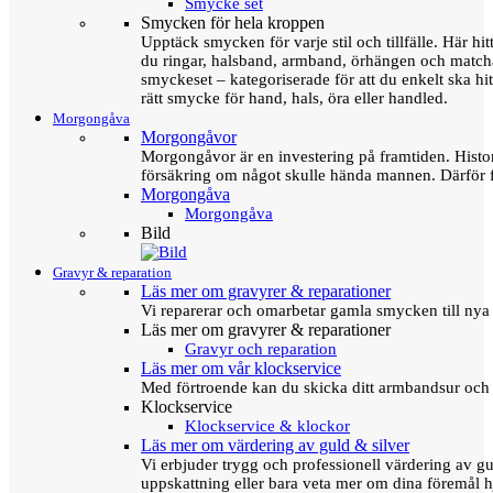
Smycke set
Smycken för hela kroppen
Upptäck smycken för varje stil och tillfälle. Här hit
du ringar, halsband, armband, örhängen och matc
smyckeset – kategoriserade för att du enkelt ska hit
rätt smycke för hand, hals, öra eller handled.
Morgongåva
Morgongåvor
Morgongåvor är en investering på framtiden. Hist
försäkring om något skulle hända mannen. Därför 
Morgongåva
Morgongåva
Bild
Gravyr & reparation
Läs mer om gravyrer & reparationer
Vi reparerar och omarbetar gamla smycken till nya 
Läs mer om gravyrer & reparationer
Gravyr och reparation
Läs mer om vår klockservice
Med förtroende kan du skicka ditt armbandsur och g
Klockservice
Klockservice & klockor
Läs mer om värdering av guld & silver
Vi erbjuder trygg och professionell värdering av gul
uppskattning eller bara veta mer om dina föremål h