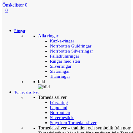
Önskelistor
0
0
Menu
Tillbaka
Ringar
Alla ringar
Kazka-ringar
Norrbotten Guldringar
Norrbotten Silverringar
Palladiumringar
Ringar med sten
Silverringar
Slätaringar
Titanringar
bild
Tornedalssilver
Tornedalssilver
Förvaring
Lappland
Norrbotten
Silverbestick
Smycken Tornedalssilver
Tornedalssilver – tradition och symbolik från norr