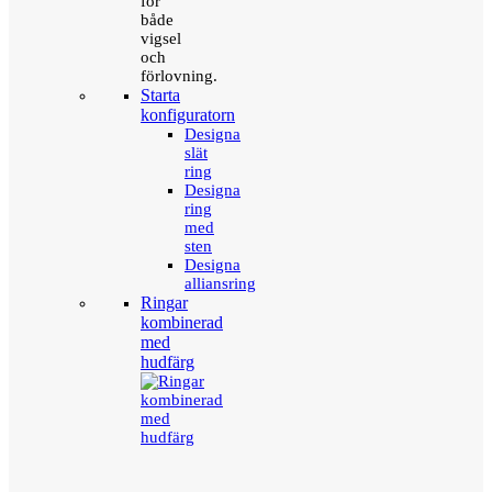
för
både
vigsel
och
förlovning.
Starta
konfiguratorn
Designa
slät
ring
Designa
ring
med
sten
Designa
alliansring
Ringar
kombinerad
med
hudfärg