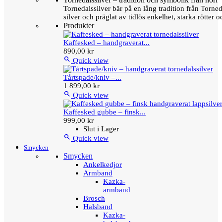
Tornedalssilver bär på en lång tradition från Torn
silver och präglat av tidlös enkelhet, starka rötter
Produkter
Kaffesked – handgraverat...
890,00 kr

Quick view
Tårtspade/kniv –...
1 899,00 kr

Quick view
Kaffesked gubbe – finsk...
999,00 kr
Slut i Lager

Quick view
Smycken
Smycken
Ankelkedjor
Armband
Kazka-
armband
Brosch
Halsband
Kazka-