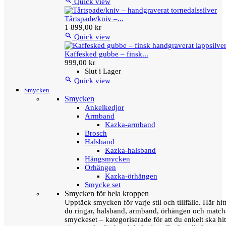

Quick view
Tårtspade/kniv –...
1 899,00 kr

Quick view
Kaffesked gubbe – finsk...
999,00 kr
Slut i Lager

Quick view
Smycken
Smycken
Ankelkedjor
Armband
Kazka-armband
Brosch
Halsband
Kazka-halsband
Hängsmycken
Örhängen
Kazka-örhängen
Smycke set
Smycken för hela kroppen
Upptäck smycken för varje stil och tillfälle. Här hit
du ringar, halsband, armband, örhängen och matc
smyckeset – kategoriserade för att du enkelt ska hit