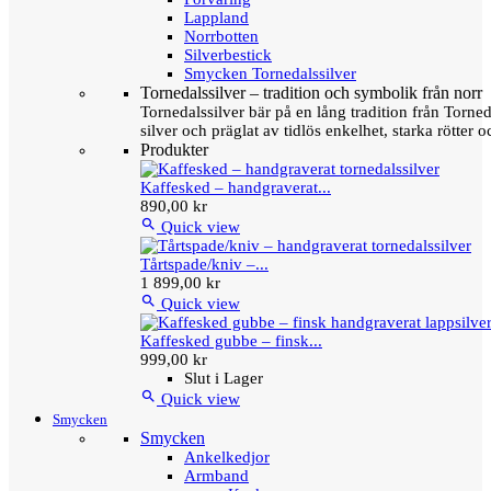
Lappland
Norrbotten
Silverbestick
Smycken Tornedalssilver
Tornedalssilver – tradition och symbolik från norr
Tornedalssilver bär på en lång tradition från Torn
silver och präglat av tidlös enkelhet, starka rötter
Produkter
Kaffesked – handgraverat...
890,00 kr

Quick view
Tårtspade/kniv –...
1 899,00 kr

Quick view
Kaffesked gubbe – finsk...
999,00 kr
Slut i Lager

Quick view
Smycken
Smycken
Ankelkedjor
Armband