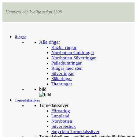
Hantverk och kvalité sedan 1908
Menu
Tillbaka
Ringar
Alla ringar
Kazka-ringar
Norrbotten Guldringar
Norrbotten Silverringar
Palladiumringar
Ringar med sten
Silverringar
Slätaringar
Titanringar
bild
Tornedalssilver
Tornedalssilver
Förvaring
Lappland
Norrbotten
Silverbestick
Smycken Tornedalssilver
Tornedalssilver – tradition och symbolik från norr