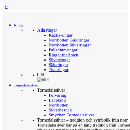
0
Menu
Tillbaka
Ringar
Alla ringar
Kazka-ringar
Norrbotten Guldringar
Norrbotten Silverringar
Palladiumringar
Ringar med sten
Silverringar
Slätaringar
Titanringar
bild
Tornedalssilver
Tornedalssilver
Förvaring
Lappland
Norrbotten
Silverbestick
Smycken Tornedalssilver
Tornedalssilver – tradition och symbolik från norr
Tornedalssilver bär på en lång tradition från Torn