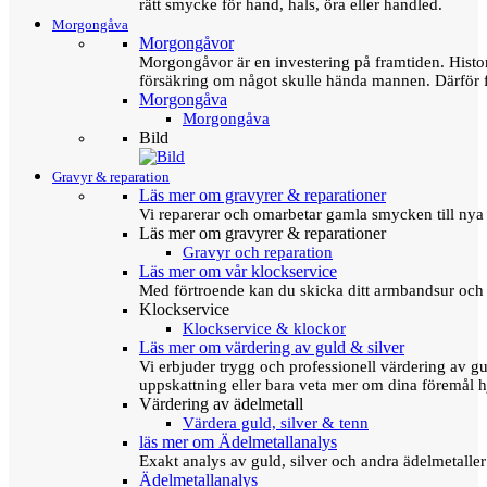
rätt smycke för hand, hals, öra eller handled.
Morgongåva
Morgongåvor
Morgongåvor är en investering på framtiden. Hist
försäkring om något skulle hända mannen. Därför 
Morgongåva
Morgongåva
Bild
Gravyr & reparation
Läs mer om gravyrer & reparationer
Vi reparerar och omarbetar gamla smycken till nya 
Läs mer om gravyrer & reparationer
Gravyr och reparation
Läs mer om vår klockservice
Med förtroende kan du skicka ditt armbandsur och g
Klockservice
Klockservice & klockor
Läs mer om värdering av guld & silver
Vi erbjuder trygg och professionell värdering av gul
uppskattning eller bara veta mer om dina föremål h
Värdering av ädelmetall
Värdera guld, silver & tenn
läs mer om Ädelmetallanalys
Exakt analys av guld, silver och andra ädelmetall
Ädelmetallanalys