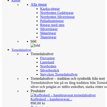
Ringar
Alla ringar
Kazka-ringar
Norrbotten Guldringar
Norrbotten Silverringar
Palladiumringar
Ringar med sten
Silverringar
Slätaringar
Titanringar
bild
Tornedalssilver
Tornedalssilver
Förvaring
Lappland
Norrbotten
Silverbestick
Smycken Tornedalssilver
Tornedalssilver – tradition och symbolik från norr
Tornedalssilver bär på en lång tradition från Torn
silver och präglat av tidlös enkelhet, starka rötter
Produkter
Kaffesked – handgraverat...
890,00 kr