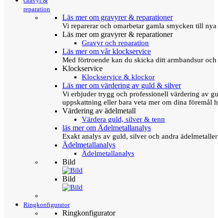
Gravyr &
reparation
Läs mer om gravyrer & reparationer
Vi reparerar och omarbetar gamla smycken till nya 
Läs mer om gravyrer & reparationer
Gravyr och reparation
Läs mer om vår klockservice
Med förtroende kan du skicka ditt armbandsur och g
Klockservice
Klockservice & klockor
Läs mer om värdering av guld & silver
Vi erbjuder trygg och professionell värdering av gul
uppskattning eller bara veta mer om dina föremål h
Värdering av ädelmetall
Värdera guld, silver & tenn
läs mer om Ädelmetallanalys
Exakt analys av guld, silver och andra ädelmetall
Ädelmetallanalys
Ädelmetallanalys
Bild
Bild
Ringkonfigurator
Ringkonfigurator