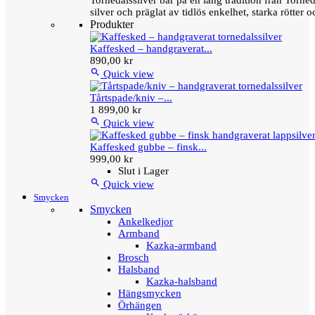
Tornedalssilver bär på en lång tradition från Torn
silver och präglat av tidlös enkelhet, starka rötter
Produkter
Kaffesked – handgraverat...
890,00 kr

Quick view
Tårtspade/kniv –...
1 899,00 kr

Quick view
Kaffesked gubbe – finsk...
999,00 kr
Slut i Lager

Quick view
Smycken
Smycken
Ankelkedjor
Armband
Kazka-armband
Brosch
Halsband
Kazka-halsband
Hängsmycken
Örhängen