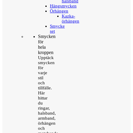
halsband
Hängsmycken
Örhängen
Kazka-
örhängen
Smycke
set
Smycken
för
hela
kroppen
Upptäck
smycken
för
varje
stil
och
tillfälle.
Här
hittar
du
ringar,
halsband,
armband,
örhängen
och