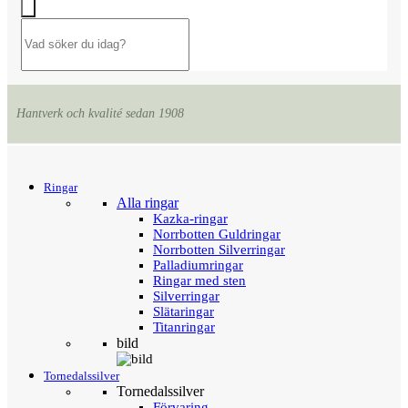
Hantverk och kvalité sedan 1908
Menu
Tillbaka
Ringar
Alla ringar
Kazka-ringar
Norrbotten Guldringar
Norrbotten Silverringar
Palladiumringar
Ringar med sten
Silverringar
Slätaringar
Titanringar
bild
Tornedalssilver
Tornedalssilver
Förvaring