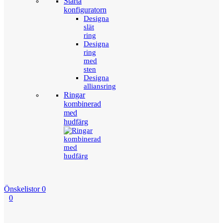
Starta
konfiguratorn
Designa
slät
ring
Designa
ring
med
sten
Designa
alliansring
Ringar
kombinerad
med
hudfärg
Önskelistor
0
0
Menu
Tillbaka