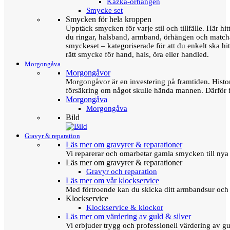
Kazka-örhängen
Smycke set
Smycken för hela kroppen
Upptäck smycken för varje stil och tillfälle. Här hit
du ringar, halsband, armband, örhängen och matc
smyckeset – kategoriserade för att du enkelt ska hit
rätt smycke för hand, hals, öra eller handled.
Morgongåva
Morgongåvor
Morgongåvor är en investering på framtiden. Hist
försäkring om något skulle hända mannen. Därför 
Morgongåva
Morgongåva
Bild
Gravyr & reparation
Läs mer om gravyrer & reparationer
Vi reparerar och omarbetar gamla smycken till nya 
Läs mer om gravyrer & reparationer
Gravyr och reparation
Läs mer om vår klockservice
Med förtroende kan du skicka ditt armbandsur och g
Klockservice
Klockservice & klockor
Läs mer om värdering av guld & silver
Vi erbjuder trygg och professionell värdering av gul