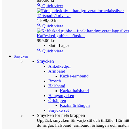
890,00 kr

Quick view
Tårtspade/kniv –...
1 899,00 kr

Quick view
Kaffesked gubbe – finsk...
999,00 kr
Slut i Lager

Quick view
Smycken
Smycken
Ankelkedjor
Armband
Kazka-armband
Brosch
Halsband
Kazka-halsband
Hängsmycken
Örhängen
Kazka-örhängen
Smycke set
Smycken för hela kroppen
Upptäck smycken för varje stil och tillfälle. Här hit
du ringar, halsband, armband, örhängen och matc