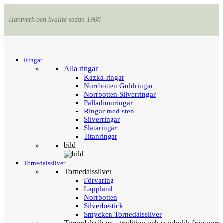
Hantverk och kvalité sedan 1908
Menu
Tillbaka
Ringar
Alla ringar
Kazka-ringar
Norrbotten Guldringar
Norrbotten Silverringar
Palladiumringar
Ringar med sten
Silverringar
Slätaringar
Titanringar
bild
Tornedalssilver
Tornedalssilver
Förvaring
Lappland
Norrbotten
Silverbestick
Smycken Tornedalssilver
Tornedalssilver – tradition och symbolik från norr