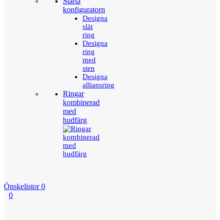
Starta
konfiguratorn
Designa
slät
ring
Designa
ring
med
sten
Designa
alliansring
Ringar
kombinerad
med
hudfärg
Önskelistor
0
0
Menu
Tillbaka