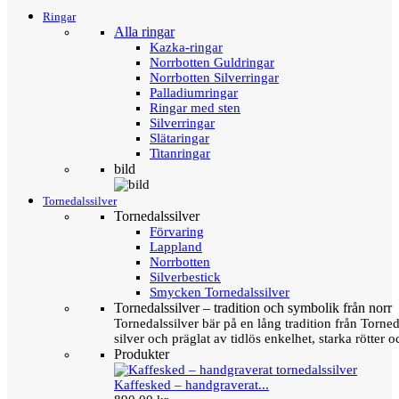
Ringar
Alla ringar
Kazka-ringar
Norrbotten Guldringar
Norrbotten Silverringar
Palladiumringar
Ringar med sten
Silverringar
Slätaringar
Titanringar
bild
Tornedalssilver
Tornedalssilver
Förvaring
Lappland
Norrbotten
Silverbestick
Smycken Tornedalssilver
Tornedalssilver – tradition och symbolik från norr
Tornedalssilver bär på en lång tradition från Torn
silver och präglat av tidlös enkelhet, starka rötter
Produkter
Kaffesked – handgraverat...