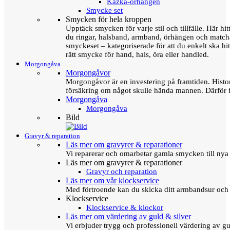
Kazka-örhängen
Smycke set
Smycken för hela kroppen
Upptäck smycken för varje stil och tillfälle. Här hit
du ringar, halsband, armband, örhängen och matc
smyckeset – kategoriserade för att du enkelt ska hit
rätt smycke för hand, hals, öra eller handled.
Morgongåva
Morgongåvor
Morgongåvor är en investering på framtiden. Hist
försäkring om något skulle hända mannen. Därför 
Morgongåva
Morgongåva
Bild
Gravyr & reparation
Läs mer om gravyrer & reparationer
Vi reparerar och omarbetar gamla smycken till nya 
Läs mer om gravyrer & reparationer
Gravyr och reparation
Läs mer om vår klockservice
Med förtroende kan du skicka ditt armbandsur och g
Klockservice
Klockservice & klockor
Läs mer om värdering av guld & silver
Vi erbjuder trygg och professionell värdering av gul