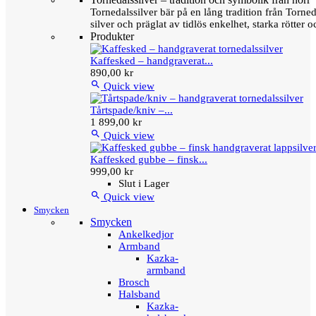
Tornedalssilver bär på en lång tradition från Torn
silver och präglat av tidlös enkelhet, starka rötter
Produkter
Kaffesked – handgraverat...
890,00 kr

Quick view
Tårtspade/kniv –...
1 899,00 kr

Quick view
Kaffesked gubbe – finsk...
999,00 kr
Slut i Lager

Quick view
Smycken
Smycken
Ankelkedjor
Armband
Kazka-
armband
Brosch
Halsband
Kazka-