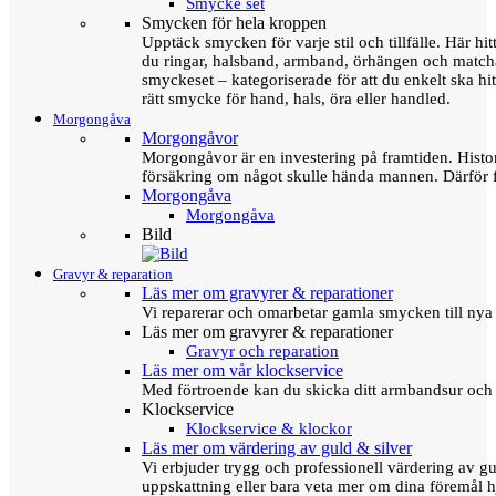
Smycke set
Smycken för hela kroppen
Upptäck smycken för varje stil och tillfälle. Här hit
du ringar, halsband, armband, örhängen och matc
smyckeset – kategoriserade för att du enkelt ska hit
rätt smycke för hand, hals, öra eller handled.
Morgongåva
Morgongåvor
Morgongåvor är en investering på framtiden. Hist
försäkring om något skulle hända mannen. Därför 
Morgongåva
Morgongåva
Bild
Gravyr & reparation
Läs mer om gravyrer & reparationer
Vi reparerar och omarbetar gamla smycken till nya 
Läs mer om gravyrer & reparationer
Gravyr och reparation
Läs mer om vår klockservice
Med förtroende kan du skicka ditt armbandsur och g
Klockservice
Klockservice & klockor
Läs mer om värdering av guld & silver
Vi erbjuder trygg och professionell värdering av gul
uppskattning eller bara veta mer om dina föremål h