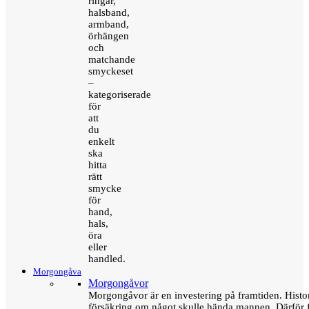
ringar,
halsband,
armband,
örhängen
och
matchande
smyckeset
–
kategoriserade
för
att
du
enkelt
ska
hitta
rätt
smycke
för
hand,
hals,
öra
eller
handled.
Morgongåva
Morgongåvor
Morgongåvor är en investering på framtiden. Hist
försäkring om något skulle hända mannen. Därför 