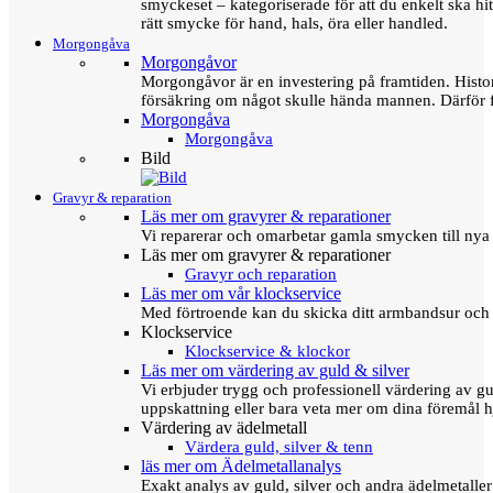
smyckeset – kategoriserade för att du enkelt ska hit
rätt smycke för hand, hals, öra eller handled.
Morgongåva
Morgongåvor
Morgongåvor är en investering på framtiden. Hist
försäkring om något skulle hända mannen. Därför 
Morgongåva
Morgongåva
Bild
Gravyr & reparation
Läs mer om gravyrer & reparationer
Vi reparerar och omarbetar gamla smycken till nya 
Läs mer om gravyrer & reparationer
Gravyr och reparation
Läs mer om vår klockservice
Med förtroende kan du skicka ditt armbandsur och g
Klockservice
Klockservice & klockor
Läs mer om värdering av guld & silver
Vi erbjuder trygg och professionell värdering av gul
uppskattning eller bara veta mer om dina föremål h
Värdering av ädelmetall
Värdera guld, silver & tenn
läs mer om Ädelmetallanalys
Exakt analys av guld, silver och andra ädelmetall