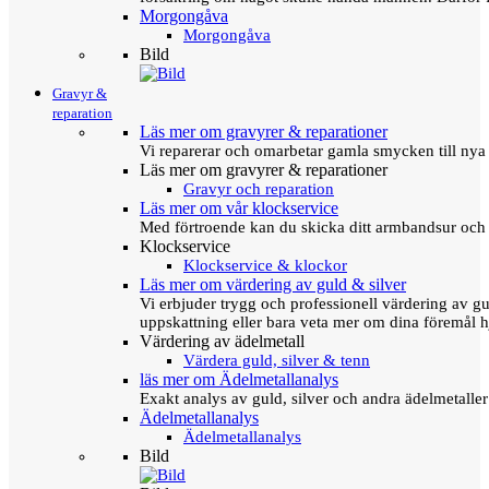
Morgongåva
Morgongåva
Bild
Gravyr &
reparation
Läs mer om gravyrer & reparationer
Vi reparerar och omarbetar gamla smycken till nya 
Läs mer om gravyrer & reparationer
Gravyr och reparation
Läs mer om vår klockservice
Med förtroende kan du skicka ditt armbandsur och g
Klockservice
Klockservice & klockor
Läs mer om värdering av guld & silver
Vi erbjuder trygg och professionell värdering av gul
uppskattning eller bara veta mer om dina föremål h
Värdering av ädelmetall
Värdera guld, silver & tenn
läs mer om Ädelmetallanalys
Exakt analys av guld, silver och andra ädelmetall
Ädelmetallanalys
Ädelmetallanalys
Bild