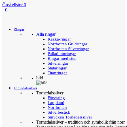
Önskelistor
0
0
Menu
Tillbaka
Ringar
Alla ringar
Kazka-ringar
Norrbotten Guldringar
Norrbotten Silverringar
Palladiumringar
Ringar med sten
Silverringar
Slätaringar
Titanringar
bild
Tornedalssilver
Tornedalssilver
Förvaring
Lappland
Norrbotten
Silverbestick
Smycken Tornedalssilver
Tornedalssilver – tradition och symbolik från norr