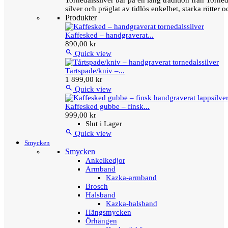
Tornedalssilver bär på en lång tradition från Torn
silver och präglat av tidlös enkelhet, starka rötter
Produkter
Kaffesked – handgraverat...
890,00 kr

Quick view
Tårtspade/kniv –...
1 899,00 kr

Quick view
Kaffesked gubbe – finsk...
999,00 kr
Slut i Lager

Quick view
Smycken
Smycken
Ankelkedjor
Armband
Kazka-armband
Brosch
Halsband
Kazka-halsband
Hängsmycken
Örhängen