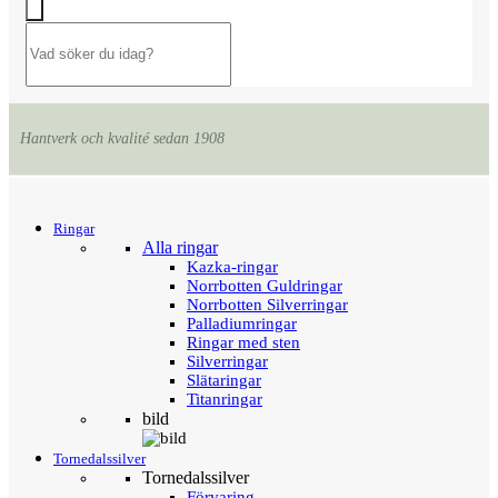
Hantverk och kvalité sedan 1908
Menu
Tillbaka
Ringar
Alla ringar
Kazka-ringar
Norrbotten Guldringar
Norrbotten Silverringar
Palladiumringar
Ringar med sten
Silverringar
Slätaringar
Titanringar
bild
Tornedalssilver
Tornedalssilver
Förvaring