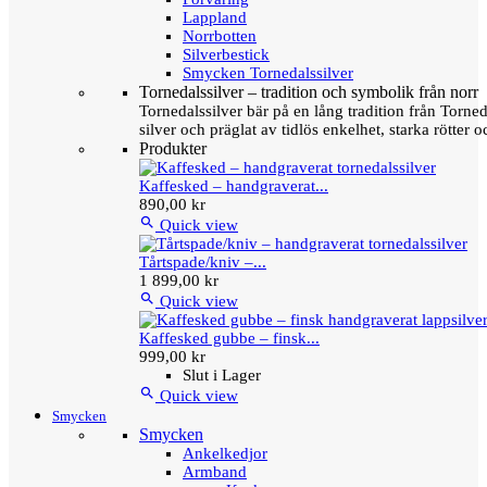
Lappland
Norrbotten
Silverbestick
Smycken Tornedalssilver
Tornedalssilver – tradition och symbolik från norr
Tornedalssilver bär på en lång tradition från Torn
silver och präglat av tidlös enkelhet, starka rötter
Produkter
Kaffesked – handgraverat...
890,00 kr

Quick view
Tårtspade/kniv –...
1 899,00 kr

Quick view
Kaffesked gubbe – finsk...
999,00 kr
Slut i Lager

Quick view
Smycken
Smycken
Ankelkedjor
Armband