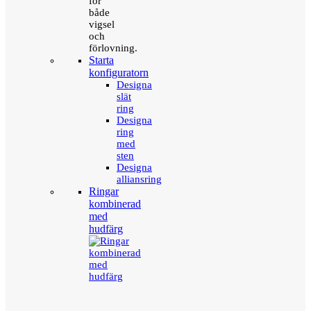
för
både
vigsel
och
förlovning.
Starta
konfiguratorn
Designa
slät
ring
Designa
ring
med
sten
Designa
alliansring
Ringar
kombinerad
med
hudfärg