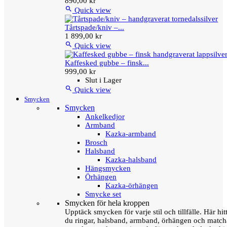
890,00 kr

Quick view
Tårtspade/kniv –...
1 899,00 kr

Quick view
Kaffesked gubbe – finsk...
999,00 kr
Slut i Lager

Quick view
Smycken
Smycken
Ankelkedjor
Armband
Kazka-armband
Brosch
Halsband
Kazka-halsband
Hängsmycken
Örhängen
Kazka-örhängen
Smycke set
Smycken för hela kroppen
Upptäck smycken för varje stil och tillfälle. Här hit
du ringar, halsband, armband, örhängen och matc