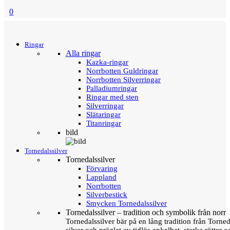
0
Menu
Tillbaka
Ringar
Alla ringar
Kazka-ringar
Norrbotten Guldringar
Norrbotten Silverringar
Palladiumringar
Ringar med sten
Silverringar
Slätaringar
Titanringar
bild
Tornedalssilver
Tornedalssilver
Förvaring
Lappland
Norrbotten
Silverbestick
Smycken Tornedalssilver
Tornedalssilver – tradition och symbolik från norr
Tornedalssilver bär på en lång tradition från Torn