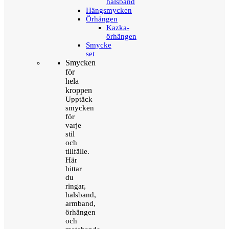
halsband
Hängsmycken
Örhängen
Kazka-
örhängen
Smycke
set
Smycken
för
hela
kroppen
Upptäck
smycken
för
varje
stil
och
tillfälle.
Här
hittar
du
ringar,
halsband,
armband,
örhängen
och