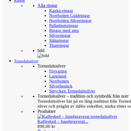
Ringar
Alla ringar
Kazka-ringar
Norrbotten Guldringar
Norrbotten Silverringar
Palladiumringar
Ringar med sten
Silverringar
Slätaringar
Titanringar
bild
Tornedalssilver
Tornedalssilver
Förvaring
Lappland
Norrbotten
Silverbestick
Smycken Tornedalssilver
Tornedalssilver – tradition och symbolik från norr
Tornedalssilver bär på en lång tradition från Torn
silver och präglat av tidlös enkelhet, starka rötter
Produkter
Kaffesked – handgraverat...
890,00 kr