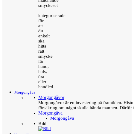
matchande
smyckeset
–
kategoriserade
för
att
du
enkelt
ska
hitta
rätt
smycke
för
hand,
hals,
öra
eller
handled.
Morgongåva
Morgongåvor
Morgongåvor är en investering på framtiden. Hist
försäkring om något skulle hända mannen. Därför 
Morgongåva
Morgongåva
Bild