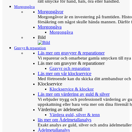
rätt smycke för hand, hals, öra eller handled.
Morgongåva
Morgongåvor
Morgongåvor är en investering på framtiden. Hist
försäkring om något skulle hända mannen. Därför 
Morgongåva
Morgongåva
Bild
Gravyr & reparation
Läs mer om gravyrer & reparationer
Vi reparerar och omarbetar gamla smycken till nya 
Läs mer om gravyrer & reparationer
Gravyr och reparation
Läs mer om vår klockservice
Med förtroende kan du skicka ditt armbandsur och g
Klockservice
Klockservice & klockor
Läs mer om värdering av guld & silver
Vi erbjuder trygg och professionell värdering av gul
uppskattning eller bara veta mer om dina föremål h
Värdering av ädelmetall
Värdera guld, silver & tenn
läs mer om Ädelmetallanalys
Exakt analys av guld, silver och andra ädelmetall
Ädelmetallanalys