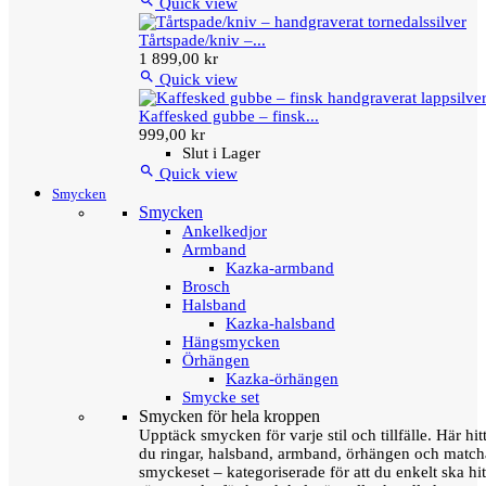

Quick view
Tårtspade/kniv –...
1 899,00 kr

Quick view
Kaffesked gubbe – finsk...
999,00 kr
Slut i Lager

Quick view
Smycken
Smycken
Ankelkedjor
Armband
Kazka-armband
Brosch
Halsband
Kazka-halsband
Hängsmycken
Örhängen
Kazka-örhängen
Smycke set
Smycken för hela kroppen
Upptäck smycken för varje stil och tillfälle. Här hit
du ringar, halsband, armband, örhängen och matc
smyckeset – kategoriserade för att du enkelt ska hit