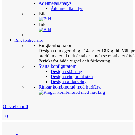
Ädelmetallanalys
Ädelmetallanalys
Bild
Bild
Ringkonfigurator
Ringkonfigurator
Designa din egen ring i 14k eller 18K guld. Välj pro
bredd, material och detaljer – och se resultatet direk
Perfekt för både vigsel och förlovning.
Starta konfiguratorn
Designa slät ring
Designa ring med sten
Designa alliansring
Ringar kombinerad med hudfärg
Önskelistor
0
0
Menu
Tillbaka