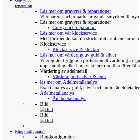
Gravyr &
reparation
Läs mer om gravyrer & reparationer
Vi reparerar och omarbetar gamla smycken till nya 
Läs mer om gravyrer & reparationer
Gravyr och reparation
Läs mer om vår klockservice
Med förtroende kan du skicka ditt armbandsur och g
Klockservice
Klockservice & klockor
Läs mer om värdering av guld & silver
Vi erbjuder trygg och professionell värdering av gul
uppskattning eller bara veta mer om dina föremål h
Värdering av ädelmetall
Värdera guld, silver & tenn
läs mer om Ädelmetallanalys
Exakt analys av guld, silver och andra ädelmetall
Ädelmetallanalys
Ädelmetallanalys
Bild
Bild
Ringkonfigurator
Ringkonfigurator