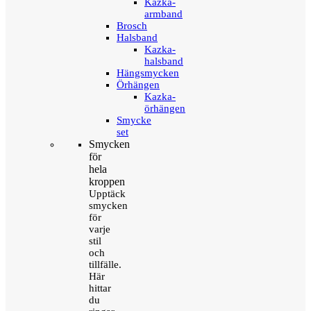
Kazka-
armband
Brosch
Halsband
Kazka-
halsband
Hängsmycken
Örhängen
Kazka-
örhängen
Smycke
set
Smycken
för
hela
kroppen
Upptäck
smycken
för
varje
stil
och
tillfälle.
Här
hittar
du