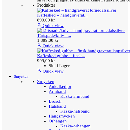
silver och präglat av tidlös enkelhet, starka rötter
Produkter
Kaffesked – handgraverat...
890,00 kr

Quick view
Tårtspade/kniv –...
1 899,00 kr

Quick view
Kaffesked gubbe – finsk...
999,00 kr
Slut i Lager

Quick view
Smycken
Smycken
Ankelkedjor
Armband
Kazka-armband
Brosch
Halsband
Kazka-halsband
Hängsmycken
Örhängen
Kazka-örhängen