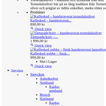
Tornedalssilver bär på en lång tradition från Torn
silver och präglat av tidlös enkelhet, starka rötter
Produkter
Kaffesked – handgraverat...
890,00 kr

Quick view
Tårtspade/kniv –...
1 899,00 kr

Quick view
Kaffesked gubbe – finsk...
999,00 kr
Slut i Lager

Quick view
Smycken
Smycken
Ankelkedjor
Armband
Kazka-
armband
Brosch
Halsband
Kazka-