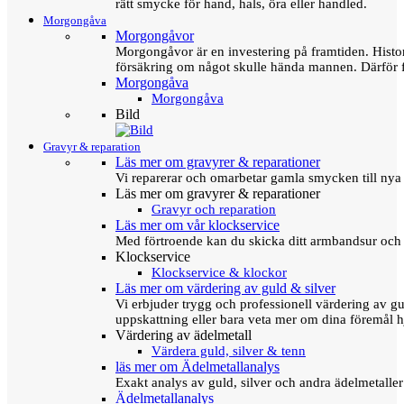
rätt smycke för hand, hals, öra eller handled.
Morgongåva
Morgongåvor
Morgongåvor är en investering på framtiden. Hist
försäkring om något skulle hända mannen. Därför 
Morgongåva
Morgongåva
Bild
Gravyr & reparation
Läs mer om gravyrer & reparationer
Vi reparerar och omarbetar gamla smycken till nya 
Läs mer om gravyrer & reparationer
Gravyr och reparation
Läs mer om vår klockservice
Med förtroende kan du skicka ditt armbandsur och g
Klockservice
Klockservice & klockor
Läs mer om värdering av guld & silver
Vi erbjuder trygg och professionell värdering av gul
uppskattning eller bara veta mer om dina föremål h
Värdering av ädelmetall
Värdera guld, silver & tenn
läs mer om Ädelmetallanalys
Exakt analys av guld, silver och andra ädelmetall
Ädelmetallanalys