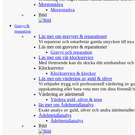
Morgongåva
Morgongåva
Bild
Gravyr &
reparation
Läs mer om gravyrer & reparationer
Vi reparerar och omarbetar gamla smycken till nya 
Läs mer om gravyrer & reparationer
Gravyr och reparation
Läs mer om vår klockservice
Med förtroende kan du skicka ditt armbandsur och g
Klockservice
Klockservice & klockor
Läs mer om värdering av guld & silver
Vi erbjuder trygg och professionell värdering av gul
uppskattning eller bara veta mer om dina föremål h
Värdering av ädelmetall
Värdera guld, silver & tenn
läs mer om Ädelmetallanalys
Exakt analys av guld, silver och andra ädelmetall
Ädelmetallanalys
Ädelmetallanalys
Bild