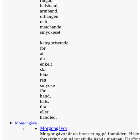
ringar,
halsband,
armband,
örhängen
och
matchande
smyckeset
–
kategoriserade
för
att
du
enkelt
ska
hitta
rätt
smycke
för
hand,
hals,
öra
eller
handled.
Morgongåva
Morgongåvor
Morgongåvor är en investering på framtiden. Hist
försäkring om något skulle hända mannen. Därför 