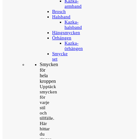
Kazka-
armband
Brosch
Halsband
Kazka-
halsband
Hängsmycken
Örhängen
Kazka-
örhängen
Smycke
set
Smycken
för
hela
kroppen
Upptäck
smycken
för
varje
stil
och
tillfälle.
Här
hittar
du