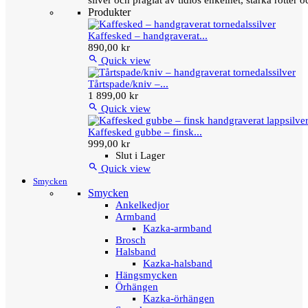
silver och präglat av tidlös enkelhet, starka rötter
Produkter
Kaffesked – handgraverat...
890,00 kr

Quick view
Tårtspade/kniv –...
1 899,00 kr

Quick view
Kaffesked gubbe – finsk...
999,00 kr
Slut i Lager

Quick view
Smycken
Smycken
Ankelkedjor
Armband
Kazka-armband
Brosch
Halsband
Kazka-halsband
Hängsmycken
Örhängen
Kazka-örhängen