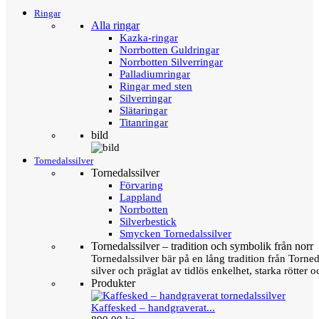
Ringar
Alla ringar
Kazka-ringar
Norrbotten Guldringar
Norrbotten Silverringar
Palladiumringar
Ringar med sten
Silverringar
Slätaringar
Titanringar
bild
Tornedalssilver
Tornedalssilver
Förvaring
Lappland
Norrbotten
Silverbestick
Smycken Tornedalssilver
Tornedalssilver – tradition och symbolik från norr
Tornedalssilver bär på en lång tradition från Torn
silver och präglat av tidlös enkelhet, starka rötter
Produkter
Kaffesked – handgraverat...