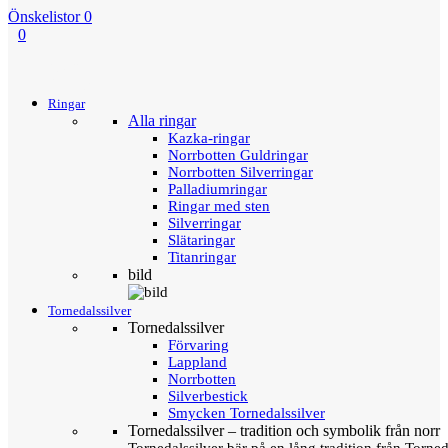
Önskelistor
0
0
Menu
Tillbaka
Ringar
Alla ringar
Kazka-ringar
Norrbotten Guldringar
Norrbotten Silverringar
Palladiumringar
Ringar med sten
Silverringar
Slätaringar
Titanringar
bild
Tornedalssilver
Tornedalssilver
Förvaring
Lappland
Norrbotten
Silverbestick
Smycken Tornedalssilver
Tornedalssilver – tradition och symbolik från norr