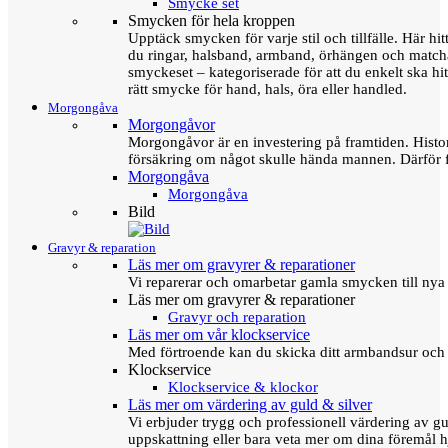
Smycke set
Smycken för hela kroppen
Upptäck smycken för varje stil och tillfälle. Här hit
du ringar, halsband, armband, örhängen och matc
smyckeset – kategoriserade för att du enkelt ska hit
rätt smycke för hand, hals, öra eller handled.
Morgongåva
Morgongåvor
Morgongåvor är en investering på framtiden. Hist
försäkring om något skulle hända mannen. Därför 
Morgongåva
Morgongåva
Bild
Gravyr & reparation
Läs mer om gravyrer & reparationer
Vi reparerar och omarbetar gamla smycken till nya 
Läs mer om gravyrer & reparationer
Gravyr och reparation
Läs mer om vår klockservice
Med förtroende kan du skicka ditt armbandsur och g
Klockservice
Klockservice & klockor
Läs mer om värdering av guld & silver
Vi erbjuder trygg och professionell värdering av gul
uppskattning eller bara veta mer om dina föremål h