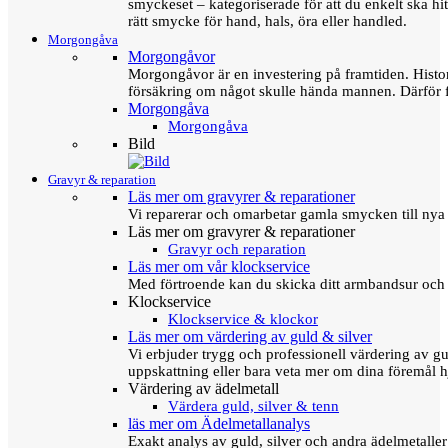
smyckeset – kategoriserade för att du enkelt ska hit
rätt smycke för hand, hals, öra eller handled.
Morgongåva
Morgongåvor
Morgongåvor är en investering på framtiden. Hist
försäkring om något skulle hända mannen. Därför 
Morgongåva
Morgongåva
Bild
Gravyr & reparation
Läs mer om gravyrer & reparationer
Vi reparerar och omarbetar gamla smycken till nya 
Läs mer om gravyrer & reparationer
Gravyr och reparation
Läs mer om vår klockservice
Med förtroende kan du skicka ditt armbandsur och g
Klockservice
Klockservice & klockor
Läs mer om värdering av guld & silver
Vi erbjuder trygg och professionell värdering av gul
uppskattning eller bara veta mer om dina föremål h
Värdering av ädelmetall
Värdera guld, silver & tenn
läs mer om Ädelmetallanalys
Exakt analys av guld, silver och andra ädelmetall