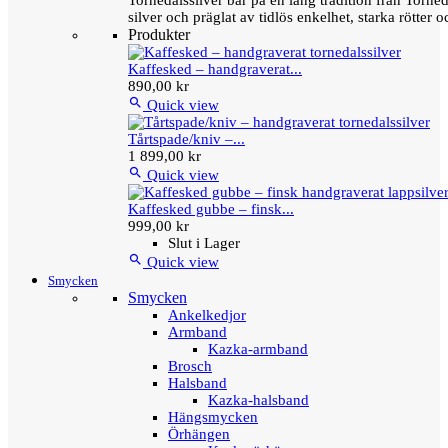
Tornedalssilver bär på en lång tradition från Torn
silver och präglat av tidlös enkelhet, starka rötter
Produkter
Kaffesked – handgraverat...
890,00 kr

Quick view
Tårtspade/kniv –...
1 899,00 kr

Quick view
Kaffesked gubbe – finsk...
999,00 kr
Slut i Lager

Quick view
Smycken
Smycken
Ankelkedjor
Armband
Kazka-armband
Brosch
Halsband
Kazka-halsband
Hängsmycken
Örhängen