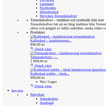
Lappland
Norrbotten
Silverbestick
Smycken Tornedalssilver
Tornedalssilver – tradition och symbolik från norr
Tornedalssilver bär på en lång tradition från Torn
silver och präglat av tidlös enkelhet, starka rötter
Produkter
Kaffesked – handgraverat...
890,00 kr

Quick view
Tårtspade/kniv –...
1 899,00 kr

Quick view
Kaffesked gubbe – finsk...
999,00 kr
Slut i Lager

Quick view
Smycken
Smycken
Ankelkedjor
Armband