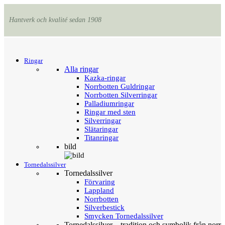
Hantverk och kvalité sedan 1908
Menu
Tillbaka
Ringar
Alla ringar
Kazka-ringar
Norrbotten Guldringar
Norrbotten Silverringar
Palladiumringar
Ringar med sten
Silverringar
Slätaringar
Titanringar
bild
Tornedalssilver
Tornedalssilver
Förvaring
Lappland
Norrbotten
Silverbestick
Smycken Tornedalssilver
Tornedalssilver – tradition och symbolik från norr