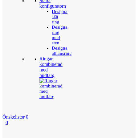
Starta
konfiguratorn
Designa
slät
ring
Designa
ring
med
sten
Designa
alliansring
Ringar
kombinerad
med
hudfärg
Önskelistor
0
0
Menu
Tillbaka