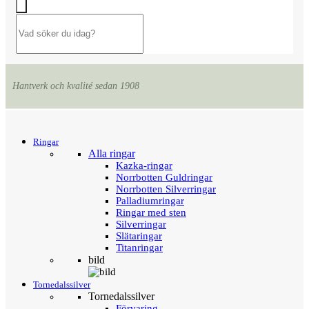
Hantverk och kvalité sedan 1908
Menu
Tillbaka
Ringar
Alla ringar
Kazka-ringar
Norrbotten Guldringar
Norrbotten Silverringar
Palladiumringar
Ringar med sten
Silverringar
Slätaringar
Titanringar
bild
Tornedalssilver
Tornedalssilver
Förvaring