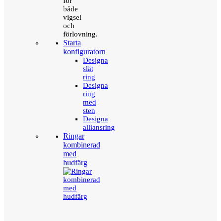
för
både
vigsel
och
förlovning.
Starta
konfiguratorn
Designa
slät
ring
Designa
ring
med
sten
Designa
alliansring
Ringar
kombinerad
med
hudfärg