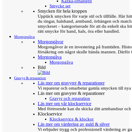
Kazka-örhängen
Smycke set
Smycken för hela kroppen
Upptäck smycken för varje stil och tillfälle. Här hit
du ringar, halsband, armband, örhängen och matc
smyckeset – kategoriserade för att du enkelt ska hit
rätt smycke för hand, hals, öra eller handled.
Morgongåva
Morgongåvor
Morgongåvor är en investering på framtiden. Hist
försäkring om något skulle hända mannen. Därför 
Morgongåva
Morgongåva
Bild
Gravyr & reparation
Läs mer om gravyrer & reparationer
Vi reparerar och omarbetar gamla smycken till nya 
Läs mer om gravyrer & reparationer
Gravyr och reparation
Läs mer om vår klockservice
Med förtroende kan du skicka ditt armbandsur och g
Klockservice
Klockservice & klockor
Läs mer om värdering av guld & silver
Vi erbjuder trygg och professionell värdering av gul