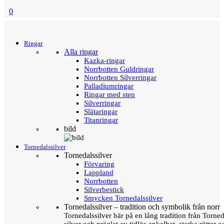
0
Menu
Tillbaka
Ringar
Alla ringar
Kazka-ringar
Norrbotten Guldringar
Norrbotten Silverringar
Palladiumringar
Ringar med sten
Silverringar
Slätaringar
Titanringar
bild
Tornedalssilver
Tornedalssilver
Förvaring
Lappland
Norrbotten
Silverbestick
Smycken Tornedalssilver
Tornedalssilver – tradition och symbolik från norr
Tornedalssilver bär på en lång tradition från Torn