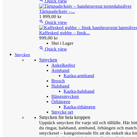

Quick view
Tårtspade/kniv –...
1 899,00 kr

Quick view
Kaffesked gubbe – finsk...
999,00 kr
Slut i Lager

Quick view
Smycken
Smycken
Ankelkedjor
Armband
Kazka-armband
Brosch
Halsband
Kazka-halsband
Hängsmycken
Örhängen
Kazka-örhängen
Smycke set
Smycken för hela kroppen
Upptäck smycken för varje stil och tillfälle. Här hit
du ringar, halsband, armband, örhängen och matc
smyckeset – kategoriserade för att du enkelt ska hit