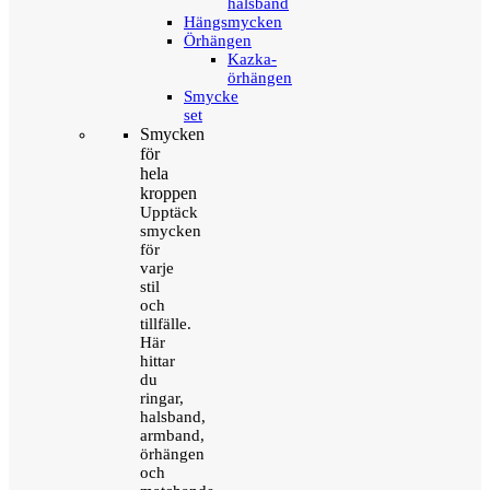
halsband
Hängsmycken
Örhängen
Kazka-
örhängen
Smycke
set
Smycken
för
hela
kroppen
Upptäck
smycken
för
varje
stil
och
tillfälle.
Här
hittar
du
ringar,
halsband,
armband,
örhängen
och