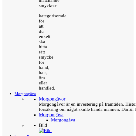
matchande
smyckeset
–
kategoriserade
för
att
du
enkelt
ska
hitta
rätt
smycke
för
hand,
hals,
öra
eller
handled.
Morgongåva
Morgongåvor
Morgongåvor är en investering på framtiden. Hist
försäkring om något skulle hända mannen. Därför 
Morgongåva
Morgongåva
Bild