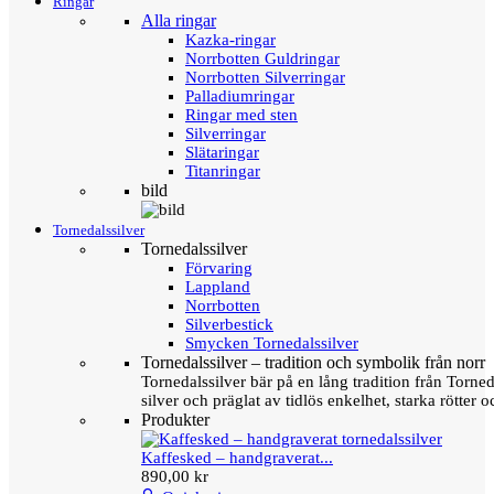
Ringar
Alla ringar
Kazka-ringar
Norrbotten Guldringar
Norrbotten Silverringar
Palladiumringar
Ringar med sten
Silverringar
Slätaringar
Titanringar
bild
Tornedalssilver
Tornedalssilver
Förvaring
Lappland
Norrbotten
Silverbestick
Smycken Tornedalssilver
Tornedalssilver – tradition och symbolik från norr
Tornedalssilver bär på en lång tradition från Torn
silver och präglat av tidlös enkelhet, starka rötter
Produkter
Kaffesked – handgraverat...
890,00 kr