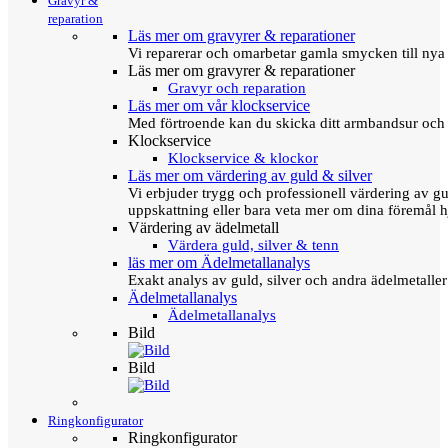
Gravyr &
reparation
Läs mer om gravyrer & reparationer
Vi reparerar och omarbetar gamla smycken till nya 
Läs mer om gravyrer & reparationer
Gravyr och reparation
Läs mer om vår klockservice
Med förtroende kan du skicka ditt armbandsur och g
Klockservice
Klockservice & klockor
Läs mer om värdering av guld & silver
Vi erbjuder trygg och professionell värdering av gul
uppskattning eller bara veta mer om dina föremål h
Värdering av ädelmetall
Värdera guld, silver & tenn
läs mer om Ädelmetallanalys
Exakt analys av guld, silver och andra ädelmetall
Ädelmetallanalys
Ädelmetallanalys
Bild
Bild
Ringkonfigurator
Ringkonfigurator