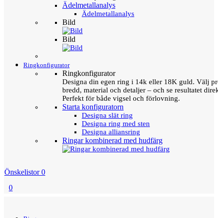
Ädelmetallanalys
Ädelmetallanalys
Bild
Bild
Ringkonfigurator
Ringkonfigurator
Designa din egen ring i 14k eller 18K guld. Välj pro
bredd, material och detaljer – och se resultatet direk
Perfekt för både vigsel och förlovning.
Starta konfiguratorn
Designa slät ring
Designa ring med sten
Designa alliansring
Ringar kombinerad med hudfärg
Önskelistor
0
0
Menu
Tillbaka