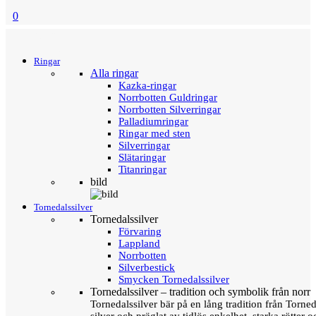
0
Menu
Tillbaka
Ringar
Alla ringar
Kazka-ringar
Norrbotten Guldringar
Norrbotten Silverringar
Palladiumringar
Ringar med sten
Silverringar
Slätaringar
Titanringar
bild
Tornedalssilver
Tornedalssilver
Förvaring
Lappland
Norrbotten
Silverbestick
Smycken Tornedalssilver
Tornedalssilver – tradition och symbolik från norr
Tornedalssilver bär på en lång tradition från Torn