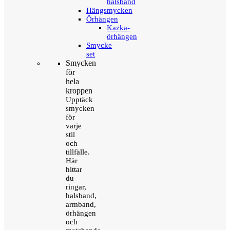
halsband
Hängsmycken
Örhängen
Kazka-
örhängen
Smycke
set
Smycken
för
hela
kroppen
Upptäck
smycken
för
varje
stil
och
tillfälle.
Här
hittar
du
ringar,
halsband,
armband,
örhängen
och