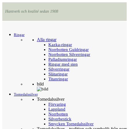
Hantverk och kvalité sedan 1908
Menu
Tillbaka
Ringar
Alla ringar
Kazka-ringar
Norrbotten Guldringar
Norrbotten Silverringar
Palladiumringar
Ringar med sten
Silverringar
Slätaringar
Titanringar
bild
Tornedalssilver
Tornedalssilver
Förvaring
Lappland
Norrbotten
Silverbestick
Smycken Tornedalssilver
Tornedalssilver – tradition och symbolik från norr