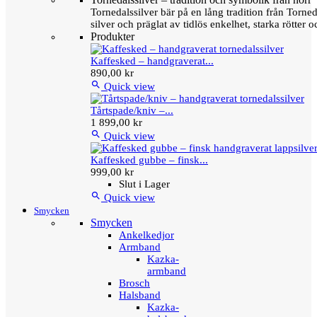
Tornedalssilver bär på en lång tradition från Torn
silver och präglat av tidlös enkelhet, starka rötter
Produkter
Kaffesked – handgraverat...
890,00 kr

Quick view
Tårtspade/kniv –...
1 899,00 kr

Quick view
Kaffesked gubbe – finsk...
999,00 kr
Slut i Lager

Quick view
Smycken
Smycken
Ankelkedjor
Armband
Kazka-
armband
Brosch
Halsband
Kazka-