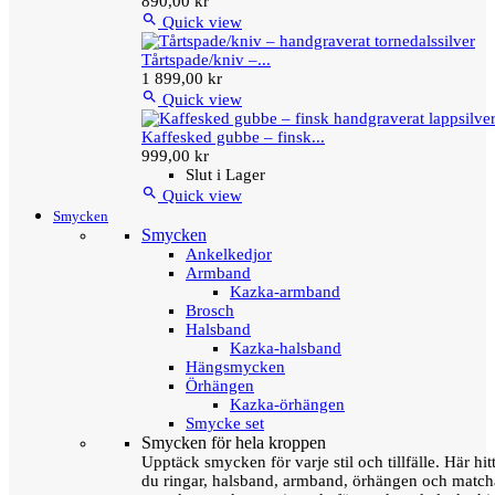
890,00 kr

Quick view
Tårtspade/kniv –...
1 899,00 kr

Quick view
Kaffesked gubbe – finsk...
999,00 kr
Slut i Lager

Quick view
Smycken
Smycken
Ankelkedjor
Armband
Kazka-armband
Brosch
Halsband
Kazka-halsband
Hängsmycken
Örhängen
Kazka-örhängen
Smycke set
Smycken för hela kroppen
Upptäck smycken för varje stil och tillfälle. Här hit
du ringar, halsband, armband, örhängen och matc