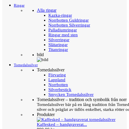
Ringar
Alla ringar
Kazka-ringar
Norrbotten Guldringar
Norrbotten Silverringar
Palladiumringar
Ringar med sten
Silverringar
Slätaringar
Titanringar
bild
Tornedalssilver
Tornedalssilver
Förvaring
Lappland
Norrbotten
Silverbestick
Smycken Tornedalssilver
Tornedalssilver – tradition och symbolik från norr
Tornedalssilver bär på en lång tradition från Torn
silver och präglat av tidlös enkelhet, starka rötter
Produkter
Kaffesked – handgraverat...