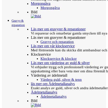
Morgongåva
Morgongåva
Bild
Gravyr &
reparation
Läs mer om gravyrer & reparationer
Vi reparerar och omarbetar gamla smycken till nya 
Läs mer om gravyrer & reparationer
Gravyr och reparation
Läs mer om vår klockservice
Med förtroende kan du skicka ditt armbandsur och g
Klockservice
Klockservice & klockor
Läs mer om värdering av guld & silver
Vi erbjuder trygg och professionell värdering av gul
uppskattning eller bara veta mer om dina föremål h
Värdering av ädelmetall
Värdera guld, silver & tenn
läs mer om Ädelmetallanalys
Exakt analys av guld, silver och andra ädelmetall
Ädelmetallanalys
Ädelmetallanalys
Bild