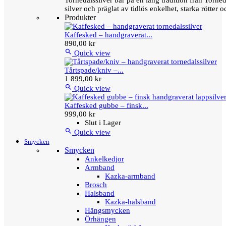
Tornedalssilver bär på en lång tradition från Torn
silver och präglat av tidlös enkelhet, starka rötter
Produkter
Kaffesked – handgraverat...
890,00 kr

Quick view
Tårtspade/kniv –...
1 899,00 kr

Quick view
Kaffesked gubbe – finsk...
999,00 kr
Slut i Lager

Quick view
Smycken
Smycken
Ankelkedjor
Armband
Kazka-armband
Brosch
Halsband
Kazka-halsband
Hängsmycken
Örhängen