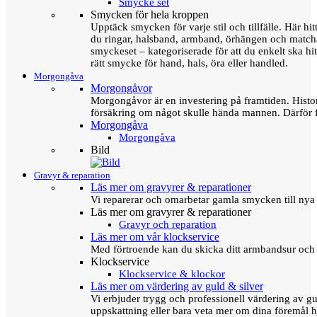
Smycke set
Smycken för hela kroppen
Upptäck smycken för varje stil och tillfälle. Här hit
du ringar, halsband, armband, örhängen och matc
smyckeset – kategoriserade för att du enkelt ska hit
rätt smycke för hand, hals, öra eller handled.
Morgongåva
Morgongåvor
Morgongåvor är en investering på framtiden. Hist
försäkring om något skulle hända mannen. Därför 
Morgongåva
Morgongåva
Bild
Gravyr & reparation
Läs mer om gravyrer & reparationer
Vi reparerar och omarbetar gamla smycken till nya 
Läs mer om gravyrer & reparationer
Gravyr och reparation
Läs mer om vår klockservice
Med förtroende kan du skicka ditt armbandsur och g
Klockservice
Klockservice & klockor
Läs mer om värdering av guld & silver
Vi erbjuder trygg och professionell värdering av gul
uppskattning eller bara veta mer om dina föremål h