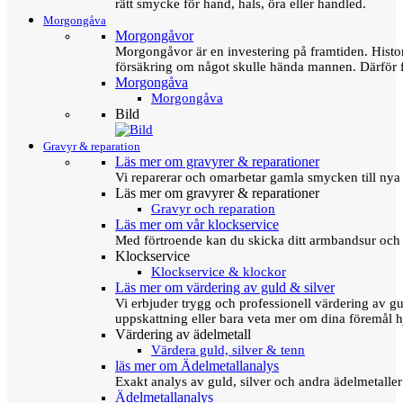
rätt smycke för hand, hals, öra eller handled.
Morgongåva
Morgongåvor
Morgongåvor är en investering på framtiden. Hist
försäkring om något skulle hända mannen. Därför 
Morgongåva
Morgongåva
Bild
Gravyr & reparation
Läs mer om gravyrer & reparationer
Vi reparerar och omarbetar gamla smycken till nya 
Läs mer om gravyrer & reparationer
Gravyr och reparation
Läs mer om vår klockservice
Med förtroende kan du skicka ditt armbandsur och g
Klockservice
Klockservice & klockor
Läs mer om värdering av guld & silver
Vi erbjuder trygg och professionell värdering av gul
uppskattning eller bara veta mer om dina föremål h
Värdering av ädelmetall
Värdera guld, silver & tenn
läs mer om Ädelmetallanalys
Exakt analys av guld, silver och andra ädelmetall
Ädelmetallanalys