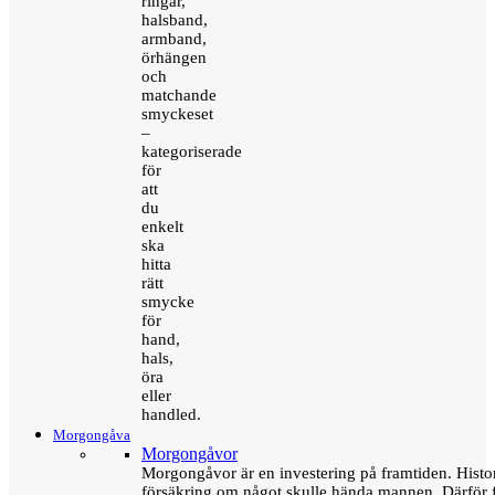
ringar,
halsband,
armband,
örhängen
och
matchande
smyckeset
–
kategoriserade
för
att
du
enkelt
ska
hitta
rätt
smycke
för
hand,
hals,
öra
eller
handled.
Morgongåva
Morgongåvor
Morgongåvor är en investering på framtiden. Hist
försäkring om något skulle hända mannen. Därför 