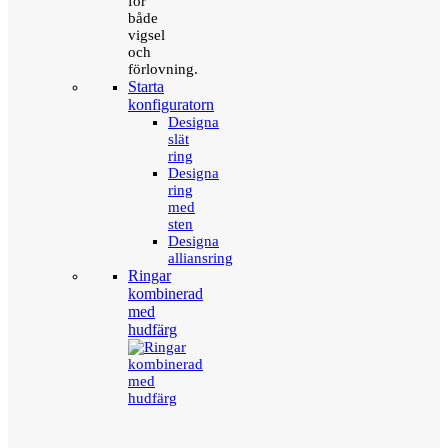
för
både
vigsel
och
förlovning.
Starta
konfiguratorn
Designa
slät
ring
Designa
ring
med
sten
Designa
alliansring
Ringar
kombinerad
med
hudfärg