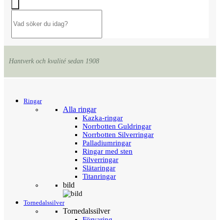
Hantverk och kvalité sedan 1908
Menu
Tillbaka
Ringar
Alla ringar
Kazka-ringar
Norrbotten Guldringar
Norrbotten Silverringar
Palladiumringar
Ringar med sten
Silverringar
Slätaringar
Titanringar
bild
Tornedalssilver
Tornedalssilver
Förvaring