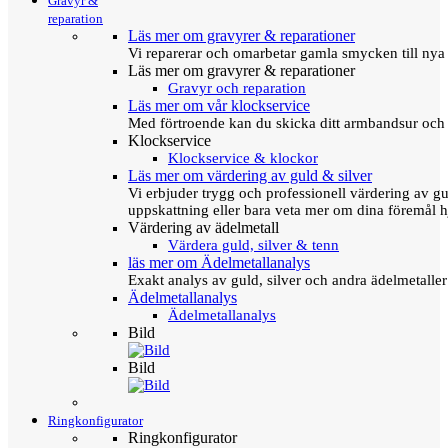
Gravyr &
reparation
Läs mer om gravyrer & reparationer
Vi reparerar och omarbetar gamla smycken till nya 
Läs mer om gravyrer & reparationer
Gravyr och reparation
Läs mer om vår klockservice
Med förtroende kan du skicka ditt armbandsur och g
Klockservice
Klockservice & klockor
Läs mer om värdering av guld & silver
Vi erbjuder trygg och professionell värdering av gul
uppskattning eller bara veta mer om dina föremål h
Värdering av ädelmetall
Värdera guld, silver & tenn
läs mer om Ädelmetallanalys
Exakt analys av guld, silver och andra ädelmetall
Ädelmetallanalys
Ädelmetallanalys
Bild
Bild
Ringkonfigurator
Ringkonfigurator