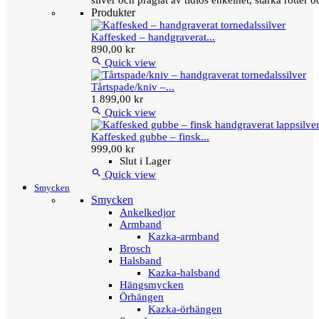
silver och präglat av tidlös enkelhet, starka rötter
Produkter
Kaffesked – handgraverat...
890,00 kr

Quick view
Tårtspade/kniv –...
1 899,00 kr

Quick view
Kaffesked gubbe – finsk...
999,00 kr
Slut i Lager

Quick view
Smycken
Smycken
Ankelkedjor
Armband
Kazka-armband
Brosch
Halsband
Kazka-halsband
Hängsmycken
Örhängen
Kazka-örhängen