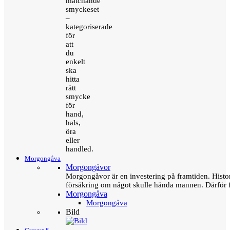
matchande
smyckeset
–
kategoriserade
för
att
du
enkelt
ska
hitta
rätt
smycke
för
hand,
hals,
öra
eller
handled.
Morgongåva
Morgongåvor
Morgongåvor är en investering på framtiden. Hist
försäkring om något skulle hända mannen. Därför 
Morgongåva
Morgongåva
Bild