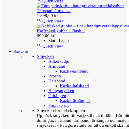

Quick view
Tårtspade/kniv –...
1 899,00 kr

Quick view
Kaffesked gubbe – finsk...
999,00 kr
Slut i Lager

Quick view
Smycken
Smycken
Ankelkedjor
Armband
Kazka-armband
Brosch
Halsband
Kazka-halsband
Hängsmycken
Örhängen
Kazka-örhängen
Smycke set
Smycken för hela kroppen
Upptäck smycken för varje stil och tillfälle. Här hit
du ringar, halsband, armband, örhängen och matc
smyckeset – kategoriserade för att du enkelt ska hit