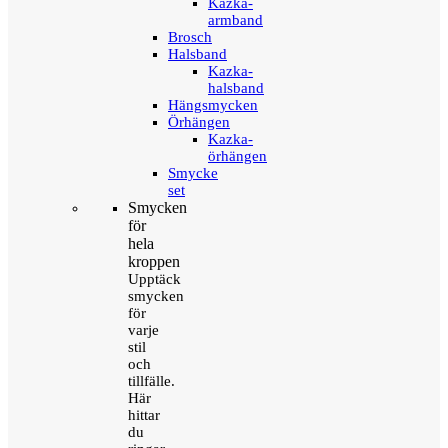
Kazka-
armband
Brosch
Halsband
Kazka-
halsband
Hängsmycken
Örhängen
Kazka-
örhängen
Smycke
set
Smycken
för
hela
kroppen
Upptäck
smycken
för
varje
stil
och
tillfälle.
Här
hittar
du