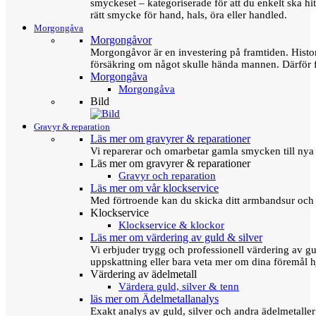
smyckeset – kategoriserade för att du enkelt ska hit
rätt smycke för hand, hals, öra eller handled.
Morgongåva
Morgongåvor
Morgongåvor är en investering på framtiden. Hist
försäkring om något skulle hända mannen. Därför 
Morgongåva
Morgongåva
Bild
Gravyr & reparation
Läs mer om gravyrer & reparationer
Vi reparerar och omarbetar gamla smycken till nya 
Läs mer om gravyrer & reparationer
Gravyr och reparation
Läs mer om vår klockservice
Med förtroende kan du skicka ditt armbandsur och g
Klockservice
Klockservice & klockor
Läs mer om värdering av guld & silver
Vi erbjuder trygg och professionell värdering av gul
uppskattning eller bara veta mer om dina föremål h
Värdering av ädelmetall
Värdera guld, silver & tenn
läs mer om Ädelmetallanalys
Exakt analys av guld, silver och andra ädelmetall