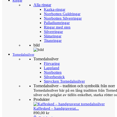
Ringar
Alla ringar
Kazka-ringar
Norrbotten Guldringar
Norrbotten Silverringar
Palladiumringar
Ringar med sten
Silverringar
Slätaringar
Titanringar
bild
Tornedalssilver
Tornedalssilver
Förvaring
Lappland
Norrbotten
Silverbestick
Smycken Tornedalssilver
Tornedalssilver – tradition och symbolik från norr
Tornedalssilver bär på en lång tradition från Torn
silver och präglat av tidlös enkelhet, starka rötter
Produkter
Kaffesked – handgraverat...
890,00 kr