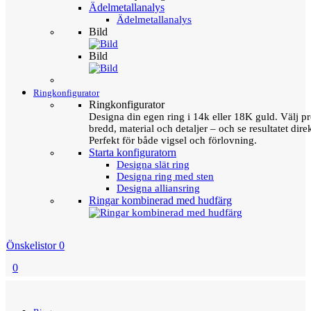
Ädelmetallanalys
Ädelmetallanalys
Bild
Bild
Ringkonfigurator
Ringkonfigurator
Designa din egen ring i 14k eller 18K guld. Välj pro
bredd, material och detaljer – och se resultatet direk
Perfekt för både vigsel och förlovning.
Starta konfiguratorn
Designa slät ring
Designa ring med sten
Designa alliansring
Ringar kombinerad med hudfärg
Önskelistor
0
0
Menu
Tillbaka