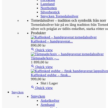
Lappland
Norrbotten
Silverbestick
Smycken Tornedalssilver
Tornedalssilver – tradition och symbolik från norr
Tornedalssilver bär på en lång tradition från Torn
silver och präglat av tidlös enkelhet, starka rötter
Produkter
Kaffesked – handgraverat...
890,00 kr

Quick view
Tårtspade/kniv –...
1 899,00 kr

Quick view
Kaffesked gubbe – finsk...
999,00 kr
Slut i Lager

Quick view
Smycken
Smycken
Ankelkedjor
Armband