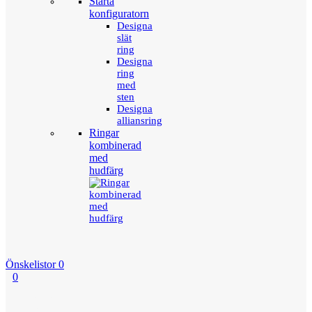
Starta
konfiguratorn
Designa
slät
ring
Designa
ring
med
sten
Designa
alliansring
Ringar
kombinerad
med
hudfärg
Önskelistor
0
0
Menu
Tillbaka