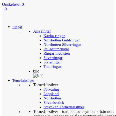
Önskelistor
0
0
Menu
Tillbaka
Ringar
Alla ringar
Kazka-ringar
Norrbotten Guldringar
Norrbotten Silverringar
Palladiumringar
Ringar med sten
Silverringar
Slätaringar
Titanringar
bild
Tornedalssilver
Tornedalssilver
Förvaring
Lappland
Norrbotten
Silverbestick
Smycken Tornedalssilver
Tornedalssilver – tradition och symbolik från norr