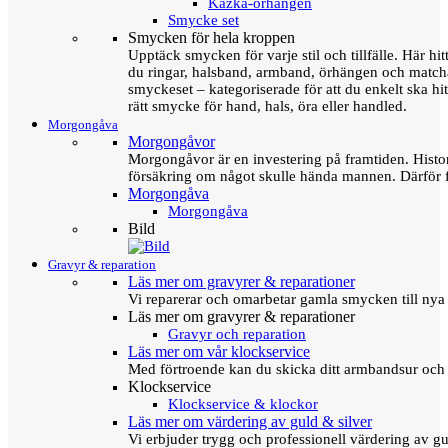
Kazka-örhängen
Smycke set
Smycken för hela kroppen
Upptäck smycken för varje stil och tillfälle. Här hit
du ringar, halsband, armband, örhängen och matc
smyckeset – kategoriserade för att du enkelt ska hit
rätt smycke för hand, hals, öra eller handled.
Morgongåva
Morgongåvor
Morgongåvor är en investering på framtiden. Hist
försäkring om något skulle hända mannen. Därför 
Morgongåva
Morgongåva
Bild
Gravyr & reparation
Läs mer om gravyrer & reparationer
Vi reparerar och omarbetar gamla smycken till nya 
Läs mer om gravyrer & reparationer
Gravyr och reparation
Läs mer om vår klockservice
Med förtroende kan du skicka ditt armbandsur och g
Klockservice
Klockservice & klockor
Läs mer om värdering av guld & silver
Vi erbjuder trygg och professionell värdering av gul