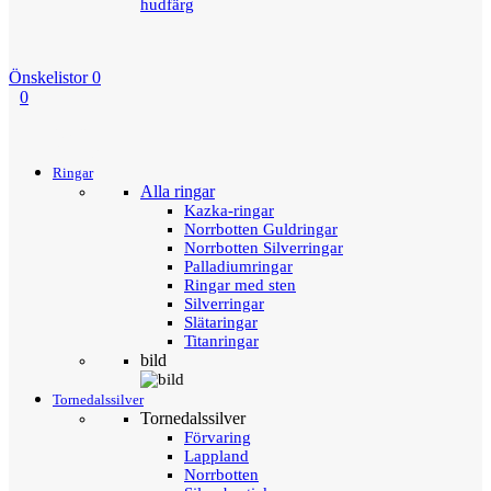
Önskelistor
0
0
Menu
Tillbaka
Ringar
Alla ringar
Kazka-ringar
Norrbotten Guldringar
Norrbotten Silverringar
Palladiumringar
Ringar med sten
Silverringar
Slätaringar
Titanringar
bild
Tornedalssilver
Tornedalssilver
Förvaring
Lappland
Norrbotten