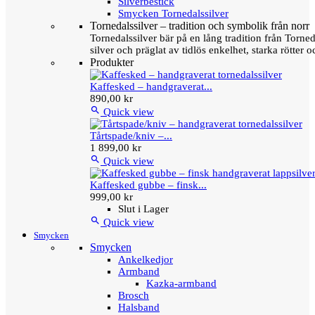
Silverbestick
Smycken Tornedalssilver
Tornedalssilver – tradition och symbolik från norr
Tornedalssilver bär på en lång tradition från Torn
silver och präglat av tidlös enkelhet, starka rötter
Produkter
Kaffesked – handgraverat...
890,00 kr

Quick view
Tårtspade/kniv –...
1 899,00 kr

Quick view
Kaffesked gubbe – finsk...
999,00 kr
Slut i Lager

Quick view
Smycken
Smycken
Ankelkedjor
Armband
Kazka-armband
Brosch
Halsband