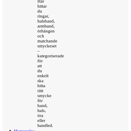
Här
hittar
du
ringar,
halsband,
armband,
örhängen
och
matchande
smyckeset
–
kategoriserade
för
att
du
enkelt
ska
hitta
rätt
smycke
för
hand,
hals,
öra
eller
handled.
Morgongåva