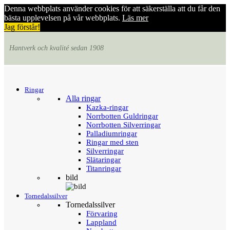
Denna webbplats använder cookies för att säkerställa att du får den
bästa upplevelsen på vår webbplats.
Läs mer
Jag förstår!
Hantverk och kvalité sedan 1908
Menu
Tillbaka
Ringar
Alla ringar
Kazka-ringar
Norrbotten Guldringar
Norrbotten Silverringar
Palladiumringar
Ringar med sten
Silverringar
Slätaringar
Titanringar
bild
Tornedalssilver
Tornedalssilver
Förvaring
Lappland