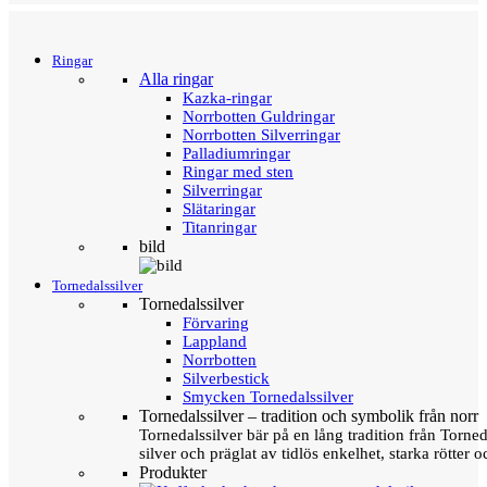
Menu
Tillbaka
Ringar
Alla ringar
Kazka-ringar
Norrbotten Guldringar
Norrbotten Silverringar
Palladiumringar
Ringar med sten
Silverringar
Slätaringar
Titanringar
bild
Tornedalssilver
Tornedalssilver
Förvaring
Lappland
Norrbotten
Silverbestick
Smycken Tornedalssilver
Tornedalssilver – tradition och symbolik från norr
Tornedalssilver bär på en lång tradition från Torn
silver och präglat av tidlös enkelhet, starka rötter
Produkter