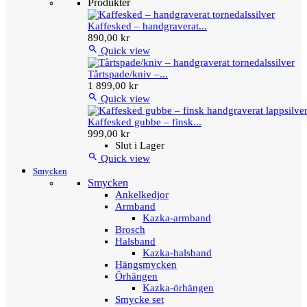
Produkter
Kaffesked – handgraverat...
890,00 kr

Quick view
Tårtspade/kniv –...
1 899,00 kr

Quick view
Kaffesked gubbe – finsk...
999,00 kr
Slut i Lager

Quick view
Smycken
Smycken
Ankelkedjor
Armband
Kazka-armband
Brosch
Halsband
Kazka-halsband
Hängsmycken
Örhängen
Kazka-örhängen
Smycke set