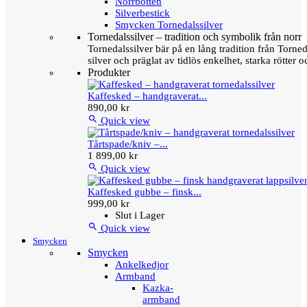
Norrbotten
Silverbestick
Smycken Tornedalssilver
Tornedalssilver – tradition och symbolik från norr
Tornedalssilver bär på en lång tradition från Torn
silver och präglat av tidlös enkelhet, starka rötter
Produkter
Kaffesked – handgraverat...
890,00 kr

Quick view
Tårtspade/kniv –...
1 899,00 kr

Quick view
Kaffesked gubbe – finsk...
999,00 kr
Slut i Lager

Quick view
Smycken
Smycken
Ankelkedjor
Armband
Kazka-
armband