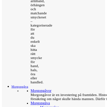
armband,
örhängen
och
matchande
smyckeset
–
kategoriserade
för
att
du
enkelt
ska
hitta
rätt
smycke
för
hand,
hals,
öra
eller
handled.
Morgongåva
Morgongåvor
Morgongåvor är en investering på framtiden. Hist
försäkring om något skulle hända mannen. Därför 
Morgongåva