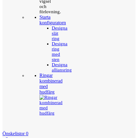
vigsel
och
förlovning.
Starta
konfiguratorn
Designa
slät
ring
Designa
ring
med
sten
Designa
alliansring
Ringar
kombinerad
med
hudfärg
Önskelistor
0