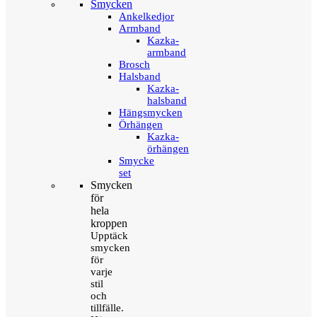
Smycken
Ankelkedjor
Armband
Kazka-
armband
Brosch
Halsband
Kazka-
halsband
Hängsmycken
Örhängen
Kazka-
örhängen
Smycke
set
Smycken
för
hela
kroppen
Upptäck
smycken
för
varje
stil
och
tillfälle.