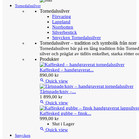
Tornedalssilver
Tornedalssilver
Förvaring
Lappland
Norrbotten
Silverbestick
Smycken Tornedalssilver
Tornedalssilver – tradition och symbolik från norr
Tornedalssilver bär på en lång tradition från Torn
silver och präglat av tidlös enkelhet, starka rötter
Produkter
Kaffesked – handgraverat...
890,00 kr

Quick view
Tårtspade/kniv –...
1 899,00 kr

Quick view
Kaffesked gubbe – finsk...
999,00 kr
Slut i Lager

Quick view
Smycken