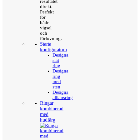
resultatet
direkt.
Perfekt
för
både
vigsel
och
förlovning.
Starta
konfiguratorn
Designa
slät
ring
Designa
ring
med
sten
Designa
alliansring
Ringar
kombinerad
med
hudfärg