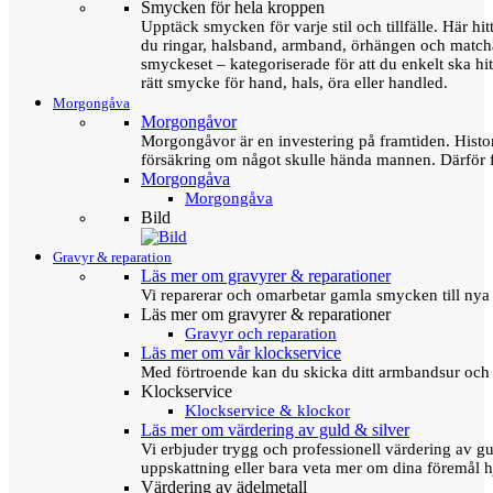
Smycken för hela kroppen
Upptäck smycken för varje stil och tillfälle. Här hit
du ringar, halsband, armband, örhängen och matc
smyckeset – kategoriserade för att du enkelt ska hit
rätt smycke för hand, hals, öra eller handled.
Morgongåva
Morgongåvor
Morgongåvor är en investering på framtiden. Hist
försäkring om något skulle hända mannen. Därför 
Morgongåva
Morgongåva
Bild
Gravyr & reparation
Läs mer om gravyrer & reparationer
Vi reparerar och omarbetar gamla smycken till nya 
Läs mer om gravyrer & reparationer
Gravyr och reparation
Läs mer om vår klockservice
Med förtroende kan du skicka ditt armbandsur och g
Klockservice
Klockservice & klockor
Läs mer om värdering av guld & silver
Vi erbjuder trygg och professionell värdering av gul
uppskattning eller bara veta mer om dina föremål h
Värdering av ädelmetall