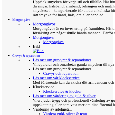
Upptäck smycken för varje stil och tillfälle. Här hit
du ringar, halsband, armband, örhängen och matc
smyckeset – kategoriserade för att du enkelt ska hit
rätt smycke för hand, hals, öra eller handled.
Morgongåva
Morgongåvor
Morgongåvor är en investering på framtiden. Hist
försäkring om något skulle hända mannen. Därför 
Morgongåva
Morgongåva
Bild
Gravyr & reparation
Läs mer om gravyrer & reparationer
Vi reparerar och omarbetar gamla smycken till nya 
Läs mer om gravyrer & reparationer
Gravyr och reparation
Läs mer om vår klockservice
Med förtroende kan du skicka ditt armbandsur och g
Klockservice
Klockservice & klockor
Läs mer om värdering av guld & silver
Vi erbjuder trygg och professionell värdering av gul
uppskattning eller bara veta mer om dina föremål h
Värdering av ädelmetall
Värdera guld, silver & tenn