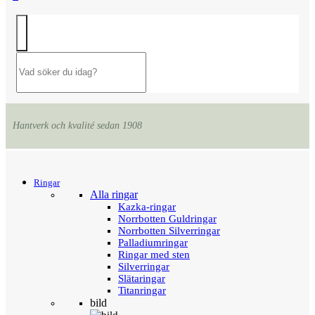
Hantverk och kvalité sedan 1908
Menu
Tillbaka
Ringar
Alla ringar
Kazka-ringar
Norrbotten Guldringar
Norrbotten Silverringar
Palladiumringar
Ringar med sten
Silverringar
Slätaringar
Titanringar
bild