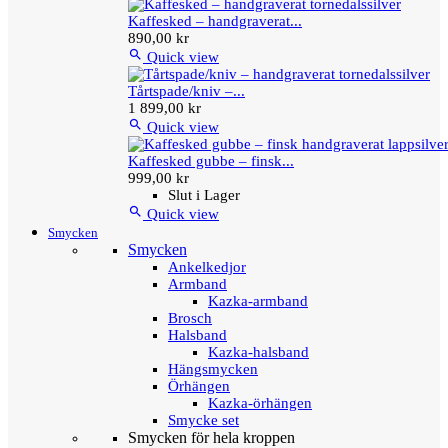
Kaffesked – handgraverat...
890,00 kr

Quick view
Tårtspade/kniv –...
1 899,00 kr

Quick view
Kaffesked gubbe – finsk...
999,00 kr
Slut i Lager

Quick view
Smycken
Smycken
Ankelkedjor
Armband
Kazka-armband
Brosch
Halsband
Kazka-halsband
Hängsmycken
Örhängen
Kazka-örhängen
Smycke set
Smycken för hela kroppen