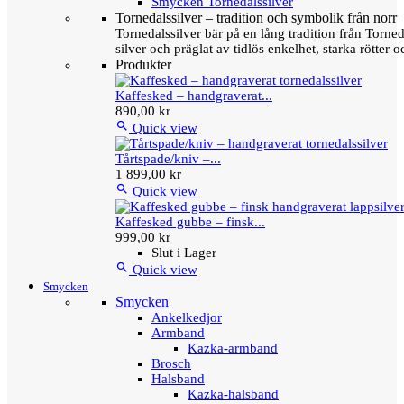
Smycken Tornedalssilver
Tornedalssilver – tradition och symbolik från norr
Tornedalssilver bär på en lång tradition från Torn
silver och präglat av tidlös enkelhet, starka rötter
Produkter
Kaffesked – handgraverat...
890,00 kr

Quick view
Tårtspade/kniv –...
1 899,00 kr

Quick view
Kaffesked gubbe – finsk...
999,00 kr
Slut i Lager

Quick view
Smycken
Smycken
Ankelkedjor
Armband
Kazka-armband
Brosch
Halsband
Kazka-halsband