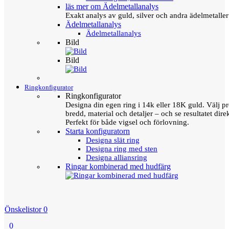
läs mer om Ädelmetallanalys
Exakt analys av guld, silver och andra ädelmetall
Ädelmetallanalys
Ädelmetallanalys
Bild
Bild
Ringkonfigurator
Ringkonfigurator
Designa din egen ring i 14k eller 18K guld. Välj pro
bredd, material och detaljer – och se resultatet direk
Perfekt för både vigsel och förlovning.
Starta konfiguratorn
Designa slät ring
Designa ring med sten
Designa alliansring
Ringar kombinerad med hudfärg
Önskelistor
0
0