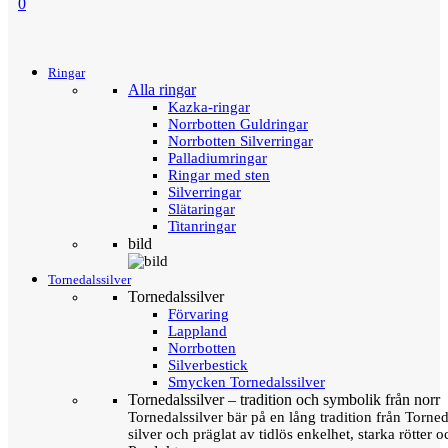
0
Menu
Tillbaka
Ringar
Alla ringar
Kazka-ringar
Norrbotten Guldringar
Norrbotten Silverringar
Palladiumringar
Ringar med sten
Silverringar
Slätaringar
Titanringar
bild
Tornedalssilver
Tornedalssilver
Förvaring
Lappland
Norrbotten
Silverbestick
Smycken Tornedalssilver
Tornedalssilver – tradition och symbolik från norr
Tornedalssilver bär på en lång tradition från Torn
silver och präglat av tidlös enkelhet, starka rötter