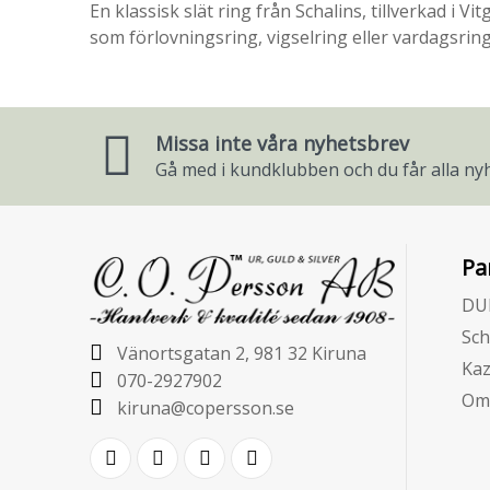
En klassisk slät ring från Schalins, tillverkad i
som förlovningsring, vigselring eller vardagsring
Missa inte våra nyhetsbrev
Gå med i kundklubben och du får alla nyh
Pa
DU
Sch
Vänortsgatan 2, 981 32 Kiruna
Ka
070-2927902
Om
kiruna@copersson.se