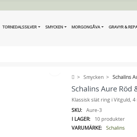
TORNEDALSSILVER
SMYCKEN
MORGONGÅVA
GRAVYR & REP
Smycken
Schalins A
Schalins Aure Röd 
Klassisk slät ring i Vitguld, 
SKU:
Aure-3
I LAGER:
10 produkter
VARUMÄRKE:
Schalins