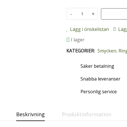
-
+
Lägg i önskelistan
Lägg
I lager
KATEGORIER:
Smycken
,
Rin
Säker betalning
Snabba leveranser
Personlig service
Beskrivning
Produktinformation