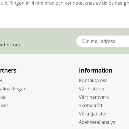
 Vitguld. Ringen är 4 mm bred och kännetecknas av tidlös desi
.
eter först
rtners
Information
R
Kontakta oss
alins Ringar
Vår historia
zka
Vårt hantverk
 oss
Skötselråd
Våra tjänster
Ädelmetallanalys