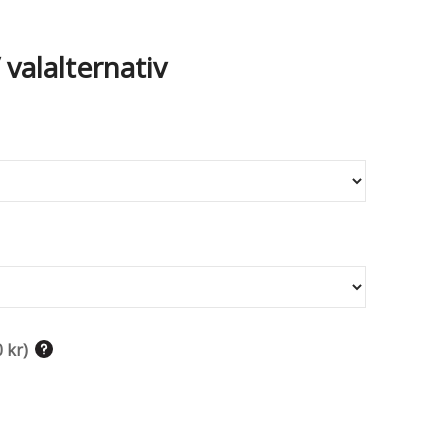
/ valalternativ
0 kr
)