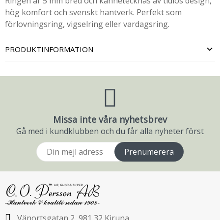
Ringen är 5 mm bred och kännetecknas av tidlös design,
hög komfort och svenskt hantverk. Perfekt som
förlovningsring, vigselring eller vardagsring.
PRODUKTINFORMATION
Missa inte våra nyhetsbrev
Gå med i kundklubben och du får alla nyheter först
Prenumerera
Vänortsgatan 2, 981 32 Kiruna