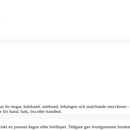
hittar du ringar, halsband, armband, örhängen och matchande smyckeset –
e för hand, hals, öra eller handled.
oriskt en present dagen efter bröllopet. Tidigare gav brudgummen bru