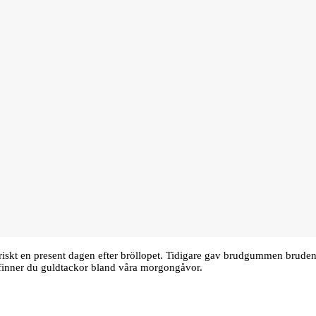
oriskt en present dagen efter bröllopet. Tidigare gav brudgummen bru
finner du guldtackor bland våra morgongåvor.