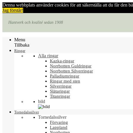
Denna webbplats använder cookies för att säkerställa att du får den b
Jag förstår!
Hantverk och kvalité sedan 1908
Menu
Tillbaka
Ringar
Alla ringar
Kazka-ringar
Norrbotten Guldringar
Norrbotten Silverringar
Palladiumringar
Ringar med sten
Silverringar
Slätaringar
Titanringar
bild
Tornedalssilver
Tornedalssilver
Förvaring
Lappland
Norrbotten