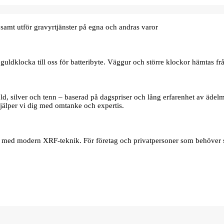
samt utför gravyrtjänster på egna och andras varor
uldklocka till oss för batteribyte. Väggur och större klockor hämtas frå
d, silver och tenn – baserad på dagspriser och lång erfarenhet av ädelmet
jälper vi dig med omtanke och expertis.
er med modern XRF‑teknik. För företag och privatpersoner som behöver s