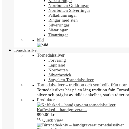
Kazka-ringar
Norrbotten Guldringar
Norrbotten Silverringar
Palladiumringar
Ringar med sten
Silverringar
Slätaringar
Titanringar
bild
Tornedalssilver
Tornedalssilver
Förvaring
Lappland
Norrbotten
Silverbestick
Smycken Tornedalssilver
Tornedalssilver – tradition och symbolik från norr
Tornedalssilver bär på en lång tradition från Torn
silver och präglat av tidlös enkelhet, starka rötter
Produkter
Kaffesked – handgraverat...
890,00 kr

Quick view