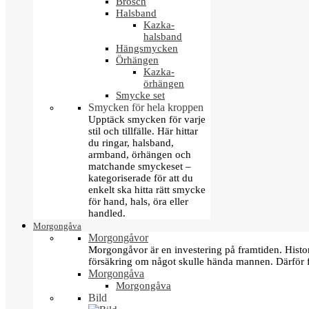
Brosch
Halsband
Kazka-
halsband
Hängsmycken
Örhängen
Kazka-
örhängen
Smycke set
Smycken för hela kroppen
Upptäck smycken för varje
stil och tillfälle. Här hittar
du ringar, halsband,
armband, örhängen och
matchande smyckeset –
kategoriserade för att du
enkelt ska hitta rätt smycke
för hand, hals, öra eller
handled.
Morgongåva
Morgongåvor
Morgongåvor är en investering på framtiden. Hist
försäkring om något skulle hända mannen. Därför 
Morgongåva
Morgongåva
Bild