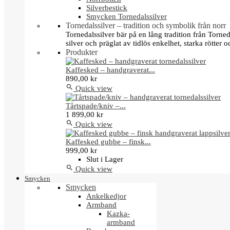
Silverbestick
Smycken Tornedalssilver
Tornedalssilver – tradition och symbolik från norr
Tornedalssilver bär på en lång tradition från Torn
silver och präglat av tidlös enkelhet, starka rötter
Produkter
Kaffesked – handgraverat...
890,00 kr

Quick view
Tårtspade/kniv –...
1 899,00 kr

Quick view
Kaffesked gubbe – finsk...
999,00 kr
Slut i Lager

Quick view
Smycken
Smycken
Ankelkedjor
Armband
Kazka-
armband