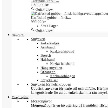
Tårtspade/kniv –...
1 899,00 kr

Quick view
Kaffesked gubbe – finsk...
999,00 kr
Slut i Lager

Quick view
Smycken
Smycken
Ankelkedjor
Armband
Kazka-armband
Brosch
Halsband
Kazka-halsband
Hängsmycken
Örhängen
Kazka-örhängen
Smycke set
Smycken för hela kroppen
Upptäck smycken för varje stil och tillfälle. Här 
kategoriserade för att du enkelt ska hitta rätt smyck
Morgongåva
Morgongåvor
Morgongåvor är en investering på framtiden. Hist