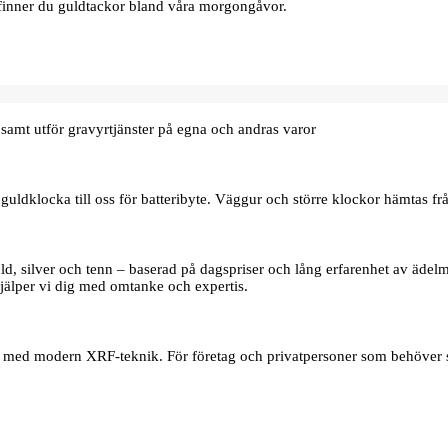
finner du guldtackor bland våra morgongåvor.
samt utför gravyrtjänster på egna och andras varor
uldklocka till oss för batteribyte. Väggur och större klockor hämtas frå
d, silver och tenn – baserad på dagspriser och lång erfarenhet av ädelmet
jälper vi dig med omtanke och expertis.
er med modern XRF‑teknik. För företag och privatpersoner som behöver s