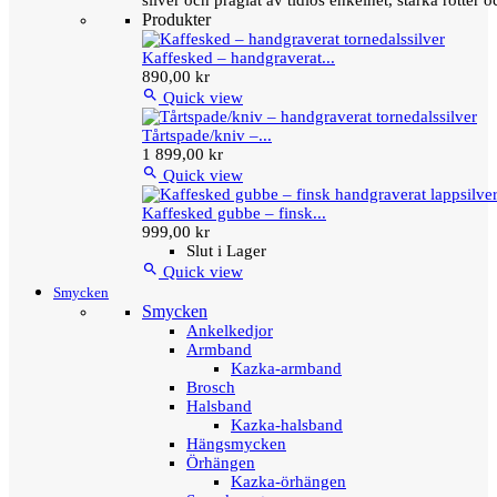
silver och präglat av tidlös enkelhet, starka rötter
Produkter
Kaffesked – handgraverat...
890,00 kr

Quick view
Tårtspade/kniv –...
1 899,00 kr

Quick view
Kaffesked gubbe – finsk...
999,00 kr
Slut i Lager

Quick view
Smycken
Smycken
Ankelkedjor
Armband
Kazka-armband
Brosch
Halsband
Kazka-halsband
Hängsmycken
Örhängen
Kazka-örhängen