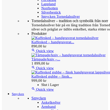
Lappland
Norrbotten
Silverbestick
Smycken Tornedalssilver
Tornedalssilver – tradition och symbolik från norr
Tornedalssilver bär på en lång tradition från Torn
silver och präglat av tidlös enkelhet, starka rötter
Produkter
Kaffesked – handgraverat...
890,00 kr

Quick view
Tårtspade/kniv –...
1 899,00 kr

Quick view
Kaffesked gubbe – finsk...
999,00 kr
Slut i Lager

Quick view
Smycken
Smycken
Ankelkedjor
Armband