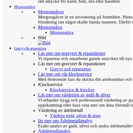
rätt smycke för hand, hals, öra eller handled.
Morgongåva
Morgongåvor
Morgongåvor är en investering på framtiden. Hist
försäkring om något skulle hända mannen. Därför 
Morgongåva
Morgongåva
Bild
Gravyr & reparation
Läs mer om gravyrer & reparationer
Vi reparerar och omarbetar gamla smycken till nya 
Läs mer om gravyrer & reparationer
Gravyr och reparation
Läs mer om vår klockservice
Med förtroende kan du skicka ditt armbandsur och g
Klockservice
Klockservice & klockor
Läs mer om värdering av guld & silver
Vi erbjuder trygg och professionell värdering av gul
uppskattning eller bara veta mer om dina föremål h
Värdering av ädelmetall
Värdera guld, silver & tenn
läs mer om Ädelmetallanalys
Exakt analys av guld, silver och andra ädelmetall
Ädelmetallanalys