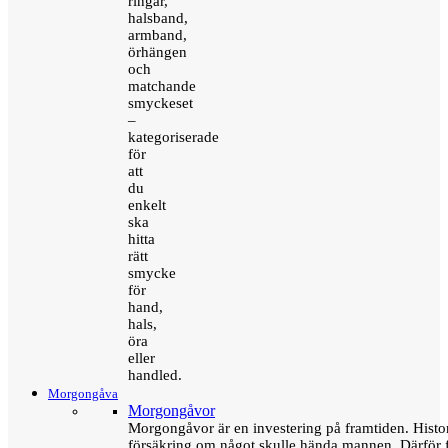
ringar,
halsband,
armband,
örhängen
och
matchande
smyckeset
–
kategoriserade
för
att
du
enkelt
ska
hitta
rätt
smycke
för
hand,
hals,
öra
eller
handled.
Morgongåva
Morgongåvor
Morgongåvor är en investering på framtiden. Hist
försäkring om något skulle hända mannen. Därför 