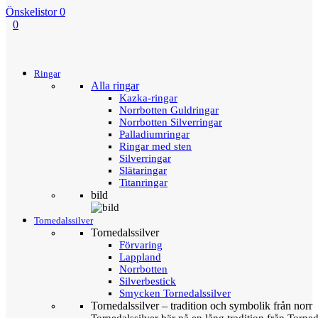
Önskelistor
0
0
Menu
Tillbaka
Ringar
Alla ringar
Kazka-ringar
Norrbotten Guldringar
Norrbotten Silverringar
Palladiumringar
Ringar med sten
Silverringar
Slätaringar
Titanringar
bild
Tornedalssilver
Tornedalssilver
Förvaring
Lappland
Norrbotten
Silverbestick
Smycken Tornedalssilver
Tornedalssilver – tradition och symbolik från norr