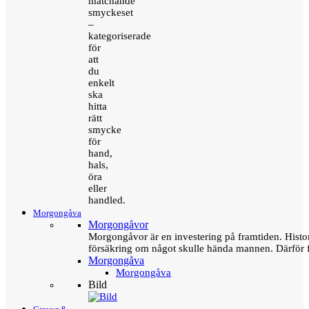
matchande
smyckeset
–
kategoriserade
för
att
du
enkelt
ska
hitta
rätt
smycke
för
hand,
hals,
öra
eller
handled.
Morgongåva
Morgongåvor
Morgongåvor är en investering på framtiden. Hist
försäkring om något skulle hända mannen. Därför 
Morgongåva
Morgongåva
Bild