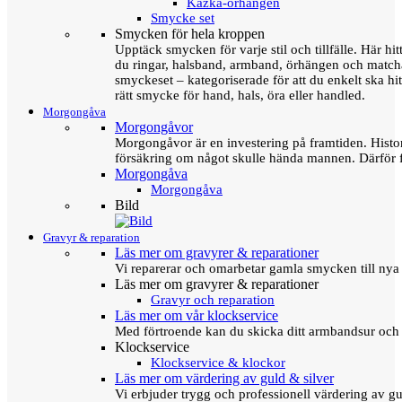
Kazka-örhängen
Smycke set
Smycken för hela kroppen
Upptäck smycken för varje stil och tillfälle. Här hit
du ringar, halsband, armband, örhängen och matc
smyckeset – kategoriserade för att du enkelt ska hit
rätt smycke för hand, hals, öra eller handled.
Morgongåva
Morgongåvor
Morgongåvor är en investering på framtiden. Hist
försäkring om något skulle hända mannen. Därför 
Morgongåva
Morgongåva
Bild
Gravyr & reparation
Läs mer om gravyrer & reparationer
Vi reparerar och omarbetar gamla smycken till nya 
Läs mer om gravyrer & reparationer
Gravyr och reparation
Läs mer om vår klockservice
Med förtroende kan du skicka ditt armbandsur och g
Klockservice
Klockservice & klockor
Läs mer om värdering av guld & silver
Vi erbjuder trygg och professionell värdering av gul