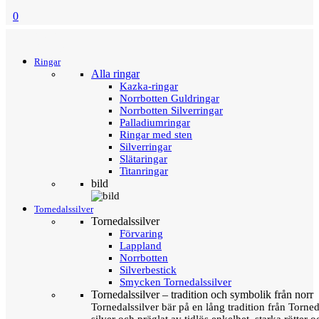
0
Menu
Tillbaka
Ringar
Alla ringar
Kazka-ringar
Norrbotten Guldringar
Norrbotten Silverringar
Palladiumringar
Ringar med sten
Silverringar
Slätaringar
Titanringar
bild
Tornedalssilver
Tornedalssilver
Förvaring
Lappland
Norrbotten
Silverbestick
Smycken Tornedalssilver
Tornedalssilver – tradition och symbolik från norr
Tornedalssilver bär på en lång tradition från Torn