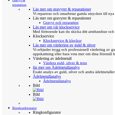
Gravyr &
reparation
Läs mer om gravyrer & reparationer
Vi reparerar och omarbetar gamla smycken till nya 
Läs mer om gravyrer & reparationer
Gravyr och reparation
Läs mer om vår klockservice
Med förtroende kan du skicka ditt armbandsur och g
Klockservice
Klockservice & klockor
Läs mer om värdering av guld & silver
Vi erbjuder trygg och professionell värdering av gul
uppskattning eller bara veta mer om dina föremål h
Värdering av ädelmetall
Värdera guld, silver & tenn
läs mer om Ädelmetallanalys
Exakt analys av guld, silver och andra ädelmetall
Ädelmetallanalys
Ädelmetallanalys
Bild
Bild
Ringkonfigurator
Ringkonfigurator