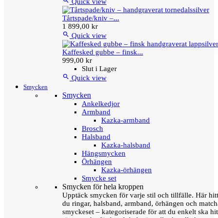

Quick view
Tårtspade/kniv –...
1 899,00 kr

Quick view
Kaffesked gubbe – finsk...
999,00 kr
Slut i Lager

Quick view
Smycken
Smycken
Ankelkedjor
Armband
Kazka-armband
Brosch
Halsband
Kazka-halsband
Hängsmycken
Örhängen
Kazka-örhängen
Smycke set
Smycken för hela kroppen
Upptäck smycken för varje stil och tillfälle. Här hit
du ringar, halsband, armband, örhängen och matc
smyckeset – kategoriserade för att du enkelt ska hit