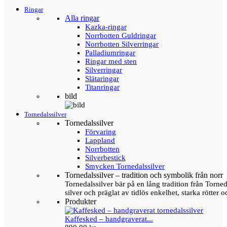
Ringar
Alla ringar
Kazka-ringar
Norrbotten Guldringar
Norrbotten Silverringar
Palladiumringar
Ringar med sten
Silverringar
Slätaringar
Titanringar
bild
Tornedalssilver
Tornedalssilver
Förvaring
Lappland
Norrbotten
Silverbestick
Smycken Tornedalssilver
Tornedalssilver – tradition och symbolik från norr
Tornedalssilver bär på en lång tradition från Torn
silver och präglat av tidlös enkelhet, starka rötter
Produkter
Kaffesked – handgraverat...