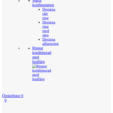
Starta
konfiguratorn
Designa
slät
ring
Designa
ring
med
sten
Designa
alliansring
Ringar
kombinerad
med
hudfärg
Önskelistor
0
0
Menu
Tillbaka