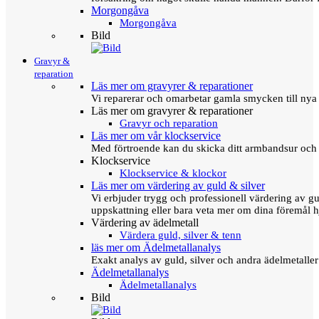
Morgongåva
Morgongåva
Bild
Gravyr &
reparation
Läs mer om gravyrer & reparationer
Vi reparerar och omarbetar gamla smycken till nya 
Läs mer om gravyrer & reparationer
Gravyr och reparation
Läs mer om vår klockservice
Med förtroende kan du skicka ditt armbandsur och g
Klockservice
Klockservice & klockor
Läs mer om värdering av guld & silver
Vi erbjuder trygg och professionell värdering av gul
uppskattning eller bara veta mer om dina föremål h
Värdering av ädelmetall
Värdera guld, silver & tenn
läs mer om Ädelmetallanalys
Exakt analys av guld, silver och andra ädelmetall
Ädelmetallanalys
Ädelmetallanalys
Bild