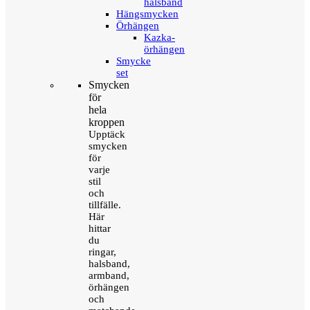
halsband
Hängsmycken
Örhängen
Kazka-
örhängen
Smycke
set
Smycken
för
hela
kroppen
Upptäck
smycken
för
varje
stil
och
tillfälle.
Här
hittar
du
ringar,
halsband,
armband,
örhängen
och