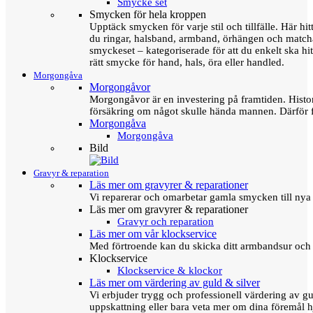
Smycke set
Smycken för hela kroppen
Upptäck smycken för varje stil och tillfälle. Här hit
du ringar, halsband, armband, örhängen och matc
smyckeset – kategoriserade för att du enkelt ska hit
rätt smycke för hand, hals, öra eller handled.
Morgongåva
Morgongåvor
Morgongåvor är en investering på framtiden. Hist
försäkring om något skulle hända mannen. Därför 
Morgongåva
Morgongåva
Bild
Gravyr & reparation
Läs mer om gravyrer & reparationer
Vi reparerar och omarbetar gamla smycken till nya 
Läs mer om gravyrer & reparationer
Gravyr och reparation
Läs mer om vår klockservice
Med förtroende kan du skicka ditt armbandsur och g
Klockservice
Klockservice & klockor
Läs mer om värdering av guld & silver
Vi erbjuder trygg och professionell värdering av gul
uppskattning eller bara veta mer om dina föremål h