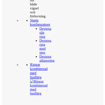
för
både
vigsel
och
förlovning.
Starta
konfiguratorn
Designa
slät
ring
Designa
ring
med
sten
Designa
alliansring
Ringar
kombinerad
med
hudfärg