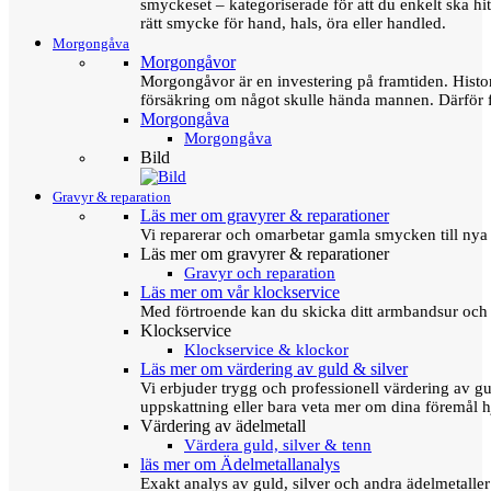
smyckeset – kategoriserade för att du enkelt ska hit
rätt smycke för hand, hals, öra eller handled.
Morgongåva
Morgongåvor
Morgongåvor är en investering på framtiden. Hist
försäkring om något skulle hända mannen. Därför 
Morgongåva
Morgongåva
Bild
Gravyr & reparation
Läs mer om gravyrer & reparationer
Vi reparerar och omarbetar gamla smycken till nya 
Läs mer om gravyrer & reparationer
Gravyr och reparation
Läs mer om vår klockservice
Med förtroende kan du skicka ditt armbandsur och g
Klockservice
Klockservice & klockor
Läs mer om värdering av guld & silver
Vi erbjuder trygg och professionell värdering av gul
uppskattning eller bara veta mer om dina föremål h
Värdering av ädelmetall
Värdera guld, silver & tenn
läs mer om Ädelmetallanalys
Exakt analys av guld, silver och andra ädelmetall