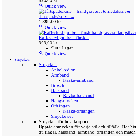
890,00 kr

Quick view
Tårtspade/kniv –...
1 899,00 kr

Quick view
Kaffesked gubbe – finsk...
999,00 kr
Slut i Lager

Quick view
Smycken
Smycken
Ankelkedjor
Armband
Kazka-armband
Brosch
Halsband
Kazka-halsband
Hängsmycken
Örhängen
Kazka-örhängen
Smycke set
Smycken för hela kroppen
Upptäck smycken för varje stil och tillfälle. Här hit
du ringar, halsband, armband, örhängen och matc