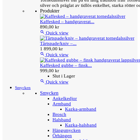
Tornedalssilver bär på en lång tradition från Torn
silver och präglat av tidlös enkelhet, starka rötter
Produkter
Kaffesked – handgraverat...
890,00 kr

Quick view
Tårtspade/kniv –...
1 899,00 kr

Quick view
Kaffesked gubbe – finsk...
999,00 kr
Slut i Lager

Quick view
Smycken
Smycken
Ankelkedjor
Armband
Kazka-armband
Brosch
Halsband
Kazka-halsband
Hängsmycken
Örhängen