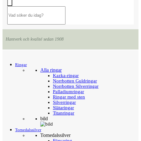
Hantverk och kvalité sedan 1908
Menu
Tillbaka
Ringar
Alla ringar
Kazka-ringar
Norrbotten Guldringar
Norrbotten Silverringar
Palladiumringar
Ringar med sten
Silverringar
Slätaringar
Titanringar
bild
Tornedalssilver
Tornedalssilver
Förvaring