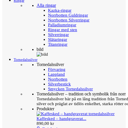
Ringar
Alla ringar
Kazka-ringar
Norrbotten Guldringar
Norrbotten Silverringar
Palladiumringar
Ringar med sten
Silverringar
Slätaringar
Titanringar
bild
Tornedalssilver
Tornedalssilver
Förvaring
Lappland
Norrbotten
Silverbestick
Smycken Tornedalssilver
Tornedalssilver – tradition och symbolik från norr
Tornedalssilver bär på en lång tradition från Torn
silver och präglat av tidlös enkelhet, starka rötter
Produkter
Kaffesked – handgraverat...
890,00 kr