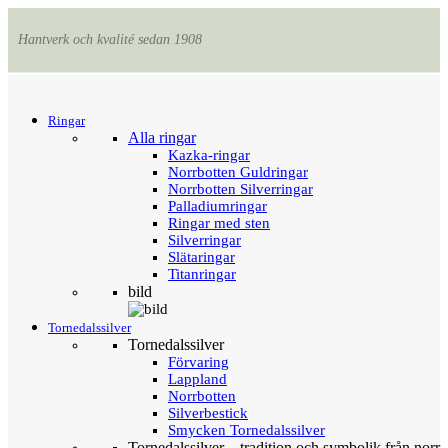
Hantverk och kvalité sedan 1908
Menu
Tillbaka
Ringar
Alla ringar
Kazka-ringar
Norrbotten Guldringar
Norrbotten Silverringar
Palladiumringar
Ringar med sten
Silverringar
Slätaringar
Titanringar
bild
Tornedalssilver
Tornedalssilver
Förvaring
Lappland
Norrbotten
Silverbestick
Smycken Tornedalssilver
Tornedalssilver – tradition och symbolik från norr