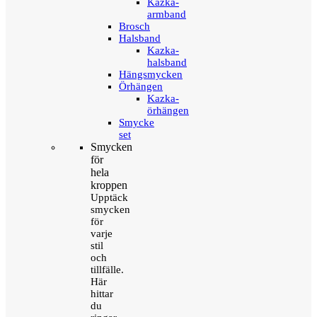
Kazka-
armband
Brosch
Halsband
Kazka-
halsband
Hängsmycken
Örhängen
Kazka-
örhängen
Smycke
set
Smycken
för
hela
kroppen
Upptäck
smycken
för
varje
stil
och
tillfälle.
Här
hittar
du