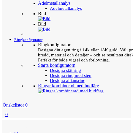
Ädelmetallanalys
Ädelmetallanalys
Bild
Bild
Ringkonfigurator
Ringkonfigurator
Designa din egen ring i 14k eller 18K guld. Välj pro
bredd, material och detaljer – och se resultatet direk
Perfekt för både vigsel och förlovning.
Starta konfiguratorn
Designa slät ring
Designa ring med sten
Designa alliansring
Ringar kombinerad med hudfärg
Önskelistor
0
0
Menu
Tillbaka