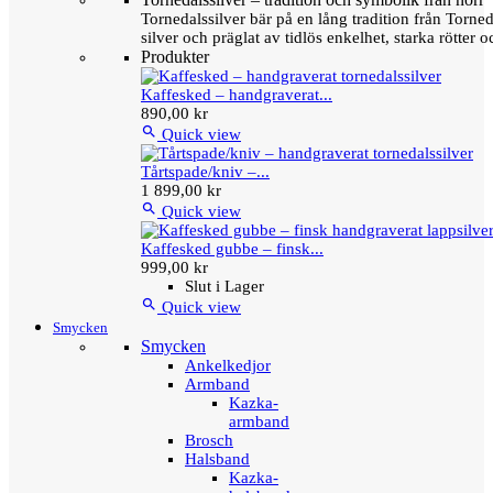
Tornedalssilver bär på en lång tradition från Torn
silver och präglat av tidlös enkelhet, starka rötter
Produkter
Kaffesked – handgraverat...
890,00 kr

Quick view
Tårtspade/kniv –...
1 899,00 kr

Quick view
Kaffesked gubbe – finsk...
999,00 kr
Slut i Lager

Quick view
Smycken
Smycken
Ankelkedjor
Armband
Kazka-
armband
Brosch
Halsband
Kazka-