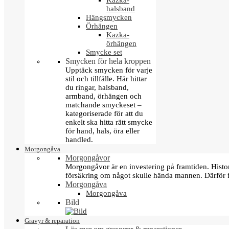
Kazka-
halsband
Hängsmycken
Örhängen
Kazka-
örhängen
Smycke set
Smycken för hela kroppen
Upptäck smycken för varje
stil och tillfälle. Här hittar
du ringar, halsband,
armband, örhängen och
matchande smyckeset –
kategoriserade för att du
enkelt ska hitta rätt smycke
för hand, hals, öra eller
handled.
Morgongåva
Morgongåvor
Morgongåvor är en investering på framtiden. Hist
försäkring om något skulle hända mannen. Därför 
Morgongåva
Morgongåva
Bild
Gravyr & reparation