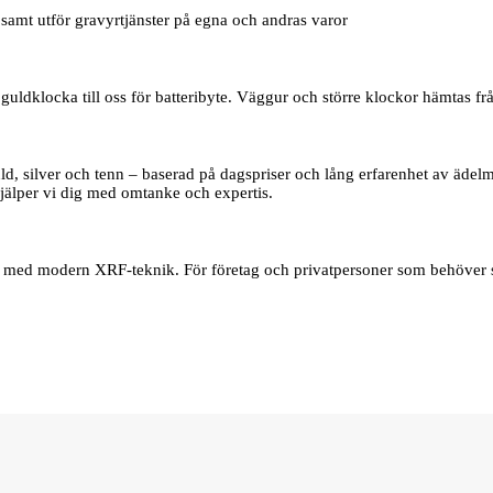
samt utför gravyrtjänster på egna och andras varor
uldklocka till oss för batteribyte. Väggur och större klockor hämtas frå
d, silver och tenn – baserad på dagspriser och lång erfarenhet av ädelmet
jälper vi dig med omtanke och expertis.
er med modern XRF‑teknik. För företag och privatpersoner som behöver s