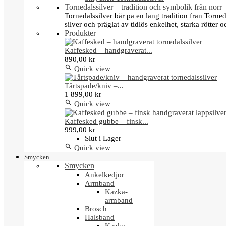
Tornedalssilver – tradition och symbolik från norr
Tornedalssilver bär på en lång tradition från Torn
silver och präglat av tidlös enkelhet, starka rötter
Produkter
Kaffesked – handgraverat...
890,00 kr

Quick view
Tårtspade/kniv –...
1 899,00 kr

Quick view
Kaffesked gubbe – finsk...
999,00 kr
Slut i Lager

Quick view
Smycken
Smycken
Ankelkedjor
Armband
Kazka-
armband
Brosch
Halsband