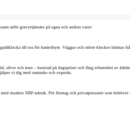
samt utför gravyrtjänster på egna och andras varor
uldklocka till oss för batteribyte. Väggur och större klockor hämtas frå
d, silver och tenn – baserad på dagspriser och lång erfarenhet av ädelmet
jälper vi dig med omtanke och expertis.
er med modern XRF‑teknik. För företag och privatpersoner som behöver s