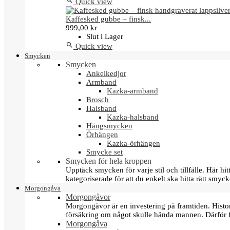

Quick view
Kaffesked gubbe – finsk...
999,00 kr
Slut i Lager

Quick view
Smycken
Smycken
Ankelkedjor
Armband
Kazka-armband
Brosch
Halsband
Kazka-halsband
Hängsmycken
Örhängen
Kazka-örhängen
Smycke set
Smycken för hela kroppen
Upptäck smycken för varje stil och tillfälle. Här 
kategoriserade för att du enkelt ska hitta rätt smyck
Morgongåva
Morgongåvor
Morgongåvor är en investering på framtiden. Hist
försäkring om något skulle hända mannen. Därför 
Morgongåva