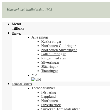
Hantverk och kvalité sedan 1908
Menu
Tillbaka
Ringar
Alla ringar
Kazka-ringar
Norrbotten Guldringar
Norrbotten Silverringar
Palladiumringar
Ringar med sten
Silverringar
Slätaringar
Titanringar
bild
Tornedalssilver
Tornedalssilver
Förvaring
Lappland
Norrbotten
Silverbestick
Smycken Tornedalssilver