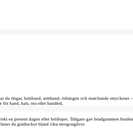
hittar du ringar, halsband, armband, örhängen och matchande smyckeset –
e för hand, hals, öra eller handled.
oriskt en present dagen efter bröllopet. Tidigare gav brudgummen bru
finner du guldtackor bland våra morgongåvor.