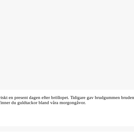
oriskt en present dagen efter bröllopet. Tidigare gav brudgummen bru
finner du guldtackor bland våra morgongåvor.