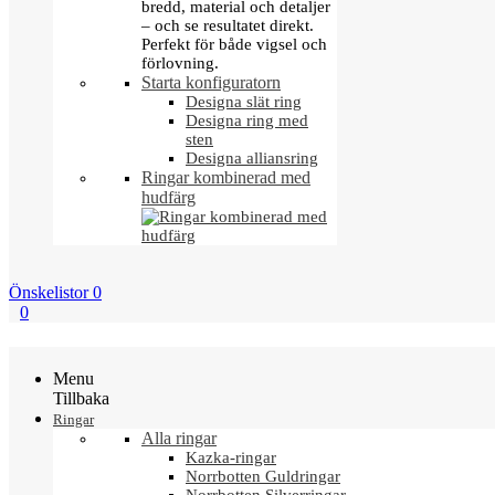
bredd, material och detaljer
– och se resultatet direkt.
Perfekt för både vigsel och
förlovning.
Starta konfiguratorn
Designa slät ring
Designa ring med
sten
Designa alliansring
Ringar kombinerad med
hudfärg
Önskelistor
0
0
Menu
Tillbaka
Ringar
Alla ringar
Kazka-ringar
Norrbotten Guldringar