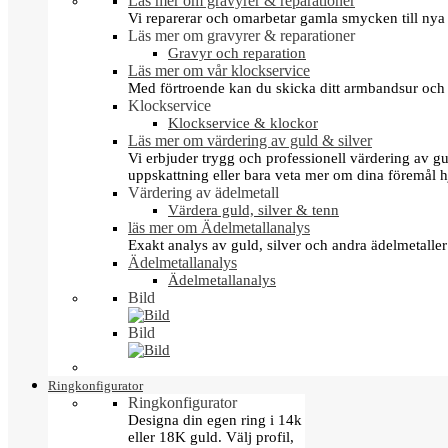
Läs mer om gravyrer & reparationer
Vi reparerar och omarbetar gamla smycken till nya 
Läs mer om gravyrer & reparationer
Gravyr och reparation
Läs mer om vår klockservice
Med förtroende kan du skicka ditt armbandsur och g
Klockservice
Klockservice & klockor
Läs mer om värdering av guld & silver
Vi erbjuder trygg och professionell värdering av gul
uppskattning eller bara veta mer om dina föremål h
Värdering av ädelmetall
Värdera guld, silver & tenn
läs mer om Ädelmetallanalys
Exakt analys av guld, silver och andra ädelmetall
Ädelmetallanalys
Ädelmetallanalys
Bild
Bild
Ringkonfigurator
Ringkonfigurator
Designa din egen ring i 14k
eller 18K guld. Välj profil,