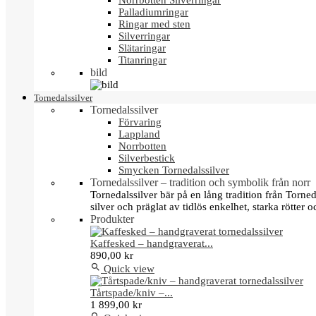
Norrbotten Silverringar
Palladiumringar
Ringar med sten
Silverringar
Slätaringar
Titanringar
bild
Tornedalssilver
Tornedalssilver
Förvaring
Lappland
Norrbotten
Silverbestick
Smycken Tornedalssilver
Tornedalssilver – tradition och symbolik från norr
Tornedalssilver bär på en lång tradition från Torn
silver och präglat av tidlös enkelhet, starka rötter
Produkter
Kaffesked – handgraverat...
890,00 kr

Quick view
Tårtspade/kniv –...
1 899,00 kr