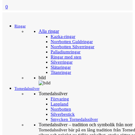
0
Menu
Tillbaka
Ringar
Alla ringar
Kazka-ringar
Norrbotten Guldringar
Norrbotten Silverringar
Palladiumringar
Ringar med sten
Silverringar
Slätaringar
Titanringar
bild
Tornedalssilver
Tornedalssilver
Förvaring
Lappland
Norrbotten
Silverbestick
Smycken Tornedalssilver
Tornedalssilver – tradition och symbolik från norr
Tornedalssilver bär på en lång tradition från Torn