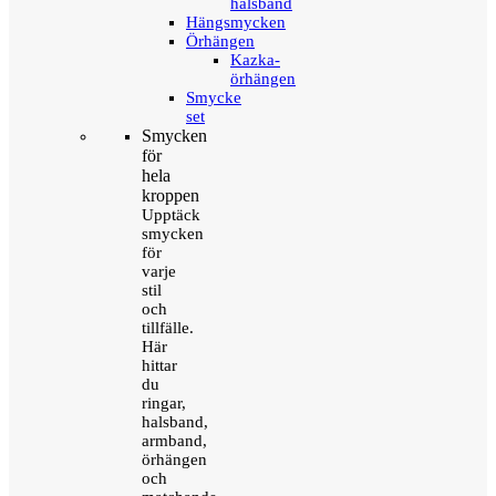
halsband
Hängsmycken
Örhängen
Kazka-
örhängen
Smycke
set
Smycken
för
hela
kroppen
Upptäck
smycken
för
varje
stil
och
tillfälle.
Här
hittar
du
ringar,
halsband,
armband,
örhängen
och