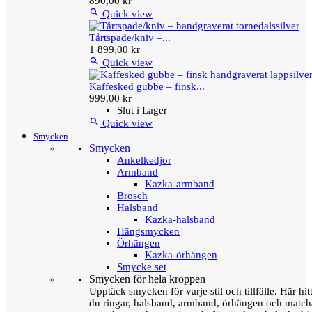
890,00 kr

Quick view
Tårtspade/kniv –...
1 899,00 kr

Quick view
Kaffesked gubbe – finsk...
999,00 kr
Slut i Lager

Quick view
Smycken
Smycken
Ankelkedjor
Armband
Kazka-armband
Brosch
Halsband
Kazka-halsband
Hängsmycken
Örhängen
Kazka-örhängen
Smycke set
Smycken för hela kroppen
Upptäck smycken för varje stil och tillfälle. Här hit
du ringar, halsband, armband, örhängen och matc