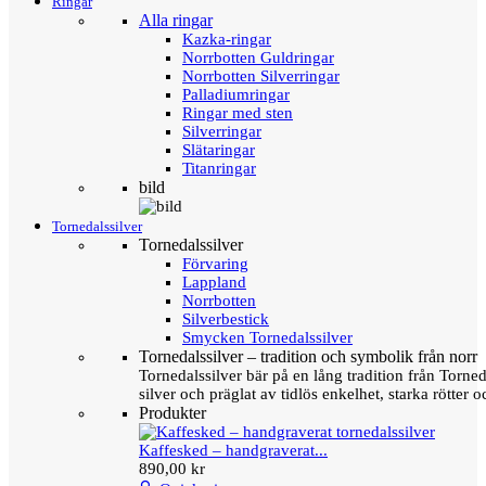
Ringar
Alla ringar
Kazka-ringar
Norrbotten Guldringar
Norrbotten Silverringar
Palladiumringar
Ringar med sten
Silverringar
Slätaringar
Titanringar
bild
Tornedalssilver
Tornedalssilver
Förvaring
Lappland
Norrbotten
Silverbestick
Smycken Tornedalssilver
Tornedalssilver – tradition och symbolik från norr
Tornedalssilver bär på en lång tradition från Torn
silver och präglat av tidlös enkelhet, starka rötter
Produkter
Kaffesked – handgraverat...
890,00 kr