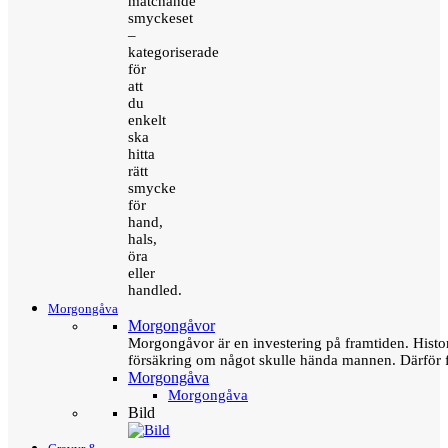
matchande
smyckeset
–
kategoriserade
för
att
du
enkelt
ska
hitta
rätt
smycke
för
hand,
hals,
öra
eller
handled.
Morgongåva
Morgongåvor
Morgongåvor är en investering på framtiden. Hist
försäkring om något skulle hända mannen. Därför 
Morgongåva
Morgongåva
Bild