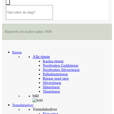
Hantverk och kvalité sedan 1908
Menu
Tillbaka
Ringar
Alla ringar
Kazka-ringar
Norrbotten Guldringar
Norrbotten Silverringar
Palladiumringar
Ringar med sten
Silverringar
Slätaringar
Titanringar
bild
Tornedalssilver
Tornedalssilver
Förvaring