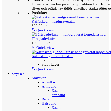
Tornedalssilver bär på en lång tradition från Torn
silver och präglat av tidlös enkelhet, starka rötter
Produkter
Kaffesked – handgraverat...
890,00 kr

Quick view
Tårtspade/kniv –...
1 899,00 kr

Quick view
Kaffesked gubbe – finsk...
999,00 kr
Slut i Lager

Quick view
Smycken
Smycken
Ankelkedjor
Armband
Kazka-
armband
Brosch
Halsband
Kazka-