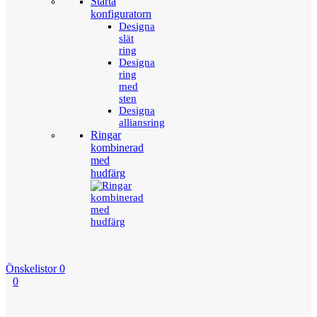
Starta
konfiguratorn
Designa
slät
ring
Designa
ring
med
sten
Designa
alliansring
Ringar
kombinerad
med
hudfärg
Önskelistor
0
0
Menu
Tillbaka