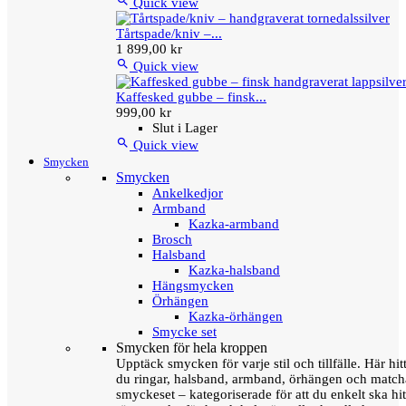

Quick view
Tårtspade/kniv –...
1 899,00 kr

Quick view
Kaffesked gubbe – finsk...
999,00 kr
Slut i Lager

Quick view
Smycken
Smycken
Ankelkedjor
Armband
Kazka-armband
Brosch
Halsband
Kazka-halsband
Hängsmycken
Örhängen
Kazka-örhängen
Smycke set
Smycken för hela kroppen
Upptäck smycken för varje stil och tillfälle. Här hit
du ringar, halsband, armband, örhängen och matc
smyckeset – kategoriserade för att du enkelt ska hit