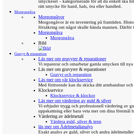
smyckeset – kategoriserade för att du enkelt ska hit
rätt smycke för hand, hals, öra eller handled.
Morgongåva
Morgongåvor
Morgongåvor är en investering på framtiden. Hist
försäkring om något skulle hända mannen. Därför 
Morgongåva
Morgongåva
Bild
Gravyr & reparation
Läs mer om gravyrer & reparationer
Vi reparerar och omarbetar gamla smycken till nya 
Läs mer om gravyrer & reparationer
Gravyr och reparation
Läs mer om vår klockservice
Med förtroende kan du skicka ditt armbandsur och g
Klockservice
Klockservice & klockor
Läs mer om värdering av guld & silver
Vi erbjuder trygg och professionell värdering av gul
uppskattning eller bara veta mer om dina föremål h
Värdering av ädelmetall
Värdera guld, silver & tenn
läs mer om Ädelmetallanalys
Exakt analys av guld, silver och andra ädelmetall