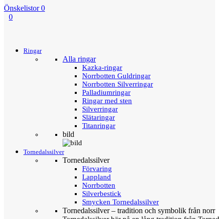
Önskelistor
0
0
Menu
Tillbaka
Ringar
Alla ringar
Kazka-ringar
Norrbotten Guldringar
Norrbotten Silverringar
Palladiumringar
Ringar med sten
Silverringar
Slätaringar
Titanringar
bild
Tornedalssilver
Tornedalssilver
Förvaring
Lappland
Norrbotten
Silverbestick
Smycken Tornedalssilver
Tornedalssilver – tradition och symbolik från norr