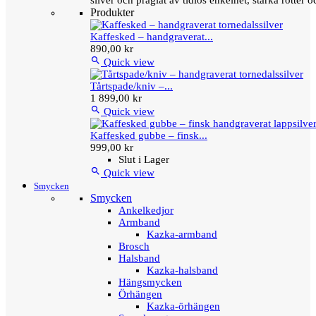
silver och präglat av tidlös enkelhet, starka rötter
Produkter
Kaffesked – handgraverat...
890,00 kr

Quick view
Tårtspade/kniv –...
1 899,00 kr

Quick view
Kaffesked gubbe – finsk...
999,00 kr
Slut i Lager

Quick view
Smycken
Smycken
Ankelkedjor
Armband
Kazka-armband
Brosch
Halsband
Kazka-halsband
Hängsmycken
Örhängen
Kazka-örhängen