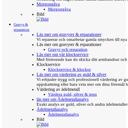
Morgongåva
Morgongåva
Bild
Gravyr &
reparation
Läs mer om gravyrer & reparationer
Vi reparerar och omarbetar gamla smycken till nya 
Läs mer om gravyrer & reparationer
Gravyr och reparation
Läs mer om vår klockservice
Med förtroende kan du skicka ditt armbandsur och g
Klockservice
Klockservice & klockor
Läs mer om värdering av guld & silver
Vi erbjuder trygg och professionell värdering av gul
uppskattning eller bara veta mer om dina föremål h
Värdering av ädelmetall
Värdera guld, silver & tenn
läs mer om Ädelmetallanalys
Exakt analys av guld, silver och andra ädelmetall
Ädelmetallanalys
Ädelmetallanalys
Bild