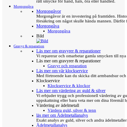
rätt smycke för hand, hals, öra eller handled.
Morgongåva
Morgongåvor
Morgongåvor är en investering på framtiden. Hist
försäkring om något skulle hända mannen. Därför 
Morgongåva
Morgongåva
Bild
Gravyr & reparation
Läs mer om gravyrer & reparationer
Vi reparerar och omarbetar gamla smycken till nya 
Läs mer om gravyrer & reparationer
Gravyr och reparation
Läs mer om vår klockservice
Med förtroende kan du skicka ditt armbandsur och g
Klockservice
Klockservice & klockor
Läs mer om värdering av guld & silver
Vi erbjuder trygg och professionell värdering av gul
uppskattning eller bara veta mer om dina föremål h
Värdering av ädelmetall
Värdera guld, silver & tenn
läs mer om Ädelmetallanalys
Exakt analys av guld, silver och andra ädelmetall
Ädelmetallanalys