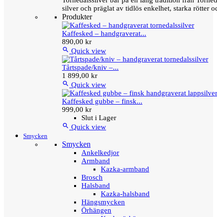
Tornedalssilver bär på en lång tradition från Torn
silver och präglat av tidlös enkelhet, starka rötter
Produkter
Kaffesked – handgraverat...
890,00 kr

Quick view
Tårtspade/kniv –...
1 899,00 kr

Quick view
Kaffesked gubbe – finsk...
999,00 kr
Slut i Lager

Quick view
Smycken
Smycken
Ankelkedjor
Armband
Kazka-armband
Brosch
Halsband
Kazka-halsband
Hängsmycken
Örhängen