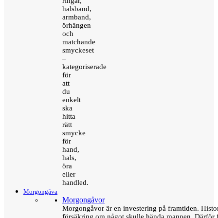
ringar,
halsband,
armband,
örhängen
och
matchande
smyckeset
–
kategoriserade
för
att
du
enkelt
ska
hitta
rätt
smycke
för
hand,
hals,
öra
eller
handled.
Morgongåva
Morgongåvor
Morgongåvor är en investering på framtiden. Hist
försäkring om något skulle hända mannen. Därför 