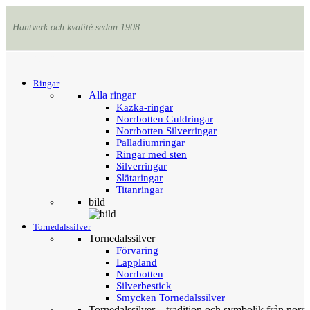
Hantverk och kvalité sedan 1908
Menu
Tillbaka
Ringar
Alla ringar
Kazka-ringar
Norrbotten Guldringar
Norrbotten Silverringar
Palladiumringar
Ringar med sten
Silverringar
Slätaringar
Titanringar
bild
Tornedalssilver
Tornedalssilver
Förvaring
Lappland
Norrbotten
Silverbestick
Smycken Tornedalssilver
Tornedalssilver – tradition och symbolik från norr