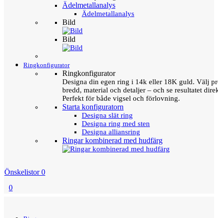
Ädelmetallanalys
Ädelmetallanalys
Bild
Bild
Ringkonfigurator
Ringkonfigurator
Designa din egen ring i 14k eller 18K guld. Välj pro
bredd, material och detaljer – och se resultatet direk
Perfekt för både vigsel och förlovning.
Starta konfiguratorn
Designa slät ring
Designa ring med sten
Designa alliansring
Ringar kombinerad med hudfärg
Önskelistor
0
0
Menu
Tillbaka