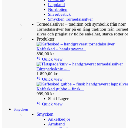
Lappland
Norrbotten
Silverbestick
Smycken Tornedalssilver
Tornedalssilver – tradition och symbolik från norr
Tornedalssilver bär på en lång tradition från Torn
silver och präglat av tidlös enkelhet, starka rötter
Produkter
Kaffesked – handgraverat...
890,00 kr

Quick view
Tårtspade/kniv –...
1 899,00 kr

Quick view
Kaffesked gubbe – finsk...
999,00 kr
Slut i Lager

Quick view
Smycken
Smycken
Ankelkedjor
Armband