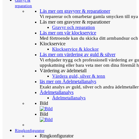
Gravyr &
reparation
Läs mer om gravyrer & reparationer
Vi reparerar och omarbetar gamla smycken till nya 
Läs mer om gravyrer & reparationer
Gravyr och reparation
Läs mer om vår klockservice
Med förtroende kan du skicka ditt armbandsur och g
Klockservice
Klockservice & klockor
Läs mer om värdering av guld & silver
Vi erbjuder trygg och professionell värdering av gul
uppskattning eller bara veta mer om dina föremål h
Värdering av ädelmetall
Värdera guld, silver & tenn
läs mer om Ädelmetallanalys
Exakt analys av guld, silver och andra ädelmetall
Ädelmetallanalys
Ädelmetallanalys
Bild
Bild
Ringkonfigurator
Ringkonfigurator