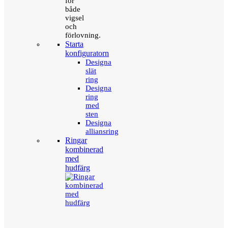
för
både
vigsel
och
förlovning.
Starta
konfiguratorn
Designa
slät
ring
Designa
ring
med
sten
Designa
alliansring
Ringar
kombinerad
med
hudfärg