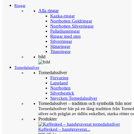
Ringar
Alla ringar
Kazka-ringar
Norrbotten Guldringar
Norrbotten Silverringar
Palladiumringar
Ringar med sten
Silverringar
Slätaringar
Titanringar
bild
Tornedalssilver
Tornedalssilver
Förvaring
Lappland
Norrbotten
Silverbestick
Smycken Tornedalssilver
Tornedalssilver – tradition och symbolik från norr
Tornedalssilver bär på en lång tradition från Torn
silver och präglat av tidlös enkelhet, starka rötter
Produkter
Kaffesked – handgraverat...