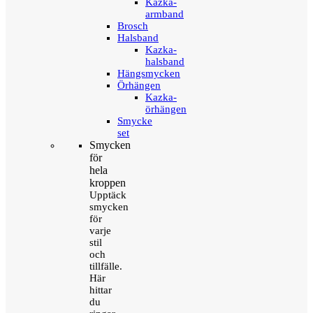
Kazka-
armband
Brosch
Halsband
Kazka-
halsband
Hängsmycken
Örhängen
Kazka-
örhängen
Smycke
set
Smycken
för
hela
kroppen
Upptäck
smycken
för
varje
stil
och
tillfälle.
Här
hittar
du