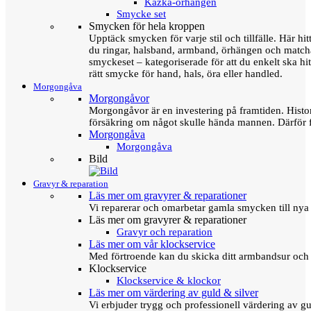
Kazka-örhängen
Smycke set
Smycken för hela kroppen
Upptäck smycken för varje stil och tillfälle. Här hit
du ringar, halsband, armband, örhängen och matc
smyckeset – kategoriserade för att du enkelt ska hit
rätt smycke för hand, hals, öra eller handled.
Morgongåva
Morgongåvor
Morgongåvor är en investering på framtiden. Hist
försäkring om något skulle hända mannen. Därför 
Morgongåva
Morgongåva
Bild
Gravyr & reparation
Läs mer om gravyrer & reparationer
Vi reparerar och omarbetar gamla smycken till nya 
Läs mer om gravyrer & reparationer
Gravyr och reparation
Läs mer om vår klockservice
Med förtroende kan du skicka ditt armbandsur och g
Klockservice
Klockservice & klockor
Läs mer om värdering av guld & silver
Vi erbjuder trygg och professionell värdering av gul