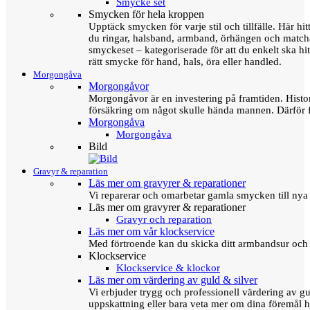
Smycke set
Smycken för hela kroppen
Upptäck smycken för varje stil och tillfälle. Här hit
du ringar, halsband, armband, örhängen och matc
smyckeset – kategoriserade för att du enkelt ska hit
rätt smycke för hand, hals, öra eller handled.
Morgongåva
Morgongåvor
Morgongåvor är en investering på framtiden. Hist
försäkring om något skulle hända mannen. Därför 
Morgongåva
Morgongåva
Bild
Gravyr & reparation
Läs mer om gravyrer & reparationer
Vi reparerar och omarbetar gamla smycken till nya 
Läs mer om gravyrer & reparationer
Gravyr och reparation
Läs mer om vår klockservice
Med förtroende kan du skicka ditt armbandsur och g
Klockservice
Klockservice & klockor
Läs mer om värdering av guld & silver
Vi erbjuder trygg och professionell värdering av gul
uppskattning eller bara veta mer om dina föremål h