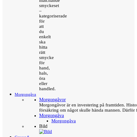
matchande
smyckeset
–
kategoriserade
för
att
du
enkelt
ska
hitta
rätt
smycke
för
hand,
hals,
öra
eller
handled.
Morgongåva
Morgongåvor
Morgongåvor är en investering på framtiden. Hist
försäkring om något skulle hända mannen. Därför 
Morgongåva
Morgongåva
Bild