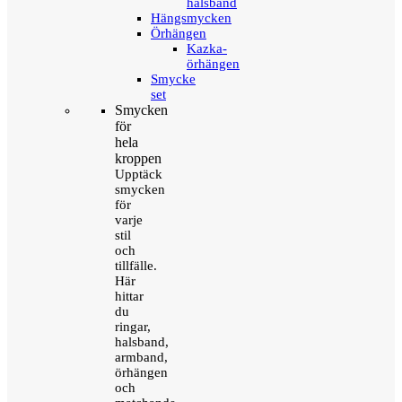
halsband
Hängsmycken
Örhängen
Kazka-
örhängen
Smycke
set
Smycken
för
hela
kroppen
Upptäck
smycken
för
varje
stil
och
tillfälle.
Här
hittar
du
ringar,
halsband,
armband,
örhängen
och