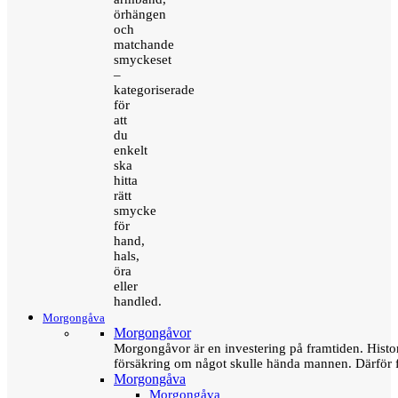
örhängen
och
matchande
smyckeset
–
kategoriserade
för
att
du
enkelt
ska
hitta
rätt
smycke
för
hand,
hals,
öra
eller
handled.
Morgongåva
Morgongåvor
Morgongåvor är en investering på framtiden. Hist
försäkring om något skulle hända mannen. Därför 
Morgongåva
Morgongåva