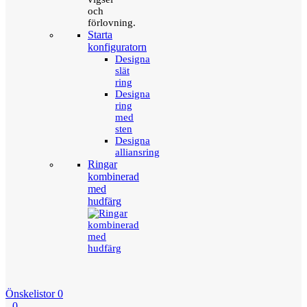
och
förlovning.
Starta
konfiguratorn
Designa
slät
ring
Designa
ring
med
sten
Designa
alliansring
Ringar
kombinerad
med
hudfärg
Önskelistor
0
0