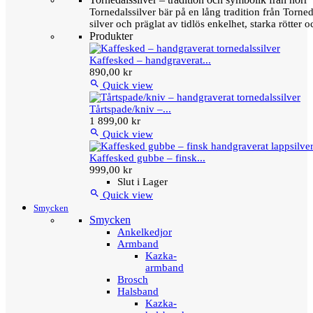
Tornedalssilver bär på en lång tradition från Torn
silver och präglat av tidlös enkelhet, starka rötter
Produkter
Kaffesked – handgraverat...
890,00 kr

Quick view
Tårtspade/kniv –...
1 899,00 kr

Quick view
Kaffesked gubbe – finsk...
999,00 kr
Slut i Lager

Quick view
Smycken
Smycken
Ankelkedjor
Armband
Kazka-
armband
Brosch
Halsband
Kazka-