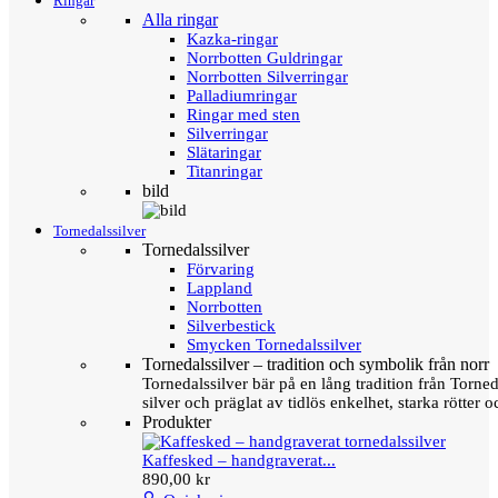
Ringar
Alla ringar
Kazka-ringar
Norrbotten Guldringar
Norrbotten Silverringar
Palladiumringar
Ringar med sten
Silverringar
Slätaringar
Titanringar
bild
Tornedalssilver
Tornedalssilver
Förvaring
Lappland
Norrbotten
Silverbestick
Smycken Tornedalssilver
Tornedalssilver – tradition och symbolik från norr
Tornedalssilver bär på en lång tradition från Torn
silver och präglat av tidlös enkelhet, starka rötter
Produkter
Kaffesked – handgraverat...
890,00 kr
