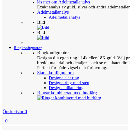
läs mer om Ädelmetallanalys
Exakt analys av guld, silver och andra ädelmetall
Ädelmetallanalys
Ädelmetallanalys
Bild
Bild
Ringkonfigurator
Ringkonfigurator
Designa din egen ring i 14k eller 18K guld. Välj pro
bredd, material och detaljer – och se resultatet direk
Perfekt för både vigsel och förlovning.
Starta konfiguratorn
Designa slät ring
Designa ring med sten
Designa alliansring
Ringar kombinerad med hudfärg
Önskelistor
0
0
Menu
Tillbaka