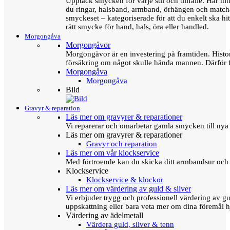
Upptäck smycken för varje stil och tillfälle. Här hit
du ringar, halsband, armband, örhängen och matc
smyckeset – kategoriserade för att du enkelt ska hit
rätt smycke för hand, hals, öra eller handled.
Morgongåva
Morgongåvor
Morgongåvor är en investering på framtiden. Hist
försäkring om något skulle hända mannen. Därför 
Morgongåva
Morgongåva
Bild
Gravyr & reparation
Läs mer om gravyrer & reparationer
Vi reparerar och omarbetar gamla smycken till nya 
Läs mer om gravyrer & reparationer
Gravyr och reparation
Läs mer om vår klockservice
Med förtroende kan du skicka ditt armbandsur och g
Klockservice
Klockservice & klockor
Läs mer om värdering av guld & silver
Vi erbjuder trygg och professionell värdering av gul
uppskattning eller bara veta mer om dina föremål h
Värdering av ädelmetall
Värdera guld, silver & tenn