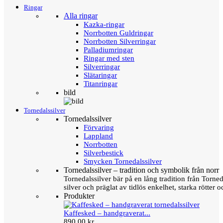
Ringar
Alla ringar
Kazka-ringar
Norrbotten Guldringar
Norrbotten Silverringar
Palladiumringar
Ringar med sten
Silverringar
Slätaringar
Titanringar
bild
Tornedalssilver
Tornedalssilver
Förvaring
Lappland
Norrbotten
Silverbestick
Smycken Tornedalssilver
Tornedalssilver – tradition och symbolik från norr
Tornedalssilver bär på en lång tradition från Torn
silver och präglat av tidlös enkelhet, starka rötter
Produkter
Kaffesked – handgraverat...
890,00 kr