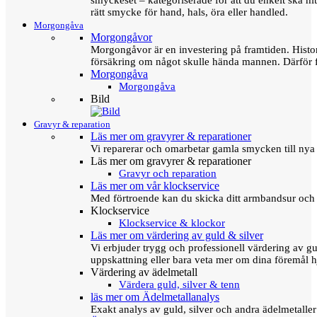
smyckeset – kategoriserade för att du enkelt ska hit
rätt smycke för hand, hals, öra eller handled.
Morgongåva
Morgongåvor
Morgongåvor är en investering på framtiden. Hist
försäkring om något skulle hända mannen. Därför 
Morgongåva
Morgongåva
Bild
Gravyr & reparation
Läs mer om gravyrer & reparationer
Vi reparerar och omarbetar gamla smycken till nya 
Läs mer om gravyrer & reparationer
Gravyr och reparation
Läs mer om vår klockservice
Med förtroende kan du skicka ditt armbandsur och g
Klockservice
Klockservice & klockor
Läs mer om värdering av guld & silver
Vi erbjuder trygg och professionell värdering av gul
uppskattning eller bara veta mer om dina föremål h
Värdering av ädelmetall
Värdera guld, silver & tenn
läs mer om Ädelmetallanalys
Exakt analys av guld, silver och andra ädelmetall