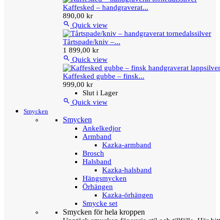
Kaffesked – handgraverat...
890,00 kr

Quick view
Tårtspade/kniv –...
1 899,00 kr

Quick view
Kaffesked gubbe – finsk...
999,00 kr
Slut i Lager

Quick view
Smycken
Smycken
Ankelkedjor
Armband
Kazka-armband
Brosch
Halsband
Kazka-halsband
Hängsmycken
Örhängen
Kazka-örhängen
Smycke set
Smycken för hela kroppen