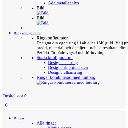
Ädelmetallanalys
Bild
Bild
Ringkonfigurator
Ringkonfigurator
Designa din egen ring i 14k eller 18K guld. Välj pro
bredd, material och detaljer – och se resultatet direk
Perfekt för både vigsel och förlovning.
Starta konfiguratorn
Designa slät ring
Designa ring med sten
Designa alliansring
Ringar kombinerad med hudfärg
Önskelistor
0
0
Menu
Tillbaka
Ringar
Alla ringar