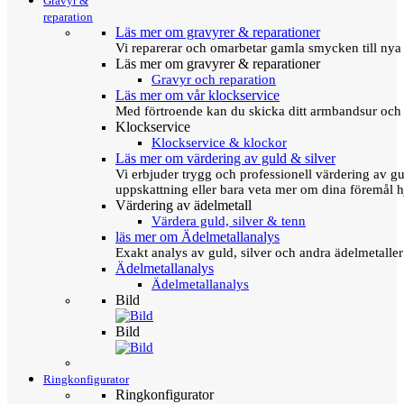
Gravyr &
reparation
Läs mer om gravyrer & reparationer
Vi reparerar och omarbetar gamla smycken till nya 
Läs mer om gravyrer & reparationer
Gravyr och reparation
Läs mer om vår klockservice
Med förtroende kan du skicka ditt armbandsur och g
Klockservice
Klockservice & klockor
Läs mer om värdering av guld & silver
Vi erbjuder trygg och professionell värdering av gul
uppskattning eller bara veta mer om dina föremål h
Värdering av ädelmetall
Värdera guld, silver & tenn
läs mer om Ädelmetallanalys
Exakt analys av guld, silver och andra ädelmetall
Ädelmetallanalys
Ädelmetallanalys
Bild
Bild
Ringkonfigurator
Ringkonfigurator