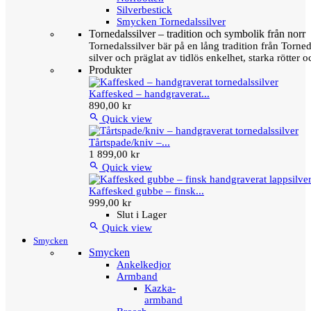
Silverbestick
Smycken Tornedalssilver
Tornedalssilver – tradition och symbolik från norr
Tornedalssilver bär på en lång tradition från Torn
silver och präglat av tidlös enkelhet, starka rötter
Produkter
Kaffesked – handgraverat...
890,00 kr

Quick view
Tårtspade/kniv –...
1 899,00 kr

Quick view
Kaffesked gubbe – finsk...
999,00 kr
Slut i Lager

Quick view
Smycken
Smycken
Ankelkedjor
Armband
Kazka-
armband