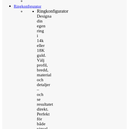
Ringkonfigurator
Ringkonfigurator
Designa
din
egen
ring
i
14k
eller
18K
guld.
Välj
profil,
bredd,
material
och
detaljer
–
och
se
resultatet
direkt.
Perfekt
för
både
vigsel