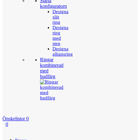
Starta
konfiguratorn
Designa
slät
ring
Designa
ring
med
sten
Designa
alliansring
Ringar
kombinerad
med
hudfärg
Önskelistor
0
0
Menu
Tillbaka