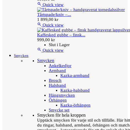

Quick view
Tårtspade/kniv –...
1 899,00 kr

Quick view
Kaffesked gubbe – finsk...
999,00 kr
Slut i Lager

Quick view
Smycken
Smycken
Ankelkedjor
Armband
Kazka-armband
Brosch
Halsband
Kazka-halsband
Hängsmycken
Örhängen
Kazka-örhängen
Smycke set
Smycken för hela kroppen
Upptäck smycken för varje stil och tillfälle. Här hit
du ringar, halsband, armband, örhängen och matc