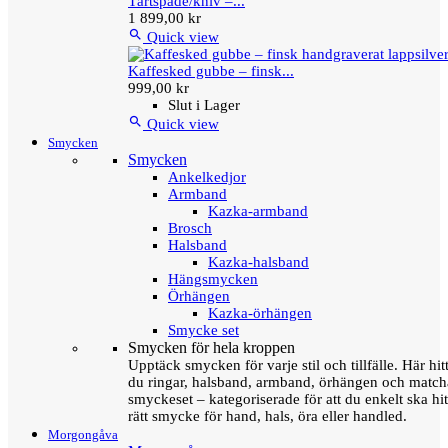
Tårtspade/kniv –...
1 899,00 kr

Quick view
Kaffesked gubbe – finsk...
999,00 kr
Slut i Lager

Quick view
Smycken
Smycken
Ankelkedjor
Armband
Kazka-armband
Brosch
Halsband
Kazka-halsband
Hängsmycken
Örhängen
Kazka-örhängen
Smycke set
Smycken för hela kroppen
Upptäck smycken för varje stil och tillfälle. Här hit
du ringar, halsband, armband, örhängen och matc
smyckeset – kategoriserade för att du enkelt ska hit
rätt smycke för hand, hals, öra eller handled.
Morgongåva