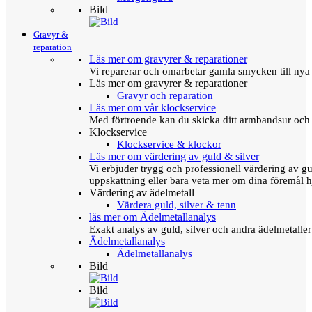
Bild
Gravyr &
reparation
Läs mer om gravyrer & reparationer
Vi reparerar och omarbetar gamla smycken till nya 
Läs mer om gravyrer & reparationer
Gravyr och reparation
Läs mer om vår klockservice
Med förtroende kan du skicka ditt armbandsur och g
Klockservice
Klockservice & klockor
Läs mer om värdering av guld & silver
Vi erbjuder trygg och professionell värdering av gul
uppskattning eller bara veta mer om dina föremål h
Värdering av ädelmetall
Värdera guld, silver & tenn
läs mer om Ädelmetallanalys
Exakt analys av guld, silver och andra ädelmetall
Ädelmetallanalys
Ädelmetallanalys
Bild
Bild