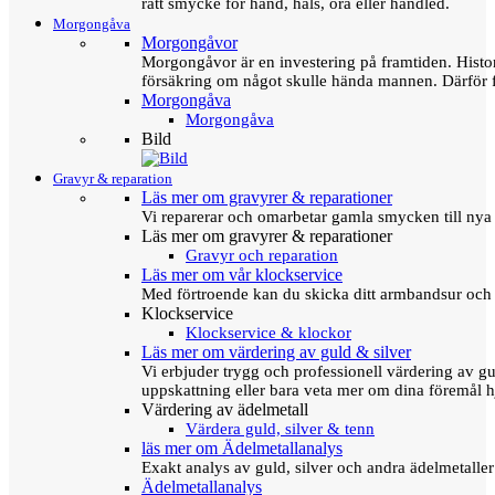
rätt smycke för hand, hals, öra eller handled.
Morgongåva
Morgongåvor
Morgongåvor är en investering på framtiden. Hist
försäkring om något skulle hända mannen. Därför 
Morgongåva
Morgongåva
Bild
Gravyr & reparation
Läs mer om gravyrer & reparationer
Vi reparerar och omarbetar gamla smycken till nya 
Läs mer om gravyrer & reparationer
Gravyr och reparation
Läs mer om vår klockservice
Med förtroende kan du skicka ditt armbandsur och g
Klockservice
Klockservice & klockor
Läs mer om värdering av guld & silver
Vi erbjuder trygg och professionell värdering av gul
uppskattning eller bara veta mer om dina föremål h
Värdering av ädelmetall
Värdera guld, silver & tenn
läs mer om Ädelmetallanalys
Exakt analys av guld, silver och andra ädelmetall
Ädelmetallanalys