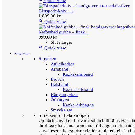
Quick view
Tårtspade/kniv –...
1 899,00 kr

Quick view
Kaffesked gubbe – finsk...
999,00 kr
Slut i Lager

Quick view
Smycken
Smycken
Ankelkedjor
Armband
Kazka-armband
Brosch
Halsband
Kazka-halsband
Hängsmycken
Örhängen
Kazka-örhängen
Smycke set
Smycken för hela kroppen
Upptäck smycken för varje stil och tillfälle. Här hit
du ringar, halsband, armband, örhängen och matc
smyckeset – kategoriserade för att du enkelt ska hit