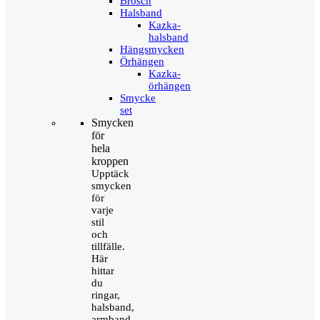
Brosch
Halsband
Kazka-
halsband
Hängsmycken
Örhängen
Kazka-
örhängen
Smycke
set
Smycken
för
hela
kroppen
Upptäck
smycken
för
varje
stil
och
tillfälle.
Här
hittar
du
ringar,
halsband,
armband,