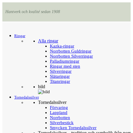
Hantverk och kvalité sedan 1908
Menu
Tillbaka
Ringar
Alla ringar
Kazka-ringar
Norrbotten Guldringar
Norrbotten Silverringar
Palladiumringar
Ringar med sten
Silverringar
Slätaringar
Titanringar
bild
Tornedalssilver
Tornedalssilver
Förvaring
Lappland
Norrbotten
Silverbestick
Smycken Tornedalssilver
Tornedalssilver – tradition och symbolik från norr