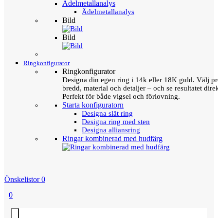
Ädelmetallanalys
Ädelmetallanalys
Bild
Bild
Ringkonfigurator
Ringkonfigurator
Designa din egen ring i 14k eller 18K guld. Välj pro
bredd, material och detaljer – och se resultatet direk
Perfekt för både vigsel och förlovning.
Starta konfiguratorn
Designa slät ring
Designa ring med sten
Designa alliansring
Ringar kombinerad med hudfärg
Önskelistor
0
0