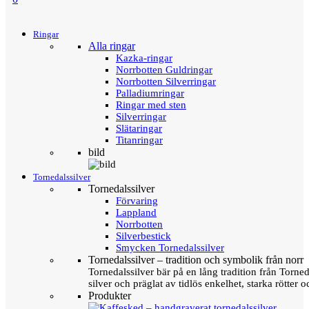
Menu
Tillbaka
Ringar
Alla ringar
Kazka-ringar
Norrbotten Guldringar
Norrbotten Silverringar
Palladiumringar
Ringar med sten
Silverringar
Slätaringar
Titanringar
bild
Tornedalssilver
Tornedalssilver
Förvaring
Lappland
Norrbotten
Silverbestick
Smycken Tornedalssilver
Tornedalssilver – tradition och symbolik från norr
Tornedalssilver bär på en lång tradition från Torn
silver och präglat av tidlös enkelhet, starka rötter
Produkter