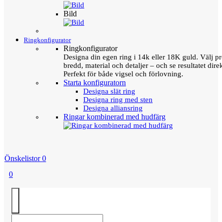
Bild
Ringkonfigurator
Ringkonfigurator
Designa din egen ring i 14k eller 18K guld. Välj pro
bredd, material och detaljer – och se resultatet direk
Perfekt för både vigsel och förlovning.
Starta konfiguratorn
Designa slät ring
Designa ring med sten
Designa alliansring
Ringar kombinerad med hudfärg
Önskelistor
0
0