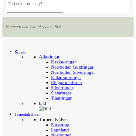
Hantverk och kvalité sedan 1908
Menu
Tillbaka
Ringar
Alla ringar
Kazka-ringar
Norrbotten Guldringar
Norrbotten Silverringar
Palladiumringar
Ringar med sten
Silverringar
Slätaringar
Titanringar
bild
Tornedalssilver
Tornedalssilver
Förvaring
Lappland
Norrbotten