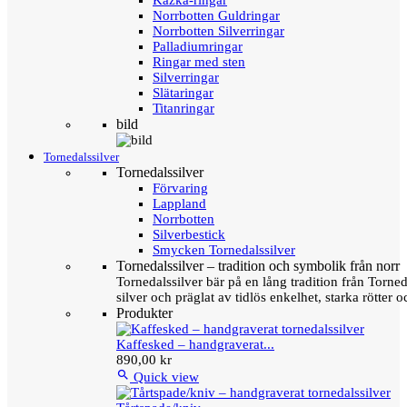
Kazka-ringar
Norrbotten Guldringar
Norrbotten Silverringar
Palladiumringar
Ringar med sten
Silverringar
Slätaringar
Titanringar
bild
Tornedalssilver
Tornedalssilver
Förvaring
Lappland
Norrbotten
Silverbestick
Smycken Tornedalssilver
Tornedalssilver – tradition och symbolik från norr
Tornedalssilver bär på en lång tradition från Torn
silver och präglat av tidlös enkelhet, starka rötter
Produkter
Kaffesked – handgraverat...
890,00 kr

Quick view