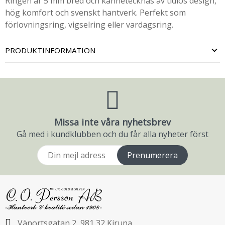
Ringen är 5 mm bred och kännetecknas av tidlös design,
hög komfort och svenskt hantverk. Perfekt som
förlovningsring, vigselring eller vardagsring.
PRODUKTINFORMATION
Missa inte våra nyhetsbrev
Gå med i kundklubben och du får alla nyheter först
Prenumerera
Vänortsgatan 2, 981 32 Kiruna