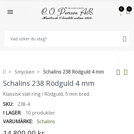
0
0
Smycken
Schalins 238 Rödguld 4 mm
Schalins 238 Rödguld 4 mm
Klassisk slät ring i Rödguld, 5 mm bred.
SKU:
238-4
I LAGER:
10 produkter
VARUMÄRKE:
Schalins
14 800,00 kr