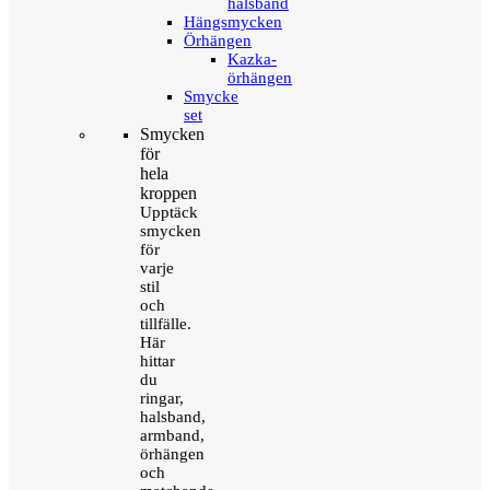
halsband
Hängsmycken
Örhängen
Kazka-
örhängen
Smycke
set
Smycken
för
hela
kroppen
Upptäck
smycken
för
varje
stil
och
tillfälle.
Här
hittar
du
ringar,
halsband,
armband,
örhängen
och