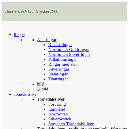
Hantverk och kvalité sedan 1908
Menu
Tillbaka
Ringar
Alla ringar
Kazka-ringar
Norrbotten Guldringar
Norrbotten Silverringar
Palladiumringar
Ringar med sten
Silverringar
Slätaringar
Titanringar
bild
Tornedalssilver
Tornedalssilver
Förvaring
Lappland
Norrbotten
Silverbestick
Smycken Tornedalssilver
Tornedalssilver – tradition och symbolik från norr