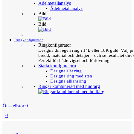
Ädelmetallanalys
Ädelmetallanalys
Bild
Bild
Ringkonfigurator
Ringkonfigurator
Designa din egen ring i 14k eller 18K guld. Välj pro
bredd, material och detaljer – och se resultatet direk
Perfekt för både vigsel och förlovning.
Starta konfiguratorn
Designa slät ring
Designa ring med sten
Designa alliansring
Ringar kombinerad med hudfärg
Önskelistor
0
0
Menu
Tillbaka