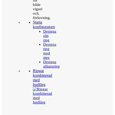
för
både
vigsel
och
förlovning.
Starta
konfiguratorn
Designa
slät
ring
Designa
ring
med
sten
Designa
alliansring
Ringar
kombinerad
med
hudfärg