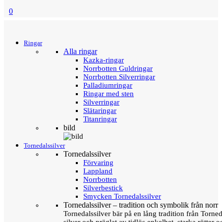
0
Menu
Tillbaka
Ringar
Alla ringar
Kazka-ringar
Norrbotten Guldringar
Norrbotten Silverringar
Palladiumringar
Ringar med sten
Silverringar
Slätaringar
Titanringar
bild
Tornedalssilver
Tornedalssilver
Förvaring
Lappland
Norrbotten
Silverbestick
Smycken Tornedalssilver
Tornedalssilver – tradition och symbolik från norr
Tornedalssilver bär på en lång tradition från Torn