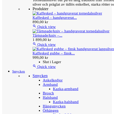
Tornedalssilver bär på en lång tradition från Torn
silver och präglat av tidlös enkelhet, starka rötter
Produkter
Kaffesked – handgraverat...
890,00 kr

Quick view
Tårtspade/kniv –...
1 899,00 kr

Quick view
Kaffesked gubbe – finsk...
999,00 kr
Slut i Lager

Quick view
Smycken
Smycken
Ankelkedjor
Armband
Kazka-armband
Brosch
Halsband
Kazka-halsband
Hängsmycken
Örhängen