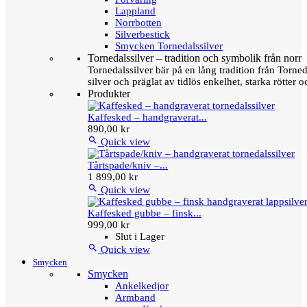
Lappland
Norrbotten
Silverbestick
Smycken Tornedalssilver
Tornedalssilver – tradition och symbolik från norr
Tornedalssilver bär på en lång tradition från Torn
silver och präglat av tidlös enkelhet, starka rötter
Produkter
Kaffesked – handgraverat...
890,00 kr

Quick view
Tårtspade/kniv –...
1 899,00 kr

Quick view
Kaffesked gubbe – finsk...
999,00 kr
Slut i Lager

Quick view
Smycken
Smycken
Ankelkedjor
Armband