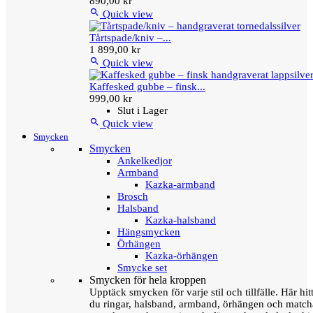
890,00 kr

Quick view
Tårtspade/kniv –...
1 899,00 kr

Quick view
Kaffesked gubbe – finsk...
999,00 kr
Slut i Lager

Quick view
Smycken
Smycken
Ankelkedjor
Armband
Kazka-armband
Brosch
Halsband
Kazka-halsband
Hängsmycken
Örhängen
Kazka-örhängen
Smycke set
Smycken för hela kroppen
Upptäck smycken för varje stil och tillfälle. Här hit
du ringar, halsband, armband, örhängen och matc