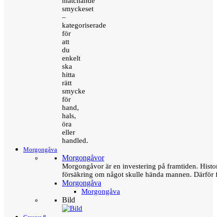
matchande
smyckeset
–
kategoriserade
för
att
du
enkelt
ska
hitta
rätt
smycke
för
hand,
hals,
öra
eller
handled.
Morgongåva
Morgongåvor
Morgongåvor är en investering på framtiden. Hist
försäkring om något skulle hända mannen. Därför 
Morgongåva
Morgongåva
Bild