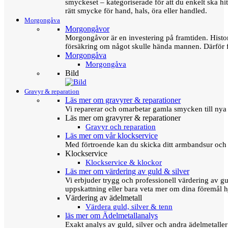
smyckeset – kategoriserade för att du enkelt ska hit
rätt smycke för hand, hals, öra eller handled.
Morgongåva
Morgongåvor
Morgongåvor är en investering på framtiden. Hist
försäkring om något skulle hända mannen. Därför 
Morgongåva
Morgongåva
Bild
Gravyr & reparation
Läs mer om gravyrer & reparationer
Vi reparerar och omarbetar gamla smycken till nya 
Läs mer om gravyrer & reparationer
Gravyr och reparation
Läs mer om vår klockservice
Med förtroende kan du skicka ditt armbandsur och g
Klockservice
Klockservice & klockor
Läs mer om värdering av guld & silver
Vi erbjuder trygg och professionell värdering av gul
uppskattning eller bara veta mer om dina föremål h
Värdering av ädelmetall
Värdera guld, silver & tenn
läs mer om Ädelmetallanalys
Exakt analys av guld, silver och andra ädelmetall