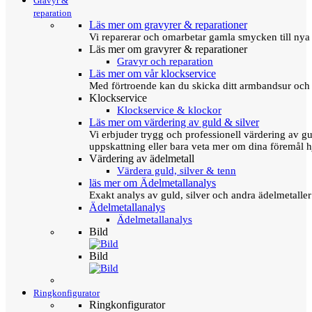
Gravyr &
reparation
Läs mer om gravyrer & reparationer
Vi reparerar och omarbetar gamla smycken till nya 
Läs mer om gravyrer & reparationer
Gravyr och reparation
Läs mer om vår klockservice
Med förtroende kan du skicka ditt armbandsur och g
Klockservice
Klockservice & klockor
Läs mer om värdering av guld & silver
Vi erbjuder trygg och professionell värdering av gul
uppskattning eller bara veta mer om dina föremål h
Värdering av ädelmetall
Värdera guld, silver & tenn
läs mer om Ädelmetallanalys
Exakt analys av guld, silver och andra ädelmetall
Ädelmetallanalys
Ädelmetallanalys
Bild
Bild
Ringkonfigurator
Ringkonfigurator