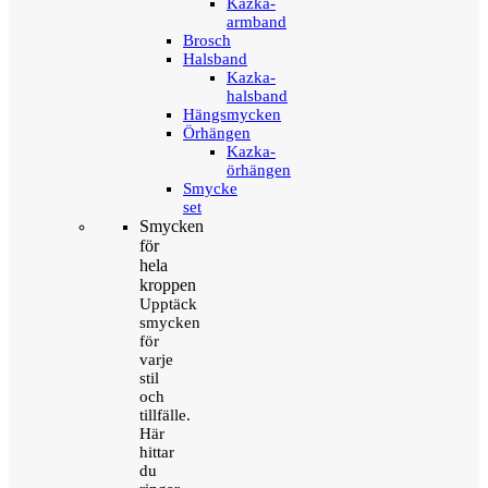
Kazka-
armband
Brosch
Halsband
Kazka-
halsband
Hängsmycken
Örhängen
Kazka-
örhängen
Smycke
set
Smycken
för
hela
kroppen
Upptäck
smycken
för
varje
stil
och
tillfälle.
Här
hittar
du