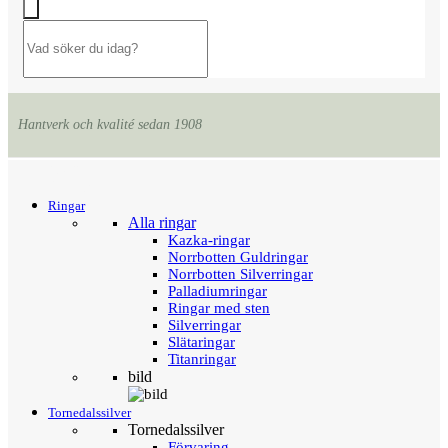
Hantverk och kvalité sedan 1908
Menu
Tillbaka
Ringar
Alla ringar
Kazka-ringar
Norrbotten Guldringar
Norrbotten Silverringar
Palladiumringar
Ringar med sten
Silverringar
Slätaringar
Titanringar
bild
Tornedalssilver
Tornedalssilver
Förvaring