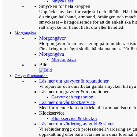
Smycke set
Smycken för hela kroppen
Upptäck smycken för varje stil och tillfälle. Här hit
du ringar, halsband, armband, örhängen och matc
smyckeset – kategoriserade för att du enkelt ska hit
rätt smycke för hand, hals, öra eller handled.
Morgongåva
Morgongåvor
Morgongåvor är en investering på framtiden. Hist
försäkring om något skulle hända mannen. Därför 
Morgongåva
Morgongåva
Bild
Gravyr & reparation
Läs mer om gravyrer & reparationer
Vi reparerar och omarbetar gamla smycken till nya 
Läs mer om gravyrer & reparationer
Gravyr och reparation
Läs mer om vår klockservice
Med förtroende kan du skicka ditt armbandsur och g
Klockservice
Klockservice & klockor
Läs mer om värdering av guld & silver
Vi erbjuder trygg och professionell värdering av gul
uppskattning eller bara veta mer om dina föremål h