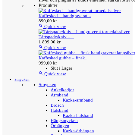
silver och präglat av tidlös enkelhet, starka rötter
Produkter
Kaffesked – handgraverat...
890,00 kr

Quick view
Tårtspade/kniv –...
1 899,00 kr

Quick view
Kaffesked gubbe – finsk...
999,00 kr
Slut i Lager

Quick view
Smycken
Smycken
Ankelkedjor
Armband
Kazka-armband
Brosch
Halsband
Kazka-halsband
Hängsmycken
Örhängen
Kazka-örhängen