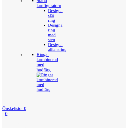
Starta
konfiguratorn
Designa
slät
ring
Designa
ring
med
sten
Designa
alliansring
Ringar
kombinerad
med
hudfärg
Önskelistor
0
0
Menu
Tillbaka