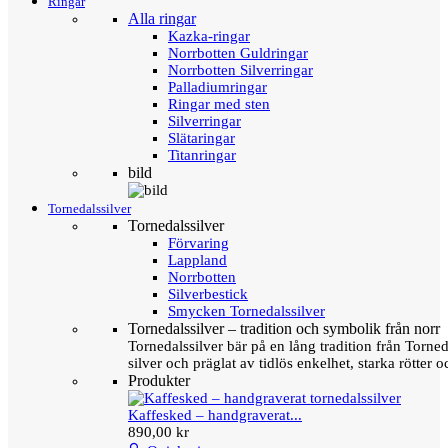
Ringar
Alla ringar
Kazka-ringar
Norrbotten Guldringar
Norrbotten Silverringar
Palladiumringar
Ringar med sten
Silverringar
Slätaringar
Titanringar
bild
Tornedalssilver
Tornedalssilver
Förvaring
Lappland
Norrbotten
Silverbestick
Smycken Tornedalssilver
Tornedalssilver – tradition och symbolik från norr
Tornedalssilver bär på en lång tradition från Torn
silver och präglat av tidlös enkelhet, starka rötter
Produkter
Kaffesked – handgraverat...
890,00 kr