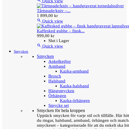

Quick view
Tårtspade/kniv –...
1 899,00 kr

Quick view
Kaffesked gubbe – finsk...
999,00 kr
Slut i Lager

Quick view
Smycken
Smycken
Ankelkedjor
Armband
Kazka-armband
Brosch
Halsband
Kazka-halsband
Hängsmycken
Örhängen
Kazka-örhängen
Smycke set
Smycken för hela kroppen
Upptäck smycken för varje stil och tillfälle. Här hit
du ringar, halsband, armband, örhängen och matc
smyckeset – kategoriserade för att du enkelt ska hit