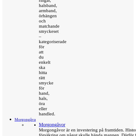
ringar,
halsband,
armband,
örhängen
och
matchande
smyckeset
–
kategoriserade
för
att
du
enkelt
ska
hitta
rätt
smycke
för
hand,
hals,
öra
eller
handled.
Morgongåva
Morgongåvor
Morgongåvor är en investering på framtiden. Hist
försäkring om något skulle hända mannen. Därför 