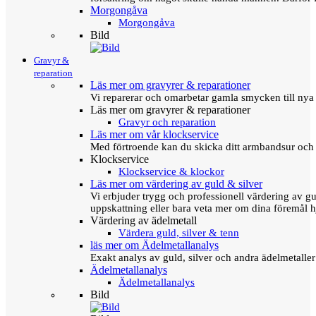
Morgongåva
Morgongåva
Bild
Gravyr &
reparation
Läs mer om gravyrer & reparationer
Vi reparerar och omarbetar gamla smycken till nya 
Läs mer om gravyrer & reparationer
Gravyr och reparation
Läs mer om vår klockservice
Med förtroende kan du skicka ditt armbandsur och g
Klockservice
Klockservice & klockor
Läs mer om värdering av guld & silver
Vi erbjuder trygg och professionell värdering av gul
uppskattning eller bara veta mer om dina föremål h
Värdering av ädelmetall
Värdera guld, silver & tenn
läs mer om Ädelmetallanalys
Exakt analys av guld, silver och andra ädelmetall
Ädelmetallanalys
Ädelmetallanalys
Bild