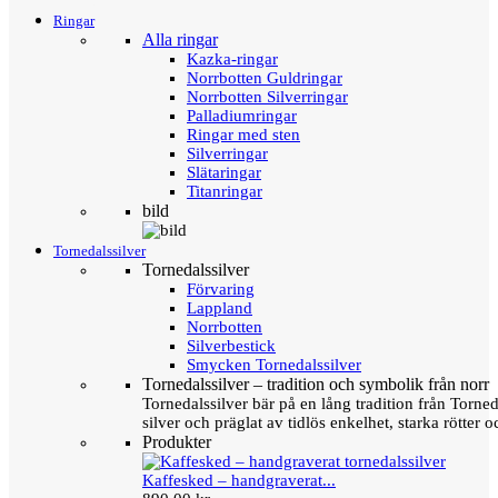
Ringar
Alla ringar
Kazka-ringar
Norrbotten Guldringar
Norrbotten Silverringar
Palladiumringar
Ringar med sten
Silverringar
Slätaringar
Titanringar
bild
Tornedalssilver
Tornedalssilver
Förvaring
Lappland
Norrbotten
Silverbestick
Smycken Tornedalssilver
Tornedalssilver – tradition och symbolik från norr
Tornedalssilver bär på en lång tradition från Torn
silver och präglat av tidlös enkelhet, starka rötter
Produkter
Kaffesked – handgraverat...