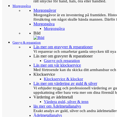
rätt smycke för hand, hals, öra eller handled.
Morgongåva
Morgongåvor
Morgongåvor är en investering på framtiden. Hist
försäkring om något skulle hända mannen. Därför 
Morgongåva
Morgongåva
Bild
Gravyr & reparation
Läs mer om gravyrer & reparationer
Vi reparerar och omarbetar gamla smycken till nya 
Läs mer om gravyrer & reparationer
Gravyr och reparation
Läs mer om vår klockservice
Med förtroende kan du skicka ditt armbandsur och g
Klockservice
Klockservice & klockor
Läs mer om värdering av guld & silver
Vi erbjuder trygg och professionell värdering av gul
uppskattning eller bara veta mer om dina föremål h
Värdering av ädelmetall
Värdera guld, silver & tenn
läs mer om Ädelmetallanalys
Exakt analys av guld, silver och andra ädelmetall
Ädelmetallanalys