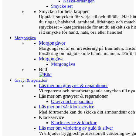
Kazka-örhängen
Smycke set
Smycken för hela kroppen
Upptäck smycken för varje stil och tillfälle. Här hit
du ringar, halsband, armband, örhängen och matc
smyckeset – kategoriserade för att du enkelt ska hit
rätt smycke för hand, hals, öra eller handled.
Morgongåva
Morgongåvor
Morgongåvor är en investering på framtiden. Hist
försäkring om något skulle hända mannen. Därför 
Morgongåva
Morgongåva
Bild
Gravyr & reparation
Läs mer om gravyrer & reparationer
Vi reparerar och omarbetar gamla smycken till nya 
Läs mer om gravyrer & reparationer
Gravyr och reparation
Läs mer om vår klockservice
Med förtroende kan du skicka ditt armbandsur och g
Klockservice
Klockservice & klockor
Läs mer om värdering av guld & silver
Vi erbjuder trygg och professionell värdering av gul