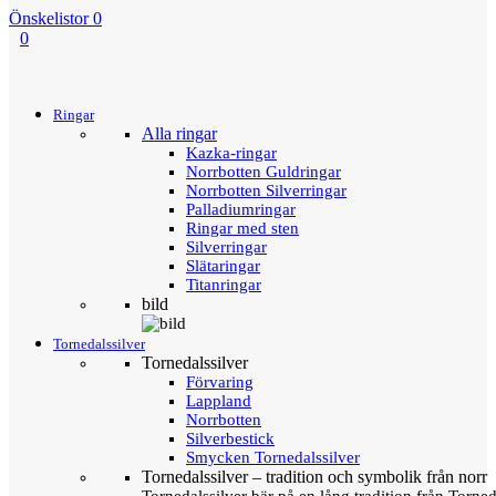
Önskelistor
0
0
Menu
Tillbaka
Ringar
Alla ringar
Kazka-ringar
Norrbotten Guldringar
Norrbotten Silverringar
Palladiumringar
Ringar med sten
Silverringar
Slätaringar
Titanringar
bild
Tornedalssilver
Tornedalssilver
Förvaring
Lappland
Norrbotten
Silverbestick
Smycken Tornedalssilver
Tornedalssilver – tradition och symbolik från norr