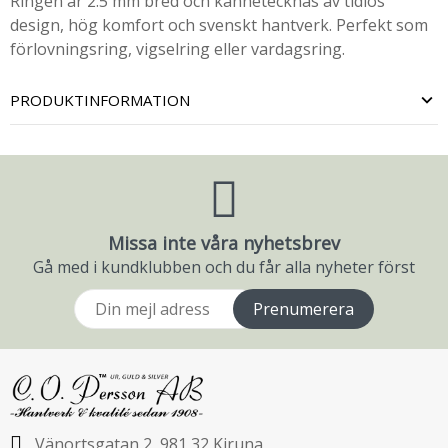
Ringen är 2.5 mm bred och kännetecknas av tidlös
design, hög komfort och svenskt hantverk. Perfekt som
förlovningsring, vigselring eller vardagsring.
PRODUKTINFORMATION
Missa inte våra nyhetsbrev
Gå med i kundklubben och du får alla nyheter först
Prenumerera
Vänortsgatan 2, 981 32 Kiruna