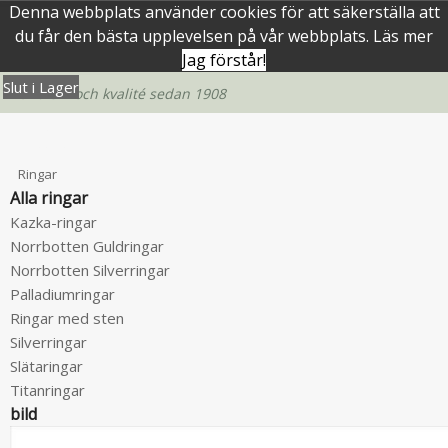
Denna webbplats använder cookies för att säkerställa att
du får den bästa upplevelsen på vår webbplats.
Läs mer
Jag förstår!
Slut i Lager
Slut i Lager
Slut i Lager
Hantverk och kvalité sedan 1908
Menu
Tillbaka
Ringar
Alla ringar
Kazka-ringar
Norrbotten Guldringar
Norrbotten Silverringar
Palladiumringar
Ringar med sten
Silverringar
Slätaringar
Titanringar
bild