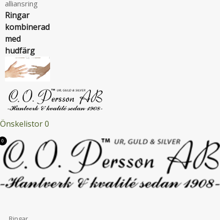
alliansring
Ringar
kombinerad
med
hudfärg
Önskelistor
0
0
Menu
Tillbaka
Ringar