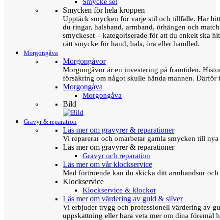
Smycke set
Smycken för hela kroppen
Upptäck smycken för varje stil och tillfälle. Här hit
du ringar, halsband, armband, örhängen och matc
smyckeset – kategoriserade för att du enkelt ska hit
rätt smycke för hand, hals, öra eller handled.
Morgongåva
Morgongåvor
Morgongåvor är en investering på framtiden. Hist
försäkring om något skulle hända mannen. Därför 
Morgongåva
Morgongåva
Bild
Gravyr & reparation
Läs mer om gravyrer & reparationer
Vi reparerar och omarbetar gamla smycken till nya 
Läs mer om gravyrer & reparationer
Gravyr och reparation
Läs mer om vår klockservice
Med förtroende kan du skicka ditt armbandsur och g
Klockservice
Klockservice & klockor
Läs mer om värdering av guld & silver
Vi erbjuder trygg och professionell värdering av gul
uppskattning eller bara veta mer om dina föremål h