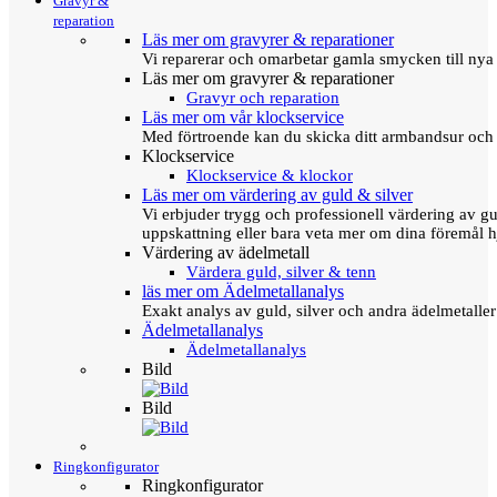
Gravyr &
reparation
Läs mer om gravyrer & reparationer
Vi reparerar och omarbetar gamla smycken till nya 
Läs mer om gravyrer & reparationer
Gravyr och reparation
Läs mer om vår klockservice
Med förtroende kan du skicka ditt armbandsur och g
Klockservice
Klockservice & klockor
Läs mer om värdering av guld & silver
Vi erbjuder trygg och professionell värdering av gul
uppskattning eller bara veta mer om dina föremål h
Värdering av ädelmetall
Värdera guld, silver & tenn
läs mer om Ädelmetallanalys
Exakt analys av guld, silver och andra ädelmetall
Ädelmetallanalys
Ädelmetallanalys
Bild
Bild
Ringkonfigurator
Ringkonfigurator