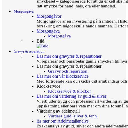
smyckeset – kategoriserade för att du enkelt ska hit
rätt smycke för hand, hals, öra eller handled.
Morgongåva
Morgongåvor
Morgongåvor är en investering på framtiden. Hist
försäkring om något skulle hända mannen. Därför 
Morgongåva
Morgongåva
Bild
Gravyr & reparation
Läs mer om gravyrer & reparationer
Vi reparerar och omarbetar gamla smycken till nya 
Läs mer om gravyrer & reparationer
Gravyr och reparation
Läs mer om vår klockservice
Med förtroende kan du skicka ditt armbandsur och g
Klockservice
Klockservice & klockor
Läs mer om värdering av guld & silver
Vi erbjuder trygg och professionell värdering av gul
uppskattning eller bara veta mer om dina föremål h
Värdering av ädelmetall
Värdera guld, silver & tenn
läs mer om Ädelmetallanalys
Exakt analys av guld, silver och andra ädelmetall