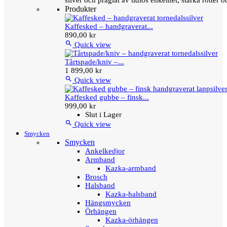
silver och präglat av tidlös enkelhet, starka rötter
Produkter
Kaffesked – handgraverat...
890,00 kr

Quick view
Tårtspade/kniv –...
1 899,00 kr

Quick view
Kaffesked gubbe – finsk...
999,00 kr
Slut i Lager

Quick view
Smycken
Smycken
Ankelkedjor
Armband
Kazka-armband
Brosch
Halsband
Kazka-halsband
Hängsmycken
Örhängen
Kazka-örhängen