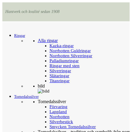
Hantverk och kvalité sedan 1908
Menu
Tillbaka
Ringar
Alla ringar
Kazka-ringar
Norrbotten Guldringar
Norrbotten Silverringar
Palladiumringar
Ringar med sten
Silverringar
Slätaringar
Titanringar
bild
Tornedalssilver
Tornedalssilver
Förvaring
Lappland
Norrbotten
Silverbestick
Smycken Tornedalssilver
Tornedalssilver – tradition och symbolik från norr