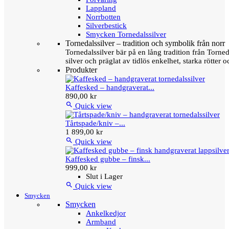
Lappland
Norrbotten
Silverbestick
Smycken Tornedalssilver
Tornedalssilver – tradition och symbolik från norr
Tornedalssilver bär på en lång tradition från Torn
silver och präglat av tidlös enkelhet, starka rötter
Produkter
Kaffesked – handgraverat...
890,00 kr

Quick view
Tårtspade/kniv –...
1 899,00 kr

Quick view
Kaffesked gubbe – finsk...
999,00 kr
Slut i Lager

Quick view
Smycken
Smycken
Ankelkedjor
Armband