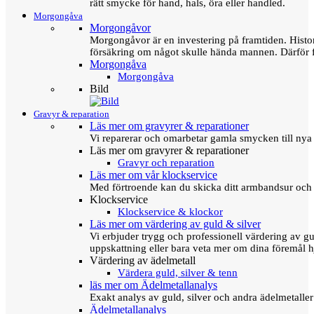
rätt smycke för hand, hals, öra eller handled.
Morgongåva
Morgongåvor
Morgongåvor är en investering på framtiden. Hist
försäkring om något skulle hända mannen. Därför 
Morgongåva
Morgongåva
Bild
Gravyr & reparation
Läs mer om gravyrer & reparationer
Vi reparerar och omarbetar gamla smycken till nya 
Läs mer om gravyrer & reparationer
Gravyr och reparation
Läs mer om vår klockservice
Med förtroende kan du skicka ditt armbandsur och g
Klockservice
Klockservice & klockor
Läs mer om värdering av guld & silver
Vi erbjuder trygg och professionell värdering av gul
uppskattning eller bara veta mer om dina föremål h
Värdering av ädelmetall
Värdera guld, silver & tenn
läs mer om Ädelmetallanalys
Exakt analys av guld, silver och andra ädelmetall
Ädelmetallanalys