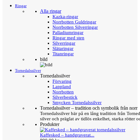
Ringar
Alla ringar
Kazka-ringar
Norrbotten Guldringar
Norrbotten Silverringar
Palladiumringar
Ringar med sten
Silverringar
Slätaringar
Titanringar
bild
Tornedalssilver
Tornedalssilver
Förvaring
Lappland
Norrbotten
Silverbestick
Smycken Tornedalssilver
Tornedalssilver – tradition och symbolik från norr
Tornedalssilver bär på en lång tradition från Torn
silver och präglat av tidlös enkelhet, starka rötter
Produkter
Kaffesked – handgraverat...