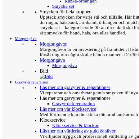
Kazka-örhängen
Smycke set
Smycken för hela kroppen
Upptäck smycken för varje stil och tillfälle. Här hit
du ringar, halsband, armband, örhängen och matc
smyckeset – kategoriserade för att du enkelt ska hit
rätt smycke för hand, hals, öra eller handled.
Morgongåva
Morgongåvor
Morgongåvor är en investering på framtiden. Hist
försäkring om något skulle hända mannen. Därför 
Morgongåva
Morgongåva
Bild
Gravyr & reparation
Läs mer om gravyrer & reparationer
Vi reparerar och omarbetar gamla smycken till nya 
Läs mer om gravyrer & reparationer
Gravyr och reparation
Läs mer om vår klockservice
Med förtroende kan du skicka ditt armbandsur och g
Klockservice
Klockservice & klockor
Läs mer om värdering av guld & silver
Vi erbjuder trygg och professionell värdering av gul