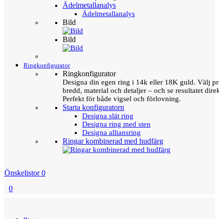
Ädelmetallanalys
Ädelmetallanalys
Bild
Bild
Ringkonfigurator
Ringkonfigurator
Designa din egen ring i 14k eller 18K guld. Välj pro
bredd, material och detaljer – och se resultatet direk
Perfekt för både vigsel och förlovning.
Starta konfiguratorn
Designa slät ring
Designa ring med sten
Designa alliansring
Ringar kombinerad med hudfärg
Önskelistor
0
0
Menu
Tillbaka