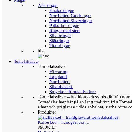
Ringar
Alla ringar
Kazka-ringar
Norrbotten Guldringar
Norrbotten Silverringar
Palladiumringar
Ringar med sten
Silverringar
Slätaringar
Titanringar
bild
Tornedalssilver
Tornedalssilver
Förvaring
Lappland
Norrbotten
Silverbestick
Smycken Tornedalssilver
Tornedalssilver – tradition och symbolik från norr
Tornedalssilver bär på en lång tradition från Torn
silver och präglat av tidlös enkelhet, starka rötter
Produkter
Kaffesked – handgraverat...
890,00 kr