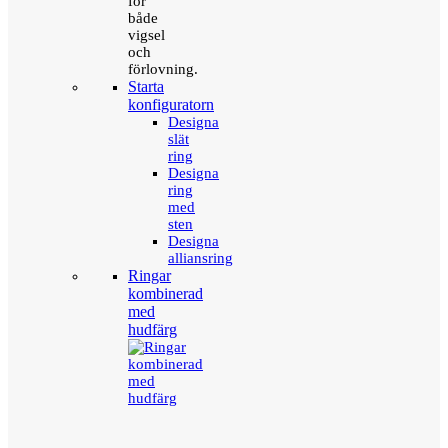
för
både
vigsel
och
förlovning.
Starta
konfiguratorn
Designa
slät
ring
Designa
ring
med
sten
Designa
alliansring
Ringar
kombinerad
med
hudfärg