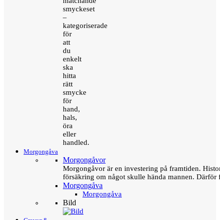
matchande
smyckeset
–
kategoriserade
för
att
du
enkelt
ska
hitta
rätt
smycke
för
hand,
hals,
öra
eller
handled.
Morgongåva
Morgongåvor
Morgongåvor är en investering på framtiden. Hist
försäkring om något skulle hända mannen. Därför 
Morgongåva
Morgongåva
Bild