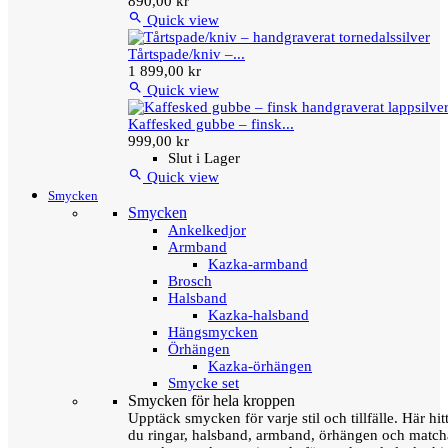
890,00 kr

Quick view
Tårtspade/kniv –...
1 899,00 kr

Quick view
Kaffesked gubbe – finsk...
999,00 kr
Slut i Lager

Quick view
Smycken
Smycken
Ankelkedjor
Armband
Kazka-armband
Brosch
Halsband
Kazka-halsband
Hängsmycken
Örhängen
Kazka-örhängen
Smycke set
Smycken för hela kroppen
Upptäck smycken för varje stil och tillfälle. Här hit
du ringar, halsband, armband, örhängen och matc