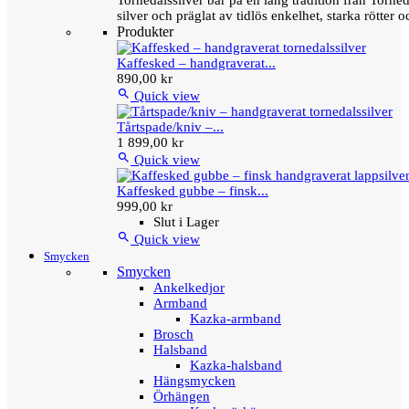
Tornedalssilver bär på en lång tradition från Torn
silver och präglat av tidlös enkelhet, starka rötter
Produkter
Kaffesked – handgraverat...
890,00 kr

Quick view
Tårtspade/kniv –...
1 899,00 kr

Quick view
Kaffesked gubbe – finsk...
999,00 kr
Slut i Lager

Quick view
Smycken
Smycken
Ankelkedjor
Armband
Kazka-armband
Brosch
Halsband
Kazka-halsband
Hängsmycken
Örhängen