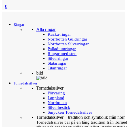
0
Menu
Tillbaka
Ringar
Alla ringar
Kazka-ringar
Norrbotten Guldringar
Norrbotten Silverringar
Palladiumringar
Ringar med sten
Silverringar
Slätaringar
Titanringar
bild
Tornedalssilver
Tornedalssilver
Förvaring
Lappland
Norrbotten
Silverbestick
Smycken Tornedalssilver
Tornedalssilver – tradition och symbolik från norr
Tornedalssilver bär på en lång tradition från Torn