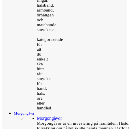
ringar,
halsband,
armband,
örhängen
och
matchande
smyckeset
–
kategoriserade
för
att
du
enkelt
ska
hitta
rätt
smycke
för
hand,
hals,
öra
eller
handled.
Morgongåva
Morgongåvor
Morgongåvor är en investering på framtiden. Hist
försäkring om något skulle hända mannen. Därför 