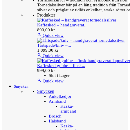
Tornedalssilver bär på en lång tradition från Torn
silver och präglat av tidlös enkelhet, starka rötter
Produkter
Kaffesked – handgraverat...
890,00 kr

Quick view
Tårtspade/kniv –...
1 899,00 kr

Quick view
Kaffesked gubbe – finsk...
999,00 kr
Slut i Lager

Quick view
Smycken
Smycken
Ankelkedjor
Armband
Kazka-
armband
Brosch
Halsband
Kazka-