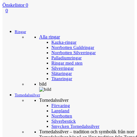
Önskelistor
0
0
Menu
Tillbaka
Ringar
Alla ringar
Kazka-ringar
Norrbotten Guldringar
Norrbotten Silverringar
Palladiumringar
Ringar med sten
Silverringar
Slätaringar
Titanringar
bild
Tornedalssilver
Tornedalssilver
Förvaring
Lappland
Norrbotten
Silverbestick
Smycken Tornedalssilver
Tornedalssilver – tradition och symbolik från norr