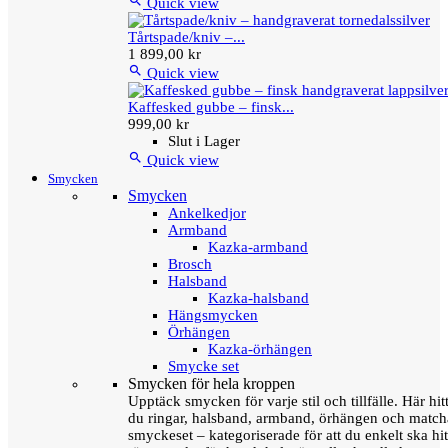

Quick view
Tårtspade/kniv –...
1 899,00 kr

Quick view
Kaffesked gubbe – finsk...
999,00 kr
Slut i Lager

Quick view
Smycken
Smycken
Ankelkedjor
Armband
Kazka-armband
Brosch
Halsband
Kazka-halsband
Hängsmycken
Örhängen
Kazka-örhängen
Smycke set
Smycken för hela kroppen
Upptäck smycken för varje stil och tillfälle. Här hit
du ringar, halsband, armband, örhängen och matc
smyckeset – kategoriserade för att du enkelt ska hit