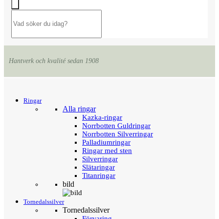
Hantverk och kvalité sedan 1908
Menu
Tillbaka
Ringar
Alla ringar
Kazka-ringar
Norrbotten Guldringar
Norrbotten Silverringar
Palladiumringar
Ringar med sten
Silverringar
Slätaringar
Titanringar
bild
Tornedalssilver
Tornedalssilver
Förvaring