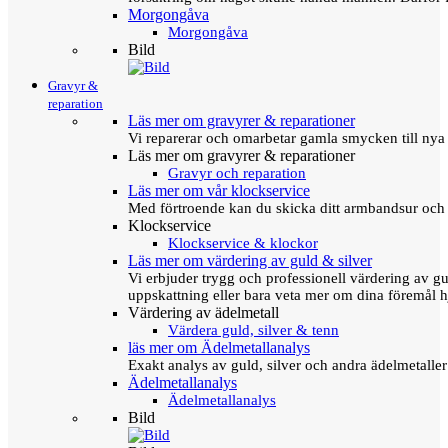
Morgongåva
Morgongåva
Bild
Gravyr &
reparation
Läs mer om gravyrer & reparationer
Vi reparerar och omarbetar gamla smycken till nya 
Läs mer om gravyrer & reparationer
Gravyr och reparation
Läs mer om vår klockservice
Med förtroende kan du skicka ditt armbandsur och g
Klockservice
Klockservice & klockor
Läs mer om värdering av guld & silver
Vi erbjuder trygg och professionell värdering av gul
uppskattning eller bara veta mer om dina föremål h
Värdering av ädelmetall
Värdera guld, silver & tenn
läs mer om Ädelmetallanalys
Exakt analys av guld, silver och andra ädelmetall
Ädelmetallanalys
Ädelmetallanalys
Bild