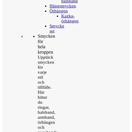
halsband
Hängsmycken
Örhängen
Kazka-
örhängen
Smycke
set
Smycken
för
hela
kroppen
Upptäck
smycken
för
varje
stil
och
tillfälle.
Här
hittar
du
ringar,
halsband,
armband,
örhängen
och