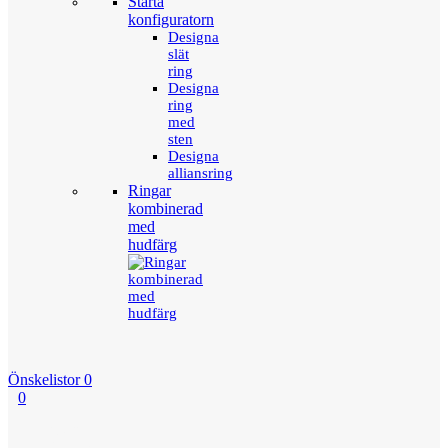
Starta
konfiguratorn
Designa
slät
ring
Designa
ring
med
sten
Designa
alliansring
Ringar
kombinerad
med
hudfärg
Önskelistor
0
0
Menu
Tillbaka