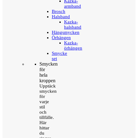
Kazka-
armband
Brosch
Halsband
Kazka-
halsband
Hängsmycken
Örhängen
Kazka-
örhängen
Smycke
set
Smycken
för
hela
kroppen
Upptäck
smycken
för
varje
stil
och
tillfälle.
Här
hittar
du