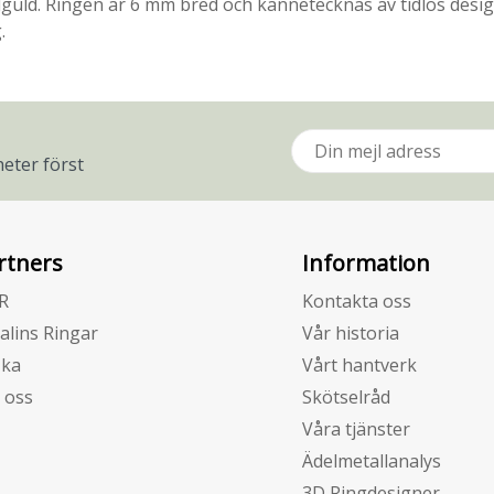
 Rödguld. Ringen är 6 mm bred och kännetecknas av tidlös des
.
eter först
rtners
Information
R
Kontakta oss
alins Ringar
Vår historia
zka
Vårt hantverk
 oss
Skötselråd
Våra tjänster
Ädelmetallanalys
3D Ringdesigner