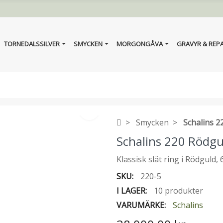
TORNEDALSSILVER
SMYCKEN
MORGONGÅVA
GRAVYR & REP
Smycken
Schalins 
Schalins 220 Rödg
Klassisk slät ring i Rödguld,
SKU:
220-5
I LAGER:
10 produkter
VARUMÄRKE:
Schalins