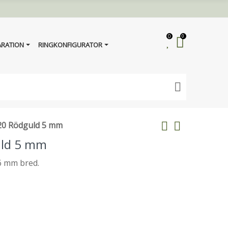
0
0
ARATION
RINGKONFIGURATOR
220 Rödguld 5 mm
uld 5 mm
 6 mm bred.