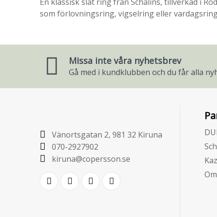
En klassisk slät ring från Schalins, tillverkad i
som förlovningsring, vigselring eller vardagsring
Missa inte våra nyhetsbrev
Gå med i kundklubben och du får alla nyh
Pa
DU
Vänortsgatan 2, 981 32 Kiruna
Sch
070-2927902
kiruna@copersson.se
Ka
Om