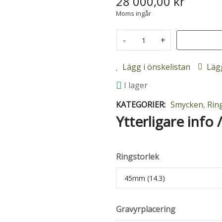
28 000,00 kr
Moms ingår
-
+
Lägg i önskelistan
Lägg
I lager
KATEGORIER:
Smycken
,
Rin
Ytterligare info 
Ringstorlek
Gravyrplacering