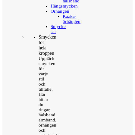
halsband
Hängsmycken
Örhängen
Kazka-
örhängen
Smycke
set
Smycken
för
hela
kroppen
Upptäck
smycken
för
varje
stil
och
tillfälle.
Här
hittar
du
ringar,
halsband,
armband,
örhängen
och