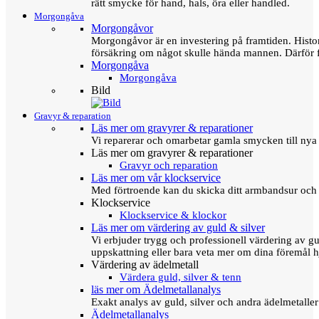
rätt smycke för hand, hals, öra eller handled.
Morgongåva
Morgongåvor
Morgongåvor är en investering på framtiden. Hist
försäkring om något skulle hända mannen. Därför 
Morgongåva
Morgongåva
Bild
Gravyr & reparation
Läs mer om gravyrer & reparationer
Vi reparerar och omarbetar gamla smycken till nya 
Läs mer om gravyrer & reparationer
Gravyr och reparation
Läs mer om vår klockservice
Med förtroende kan du skicka ditt armbandsur och g
Klockservice
Klockservice & klockor
Läs mer om värdering av guld & silver
Vi erbjuder trygg och professionell värdering av gul
uppskattning eller bara veta mer om dina föremål h
Värdering av ädelmetall
Värdera guld, silver & tenn
läs mer om Ädelmetallanalys
Exakt analys av guld, silver och andra ädelmetall
Ädelmetallanalys