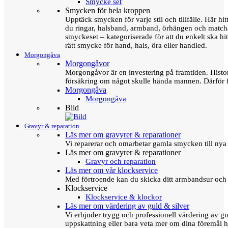
Smycke set
Smycken för hela kroppen
Upptäck smycken för varje stil och tillfälle. Här hit
du ringar, halsband, armband, örhängen och matc
smyckeset – kategoriserade för att du enkelt ska hit
rätt smycke för hand, hals, öra eller handled.
Morgongåva
Morgongåvor
Morgongåvor är en investering på framtiden. Hist
försäkring om något skulle hända mannen. Därför 
Morgongåva
Morgongåva
Bild
Gravyr & reparation
Läs mer om gravyrer & reparationer
Vi reparerar och omarbetar gamla smycken till nya 
Läs mer om gravyrer & reparationer
Gravyr och reparation
Läs mer om vår klockservice
Med förtroende kan du skicka ditt armbandsur och g
Klockservice
Klockservice & klockor
Läs mer om värdering av guld & silver
Vi erbjuder trygg och professionell värdering av gul
uppskattning eller bara veta mer om dina föremål h