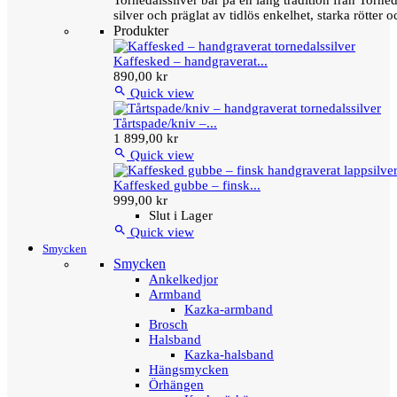
Tornedalssilver bär på en lång tradition från Torn
silver och präglat av tidlös enkelhet, starka rötter
Produkter
Kaffesked – handgraverat...
890,00 kr

Quick view
Tårtspade/kniv –...
1 899,00 kr

Quick view
Kaffesked gubbe – finsk...
999,00 kr
Slut i Lager

Quick view
Smycken
Smycken
Ankelkedjor
Armband
Kazka-armband
Brosch
Halsband
Kazka-halsband
Hängsmycken
Örhängen