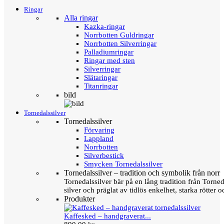
Ringar
Alla ringar
Kazka-ringar
Norrbotten Guldringar
Norrbotten Silverringar
Palladiumringar
Ringar med sten
Silverringar
Slätaringar
Titanringar
bild
Tornedalssilver
Tornedalssilver
Förvaring
Lappland
Norrbotten
Silverbestick
Smycken Tornedalssilver
Tornedalssilver – tradition och symbolik från norr
Tornedalssilver bär på en lång tradition från Torn
silver och präglat av tidlös enkelhet, starka rötter
Produkter
Kaffesked – handgraverat...