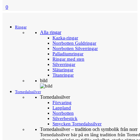
0
Menu
Tillbaka
Ringar
Alla ringar
Kazka-ringar
Norrbotten Guldringar
Norrbotten Silverringar
Palladiumringar
Ringar med sten
Silverringar
Slätaringar
Titanringar
bild
Tornedalssilver
Tornedalssilver
Förvaring
Lappland
Norrbotten
Silverbestick
Smycken Tornedalssilver
Tornedalssilver – tradition och symbolik från norr
Tornedalssilver bär på en lång tradition från Torn