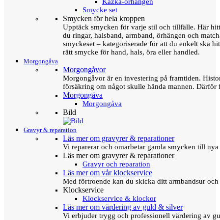
Kazka-örhängen
Smycke set
Smycken för hela kroppen
Upptäck smycken för varje stil och tillfälle. Här hit
du ringar, halsband, armband, örhängen och matc
smyckeset – kategoriserade för att du enkelt ska hit
rätt smycke för hand, hals, öra eller handled.
Morgongåva
Morgongåvor
Morgongåvor är en investering på framtiden. Hist
försäkring om något skulle hända mannen. Därför 
Morgongåva
Morgongåva
Bild
Gravyr & reparation
Läs mer om gravyrer & reparationer
Vi reparerar och omarbetar gamla smycken till nya 
Läs mer om gravyrer & reparationer
Gravyr och reparation
Läs mer om vår klockservice
Med förtroende kan du skicka ditt armbandsur och g
Klockservice
Klockservice & klockor
Läs mer om värdering av guld & silver
Vi erbjuder trygg och professionell värdering av gul