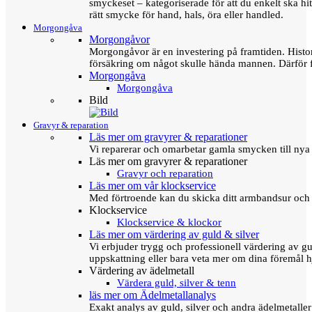
smyckeset – kategoriserade för att du enkelt ska hit
rätt smycke för hand, hals, öra eller handled.
Morgongåva
Morgongåvor
Morgongåvor är en investering på framtiden. Hist
försäkring om något skulle hända mannen. Därför 
Morgongåva
Morgongåva
Bild
Gravyr & reparation
Läs mer om gravyrer & reparationer
Vi reparerar och omarbetar gamla smycken till nya 
Läs mer om gravyrer & reparationer
Gravyr och reparation
Läs mer om vår klockservice
Med förtroende kan du skicka ditt armbandsur och g
Klockservice
Klockservice & klockor
Läs mer om värdering av guld & silver
Vi erbjuder trygg och professionell värdering av gul
uppskattning eller bara veta mer om dina föremål h
Värdering av ädelmetall
Värdera guld, silver & tenn
läs mer om Ädelmetallanalys
Exakt analys av guld, silver och andra ädelmetall