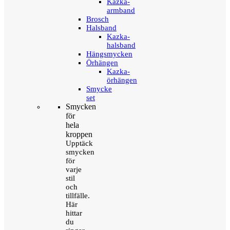
Kazka-
armband
Brosch
Halsband
Kazka-
halsband
Hängsmycken
Örhängen
Kazka-
örhängen
Smycke
set
Smycken
för
hela
kroppen
Upptäck
smycken
för
varje
stil
och
tillfälle.
Här
hittar
du