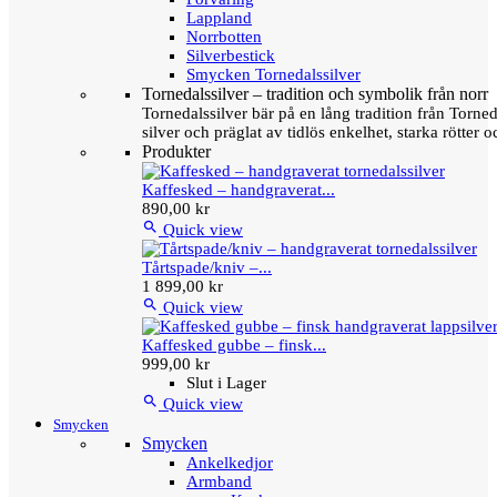
Lappland
Norrbotten
Silverbestick
Smycken Tornedalssilver
Tornedalssilver – tradition och symbolik från norr
Tornedalssilver bär på en lång tradition från Torn
silver och präglat av tidlös enkelhet, starka rötter
Produkter
Kaffesked – handgraverat...
890,00 kr

Quick view
Tårtspade/kniv –...
1 899,00 kr

Quick view
Kaffesked gubbe – finsk...
999,00 kr
Slut i Lager

Quick view
Smycken
Smycken
Ankelkedjor
Armband