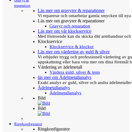
Gravyr &
reparation
Läs mer om gravyrer & reparationer
Vi reparerar och omarbetar gamla smycken till nya 
Läs mer om gravyrer & reparationer
Gravyr och reparation
Läs mer om vår klockservice
Med förtroende kan du skicka ditt armbandsur och g
Klockservice
Klockservice & klockor
Läs mer om värdering av guld & silver
Vi erbjuder trygg och professionell värdering av gul
uppskattning eller bara veta mer om dina föremål h
Värdering av ädelmetall
Värdera guld, silver & tenn
läs mer om Ädelmetallanalys
Exakt analys av guld, silver och andra ädelmetall
Ädelmetallanalys
Ädelmetallanalys
Bild
Bild
Ringkonfigurator
Ringkonfigurator