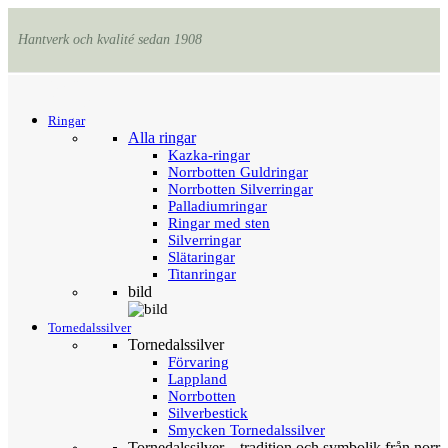
Hantverk och kvalité sedan 1908
Menu
Tillbaka
Ringar
Alla ringar
Kazka-ringar
Norrbotten Guldringar
Norrbotten Silverringar
Palladiumringar
Ringar med sten
Silverringar
Slätaringar
Titanringar
bild
Tornedalssilver
Tornedalssilver
Förvaring
Lappland
Norrbotten
Silverbestick
Smycken Tornedalssilver
Tornedalssilver – tradition och symbolik från norr