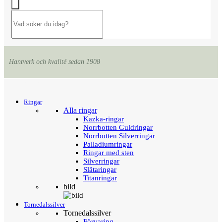
Hantverk och kvalité sedan 1908
Menu
Tillbaka
Ringar
Alla ringar
Kazka-ringar
Norrbotten Guldringar
Norrbotten Silverringar
Palladiumringar
Ringar med sten
Silverringar
Slätaringar
Titanringar
bild
Tornedalssilver
Tornedalssilver
Förvaring