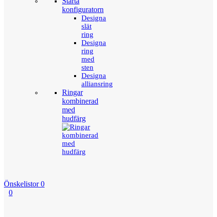
Starta
konfiguratorn
Designa
slät
ring
Designa
ring
med
sten
Designa
alliansring
Ringar
kombinerad
med
hudfärg
Önskelistor
0
0
Menu
Tillbaka