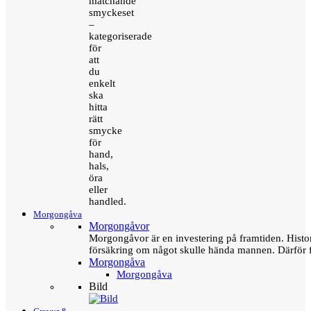
matchande
smyckeset
–
kategoriserade
för
att
du
enkelt
ska
hitta
rätt
smycke
för
hand,
hals,
öra
eller
handled.
Morgongåva
Morgongåvor
Morgongåvor är en investering på framtiden. Hist
försäkring om något skulle hända mannen. Därför 
Morgongåva
Morgongåva
Bild