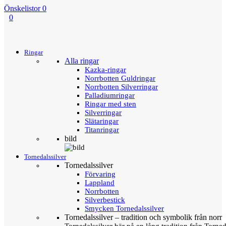
Önskelistor
0
0
Menu
Tillbaka
Ringar
Alla ringar
Kazka-ringar
Norrbotten Guldringar
Norrbotten Silverringar
Palladiumringar
Ringar med sten
Silverringar
Slätaringar
Titanringar
bild
Tornedalssilver
Tornedalssilver
Förvaring
Lappland
Norrbotten
Silverbestick
Smycken Tornedalssilver
Tornedalssilver – tradition och symbolik från norr