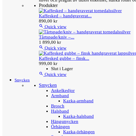
silver och präglat av tidlös enkelhet, starka rötter
Produkter
Kaffesked – handgraverat...
890,00 kr

Quick view
Tårtspade/kniv –...
1 899,00 kr

Quick view
Kaffesked gubbe – finsk...
999,00 kr
Slut i Lager

Quick view
Smycken
Smycken
Ankelkedjor
Armband
Kazka-armband
Brosch
Halsband
Kazka-halsband
Hängsmycken
Örhängen
Kazka-örhängen