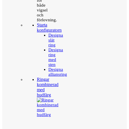
för
både
vigsel
och
förlovning.
Starta
konfiguratorn
Designa
slät
ring
Designa
ring
med
sten
Designa
alliansring
Ringar
kombinerad
med
hudfärg