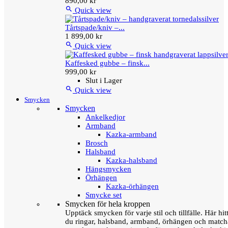
890,00 kr

Quick view
Tårtspade/kniv –...
1 899,00 kr

Quick view
Kaffesked gubbe – finsk...
999,00 kr
Slut i Lager

Quick view
Smycken
Smycken
Ankelkedjor
Armband
Kazka-armband
Brosch
Halsband
Kazka-halsband
Hängsmycken
Örhängen
Kazka-örhängen
Smycke set
Smycken för hela kroppen
Upptäck smycken för varje stil och tillfälle. Här hit
du ringar, halsband, armband, örhängen och matc