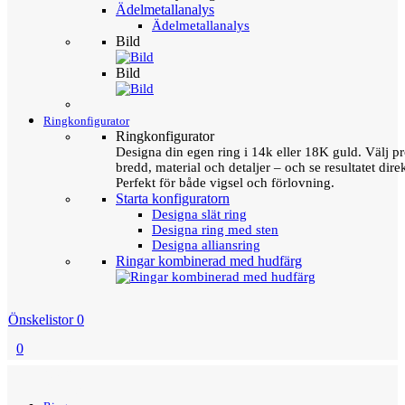
Ädelmetallanalys
Ädelmetallanalys
Bild
Bild
Ringkonfigurator
Ringkonfigurator
Designa din egen ring i 14k eller 18K guld. Välj pro
bredd, material och detaljer – och se resultatet direk
Perfekt för både vigsel och förlovning.
Starta konfiguratorn
Designa slät ring
Designa ring med sten
Designa alliansring
Ringar kombinerad med hudfärg
Önskelistor
0
0
Menu
Tillbaka