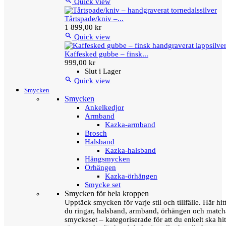

Quick view
Tårtspade/kniv –...
1 899,00 kr

Quick view
Kaffesked gubbe – finsk...
999,00 kr
Slut i Lager

Quick view
Smycken
Smycken
Ankelkedjor
Armband
Kazka-armband
Brosch
Halsband
Kazka-halsband
Hängsmycken
Örhängen
Kazka-örhängen
Smycke set
Smycken för hela kroppen
Upptäck smycken för varje stil och tillfälle. Här hit
du ringar, halsband, armband, örhängen och matc
smyckeset – kategoriserade för att du enkelt ska hit