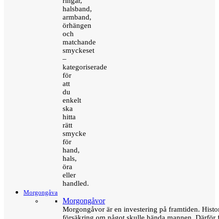
ringar,
halsband,
armband,
örhängen
och
matchande
smyckeset
–
kategoriserade
för
att
du
enkelt
ska
hitta
rätt
smycke
för
hand,
hals,
öra
eller
handled.
Morgongåva
Morgongåvor
Morgongåvor är en investering på framtiden. Hist
försäkring om något skulle hända mannen. Därför 