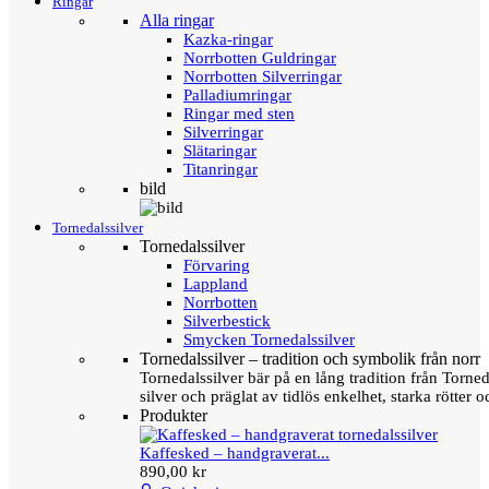
Ringar
Alla ringar
Kazka-ringar
Norrbotten Guldringar
Norrbotten Silverringar
Palladiumringar
Ringar med sten
Silverringar
Slätaringar
Titanringar
bild
Tornedalssilver
Tornedalssilver
Förvaring
Lappland
Norrbotten
Silverbestick
Smycken Tornedalssilver
Tornedalssilver – tradition och symbolik från norr
Tornedalssilver bär på en lång tradition från Torn
silver och präglat av tidlös enkelhet, starka rötter
Produkter
Kaffesked – handgraverat...
890,00 kr