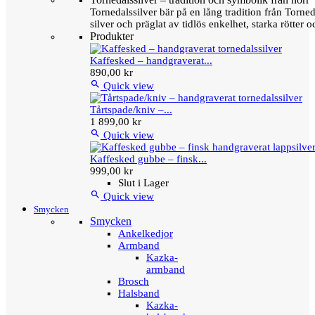
Tornedalssilver bär på en lång tradition från Torn
silver och präglat av tidlös enkelhet, starka rötter
Produkter
Kaffesked – handgraverat...
890,00 kr

Quick view
Tårtspade/kniv –...
1 899,00 kr

Quick view
Kaffesked gubbe – finsk...
999,00 kr
Slut i Lager

Quick view
Smycken
Smycken
Ankelkedjor
Armband
Kazka-
armband
Brosch
Halsband
Kazka-