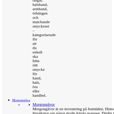
ringar,
halsband,
armband,
örhängen
och
matchande
smyckeset
–
kategoriserade
för
att
du
enkelt
ska
hitta
rätt
smycke
för
hand,
hals,
öra
eller
handled.
Morgongåva
Morgongåvor
Morgongåvor är en investering på framtiden. Hist
försäkring om något skulle hända mannen. Därför 