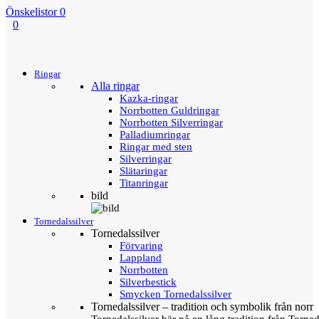
Önskelistor
0
0
Menu
Tillbaka
Ringar
Alla ringar
Kazka-ringar
Norrbotten Guldringar
Norrbotten Silverringar
Palladiumringar
Ringar med sten
Silverringar
Slätaringar
Titanringar
bild
Tornedalssilver
Tornedalssilver
Förvaring
Lappland
Norrbotten
Silverbestick
Smycken Tornedalssilver
Tornedalssilver – tradition och symbolik från norr