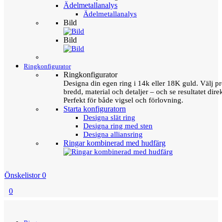
Ädelmetallanalys
Ädelmetallanalys
Bild
Bild
Ringkonfigurator
Ringkonfigurator
Designa din egen ring i 14k eller 18K guld. Välj pro
bredd, material och detaljer – och se resultatet direk
Perfekt för både vigsel och förlovning.
Starta konfiguratorn
Designa slät ring
Designa ring med sten
Designa alliansring
Ringar kombinerad med hudfärg
Önskelistor
0
0
Menu
Tillbaka