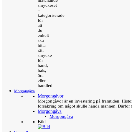
matchande
smyckeset
–
kategoriserade
för
att
du
enkelt
ska
hitta
rätt
smycke
för
hand,
hals,
öra
eller
handled.
Morgongåva
Morgongåvor
Morgongåvor är en investering på framtiden. Hist
försäkring om något skulle hända mannen. Därför 
Morgongåva
Morgongåva
Bild