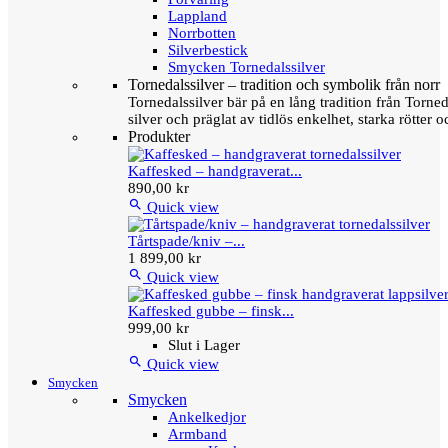
Lappland
Norrbotten
Silverbestick
Smycken Tornedalssilver
Tornedalssilver – tradition och symbolik från norr
Tornedalssilver bär på en lång tradition från Torn
silver och präglat av tidlös enkelhet, starka rötter
Produkter
Kaffesked – handgraverat...
890,00 kr

Quick view
Tårtspade/kniv –...
1 899,00 kr

Quick view
Kaffesked gubbe – finsk...
999,00 kr
Slut i Lager

Quick view
Smycken
Smycken
Ankelkedjor
Armband