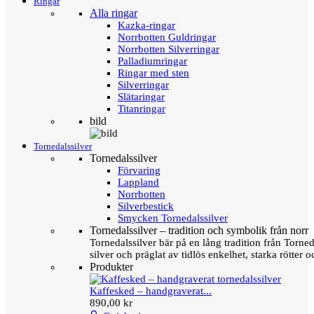
Ringar
Alla ringar
Kazka-ringar
Norrbotten Guldringar
Norrbotten Silverringar
Palladiumringar
Ringar med sten
Silverringar
Slätaringar
Titanringar
bild
Tornedalssilver
Tornedalssilver
Förvaring
Lappland
Norrbotten
Silverbestick
Smycken Tornedalssilver
Tornedalssilver – tradition och symbolik från norr
Tornedalssilver bär på en lång tradition från Torn
silver och präglat av tidlös enkelhet, starka rötter
Produkter
Kaffesked – handgraverat...
890,00 kr