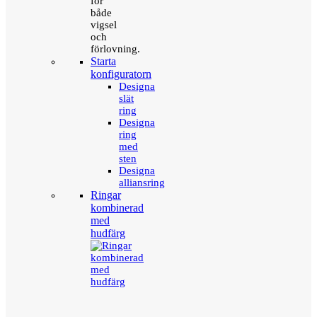
för
både
vigsel
och
förlovning.
Starta
konfiguratorn
Designa
slät
ring
Designa
ring
med
sten
Designa
alliansring
Ringar
kombinerad
med
hudfärg