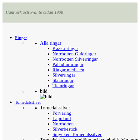
Hantverk och kvalité sedan 1908
Menu
Tillbaka
Ringar
Alla ringar
Kazka-ringar
Norrbotten Guldringar
Norrbotten Silverringar
Palladiumringar
Ringar med sten
Silverringar
Slätaringar
Titanringar
bild
Tornedalssilver
Tornedalssilver
Förvaring
Lappland
Norrbotten
Silverbestick
Smycken Tornedalssilver
Tornedalssilver – tradition och symbolik från norr