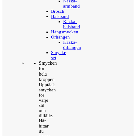
Kazka-
armband
Brosch
Halsband
Kazka-
halsband
Hängsmycken
Örhängen
Kazka-
örhängen
Smycke
set
Smycken
för
hela
kroppen
Upptäck
smycken
för
varje
stil
och
tillfälle.
Här
hittar
du