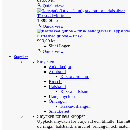
890,00 kr

Quick view
Tårtspade/kniv –...
1 899,00 kr

Quick view
Kaffesked gubbe – finsk...
999,00 kr
Slut i Lager

Quick view
Smycken
Smycken
Ankelkedjor
Armband
Kazka-armband
Brosch
Halsband
Kazka-halsband
Hängsmycken
Örhängen
Kazka-örhängen
Smycke set
Smycken för hela kroppen
Upptäck smycken för varje stil och tillfälle. Här hit
du ringar, halsband, armband, örhängen och matc