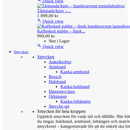

Quick view
Tårtspade/kniv –...
1 899,00 kr

Quick view
Kaffesked gubbe – finsk...
999,00 kr
Slut i Lager

Quick view
Smycken
Smycken
Ankelkedjor
Armband
Kazka-armband
Brosch
Halsband
Kazka-halsband
Hängsmycken
Örhängen
Kazka-örhängen
Smycke set
Smycken för hela kroppen
Upptäck smycken för varje stil och tillfälle. Här hit
du ringar, halsband, armband, örhängen och matc
smyckeset – kategoriserade för att du enkelt ska hit