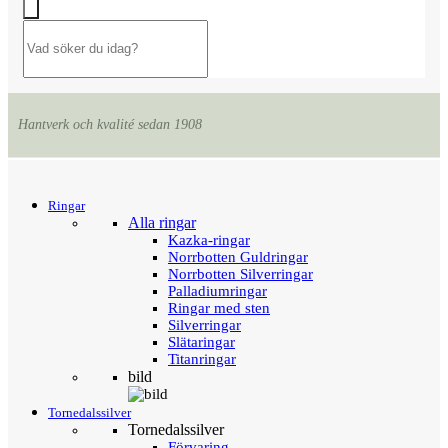
Hantverk och kvalité sedan 1908
Menu
Tillbaka
Ringar
Alla ringar
Kazka-ringar
Norrbotten Guldringar
Norrbotten Silverringar
Palladiumringar
Ringar med sten
Silverringar
Slätaringar
Titanringar
bild
Tornedalssilver
Tornedalssilver
Förvaring