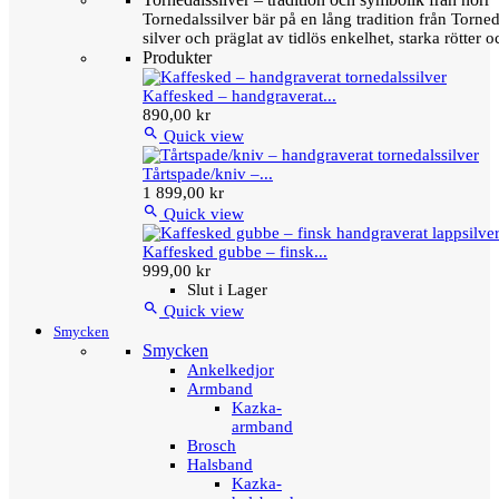
Tornedalssilver bär på en lång tradition från Torn
silver och präglat av tidlös enkelhet, starka rötter
Produkter
Kaffesked – handgraverat...
890,00 kr

Quick view
Tårtspade/kniv –...
1 899,00 kr

Quick view
Kaffesked gubbe – finsk...
999,00 kr
Slut i Lager

Quick view
Smycken
Smycken
Ankelkedjor
Armband
Kazka-
armband
Brosch
Halsband
Kazka-