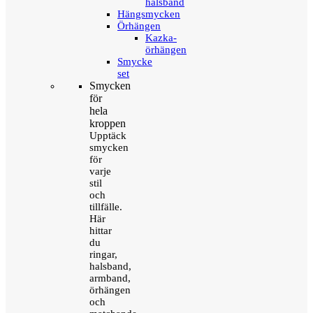
halsband
Hängsmycken
Örhängen
Kazka-
örhängen
Smycke
set
Smycken
för
hela
kroppen
Upptäck
smycken
för
varje
stil
och
tillfälle.
Här
hittar
du
ringar,
halsband,
armband,
örhängen
och