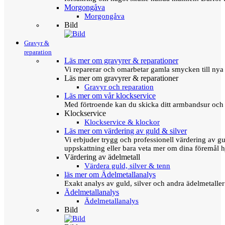
Morgongåva
Morgongåva
Bild
Gravyr &
reparation
Läs mer om gravyrer & reparationer
Vi reparerar och omarbetar gamla smycken till nya 
Läs mer om gravyrer & reparationer
Gravyr och reparation
Läs mer om vår klockservice
Med förtroende kan du skicka ditt armbandsur och g
Klockservice
Klockservice & klockor
Läs mer om värdering av guld & silver
Vi erbjuder trygg och professionell värdering av gul
uppskattning eller bara veta mer om dina föremål h
Värdering av ädelmetall
Värdera guld, silver & tenn
läs mer om Ädelmetallanalys
Exakt analys av guld, silver och andra ädelmetall
Ädelmetallanalys
Ädelmetallanalys
Bild