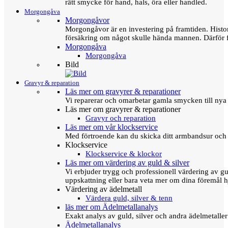
rätt smycke för hand, hals, öra eller handled.
Morgongåva
Morgongåvor
Morgongåvor är en investering på framtiden. Hist
försäkring om något skulle hända mannen. Därför 
Morgongåva
Morgongåva
Bild
Gravyr & reparation
Läs mer om gravyrer & reparationer
Vi reparerar och omarbetar gamla smycken till nya 
Läs mer om gravyrer & reparationer
Gravyr och reparation
Läs mer om vår klockservice
Med förtroende kan du skicka ditt armbandsur och g
Klockservice
Klockservice & klockor
Läs mer om värdering av guld & silver
Vi erbjuder trygg och professionell värdering av gul
uppskattning eller bara veta mer om dina föremål h
Värdering av ädelmetall
Värdera guld, silver & tenn
läs mer om Ädelmetallanalys
Exakt analys av guld, silver och andra ädelmetall
Ädelmetallanalys