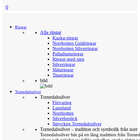
0
Menu
Tillbaka
Ringar
Alla ringar
Kazka-ringar
Norrbotten Guldringar
Norrbotten Silverringar
Palladiumringar
Ringar med sten
Silverringar
Slätaringar
Titanringar
bild
Tornedalssilver
Tornedalssilver
Förvaring
Lappland
Norrbotten
Silverbestick
Smycken Tornedalssilver
Tornedalssilver – tradition och symbolik från norr
Tornedalssilver bär på en lång tradition från Torn