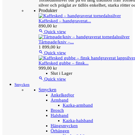
Tornedalssilver bär på en lång tradition från Torn
silver och präglat av tidlös enkelhet, starka rötter
Produkter
Kaffesked – handgraverat...
890,00 kr

Quick view
Tårtspade/kniv –...
1 899,00 kr

Quick view
Kaffesked gubbe – finsk...
999,00 kr
Slut i Lager

Quick view
Smycken
Smycken
Ankelkedjor
Armband
Kazka-armband
Brosch
Halsband
Kazka-halsband
Hängsmycken
Örhängen