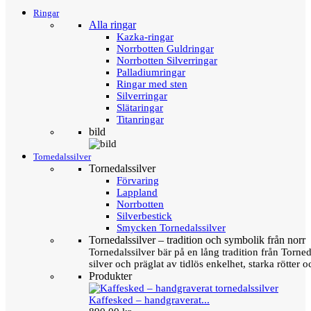
Ringar
Alla ringar
Kazka-ringar
Norrbotten Guldringar
Norrbotten Silverringar
Palladiumringar
Ringar med sten
Silverringar
Slätaringar
Titanringar
bild
Tornedalssilver
Tornedalssilver
Förvaring
Lappland
Norrbotten
Silverbestick
Smycken Tornedalssilver
Tornedalssilver – tradition och symbolik från norr
Tornedalssilver bär på en lång tradition från Torn
silver och präglat av tidlös enkelhet, starka rötter
Produkter
Kaffesked – handgraverat...