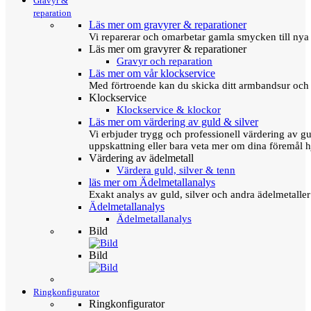
Gravyr &
reparation
Läs mer om gravyrer & reparationer
Vi reparerar och omarbetar gamla smycken till nya 
Läs mer om gravyrer & reparationer
Gravyr och reparation
Läs mer om vår klockservice
Med förtroende kan du skicka ditt armbandsur och g
Klockservice
Klockservice & klockor
Läs mer om värdering av guld & silver
Vi erbjuder trygg och professionell värdering av gul
uppskattning eller bara veta mer om dina föremål h
Värdering av ädelmetall
Värdera guld, silver & tenn
läs mer om Ädelmetallanalys
Exakt analys av guld, silver och andra ädelmetall
Ädelmetallanalys
Ädelmetallanalys
Bild
Bild
Ringkonfigurator
Ringkonfigurator