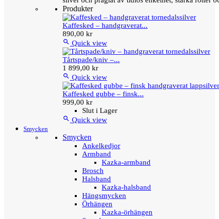
silver och präglat av tidlös enkelhet, starka rötter
Produkter
Kaffesked – handgraverat...
890,00 kr

Quick view
Tårtspade/kniv –...
1 899,00 kr

Quick view
Kaffesked gubbe – finsk...
999,00 kr
Slut i Lager

Quick view
Smycken
Smycken
Ankelkedjor
Armband
Kazka-armband
Brosch
Halsband
Kazka-halsband
Hängsmycken
Örhängen
Kazka-örhängen