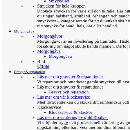
Smycke set
Smycken för hela kroppen
Upptäck smycken för varje stil och tillfälle. Här hit
du ringar, halsband, armband, örhängen och matc
smyckeset – kategoriserade för att du enkelt ska hit
rätt smycke för hand, hals, öra eller handled.
Morgongåva
Morgongåvor
Morgongåvor är en investering på framtiden. Hist
försäkring om något skulle hända mannen. Därför 
Morgongåva
Morgongåva
Bild
Gravyr & reparation
Läs mer om gravyrer & reparationer
Vi reparerar och omarbetar gamla smycken till nya 
Läs mer om gravyrer & reparationer
Gravyr och reparation
Läs mer om vår klockservice
Med förtroende kan du skicka ditt armbandsur och g
Klockservice
Klockservice & klockor
Läs mer om värdering av guld & silver
Vi erbjuder trygg och professionell värdering av gul
uppskattning eller bara veta mer om dina föremål h