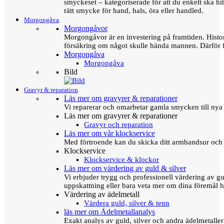
smyckeset – kategoriserade för att du enkelt ska hit
rätt smycke för hand, hals, öra eller handled.
Morgongåva
Morgongåvor
Morgongåvor är en investering på framtiden. Hist
försäkring om något skulle hända mannen. Därför 
Morgongåva
Morgongåva
Bild
Gravyr & reparation
Läs mer om gravyrer & reparationer
Vi reparerar och omarbetar gamla smycken till nya 
Läs mer om gravyrer & reparationer
Gravyr och reparation
Läs mer om vår klockservice
Med förtroende kan du skicka ditt armbandsur och g
Klockservice
Klockservice & klockor
Läs mer om värdering av guld & silver
Vi erbjuder trygg och professionell värdering av gul
uppskattning eller bara veta mer om dina föremål h
Värdering av ädelmetall
Värdera guld, silver & tenn
läs mer om Ädelmetallanalys
Exakt analys av guld, silver och andra ädelmetall