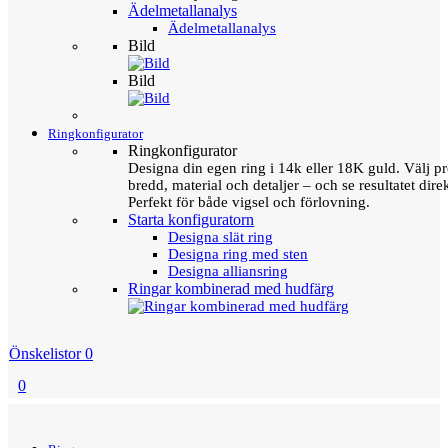
Ädelmetallanalys
Ädelmetallanalys
Bild
Bild
Ringkonfigurator
Ringkonfigurator
Designa din egen ring i 14k eller 18K guld. Välj pro
bredd, material och detaljer – och se resultatet direk
Perfekt för både vigsel och förlovning.
Starta konfiguratorn
Designa slät ring
Designa ring med sten
Designa alliansring
Ringar kombinerad med hudfärg
Önskelistor
0
0
Menu
Tillbaka