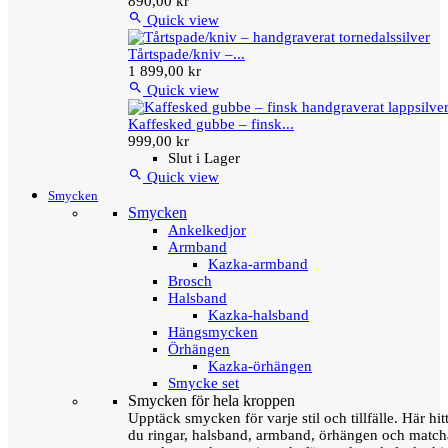
890,00 kr

Quick view
Tårtspade/kniv –...
1 899,00 kr

Quick view
Kaffesked gubbe – finsk...
999,00 kr
Slut i Lager

Quick view
Smycken
Smycken
Ankelkedjor
Armband
Kazka-armband
Brosch
Halsband
Kazka-halsband
Hängsmycken
Örhängen
Kazka-örhängen
Smycke set
Smycken för hela kroppen
Upptäck smycken för varje stil och tillfälle. Här hit
du ringar, halsband, armband, örhängen och matc