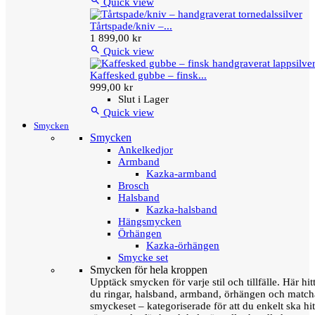

Quick view
Tårtspade/kniv –...
1 899,00 kr

Quick view
Kaffesked gubbe – finsk...
999,00 kr
Slut i Lager

Quick view
Smycken
Smycken
Ankelkedjor
Armband
Kazka-armband
Brosch
Halsband
Kazka-halsband
Hängsmycken
Örhängen
Kazka-örhängen
Smycke set
Smycken för hela kroppen
Upptäck smycken för varje stil och tillfälle. Här hit
du ringar, halsband, armband, örhängen och matc
smyckeset – kategoriserade för att du enkelt ska hit