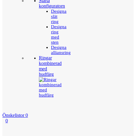
Starta
konfiguratorn
Designa
slät
ring
Designa
ring
med
sten
Designa
alliansring
Ringar
kombinerad
med
hudfärg
Önskelistor
0
0
Menu
Tillbaka