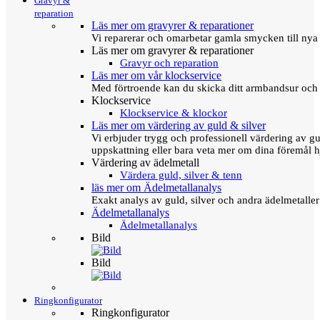
Gravyr &
reparation
Läs mer om gravyrer & reparationer
Vi reparerar och omarbetar gamla smycken till nya 
Läs mer om gravyrer & reparationer
Gravyr och reparation
Läs mer om vår klockservice
Med förtroende kan du skicka ditt armbandsur och g
Klockservice
Klockservice & klockor
Läs mer om värdering av guld & silver
Vi erbjuder trygg och professionell värdering av gul
uppskattning eller bara veta mer om dina föremål h
Värdering av ädelmetall
Värdera guld, silver & tenn
läs mer om Ädelmetallanalys
Exakt analys av guld, silver och andra ädelmetall
Ädelmetallanalys
Ädelmetallanalys
Bild
Bild
Ringkonfigurator
Ringkonfigurator