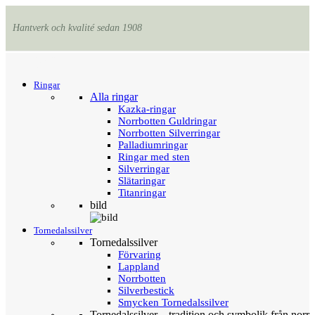
Hantverk och kvalité sedan 1908
Menu
Tillbaka
Ringar
Alla ringar
Kazka-ringar
Norrbotten Guldringar
Norrbotten Silverringar
Palladiumringar
Ringar med sten
Silverringar
Slätaringar
Titanringar
bild
Tornedalssilver
Tornedalssilver
Förvaring
Lappland
Norrbotten
Silverbestick
Smycken Tornedalssilver
Tornedalssilver – tradition och symbolik från norr