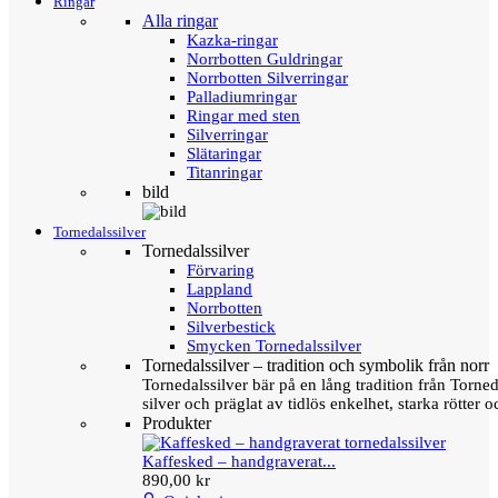
Ringar
Alla ringar
Kazka-ringar
Norrbotten Guldringar
Norrbotten Silverringar
Palladiumringar
Ringar med sten
Silverringar
Slätaringar
Titanringar
bild
Tornedalssilver
Tornedalssilver
Förvaring
Lappland
Norrbotten
Silverbestick
Smycken Tornedalssilver
Tornedalssilver – tradition och symbolik från norr
Tornedalssilver bär på en lång tradition från Torn
silver och präglat av tidlös enkelhet, starka rötter
Produkter
Kaffesked – handgraverat...
890,00 kr