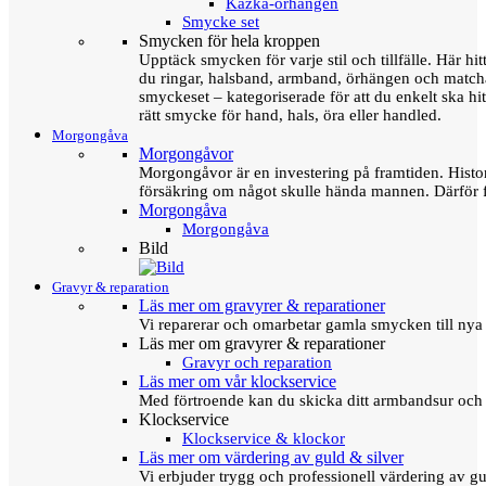
Kazka-örhängen
Smycke set
Smycken för hela kroppen
Upptäck smycken för varje stil och tillfälle. Här hit
du ringar, halsband, armband, örhängen och matc
smyckeset – kategoriserade för att du enkelt ska hit
rätt smycke för hand, hals, öra eller handled.
Morgongåva
Morgongåvor
Morgongåvor är en investering på framtiden. Hist
försäkring om något skulle hända mannen. Därför 
Morgongåva
Morgongåva
Bild
Gravyr & reparation
Läs mer om gravyrer & reparationer
Vi reparerar och omarbetar gamla smycken till nya 
Läs mer om gravyrer & reparationer
Gravyr och reparation
Läs mer om vår klockservice
Med förtroende kan du skicka ditt armbandsur och g
Klockservice
Klockservice & klockor
Läs mer om värdering av guld & silver
Vi erbjuder trygg och professionell värdering av gul