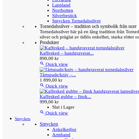
Lappland
Norrbotten
Silverbestick
Smycken Tornedalssilver
Tornedalssilver – tradition och symbolik från norr
Tornedalssilver bär på en lång tradition från Torn
silver och präglat av tidlös enkelhet, starka rötter
Produkter
Kaffesked – handgraverat...
890,00 kr

Quick view
Tårtspade/kniv –...
1 899,00 kr

Quick view
Kaffesked gubbe – finsk...
999,00 kr
Slut i Lager

Quick view
Smycken
Smycken
Ankelkedjor
Armband