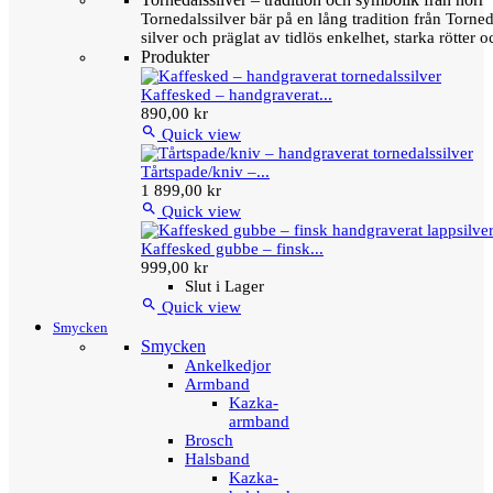
Tornedalssilver bär på en lång tradition från Torn
silver och präglat av tidlös enkelhet, starka rötter
Produkter
Kaffesked – handgraverat...
890,00 kr

Quick view
Tårtspade/kniv –...
1 899,00 kr

Quick view
Kaffesked gubbe – finsk...
999,00 kr
Slut i Lager

Quick view
Smycken
Smycken
Ankelkedjor
Armband
Kazka-
armband
Brosch
Halsband
Kazka-