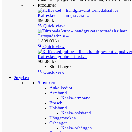
silver och präglat av tidlös enkelhet, starka rötter
Produkter
Kaffesked – handgraverat...
890,00 kr

Quick view
Tårtspade/kniv –...
1 899,00 kr

Quick view
Kaffesked gubbe – finsk...
999,00 kr
Slut i Lager

Quick view
Smycken
Smycken
Ankelkedjor
Armband
Kazka-armband
Brosch
Halsband
Kazka-halsband
Hängsmycken
Örhängen
Kazka-örhängen