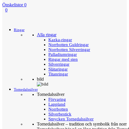
Önskelistor
0
0
Menu
Tillbaka
Ringar
Alla ringar
Kazka-ringar
Norrbotten Guldringar
Norrbotten Silverringar
Palladiumringar
Ringar med sten
Silverringar
Slätaringar
Titanringar
bild
Tornedalssilver
Tornedalssilver
Förvaring
Lappland
Norrbotten
Silverbestick
Smycken Tornedalssilver
Tornedalssilver – tradition och symbolik från norr