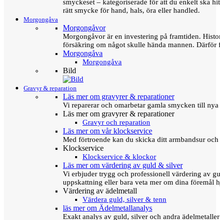
smyckeset – kategoriserade för att du enkelt ska hit
rätt smycke för hand, hals, öra eller handled.
Morgongåva
Morgongåvor
Morgongåvor är en investering på framtiden. Hist
försäkring om något skulle hända mannen. Därför 
Morgongåva
Morgongåva
Bild
Gravyr & reparation
Läs mer om gravyrer & reparationer
Vi reparerar och omarbetar gamla smycken till nya 
Läs mer om gravyrer & reparationer
Gravyr och reparation
Läs mer om vår klockservice
Med förtroende kan du skicka ditt armbandsur och g
Klockservice
Klockservice & klockor
Läs mer om värdering av guld & silver
Vi erbjuder trygg och professionell värdering av gul
uppskattning eller bara veta mer om dina föremål h
Värdering av ädelmetall
Värdera guld, silver & tenn
läs mer om Ädelmetallanalys
Exakt analys av guld, silver och andra ädelmetall