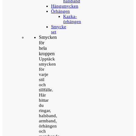
halsband
Hängsmycken
Örhängen
Kazka-
örhängen
Smycke
set
Smycken
för
hela
kroppen
Upptäck
smycken
för
varje
stil
och
tillfälle.
Här
hittar
du
ringar,
halsband,
armband,
örhängen
och