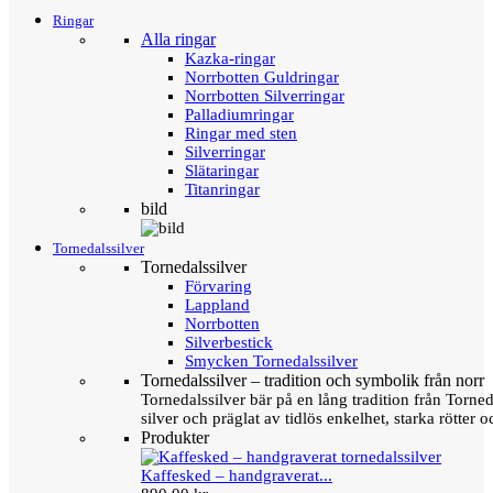
Ringar
Alla ringar
Kazka-ringar
Norrbotten Guldringar
Norrbotten Silverringar
Palladiumringar
Ringar med sten
Silverringar
Slätaringar
Titanringar
bild
Tornedalssilver
Tornedalssilver
Förvaring
Lappland
Norrbotten
Silverbestick
Smycken Tornedalssilver
Tornedalssilver – tradition och symbolik från norr
Tornedalssilver bär på en lång tradition från Torn
silver och präglat av tidlös enkelhet, starka rötter
Produkter
Kaffesked – handgraverat...