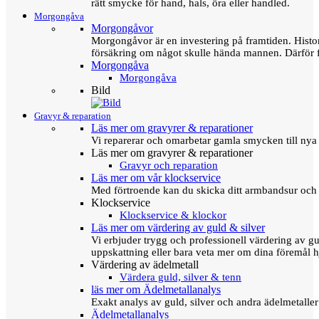
rätt smycke för hand, hals, öra eller handled.
Morgongåva
Morgongåvor
Morgongåvor är en investering på framtiden. Hist
försäkring om något skulle hända mannen. Därför 
Morgongåva
Morgongåva
Bild
Gravyr & reparation
Läs mer om gravyrer & reparationer
Vi reparerar och omarbetar gamla smycken till nya 
Läs mer om gravyrer & reparationer
Gravyr och reparation
Läs mer om vår klockservice
Med förtroende kan du skicka ditt armbandsur och g
Klockservice
Klockservice & klockor
Läs mer om värdering av guld & silver
Vi erbjuder trygg och professionell värdering av gul
uppskattning eller bara veta mer om dina föremål h
Värdering av ädelmetall
Värdera guld, silver & tenn
läs mer om Ädelmetallanalys
Exakt analys av guld, silver och andra ädelmetall
Ädelmetallanalys