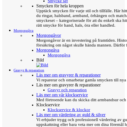
Smycke set
Smycken för hela kroppen
Upptäck smycken för varje stil och tillfälle. Här hit
du ringar, halsband, armband, örhängen och matc
smyckeset – kategoriserade för att du enkelt ska hit
rätt smycke för hand, hals, öra eller handled.
Morgongåva
Morgongåvor
Morgongåvor är en investering på framtiden. Hist
försäkring om något skulle hända mannen. Därför 
Morgongåva
Morgongåva
Bild
Gravyr & reparation
Läs mer om gravyrer & reparationer
Vi reparerar och omarbetar gamla smycken till nya 
Läs mer om gravyrer & reparationer
Gravyr och reparation
Läs mer om vår klockservice
Med förtroende kan du skicka ditt armbandsur och g
Klockservice
Klockservice & klockor
Läs mer om värdering av guld & silver
Vi erbjuder trygg och professionell värdering av gul
uppskattning eller bara veta mer om dina föremål h