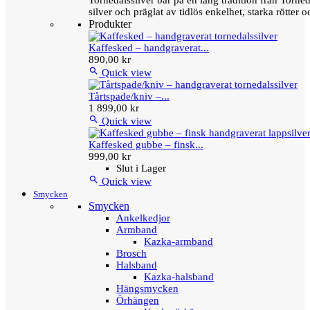
Tornedalssilver bär på en lång tradition från Torn
silver och präglat av tidlös enkelhet, starka rötter
Produkter
Kaffesked – handgraverat...
890,00 kr

Quick view
Tårtspade/kniv –...
1 899,00 kr

Quick view
Kaffesked gubbe – finsk...
999,00 kr
Slut i Lager

Quick view
Smycken
Smycken
Ankelkedjor
Armband
Kazka-armband
Brosch
Halsband
Kazka-halsband
Hängsmycken
Örhängen