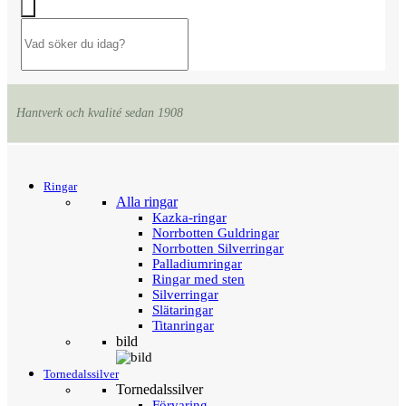
Hantverk och kvalité sedan 1908
Menu
Tillbaka
Ringar
Alla ringar
Kazka-ringar
Norrbotten Guldringar
Norrbotten Silverringar
Palladiumringar
Ringar med sten
Silverringar
Slätaringar
Titanringar
bild
Tornedalssilver
Tornedalssilver
Förvaring