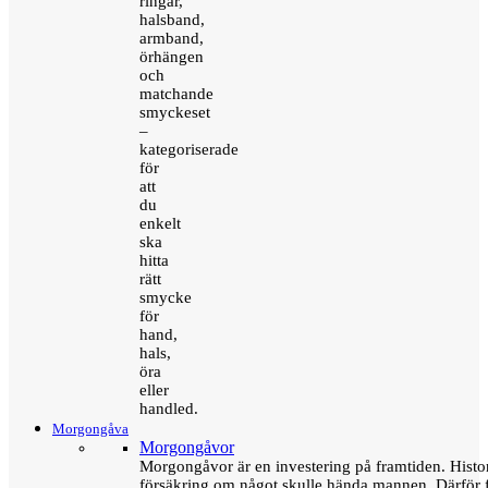
ringar,
halsband,
armband,
örhängen
och
matchande
smyckeset
–
kategoriserade
för
att
du
enkelt
ska
hitta
rätt
smycke
för
hand,
hals,
öra
eller
handled.
Morgongåva
Morgongåvor
Morgongåvor är en investering på framtiden. Hist
försäkring om något skulle hända mannen. Därför 