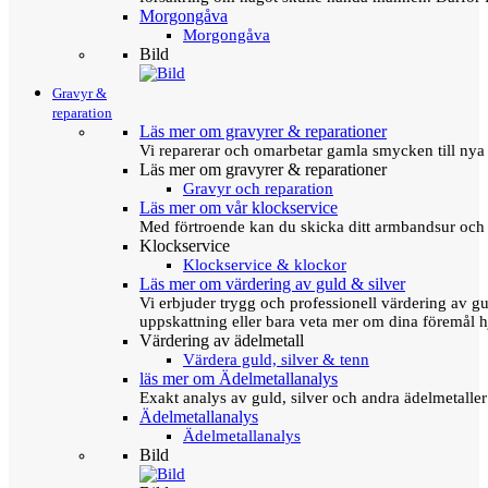
Morgongåva
Morgongåva
Bild
Gravyr &
reparation
Läs mer om gravyrer & reparationer
Vi reparerar och omarbetar gamla smycken till nya 
Läs mer om gravyrer & reparationer
Gravyr och reparation
Läs mer om vår klockservice
Med förtroende kan du skicka ditt armbandsur och g
Klockservice
Klockservice & klockor
Läs mer om värdering av guld & silver
Vi erbjuder trygg och professionell värdering av gul
uppskattning eller bara veta mer om dina föremål h
Värdering av ädelmetall
Värdera guld, silver & tenn
läs mer om Ädelmetallanalys
Exakt analys av guld, silver och andra ädelmetall
Ädelmetallanalys
Ädelmetallanalys
Bild