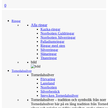
0
Menu
Tillbaka
Ringar
Alla ringar
Kazka-ringar
Norrbotten Guldringar
Norrbotten Silverringar
Palladiumringar
Ringar med sten
Silverringar
Slätaringar
Titanringar
bild
Tornedalssilver
Tornedalssilver
Förvaring
Lappland
Norrbotten
Silverbestick
Smycken Tornedalssilver
Tornedalssilver – tradition och symbolik från norr
Tornedalssilver bär på en lång tradition från Torn