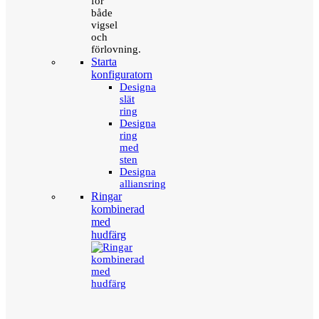
för
både
vigsel
och
förlovning.
Starta
konfiguratorn
Designa
slät
ring
Designa
ring
med
sten
Designa
alliansring
Ringar
kombinerad
med
hudfärg