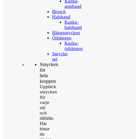
Kazka-
armband
Brosch
Halsband
Kazka-
halsband
Hängsmycken
Örhängen
Kazka-
örhängen
Smycke
set
Smycken
för
hela
kroppen
Upptäck
smycken
för
varje
stil
och
tillfälle.
Här
hittar
du