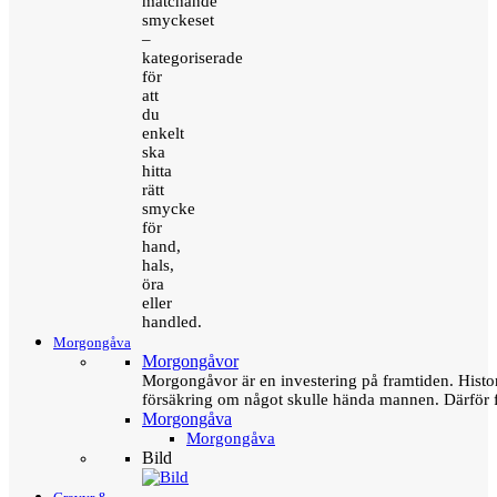
matchande
smyckeset
–
kategoriserade
för
att
du
enkelt
ska
hitta
rätt
smycke
för
hand,
hals,
öra
eller
handled.
Morgongåva
Morgongåvor
Morgongåvor är en investering på framtiden. Hist
försäkring om något skulle hända mannen. Därför 
Morgongåva
Morgongåva
Bild