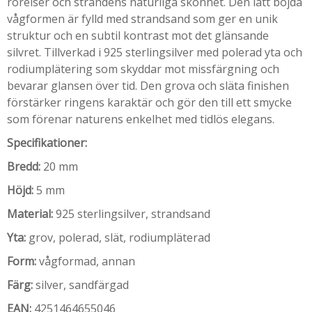
rörelser och strandens naturliga skönhet. Den lätt böjda
vågformen är fylld med strandsand som ger en unik
struktur och en subtil kontrast mot det glänsande
silvret. Tillverkad i 925 sterlingsilver med polerad yta och
rodiumplätering som skyddar mot missfärgning och
bevarar glansen över tid. Den grova och släta finishen
förstärker ringens karaktär och gör den till ett smycke
som förenar naturens enkelhet med tidlös elegans.
Specifikationer:
Bredd:
20 mm
Höjd:
5 mm
Material:
925 sterlingsilver, strandsand
Yta:
grov, polerad, slät, rodiumpläterad
Form:
vågformad, annan
Färg:
silver, sandfärgad
EAN:
4251464655046