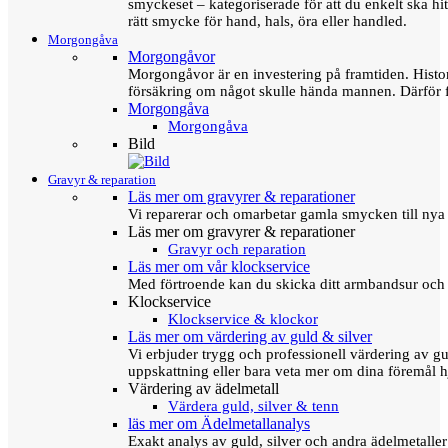
smyckeset – kategoriserade för att du enkelt ska hit
rätt smycke för hand, hals, öra eller handled.
Morgongåva
Morgongåvor
Morgongåvor är en investering på framtiden. Hist
försäkring om något skulle hända mannen. Därför 
Morgongåva
Morgongåva
Bild
Gravyr & reparation
Läs mer om gravyrer & reparationer
Vi reparerar och omarbetar gamla smycken till nya 
Läs mer om gravyrer & reparationer
Gravyr och reparation
Läs mer om vår klockservice
Med förtroende kan du skicka ditt armbandsur och g
Klockservice
Klockservice & klockor
Läs mer om värdering av guld & silver
Vi erbjuder trygg och professionell värdering av gul
uppskattning eller bara veta mer om dina föremål h
Värdering av ädelmetall
Värdera guld, silver & tenn
läs mer om Ädelmetallanalys
Exakt analys av guld, silver och andra ädelmetall