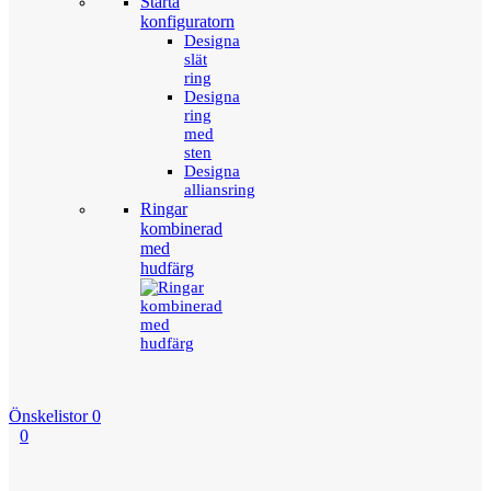
Starta
konfiguratorn
Designa
slät
ring
Designa
ring
med
sten
Designa
alliansring
Ringar
kombinerad
med
hudfärg
Önskelistor
0
0
Menu
Tillbaka