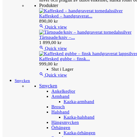
silver och präglat av tidlös enkelhet, starka rötter
Produkter
Kaffesked – handgraverat...
890,00 kr

Quick view
Tårtspade/kniv –...
1 899,00 kr

Quick view
Kaffesked gubbe – finsk...
999,00 kr
Slut i Lager

Quick view
Smycken
Smycken
Ankelkedjor
Armband
Kazka-armband
Brosch
Halsband
Kazka-halsband
Hängsmycken
Örhängen
Kazka-örhängen