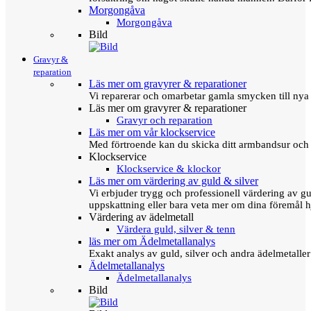
Morgongåva
Morgongåva
Bild
Gravyr &
reparation
Läs mer om gravyrer & reparationer
Vi reparerar och omarbetar gamla smycken till nya 
Läs mer om gravyrer & reparationer
Gravyr och reparation
Läs mer om vår klockservice
Med förtroende kan du skicka ditt armbandsur och g
Klockservice
Klockservice & klockor
Läs mer om värdering av guld & silver
Vi erbjuder trygg och professionell värdering av gul
uppskattning eller bara veta mer om dina föremål h
Värdering av ädelmetall
Värdera guld, silver & tenn
läs mer om Ädelmetallanalys
Exakt analys av guld, silver och andra ädelmetall
Ädelmetallanalys
Ädelmetallanalys
Bild