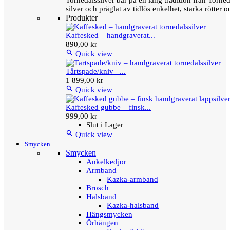
Tornedalssilver bär på en lång tradition från Torn
silver och präglat av tidlös enkelhet, starka rötter
Produkter
Kaffesked – handgraverat...
890,00 kr

Quick view
Tårtspade/kniv –...
1 899,00 kr

Quick view
Kaffesked gubbe – finsk...
999,00 kr
Slut i Lager

Quick view
Smycken
Smycken
Ankelkedjor
Armband
Kazka-armband
Brosch
Halsband
Kazka-halsband
Hängsmycken
Örhängen