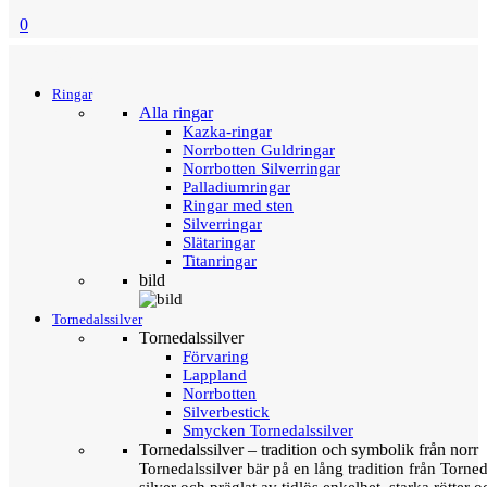
0
Menu
Tillbaka
Ringar
Alla ringar
Kazka-ringar
Norrbotten Guldringar
Norrbotten Silverringar
Palladiumringar
Ringar med sten
Silverringar
Slätaringar
Titanringar
bild
Tornedalssilver
Tornedalssilver
Förvaring
Lappland
Norrbotten
Silverbestick
Smycken Tornedalssilver
Tornedalssilver – tradition och symbolik från norr
Tornedalssilver bär på en lång tradition från Torn