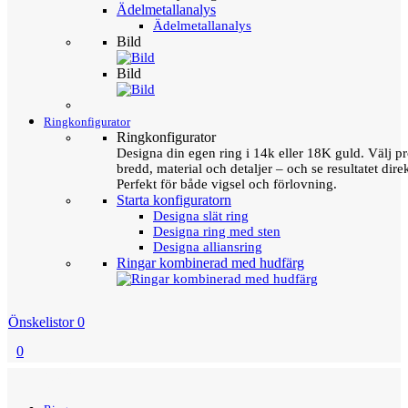
Ädelmetallanalys
Ädelmetallanalys
Bild
Bild
Ringkonfigurator
Ringkonfigurator
Designa din egen ring i 14k eller 18K guld. Välj pro
bredd, material och detaljer – och se resultatet direk
Perfekt för både vigsel och förlovning.
Starta konfiguratorn
Designa slät ring
Designa ring med sten
Designa alliansring
Ringar kombinerad med hudfärg
Önskelistor
0
0
Menu
Tillbaka