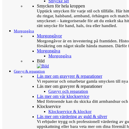
Smycke set
Smycken för hela kroppen
Upptäck smycken för varje stil och tillfälle. Här hit
du ringar, halsband, armband, örhängen och matc
smyckeset – kategoriserade för att du enkelt ska hit
rätt smycke för hand, hals, öra eller handled.
Morgongåva
Morgongåvor
Morgongåvor är en investering på framtiden. Hist
försäkring om något skulle hända mannen. Därför 
Morgongåva
Morgongåva
Bild
Gravyr & reparation
Läs mer om gravyrer & reparationer
Vi reparerar och omarbetar gamla smycken till nya 
Läs mer om gravyrer & reparationer
Gravyr och reparation
Läs mer om vår klockservice
Med förtroende kan du skicka ditt armbandsur och g
Klockservice
Klockservice & klockor
Läs mer om värdering av guld & silver
Vi erbjuder trygg och professionell värdering av gul
uppskattning eller bara veta mer om dina föremål h