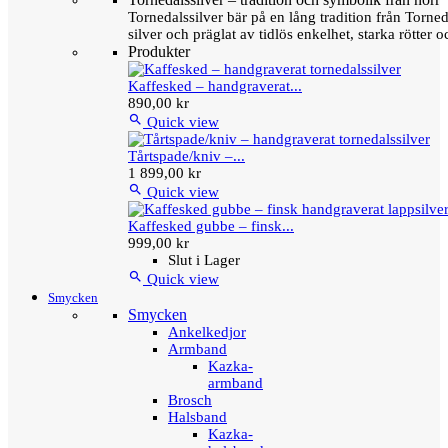
Tornedalssilver bär på en lång tradition från Torn
silver och präglat av tidlös enkelhet, starka rötter
Produkter
Kaffesked – handgraverat...
890,00 kr

Quick view
Tårtspade/kniv –...
1 899,00 kr

Quick view
Kaffesked gubbe – finsk...
999,00 kr
Slut i Lager

Quick view
Smycken
Smycken
Ankelkedjor
Armband
Kazka-
armband
Brosch
Halsband
Kazka-