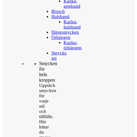
Kazka-
armband
Brosch
Halsband
Kazka-
halsband
Hängsmycken
Örhängen
Kazka-
örhängen
Smycke
set
Smycken
för
hela
kroppen
Upptäck
smycken
för
varje
stil
och
tillfälle.
Här
hittar
du