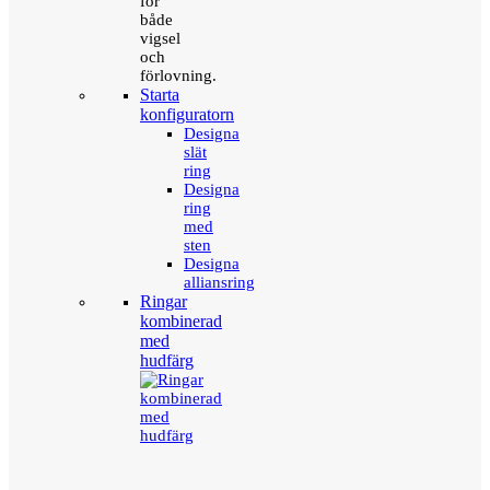
för
både
vigsel
och
förlovning.
Starta
konfiguratorn
Designa
slät
ring
Designa
ring
med
sten
Designa
alliansring
Ringar
kombinerad
med
hudfärg