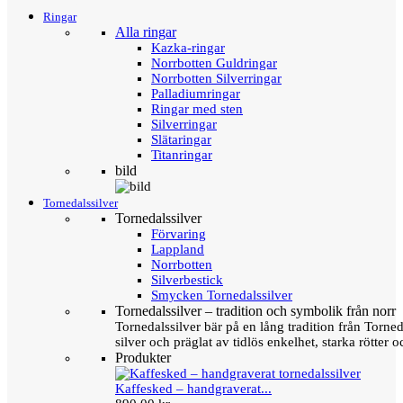
Ringar
Alla ringar
Kazka-ringar
Norrbotten Guldringar
Norrbotten Silverringar
Palladiumringar
Ringar med sten
Silverringar
Slätaringar
Titanringar
bild
Tornedalssilver
Tornedalssilver
Förvaring
Lappland
Norrbotten
Silverbestick
Smycken Tornedalssilver
Tornedalssilver – tradition och symbolik från norr
Tornedalssilver bär på en lång tradition från Torn
silver och präglat av tidlös enkelhet, starka rötter
Produkter
Kaffesked – handgraverat...