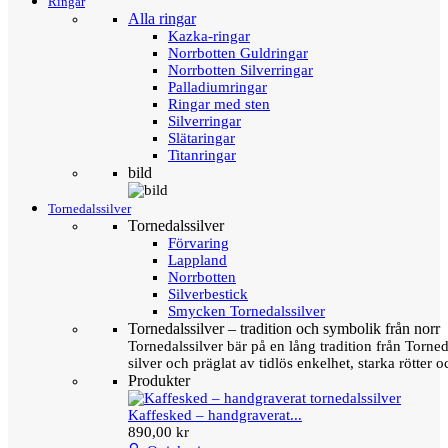
Ringar
Alla ringar
Kazka-ringar
Norrbotten Guldringar
Norrbotten Silverringar
Palladiumringar
Ringar med sten
Silverringar
Slätaringar
Titanringar
bild
Tornedalssilver
Tornedalssilver
Förvaring
Lappland
Norrbotten
Silverbestick
Smycken Tornedalssilver
Tornedalssilver – tradition och symbolik från norr
Tornedalssilver bär på en lång tradition från Torn
silver och präglat av tidlös enkelhet, starka rötter
Produkter
Kaffesked – handgraverat...
890,00 kr