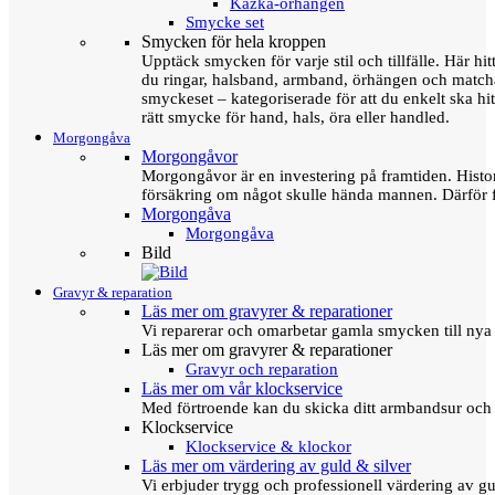
Kazka-örhängen
Smycke set
Smycken för hela kroppen
Upptäck smycken för varje stil och tillfälle. Här hit
du ringar, halsband, armband, örhängen och matc
smyckeset – kategoriserade för att du enkelt ska hit
rätt smycke för hand, hals, öra eller handled.
Morgongåva
Morgongåvor
Morgongåvor är en investering på framtiden. Hist
försäkring om något skulle hända mannen. Därför 
Morgongåva
Morgongåva
Bild
Gravyr & reparation
Läs mer om gravyrer & reparationer
Vi reparerar och omarbetar gamla smycken till nya 
Läs mer om gravyrer & reparationer
Gravyr och reparation
Läs mer om vår klockservice
Med förtroende kan du skicka ditt armbandsur och g
Klockservice
Klockservice & klockor
Läs mer om värdering av guld & silver
Vi erbjuder trygg och professionell värdering av gul