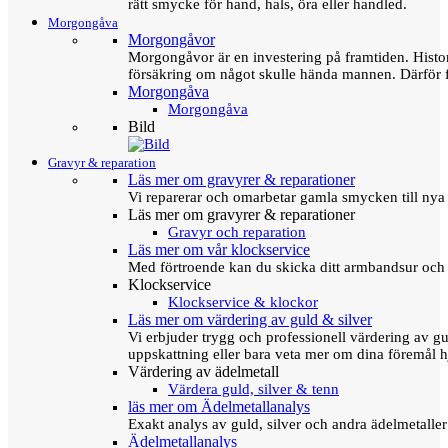
rätt smycke för hand, hals, öra eller handled.
Morgongåva
Morgongåvor
Morgongåvor är en investering på framtiden. Hist
försäkring om något skulle hända mannen. Därför 
Morgongåva
Morgongåva
Bild
Gravyr & reparation
Läs mer om gravyrer & reparationer
Vi reparerar och omarbetar gamla smycken till nya 
Läs mer om gravyrer & reparationer
Gravyr och reparation
Läs mer om vår klockservice
Med förtroende kan du skicka ditt armbandsur och g
Klockservice
Klockservice & klockor
Läs mer om värdering av guld & silver
Vi erbjuder trygg och professionell värdering av gul
uppskattning eller bara veta mer om dina föremål h
Värdering av ädelmetall
Värdera guld, silver & tenn
läs mer om Ädelmetallanalys
Exakt analys av guld, silver och andra ädelmetall
Ädelmetallanalys