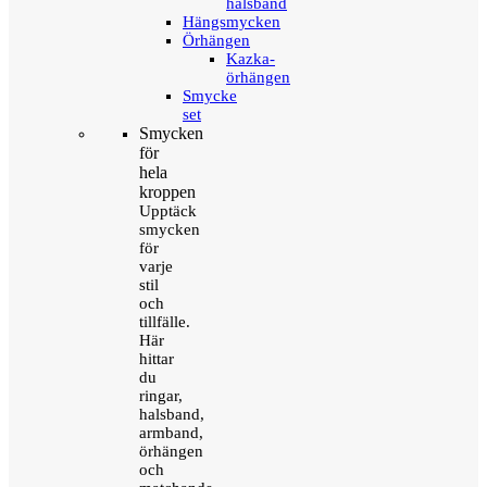
halsband
Hängsmycken
Örhängen
Kazka-
örhängen
Smycke
set
Smycken
för
hela
kroppen
Upptäck
smycken
för
varje
stil
och
tillfälle.
Här
hittar
du
ringar,
halsband,
armband,
örhängen
och