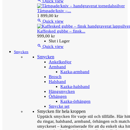

Quick view
Tårtspade/kniv –...
1 899,00 kr

Quick view
Kaffesked gubbe – finsk...
999,00 kr
Slut i Lager

Quick view
Smycken
Smycken
Ankelkedjor
Armband
Kazka-armband
Brosch
Halsband
Kazka-halsband
Hängsmycken
Örhängen
Kazka-örhängen
Smycke set
Smycken för hela kroppen
Upptäck smycken för varje stil och tillfälle. Här hit
du ringar, halsband, armband, örhängen och matc
smyckeset – kategoriserade för att du enkelt ska hit