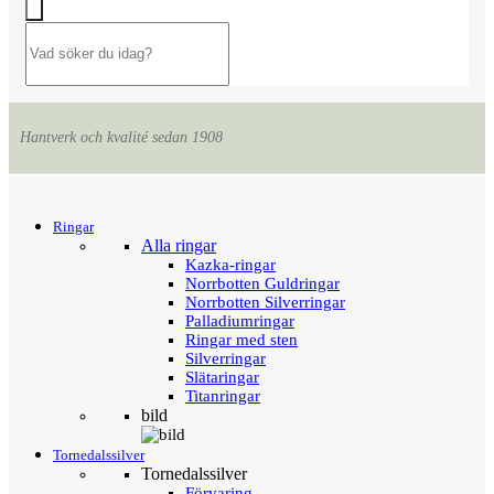
Hantverk och kvalité sedan 1908
Menu
Tillbaka
Ringar
Alla ringar
Kazka-ringar
Norrbotten Guldringar
Norrbotten Silverringar
Palladiumringar
Ringar med sten
Silverringar
Slätaringar
Titanringar
bild
Tornedalssilver
Tornedalssilver
Förvaring