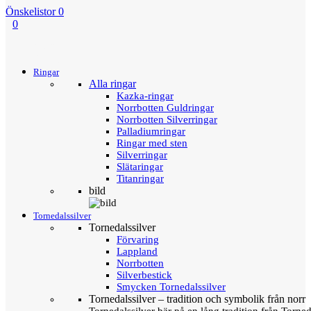
Önskelistor
0
0
Menu
Tillbaka
Ringar
Alla ringar
Kazka-ringar
Norrbotten Guldringar
Norrbotten Silverringar
Palladiumringar
Ringar med sten
Silverringar
Slätaringar
Titanringar
bild
Tornedalssilver
Tornedalssilver
Förvaring
Lappland
Norrbotten
Silverbestick
Smycken Tornedalssilver
Tornedalssilver – tradition och symbolik från norr