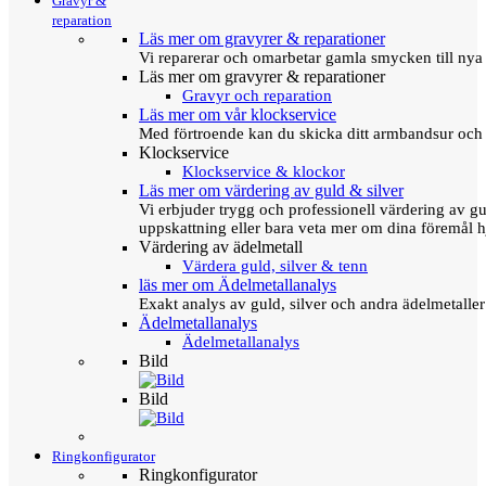
Gravyr &
reparation
Läs mer om gravyrer & reparationer
Vi reparerar och omarbetar gamla smycken till nya 
Läs mer om gravyrer & reparationer
Gravyr och reparation
Läs mer om vår klockservice
Med förtroende kan du skicka ditt armbandsur och g
Klockservice
Klockservice & klockor
Läs mer om värdering av guld & silver
Vi erbjuder trygg och professionell värdering av gul
uppskattning eller bara veta mer om dina föremål h
Värdering av ädelmetall
Värdera guld, silver & tenn
läs mer om Ädelmetallanalys
Exakt analys av guld, silver och andra ädelmetall
Ädelmetallanalys
Ädelmetallanalys
Bild
Bild
Ringkonfigurator
Ringkonfigurator