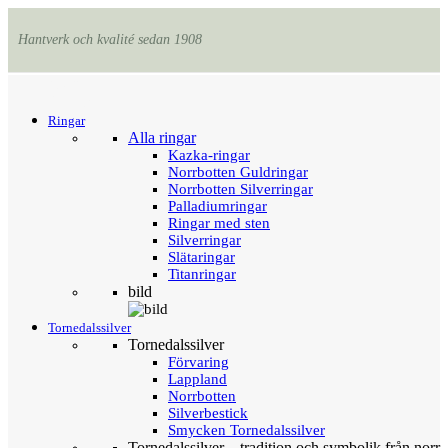
Hantverk och kvalité sedan 1908
Menu
Tillbaka
Ringar
Alla ringar
Kazka-ringar
Norrbotten Guldringar
Norrbotten Silverringar
Palladiumringar
Ringar med sten
Silverringar
Slätaringar
Titanringar
bild
Tornedalssilver
Tornedalssilver
Förvaring
Lappland
Norrbotten
Silverbestick
Smycken Tornedalssilver
Tornedalssilver – tradition och symbolik från norr