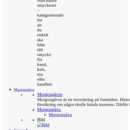
matchande
smyckeset
–
kategoriserade
för
att
du
enkelt
ska
hitta
rätt
smycke
för
hand,
hals,
öra
eller
handled.
Morgongåva
Morgongåvor
Morgongåvor är en investering på framtiden. Hist
försäkring om något skulle hända mannen. Därför 
Morgongåva
Morgongåva
Bild