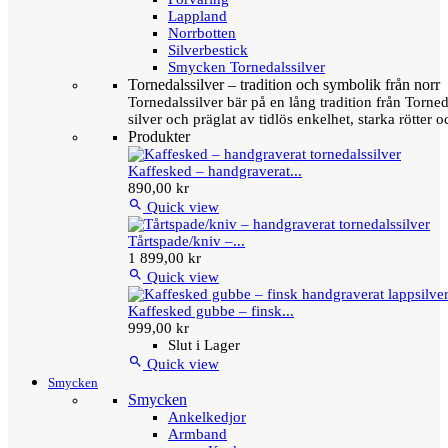
Lappland
Norrbotten
Silverbestick
Smycken Tornedalssilver
Tornedalssilver – tradition och symbolik från norr
Tornedalssilver bär på en lång tradition från Torn
silver och präglat av tidlös enkelhet, starka rötter
Produkter
Kaffesked – handgraverat...
890,00 kr

Quick view
Tårtspade/kniv –...
1 899,00 kr

Quick view
Kaffesked gubbe – finsk...
999,00 kr
Slut i Lager

Quick view
Smycken
Smycken
Ankelkedjor
Armband