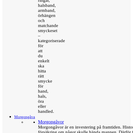
ringar,
halsband,
armband,
örhängen
och
matchande
smyckeset
–
kategoriserade
för
att
du
enkelt
ska
hitta
rätt
smycke
för
hand,
hals,
öra
eller
handled.
Morgongåva
Morgongåvor
Morgongåvor är en investering på framtiden. Hist
försäkring om något skulle hända mannen. Därför 