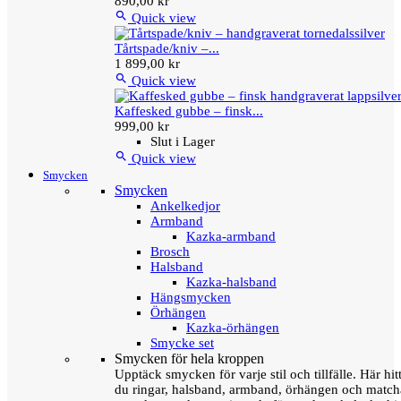
890,00 kr

Quick view
Tårtspade/kniv –...
1 899,00 kr

Quick view
Kaffesked gubbe – finsk...
999,00 kr
Slut i Lager

Quick view
Smycken
Smycken
Ankelkedjor
Armband
Kazka-armband
Brosch
Halsband
Kazka-halsband
Hängsmycken
Örhängen
Kazka-örhängen
Smycke set
Smycken för hela kroppen
Upptäck smycken för varje stil och tillfälle. Här hit
du ringar, halsband, armband, örhängen och matc