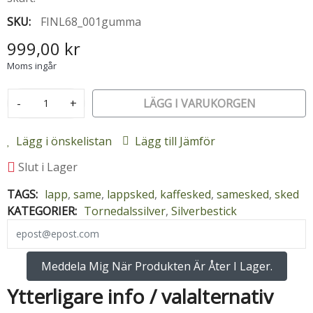
SKU:
FINL68_001gumma
999,00 kr
Moms ingår
-
+
LÄGG I VARUKORGEN
Lägg i önskelistan
Lägg till Jämför
Slut i Lager
TAGS:
lapp
,
same
,
lappsked
,
kaffesked
,
samesked
,
sked
KATEGORIER:
Tornedalssilver
,
Silverbestick
Meddela Mig När Produkten Är Åter I Lager.
Ytterligare info / valalternativ