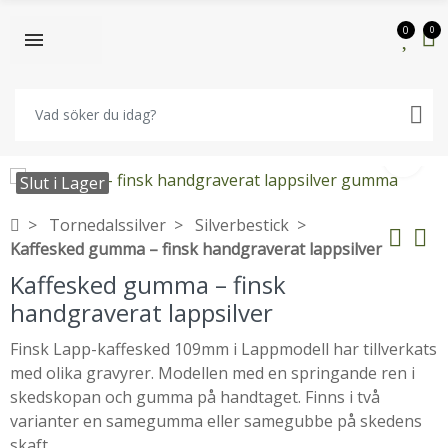
0
0
Slut i Lager
Tornedalssilver
Silverbestick
Kaffesked gumma – finsk handgraverat lappsilver
Kaffesked gumma – finsk
handgraverat lappsilver
Finsk Lapp-kaffesked 109mm i Lappmodell har tillverkats
med olika gravyrer. Modellen med en springande ren i
skedskopan och gumma på handtaget. Finns i två
varianter en samegumma eller samegubbe på skedens
skaft.