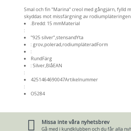
Smal och fin "Marina" creol med gångjärn, fylld m
skyddas mot missfärgning av rodiumpläteringen
.Bredd: 15 mmMaterial
:
"925 silver",stensandYta
: grov,polerad,rodiumpläteradForm
:
RundFärg
: Silver,BlåEAN
:
4251464690047Artikelnummer
:
O5284
Missa inte våra nyhetsbrev
Gå med i kundklubben och du får alla nyh