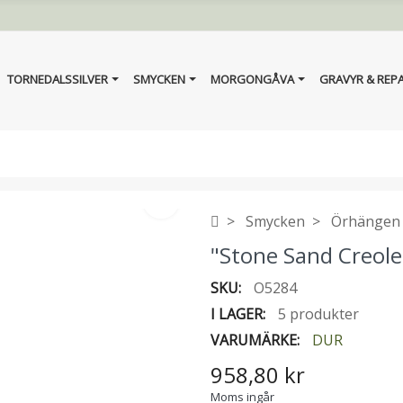
TORNEDALSSILVER
SMYCKEN
MORGONGÅVA
GRAVYR & REP
Smycken
Örhängen
"Stone Sand Creole
SKU:
O5284
I LAGER:
5 produkter
VARUMÄRKE:
DUR
958,80 kr
Moms ingår