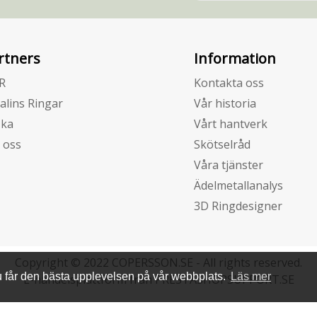
rtners
Information
R
Kontakta oss
alins Ringar
Vår historia
zka
Vårt hantverk
 oss
Skötselråd
Våra tjänster
Ädelmetallanalys
3D Ringdesigner
Copyright © 2022 COPERSSON.SE - All rights reserved.
u får den bästa upplevelsen på vår webbplats.
Läs mer
E-handelsplattform från PRESTASHOPSUPPORT.SE