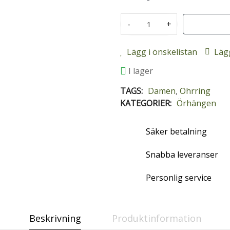
-
+
Lägg i önskelistan
Lägg
I lager
TAGS:
Damen
,
Ohrring
KATEGORIER:
Örhängen
Säker betalning
Snabba leveranser
Personlig service
Beskrivning
Produktinformation