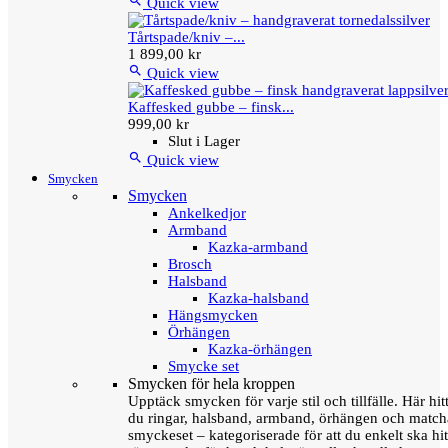

Quick view
Tårtspade/kniv –...
1 899,00 kr

Quick view
Kaffesked gubbe – finsk...
999,00 kr
Slut i Lager

Quick view
Smycken
Smycken
Ankelkedjor
Armband
Kazka-armband
Brosch
Halsband
Kazka-halsband
Hängsmycken
Örhängen
Kazka-örhängen
Smycke set
Smycken för hela kroppen
Upptäck smycken för varje stil och tillfälle. Här hit
du ringar, halsband, armband, örhängen och matc
smyckeset – kategoriserade för att du enkelt ska hit