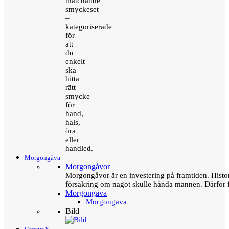
matchande
smyckeset
–
kategoriserade
för
att
du
enkelt
ska
hitta
rätt
smycke
för
hand,
hals,
öra
eller
handled.
Morgongåva
Morgongåvor
Morgongåvor är en investering på framtiden. Hist
försäkring om något skulle hända mannen. Därför 
Morgongåva
Morgongåva
Bild