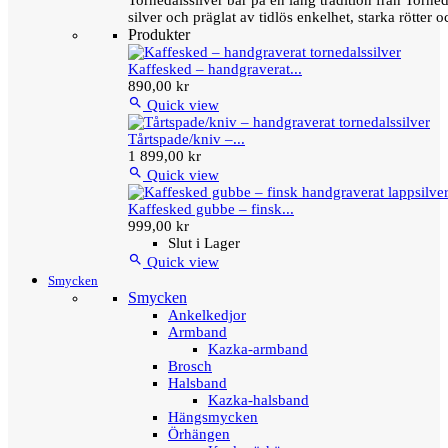
Tornedalssilver bär på en lång tradition från Torn
silver och präglat av tidlös enkelhet, starka rötter
Produkter
Kaffesked – handgraverat...
890,00 kr

Quick view
Tårtspade/kniv –...
1 899,00 kr

Quick view
Kaffesked gubbe – finsk...
999,00 kr
Slut i Lager

Quick view
Smycken
Smycken
Ankelkedjor
Armband
Kazka-armband
Brosch
Halsband
Kazka-halsband
Hängsmycken
Örhängen