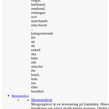
ringar,
halsband,
armband,
örhängen
och
matchande
smyckeset
–
kategoriserade
för
att
du
enkelt
ska
hitta
rätt
smycke
för
hand,
hals,
öra
eller
handled.
Morgongåva
Morgongåvor
Morgongåvor är en investering på framtiden. Hist
försäkring om något skulle hända mannen. Därför 