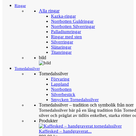
Ringar
Alla ringar
Kazka-ringar
Norrbotten Guldringar
Norrbotten Silverringar
Palladiumringar
Ringar med sten
Silverringar
Slätaringar
Titanringar
bild
Tornedalssilver
Tornedalssilver
Förvaring
Lappland
Norrbotten
Silverbestick
Smycken Tornedalssilver
Tornedalssilver – tradition och symbolik från norr
Tornedalssilver bär på en lång tradition från Torn
silver och präglat av tidlös enkelhet, starka rötter
Produkter
Kaffesked – handgraverat...