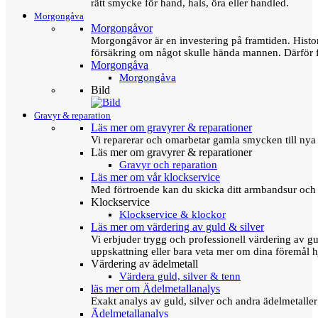
rätt smycke för hand, hals, öra eller handled.
Morgongåva
Morgongåvor
Morgongåvor är en investering på framtiden. Hist
försäkring om något skulle hända mannen. Därför 
Morgongåva
Morgongåva
Bild
Gravyr & reparation
Läs mer om gravyrer & reparationer
Vi reparerar och omarbetar gamla smycken till nya 
Läs mer om gravyrer & reparationer
Gravyr och reparation
Läs mer om vår klockservice
Med förtroende kan du skicka ditt armbandsur och g
Klockservice
Klockservice & klockor
Läs mer om värdering av guld & silver
Vi erbjuder trygg och professionell värdering av gul
uppskattning eller bara veta mer om dina föremål h
Värdering av ädelmetall
Värdera guld, silver & tenn
läs mer om Ädelmetallanalys
Exakt analys av guld, silver och andra ädelmetall
Ädelmetallanalys