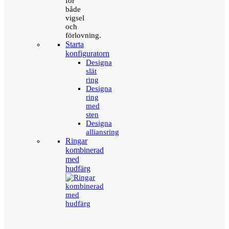
för
både
vigsel
och
förlovning.
Starta
konfiguratorn
Designa
slät
ring
Designa
ring
med
sten
Designa
alliansring
Ringar
kombinerad
med
hudfärg