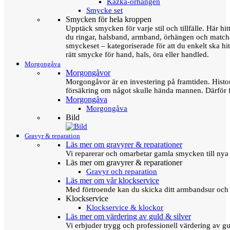
Kazka-örhängen
Smycke set
Smycken för hela kroppen
Upptäck smycken för varje stil och tillfälle. Här hit
du ringar, halsband, armband, örhängen och matc
smyckeset – kategoriserade för att du enkelt ska hit
rätt smycke för hand, hals, öra eller handled.
Morgongåva
Morgongåvor
Morgongåvor är en investering på framtiden. Hist
försäkring om något skulle hända mannen. Därför 
Morgongåva
Morgongåva
Bild
Gravyr & reparation
Läs mer om gravyrer & reparationer
Vi reparerar och omarbetar gamla smycken till nya 
Läs mer om gravyrer & reparationer
Gravyr och reparation
Läs mer om vår klockservice
Med förtroende kan du skicka ditt armbandsur och g
Klockservice
Klockservice & klockor
Läs mer om värdering av guld & silver
Vi erbjuder trygg och professionell värdering av gul