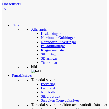
Önskelistor
0
0
Menu
Tillbaka
Ringar
Alla ringar
Kazka-ringar
Norrbotten Guldringar
Norrbotten Silverringar
Palladiumringar
Ringar med sten
Silverringar
Slätaringar
Titanringar
bild
Tornedalssilver
Tornedalssilver
Förvaring
Lappland
Norrbotten
Silverbestick
Smycken Tornedalssilver
Tornedalssilver – tradition och symbolik från norr