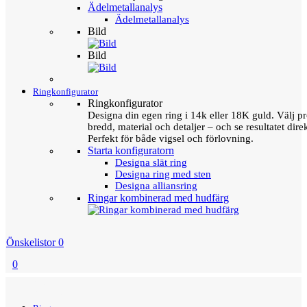
Ädelmetallanalys
Ädelmetallanalys
Bild
Bild
Ringkonfigurator
Ringkonfigurator
Designa din egen ring i 14k eller 18K guld. Välj pro
bredd, material och detaljer – och se resultatet direk
Perfekt för både vigsel och förlovning.
Starta konfiguratorn
Designa slät ring
Designa ring med sten
Designa alliansring
Ringar kombinerad med hudfärg
Önskelistor
0
0
Menu
Tillbaka