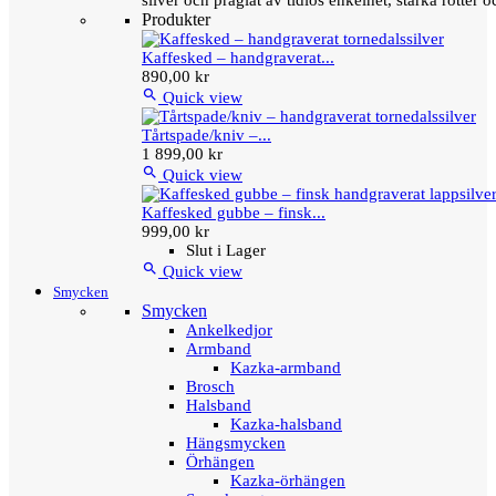
silver och präglat av tidlös enkelhet, starka rötter
Produkter
Kaffesked – handgraverat...
890,00 kr

Quick view
Tårtspade/kniv –...
1 899,00 kr

Quick view
Kaffesked gubbe – finsk...
999,00 kr
Slut i Lager

Quick view
Smycken
Smycken
Ankelkedjor
Armband
Kazka-armband
Brosch
Halsband
Kazka-halsband
Hängsmycken
Örhängen
Kazka-örhängen