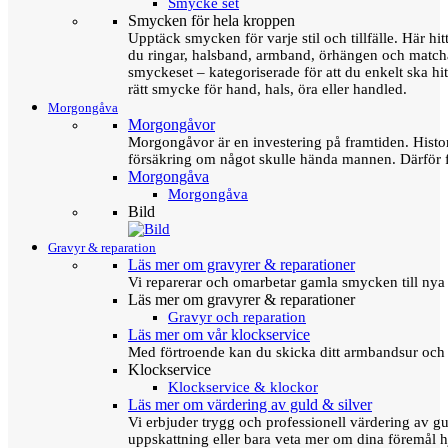
Smycke set
Smycken för hela kroppen
Upptäck smycken för varje stil och tillfälle. Här hit
du ringar, halsband, armband, örhängen och matc
smyckeset – kategoriserade för att du enkelt ska hit
rätt smycke för hand, hals, öra eller handled.
Morgongåva
Morgongåvor
Morgongåvor är en investering på framtiden. Hist
försäkring om något skulle hända mannen. Därför 
Morgongåva
Morgongåva
Bild
Gravyr & reparation
Läs mer om gravyrer & reparationer
Vi reparerar och omarbetar gamla smycken till nya 
Läs mer om gravyrer & reparationer
Gravyr och reparation
Läs mer om vår klockservice
Med förtroende kan du skicka ditt armbandsur och g
Klockservice
Klockservice & klockor
Läs mer om värdering av guld & silver
Vi erbjuder trygg och professionell värdering av gul
uppskattning eller bara veta mer om dina föremål h