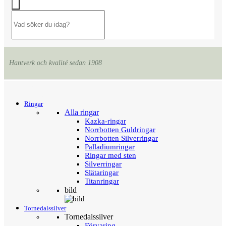
Hantverk och kvalité sedan 1908
Menu
Tillbaka
Ringar
Alla ringar
Kazka-ringar
Norrbotten Guldringar
Norrbotten Silverringar
Palladiumringar
Ringar med sten
Silverringar
Slätaringar
Titanringar
bild
Tornedalssilver
Tornedalssilver
Förvaring