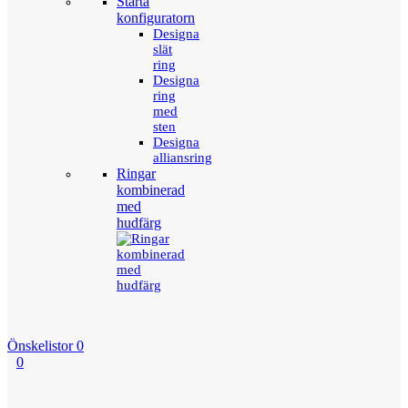
Starta
konfiguratorn
Designa
slät
ring
Designa
ring
med
sten
Designa
alliansring
Ringar
kombinerad
med
hudfärg
Önskelistor
0
0
Menu
Tillbaka