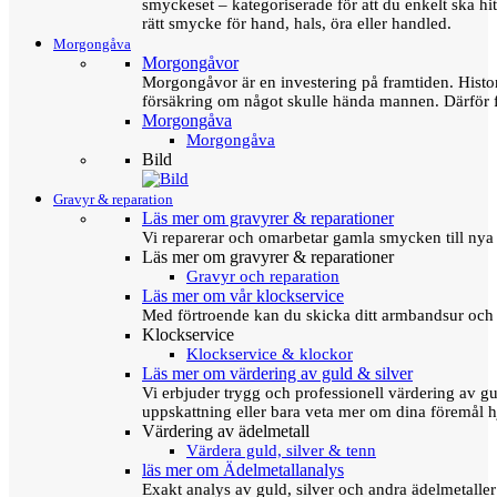
smyckeset – kategoriserade för att du enkelt ska hit
rätt smycke för hand, hals, öra eller handled.
Morgongåva
Morgongåvor
Morgongåvor är en investering på framtiden. Hist
försäkring om något skulle hända mannen. Därför 
Morgongåva
Morgongåva
Bild
Gravyr & reparation
Läs mer om gravyrer & reparationer
Vi reparerar och omarbetar gamla smycken till nya 
Läs mer om gravyrer & reparationer
Gravyr och reparation
Läs mer om vår klockservice
Med förtroende kan du skicka ditt armbandsur och g
Klockservice
Klockservice & klockor
Läs mer om värdering av guld & silver
Vi erbjuder trygg och professionell värdering av gul
uppskattning eller bara veta mer om dina föremål h
Värdering av ädelmetall
Värdera guld, silver & tenn
läs mer om Ädelmetallanalys
Exakt analys av guld, silver och andra ädelmetall