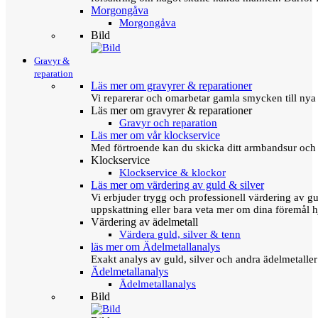
Morgongåva
Morgongåva
Bild
Gravyr &
reparation
Läs mer om gravyrer & reparationer
Vi reparerar och omarbetar gamla smycken till nya 
Läs mer om gravyrer & reparationer
Gravyr och reparation
Läs mer om vår klockservice
Med förtroende kan du skicka ditt armbandsur och g
Klockservice
Klockservice & klockor
Läs mer om värdering av guld & silver
Vi erbjuder trygg och professionell värdering av gul
uppskattning eller bara veta mer om dina föremål h
Värdering av ädelmetall
Värdera guld, silver & tenn
läs mer om Ädelmetallanalys
Exakt analys av guld, silver och andra ädelmetall
Ädelmetallanalys
Ädelmetallanalys
Bild