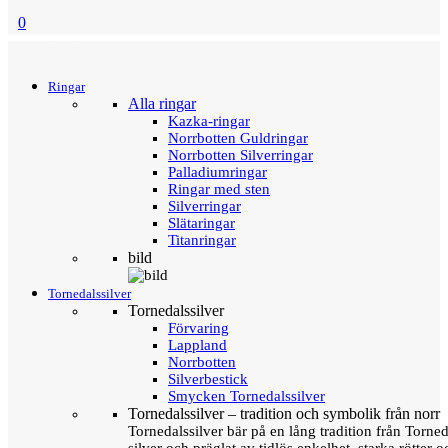
0
Menu
Tillbaka
Ringar
Alla ringar
Kazka-ringar
Norrbotten Guldringar
Norrbotten Silverringar
Palladiumringar
Ringar med sten
Silverringar
Slätaringar
Titanringar
bild
Tornedalssilver
Tornedalssilver
Förvaring
Lappland
Norrbotten
Silverbestick
Smycken Tornedalssilver
Tornedalssilver – tradition och symbolik från norr
Tornedalssilver bär på en lång tradition från Torn