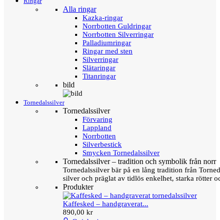
Ringar
Alla ringar
Kazka-ringar
Norrbotten Guldringar
Norrbotten Silverringar
Palladiumringar
Ringar med sten
Silverringar
Slätaringar
Titanringar
bild
Tornedalssilver
Tornedalssilver
Förvaring
Lappland
Norrbotten
Silverbestick
Smycken Tornedalssilver
Tornedalssilver – tradition och symbolik från norr
Tornedalssilver bär på en lång tradition från Torn
silver och präglat av tidlös enkelhet, starka rötter
Produkter
Kaffesked – handgraverat...
890,00 kr