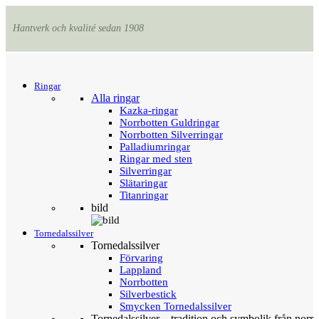
Hantverk och kvalité sedan 1908
Menu
Tillbaka
Ringar
Alla ringar
Kazka-ringar
Norrbotten Guldringar
Norrbotten Silverringar
Palladiumringar
Ringar med sten
Silverringar
Slätaringar
Titanringar
bild
Tornedalssilver
Tornedalssilver
Förvaring
Lappland
Norrbotten
Silverbestick
Smycken Tornedalssilver
Tornedalssilver – tradition och symbolik från norr