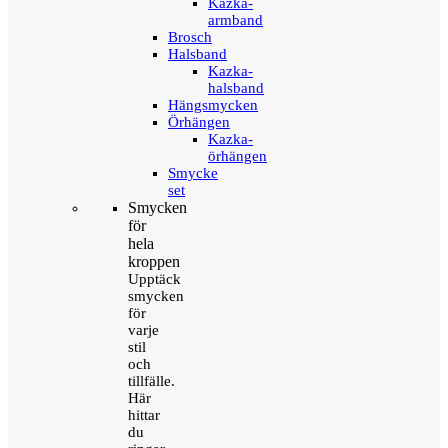
Kazka-
armband
Brosch
Halsband
Kazka-
halsband
Hängsmycken
Örhängen
Kazka-
örhängen
Smycke
set
Smycken
för
hela
kroppen
Upptäck
smycken
för
varje
stil
och
tillfälle.
Här
hittar
du