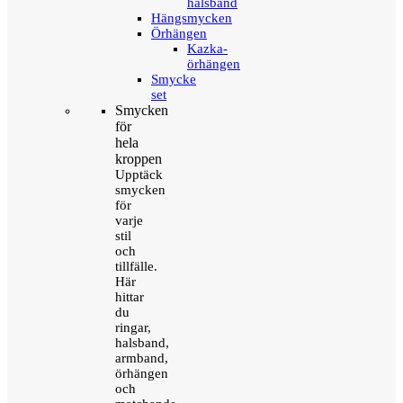
halsband
Hängsmycken
Örhängen
Kazka-
örhängen
Smycke
set
Smycken
för
hela
kroppen
Upptäck
smycken
för
varje
stil
och
tillfälle.
Här
hittar
du
ringar,
halsband,
armband,
örhängen
och