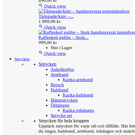
890,00 kr

Quick view
Tårtspade/kniv –...
1 899,00 kr

Quick view
Kaffesked gubbe – finsk...
999,00 kr
Slut i Lager

Quick view
Smycken
Smycken
Ankelkedjor
Armband
Kazka-armband
Brosch
Halsband
Kazka-halsband
Hängsmycken
Örhängen
Kazka-örhängen
Smycke set
Smycken för hela kroppen
Upptäck smycken för varje stil och tillfälle. Här hit
du ringar, halsband, armband, örhängen och matc