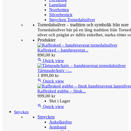
Lappland
Norrbotten
Silverbestick
Smycken Tornedalssilver
Tornedalssilver – tradition och symbolik från norr
Tornedalssilver bär på en lång tradition från Torn
silver och präglat av tidlös enkelhet, starka rötter
Produkter
Kaffesked – handgraverat...
890,00 kr

Quick view
Tårtspade/kniv –...
1 899,00 kr

Quick view
Kaffesked gubbe – finsk...
999,00 kr
Slut i Lager

Quick view
Smycken
Smycken
Ankelkedjor
Armband