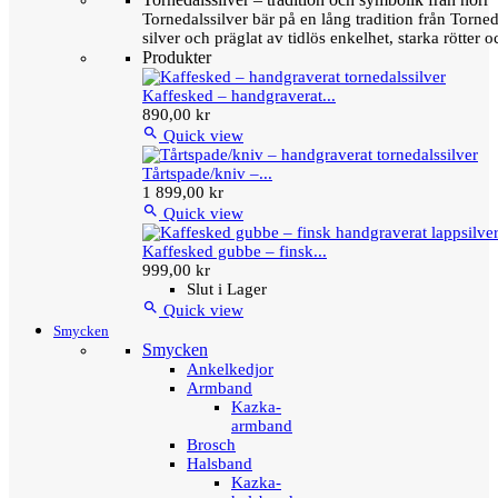
Tornedalssilver bär på en lång tradition från Torn
silver och präglat av tidlös enkelhet, starka rötter
Produkter
Kaffesked – handgraverat...
890,00 kr

Quick view
Tårtspade/kniv –...
1 899,00 kr

Quick view
Kaffesked gubbe – finsk...
999,00 kr
Slut i Lager

Quick view
Smycken
Smycken
Ankelkedjor
Armband
Kazka-
armband
Brosch
Halsband
Kazka-