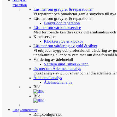
Gravyr &
reparation
Läs mer om gravyrer & reparationer
Vi reparerar och omarbetar gamla smycken till nya 
Läs mer om gravyrer & reparationer
Gravyr och reparation
Läs mer om vår klockservice
Med förtroende kan du skicka ditt armbandsur och g
Klockservice
Klockservice & klockor
Läs mer om värdering av guld & silver
Vi erbjuder trygg och professionell värdering av gul
uppskattning eller bara veta mer om dina föremål h
Värdering av ädelmetall
Värdera guld, silver & tenn
läs mer om Ädelmetallanalys
Exakt analys av guld, silver och andra ädelmetall
Ädelmetallanalys
Ädelmetallanalys
Bild
Bild
Ringkonfigurator
Ringkonfigurator