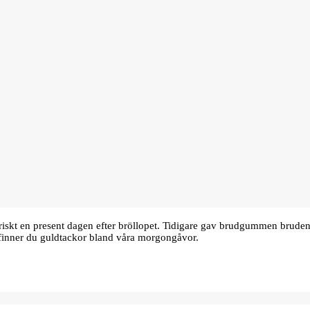
oriskt en present dagen efter bröllopet. Tidigare gav brudgummen bru
finner du guldtackor bland våra morgongåvor.