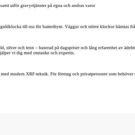
samt utför gravyrtjänster på egna och andras varor
uldklocka till oss för batteribyte. Väggur och större klockor hämtas frå
d, silver och tenn – baserad på dagspriser och lång erfarenhet av ädelmet
jälper vi dig med omtanke och expertis.
er med modern XRF‑teknik. För företag och privatpersoner som behöver s