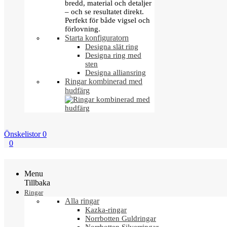
bredd, material och detaljer
– och se resultatet direkt.
Perfekt för både vigsel och
förlovning.
Starta konfiguratorn
Designa slät ring
Designa ring med
sten
Designa alliansring
Ringar kombinerad med
hudfärg
Önskelistor
0
0
Menu
Tillbaka
Ringar
Alla ringar
Kazka-ringar
Norrbotten Guldringar