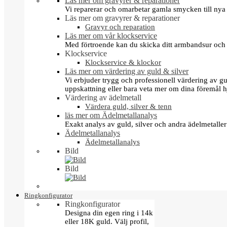
Läs mer om gravyrer & reparationer
Vi reparerar och omarbetar gamla smycken till nya 
Läs mer om gravyrer & reparationer
Gravyr och reparation
Läs mer om vår klockservice
Med förtroende kan du skicka ditt armbandsur och g
Klockservice
Klockservice & klockor
Läs mer om värdering av guld & silver
Vi erbjuder trygg och professionell värdering av gul
uppskattning eller bara veta mer om dina föremål h
Värdering av ädelmetall
Värdera guld, silver & tenn
läs mer om Ädelmetallanalys
Exakt analys av guld, silver och andra ädelmetall
Ädelmetallanalys
Ädelmetallanalys
Bild
Bild
Ringkonfigurator
Ringkonfigurator
Designa din egen ring i 14k
eller 18K guld. Välj profil,