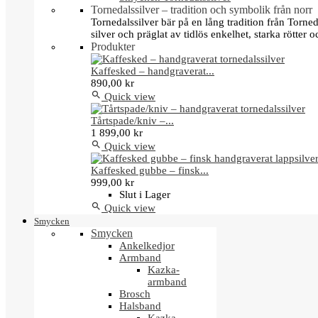
Tornedalssilver – tradition och symbolik från norr
Tornedalssilver bär på en lång tradition från Torn
silver och präglat av tidlös enkelhet, starka rötter
Produkter
Kaffesked – handgraverat...
890,00 kr

Quick view
Tårtspade/kniv –...
1 899,00 kr

Quick view
Kaffesked gubbe – finsk...
999,00 kr
Slut i Lager

Quick view
Smycken
Smycken
Ankelkedjor
Armband
Kazka-
armband
Brosch
Halsband