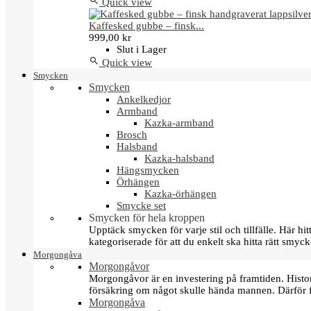

Quick view
Kaffesked gubbe – finsk...
999,00 kr
Slut i Lager

Quick view
Smycken
Smycken
Ankelkedjor
Armband
Kazka-armband
Brosch
Halsband
Kazka-halsband
Hängsmycken
Örhängen
Kazka-örhängen
Smycke set
Smycken för hela kroppen
Upptäck smycken för varje stil och tillfälle. Här 
kategoriserade för att du enkelt ska hitta rätt smyck
Morgongåva
Morgongåvor
Morgongåvor är en investering på framtiden. Hist
försäkring om något skulle hända mannen. Därför 
Morgongåva