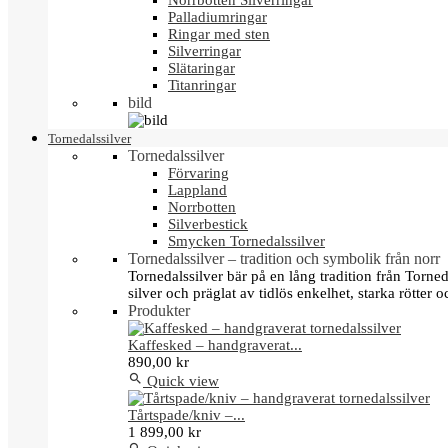
Norrbotten Silverringar
Palladiumringar
Ringar med sten
Silverringar
Slätaringar
Titanringar
bild
Tornedalssilver
Tornedalssilver
Förvaring
Lappland
Norrbotten
Silverbestick
Smycken Tornedalssilver
Tornedalssilver – tradition och symbolik från norr
Tornedalssilver bär på en lång tradition från Torn
silver och präglat av tidlös enkelhet, starka rötter
Produkter
Kaffesked – handgraverat...
890,00 kr

Quick view
Tårtspade/kniv –...
1 899,00 kr