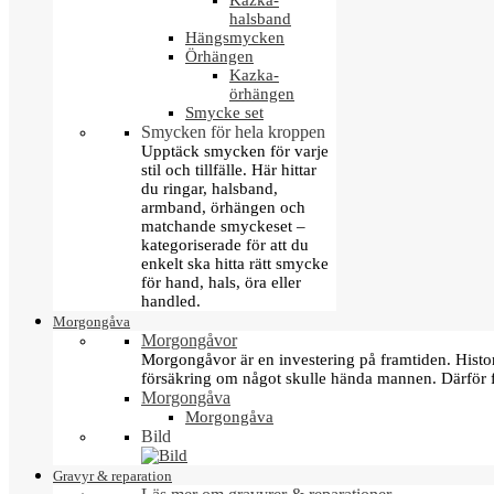
Kazka-
halsband
Hängsmycken
Örhängen
Kazka-
örhängen
Smycke set
Smycken för hela kroppen
Upptäck smycken för varje
stil och tillfälle. Här hittar
du ringar, halsband,
armband, örhängen och
matchande smyckeset –
kategoriserade för att du
enkelt ska hitta rätt smycke
för hand, hals, öra eller
handled.
Morgongåva
Morgongåvor
Morgongåvor är en investering på framtiden. Hist
försäkring om något skulle hända mannen. Därför 
Morgongåva
Morgongåva
Bild
Gravyr & reparation