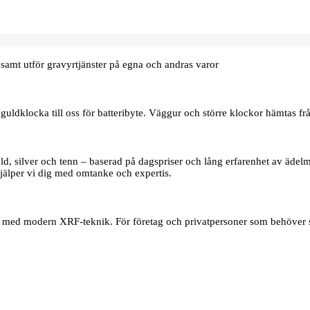
samt utför gravyrtjänster på egna och andras varor
uldklocka till oss för batteribyte. Väggur och större klockor hämtas frå
d, silver och tenn – baserad på dagspriser och lång erfarenhet av ädelmet
jälper vi dig med omtanke och expertis.
er med modern XRF‑teknik. För företag och privatpersoner som behöver s