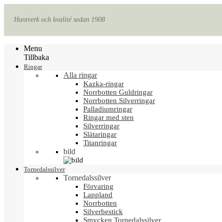
Hantverk och kvalité sedan 1908
Menu
Tillbaka
Ringar
Alla ringar
Kazka-ringar
Norrbotten Guldringar
Norrbotten Silverringar
Palladiumringar
Ringar med sten
Silverringar
Slätaringar
Titanringar
bild
Tornedalssilver
Tornedalssilver
Förvaring
Lappland
Norrbotten
Silverbestick
Smycken Tornedalssilver