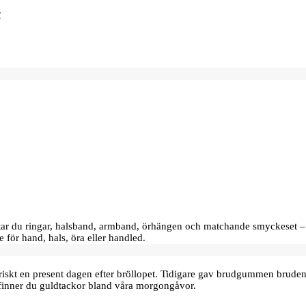
hittar du ringar, halsband, armband, örhängen och matchande smyckeset –
e för hand, hals, öra eller handled.
oriskt en present dagen efter bröllopet. Tidigare gav brudgummen bru
finner du guldtackor bland våra morgongåvor.