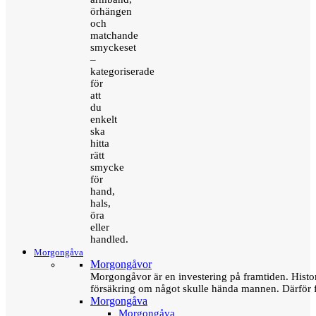
örhängen
och
matchande
smyckeset
–
kategoriserade
för
att
du
enkelt
ska
hitta
rätt
smycke
för
hand,
hals,
öra
eller
handled.
Morgongåva
Morgongåvor
Morgongåvor är en investering på framtiden. Hist
försäkring om något skulle hända mannen. Därför 
Morgongåva
Morgongåva