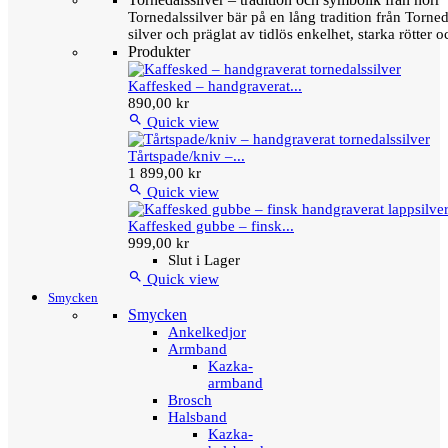
Tornedalssilver bär på en lång tradition från Torn
silver och präglat av tidlös enkelhet, starka rötter
Produkter
Kaffesked – handgraverat...
890,00 kr

Quick view
Tårtspade/kniv –...
1 899,00 kr

Quick view
Kaffesked gubbe – finsk...
999,00 kr
Slut i Lager

Quick view
Smycken
Smycken
Ankelkedjor
Armband
Kazka-
armband
Brosch
Halsband
Kazka-