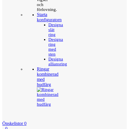
och
förlovning.
Starta
konfiguratorn
Designa
slät
ring
Designa
ring
med
sten
Designa
alliansring
Ringar
kombinerad
med
hudfärg
Önskelistor
0
0