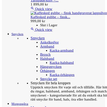
Tårtspade/kniv –...
1 899,00 kr

Quick view
Kaffesked gubbe – finsk...
999,00 kr
Slut i Lager

Quick view
Smycken
Smycken
Ankelkedjor
Armband
Kazka-armband
Brosch
Halsband
Kazka-halsband
Hängsmycken
Örhängen
Kazka-örhängen
Smycke set
Smycken för hela kroppen
Upptäck smycken för varje stil och tillfälle. Här hit
du ringar, halsband, armband, örhängen och matc
smyckeset – kategoriserade för att du enkelt ska hit
rätt smycke för hand, hals, öra eller handled.
Morgongåva