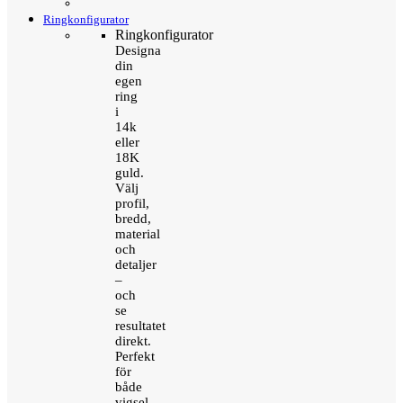
Ringkonfigurator
Ringkonfigurator
Designa
din
egen
ring
i
14k
eller
18K
guld.
Välj
profil,
bredd,
material
och
detaljer
–
och
se
resultatet
direkt.
Perfekt
för
både
vigsel