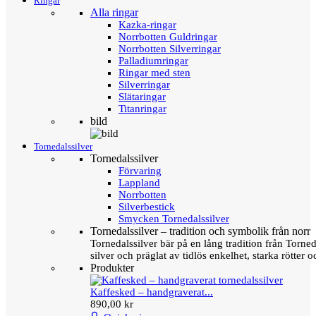
Ringar
Alla ringar
Kazka-ringar
Norrbotten Guldringar
Norrbotten Silverringar
Palladiumringar
Ringar med sten
Silverringar
Slätaringar
Titanringar
bild
Tornedalssilver
Tornedalssilver
Förvaring
Lappland
Norrbotten
Silverbestick
Smycken Tornedalssilver
Tornedalssilver – tradition och symbolik från norr
Tornedalssilver bär på en lång tradition från Torn
silver och präglat av tidlös enkelhet, starka rötter
Produkter
Kaffesked – handgraverat...
890,00 kr
