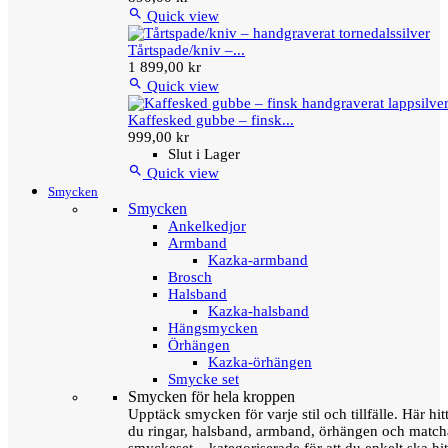

Quick view
Tårtspade/kniv –...
1 899,00 kr

Quick view
Kaffesked gubbe – finsk...
999,00 kr
Slut i Lager

Quick view
Smycken
Smycken
Ankelkedjor
Armband
Kazka-armband
Brosch
Halsband
Kazka-halsband
Hängsmycken
Örhängen
Kazka-örhängen
Smycke set
Smycken för hela kroppen
Upptäck smycken för varje stil och tillfälle. Här hit
du ringar, halsband, armband, örhängen och matc