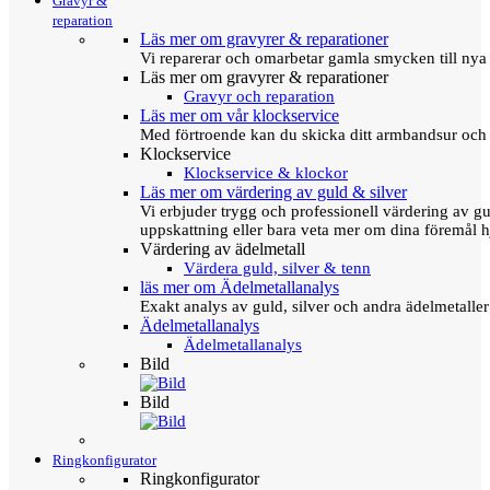
Gravyr &
reparation
Läs mer om gravyrer & reparationer
Vi reparerar och omarbetar gamla smycken till nya 
Läs mer om gravyrer & reparationer
Gravyr och reparation
Läs mer om vår klockservice
Med förtroende kan du skicka ditt armbandsur och g
Klockservice
Klockservice & klockor
Läs mer om värdering av guld & silver
Vi erbjuder trygg och professionell värdering av gul
uppskattning eller bara veta mer om dina föremål h
Värdering av ädelmetall
Värdera guld, silver & tenn
läs mer om Ädelmetallanalys
Exakt analys av guld, silver och andra ädelmetall
Ädelmetallanalys
Ädelmetallanalys
Bild
Bild
Ringkonfigurator
Ringkonfigurator