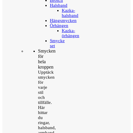
Brosch
Halsband
Kazka-
halsband
Hängsmycken
Örhängen
Kazka-
örhängen
Smycke
set
Smycken
för
hela
kroppen
Upptäck
smycken
för
varje
stil
och
tillfälle.
Här
hittar
du
ringar,
halsband,
armband,