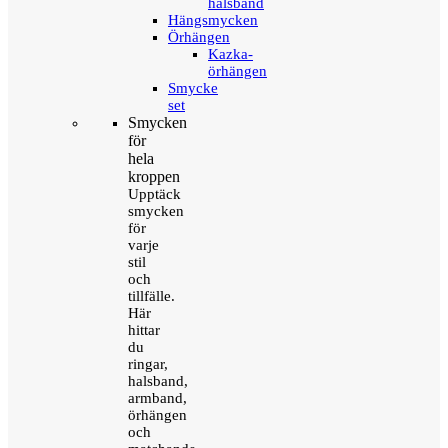
halsband
Hängsmycken
Örhängen
Kazka-
örhängen
Smycke
set
Smycken
för
hela
kroppen
Upptäck
smycken
för
varje
stil
och
tillfälle.
Här
hittar
du
ringar,
halsband,
armband,
örhängen
och