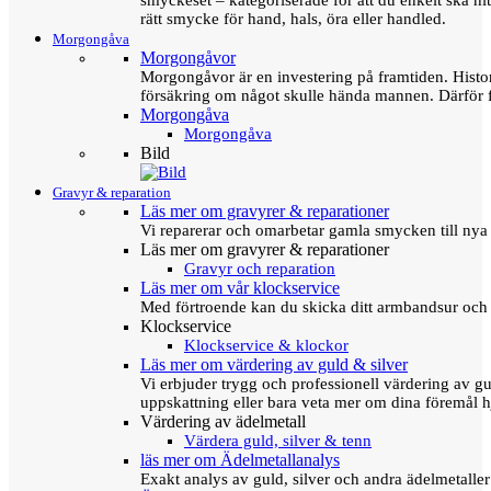
smyckeset – kategoriserade för att du enkelt ska hit
rätt smycke för hand, hals, öra eller handled.
Morgongåva
Morgongåvor
Morgongåvor är en investering på framtiden. Hist
försäkring om något skulle hända mannen. Därför 
Morgongåva
Morgongåva
Bild
Gravyr & reparation
Läs mer om gravyrer & reparationer
Vi reparerar och omarbetar gamla smycken till nya 
Läs mer om gravyrer & reparationer
Gravyr och reparation
Läs mer om vår klockservice
Med förtroende kan du skicka ditt armbandsur och g
Klockservice
Klockservice & klockor
Läs mer om värdering av guld & silver
Vi erbjuder trygg och professionell värdering av gul
uppskattning eller bara veta mer om dina föremål h
Värdering av ädelmetall
Värdera guld, silver & tenn
läs mer om Ädelmetallanalys
Exakt analys av guld, silver och andra ädelmetall