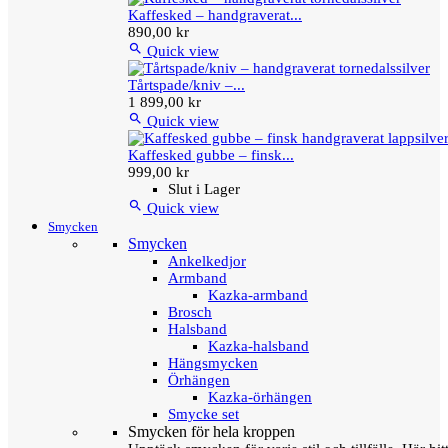
Kaffesked – handgraverat...
890,00 kr

Quick view
Tårtspade/kniv –...
1 899,00 kr

Quick view
Kaffesked gubbe – finsk...
999,00 kr
Slut i Lager

Quick view
Smycken
Smycken
Ankelkedjor
Armband
Kazka-armband
Brosch
Halsband
Kazka-halsband
Hängsmycken
Örhängen
Kazka-örhängen
Smycke set
Smycken för hela kroppen