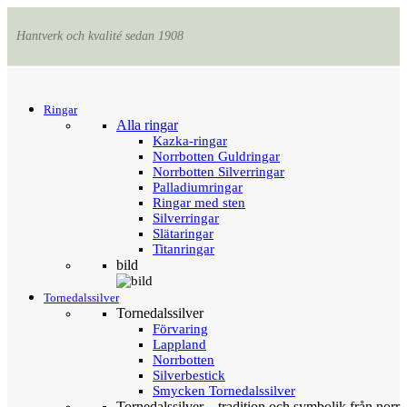
Hantverk och kvalité sedan 1908
Menu
Tillbaka
Ringar
Alla ringar
Kazka-ringar
Norrbotten Guldringar
Norrbotten Silverringar
Palladiumringar
Ringar med sten
Silverringar
Slätaringar
Titanringar
bild
Tornedalssilver
Tornedalssilver
Förvaring
Lappland
Norrbotten
Silverbestick
Smycken Tornedalssilver
Tornedalssilver – tradition och symbolik från norr