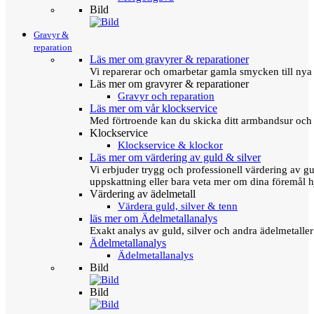
Bild
Gravyr &
reparation
Läs mer om gravyrer & reparationer
Vi reparerar och omarbetar gamla smycken till nya 
Läs mer om gravyrer & reparationer
Gravyr och reparation
Läs mer om vår klockservice
Med förtroende kan du skicka ditt armbandsur och g
Klockservice
Klockservice & klockor
Läs mer om värdering av guld & silver
Vi erbjuder trygg och professionell värdering av gul
uppskattning eller bara veta mer om dina föremål h
Värdering av ädelmetall
Värdera guld, silver & tenn
läs mer om Ädelmetallanalys
Exakt analys av guld, silver och andra ädelmetall
Ädelmetallanalys
Ädelmetallanalys
Bild
Bild