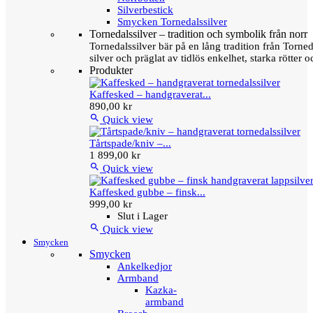
Silverbestick
Smycken Tornedalssilver
Tornedalssilver – tradition och symbolik från norr
Tornedalssilver bär på en lång tradition från Torn
silver och präglat av tidlös enkelhet, starka rötter
Produkter
Kaffesked – handgraverat...
890,00 kr

Quick view
Tårtspade/kniv –...
1 899,00 kr

Quick view
Kaffesked gubbe – finsk...
999,00 kr
Slut i Lager

Quick view
Smycken
Smycken
Ankelkedjor
Armband
Kazka-
armband