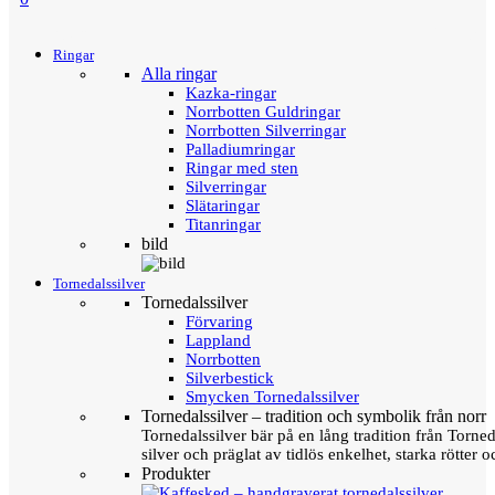
Menu
Tillbaka
Ringar
Alla ringar
Kazka-ringar
Norrbotten Guldringar
Norrbotten Silverringar
Palladiumringar
Ringar med sten
Silverringar
Slätaringar
Titanringar
bild
Tornedalssilver
Tornedalssilver
Förvaring
Lappland
Norrbotten
Silverbestick
Smycken Tornedalssilver
Tornedalssilver – tradition och symbolik från norr
Tornedalssilver bär på en lång tradition från Torn
silver och präglat av tidlös enkelhet, starka rötter
Produkter