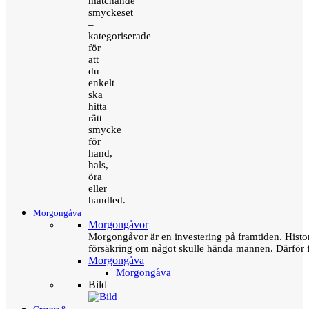
matchande
smyckeset
–
kategoriserade
för
att
du
enkelt
ska
hitta
rätt
smycke
för
hand,
hals,
öra
eller
handled.
Morgongåva
Morgongåvor
Morgongåvor är en investering på framtiden. Hist
försäkring om något skulle hända mannen. Därför 
Morgongåva
Morgongåva
Bild