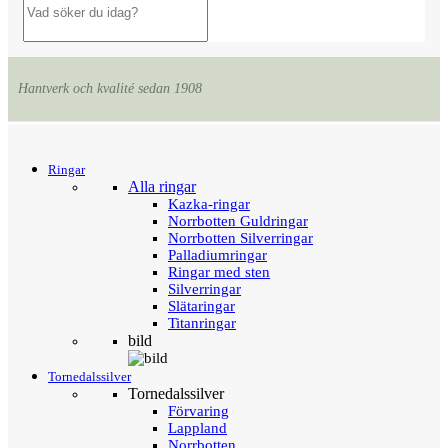
Hantverk och kvalité sedan 1908
Menu
Tillbaka
Ringar
Alla ringar
Kazka-ringar
Norrbotten Guldringar
Norrbotten Silverringar
Palladiumringar
Ringar med sten
Silverringar
Slätaringar
Titanringar
bild
Tornedalssilver
Tornedalssilver
Förvaring
Lappland
Norrbotten