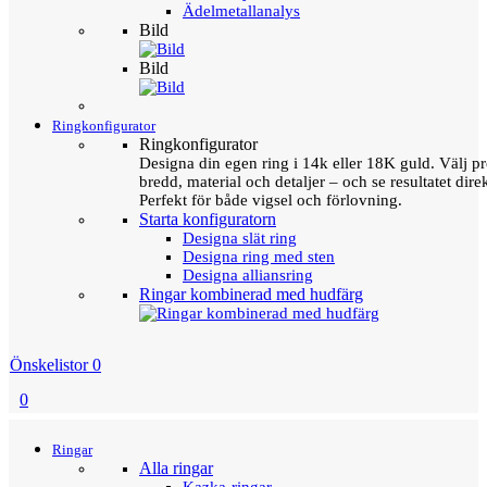
Ädelmetallanalys
Bild
Bild
Ringkonfigurator
Ringkonfigurator
Designa din egen ring i 14k eller 18K guld. Välj pro
bredd, material och detaljer – och se resultatet direk
Perfekt för både vigsel och förlovning.
Starta konfiguratorn
Designa slät ring
Designa ring med sten
Designa alliansring
Ringar kombinerad med hudfärg
Önskelistor
0
0
Menu
Tillbaka
Ringar
Alla ringar