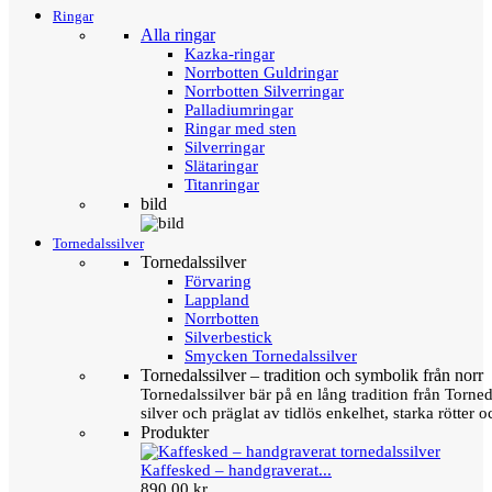
Ringar
Alla ringar
Kazka-ringar
Norrbotten Guldringar
Norrbotten Silverringar
Palladiumringar
Ringar med sten
Silverringar
Slätaringar
Titanringar
bild
Tornedalssilver
Tornedalssilver
Förvaring
Lappland
Norrbotten
Silverbestick
Smycken Tornedalssilver
Tornedalssilver – tradition och symbolik från norr
Tornedalssilver bär på en lång tradition från Torn
silver och präglat av tidlös enkelhet, starka rötter
Produkter
Kaffesked – handgraverat...
890,00 kr