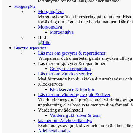
rätt smycke för hand, hals, öra eller handled.
Morgongåva
Morgongåvor
Morgongåvor är en investering på framtiden. Hist
försäkring om något skulle hända mannen. Därför 
Morgongåva
Morgongåva
Bild
Gravyr & reparation
Läs mer om gravyrer & reparationer
Vi reparerar och omarbetar gamla smycken till nya 
Läs mer om gravyrer & reparationer
Gravyr och reparation
Läs mer om vår klockservice
Med förtroende kan du skicka ditt armbandsur och g
Klockservice
Klockservice & klockor
Läs mer om värdering av guld & silver
Vi erbjuder trygg och professionell värdering av gul
uppskattning eller bara veta mer om dina föremål h
Värdering av ädelmetall
Värdera guld, silver & tenn
läs mer om Ädelmetallanalys
Exakt analys av guld, silver och andra ädelmetall
Ädelmetallanalys