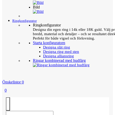
Bild
Ringkonfigurator
Ringkonfigurator
Designa din egen ring i 14k eller 18K guld. Välj pro
bredd, material och detaljer – och se resultatet direk
Perfekt för både vigsel och förlovning.
Starta konfiguratorn
Designa slät ring
Designa ring med sten
Designa alliansring
Ringar kombinerad med hudfärg
Önskelistor
0
0