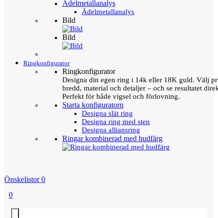
Ädelmetallanalys
Ädelmetallanalys
Bild
Bild
Ringkonfigurator
Ringkonfigurator
Designa din egen ring i 14k eller 18K guld. Välj pro
bredd, material och detaljer – och se resultatet direk
Perfekt för både vigsel och förlovning.
Starta konfiguratorn
Designa slät ring
Designa ring med sten
Designa alliansring
Ringar kombinerad med hudfärg
Önskelistor
0
0