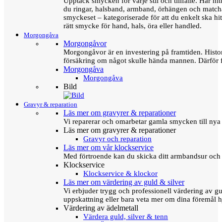
Upptäck smycken för varje stil och tillfälle. Här hit
du ringar, halsband, armband, örhängen och matc
smyckeset – kategoriserade för att du enkelt ska hit
rätt smycke för hand, hals, öra eller handled.
Morgongåva
Morgongåvor
Morgongåvor är en investering på framtiden. Hist
försäkring om något skulle hända mannen. Därför 
Morgongåva
Morgongåva
Bild
Gravyr & reparation
Läs mer om gravyrer & reparationer
Vi reparerar och omarbetar gamla smycken till nya 
Läs mer om gravyrer & reparationer
Gravyr och reparation
Läs mer om vår klockservice
Med förtroende kan du skicka ditt armbandsur och g
Klockservice
Klockservice & klockor
Läs mer om värdering av guld & silver
Vi erbjuder trygg och professionell värdering av gul
uppskattning eller bara veta mer om dina föremål h
Värdering av ädelmetall
Värdera guld, silver & tenn