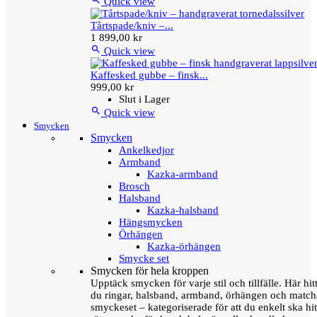
Quick view
Tårtspade/kniv –...
1 899,00 kr

Quick view
Kaffesked gubbe – finsk...
999,00 kr
Slut i Lager

Quick view
Smycken
Smycken
Ankelkedjor
Armband
Kazka-armband
Brosch
Halsband
Kazka-halsband
Hängsmycken
Örhängen
Kazka-örhängen
Smycke set
Smycken för hela kroppen
Upptäck smycken för varje stil och tillfälle. Här hit
du ringar, halsband, armband, örhängen och matc
smyckeset – kategoriserade för att du enkelt ska hit