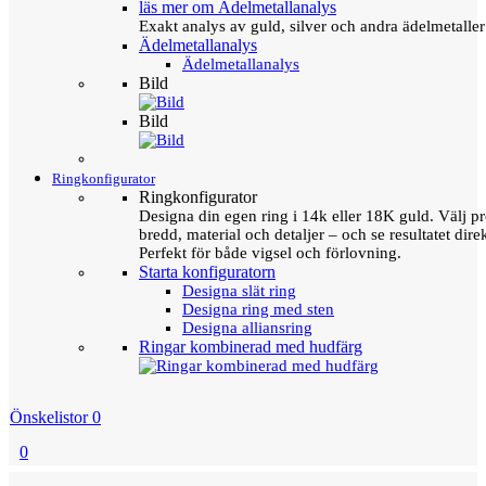
läs mer om Ädelmetallanalys
Exakt analys av guld, silver och andra ädelmetall
Ädelmetallanalys
Ädelmetallanalys
Bild
Bild
Ringkonfigurator
Ringkonfigurator
Designa din egen ring i 14k eller 18K guld. Välj pro
bredd, material och detaljer – och se resultatet direk
Perfekt för både vigsel och förlovning.
Starta konfiguratorn
Designa slät ring
Designa ring med sten
Designa alliansring
Ringar kombinerad med hudfärg
Önskelistor
0
0
Menu
Tillbaka