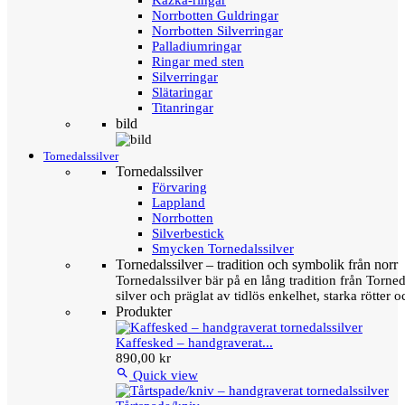
Kazka-ringar
Norrbotten Guldringar
Norrbotten Silverringar
Palladiumringar
Ringar med sten
Silverringar
Slätaringar
Titanringar
bild
Tornedalssilver
Tornedalssilver
Förvaring
Lappland
Norrbotten
Silverbestick
Smycken Tornedalssilver
Tornedalssilver – tradition och symbolik från norr
Tornedalssilver bär på en lång tradition från Torn
silver och präglat av tidlös enkelhet, starka rötter
Produkter
Kaffesked – handgraverat...
890,00 kr

Quick view