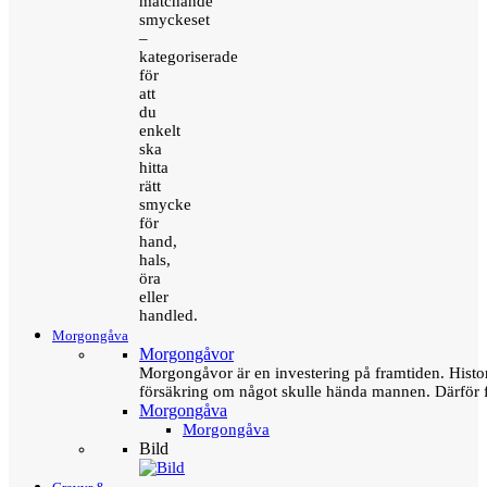
matchande
smyckeset
–
kategoriserade
för
att
du
enkelt
ska
hitta
rätt
smycke
för
hand,
hals,
öra
eller
handled.
Morgongåva
Morgongåvor
Morgongåvor är en investering på framtiden. Hist
försäkring om något skulle hända mannen. Därför 
Morgongåva
Morgongåva
Bild