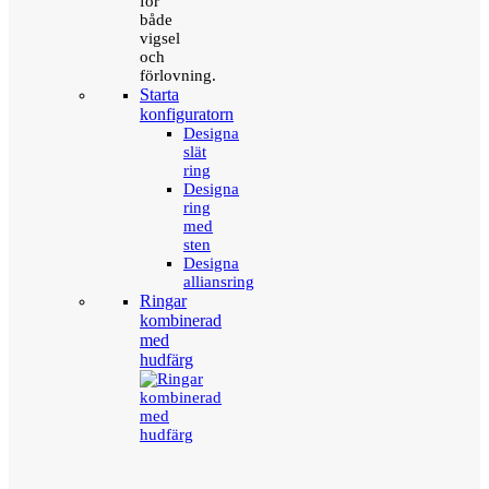
för
både
vigsel
och
förlovning.
Starta
konfiguratorn
Designa
slät
ring
Designa
ring
med
sten
Designa
alliansring
Ringar
kombinerad
med
hudfärg