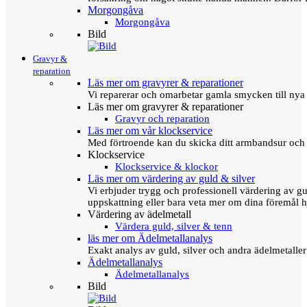
Morgongåva
Morgongåva
Bild
Gravyr &
reparation
Läs mer om gravyrer & reparationer
Vi reparerar och omarbetar gamla smycken till nya 
Läs mer om gravyrer & reparationer
Gravyr och reparation
Läs mer om vår klockservice
Med förtroende kan du skicka ditt armbandsur och g
Klockservice
Klockservice & klockor
Läs mer om värdering av guld & silver
Vi erbjuder trygg och professionell värdering av gul
uppskattning eller bara veta mer om dina föremål h
Värdering av ädelmetall
Värdera guld, silver & tenn
läs mer om Ädelmetallanalys
Exakt analys av guld, silver och andra ädelmetall
Ädelmetallanalys
Ädelmetallanalys
Bild