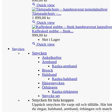
890,00 kr

Quick view
Tårtspade/kniv –...
1 899,00 kr

Quick view
Kaffesked gubbe – finsk...
999,00 kr
Slut i Lager

Quick view
Smycken
Smycken
Ankelkedjor
Armband
Kazka-armband
Brosch
Halsband
Kazka-halsband
Hängsmycken
Örhängen
Kazka-örhängen
Smycke set
Smycken för hela kroppen
Upptäck smycken för varje stil och tillfälle. Här hit
du ringar, halsband, armband, örhängen och matc