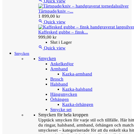

Quick view
Tårtspade/kniv –...
1 899,00 kr

Quick view
Kaffesked gubbe – finsk...
999,00 kr
Slut i Lager

Quick view
Smycken
Smycken
Ankelkedjor
Armband
Kazka-armband
Brosch
Halsband
Kazka-halsband
Hängsmycken
Örhängen
Kazka-örhängen
Smycke set
Smycken för hela kroppen
Upptäck smycken för varje stil och tillfälle. Här hit
du ringar, halsband, armband, örhängen och matc
smyckeset – kategoriserade för att du enkelt ska hit