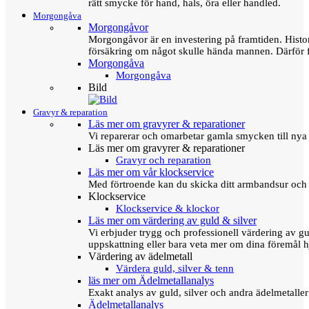
rätt smycke för hand, hals, öra eller handled.
Morgongåva
Morgongåvor
Morgongåvor är en investering på framtiden. Hist
försäkring om något skulle hända mannen. Därför 
Morgongåva
Morgongåva
Bild
Gravyr & reparation
Läs mer om gravyrer & reparationer
Vi reparerar och omarbetar gamla smycken till nya 
Läs mer om gravyrer & reparationer
Gravyr och reparation
Läs mer om vår klockservice
Med förtroende kan du skicka ditt armbandsur och g
Klockservice
Klockservice & klockor
Läs mer om värdering av guld & silver
Vi erbjuder trygg och professionell värdering av gul
uppskattning eller bara veta mer om dina föremål h
Värdering av ädelmetall
Värdera guld, silver & tenn
läs mer om Ädelmetallanalys
Exakt analys av guld, silver och andra ädelmetall
Ädelmetallanalys