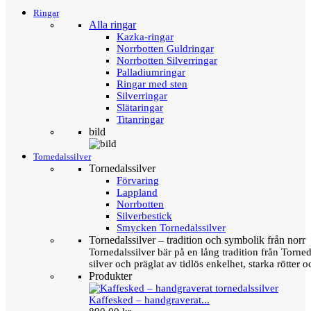
Ringar
Alla ringar
Kazka-ringar
Norrbotten Guldringar
Norrbotten Silverringar
Palladiumringar
Ringar med sten
Silverringar
Slätaringar
Titanringar
bild
Tornedalssilver
Tornedalssilver
Förvaring
Lappland
Norrbotten
Silverbestick
Smycken Tornedalssilver
Tornedalssilver – tradition och symbolik från norr
Tornedalssilver bär på en lång tradition från Torn
silver och präglat av tidlös enkelhet, starka rötter
Produkter
Kaffesked – handgraverat...