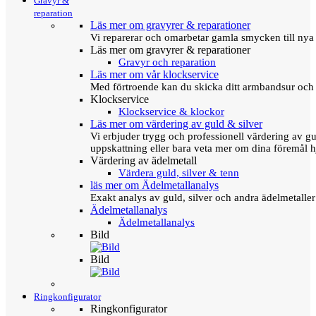
Gravyr &
reparation
Läs mer om gravyrer & reparationer
Vi reparerar och omarbetar gamla smycken till nya 
Läs mer om gravyrer & reparationer
Gravyr och reparation
Läs mer om vår klockservice
Med förtroende kan du skicka ditt armbandsur och g
Klockservice
Klockservice & klockor
Läs mer om värdering av guld & silver
Vi erbjuder trygg och professionell värdering av gul
uppskattning eller bara veta mer om dina föremål h
Värdering av ädelmetall
Värdera guld, silver & tenn
läs mer om Ädelmetallanalys
Exakt analys av guld, silver och andra ädelmetall
Ädelmetallanalys
Ädelmetallanalys
Bild
Bild
Ringkonfigurator
Ringkonfigurator