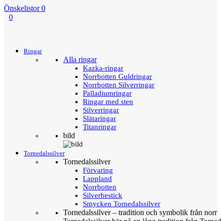
Önskelistor
0
0
Menu
Tillbaka
Ringar
Alla ringar
Kazka-ringar
Norrbotten Guldringar
Norrbotten Silverringar
Palladiumringar
Ringar med sten
Silverringar
Slätaringar
Titanringar
bild
Tornedalssilver
Tornedalssilver
Förvaring
Lappland
Norrbotten
Silverbestick
Smycken Tornedalssilver
Tornedalssilver – tradition och symbolik från norr