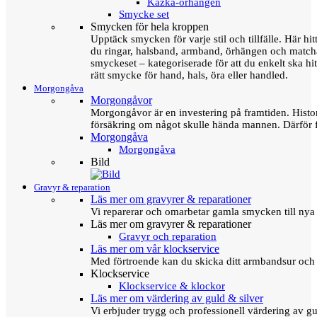
Kazka-örhängen
Smycke set
Smycken för hela kroppen
Upptäck smycken för varje stil och tillfälle. Här hit
du ringar, halsband, armband, örhängen och matc
smyckeset – kategoriserade för att du enkelt ska hit
rätt smycke för hand, hals, öra eller handled.
Morgongåva
Morgongåvor
Morgongåvor är en investering på framtiden. Hist
försäkring om något skulle hända mannen. Därför 
Morgongåva
Morgongåva
Bild
Gravyr & reparation
Läs mer om gravyrer & reparationer
Vi reparerar och omarbetar gamla smycken till nya 
Läs mer om gravyrer & reparationer
Gravyr och reparation
Läs mer om vår klockservice
Med förtroende kan du skicka ditt armbandsur och g
Klockservice
Klockservice & klockor
Läs mer om värdering av guld & silver
Vi erbjuder trygg och professionell värdering av gul