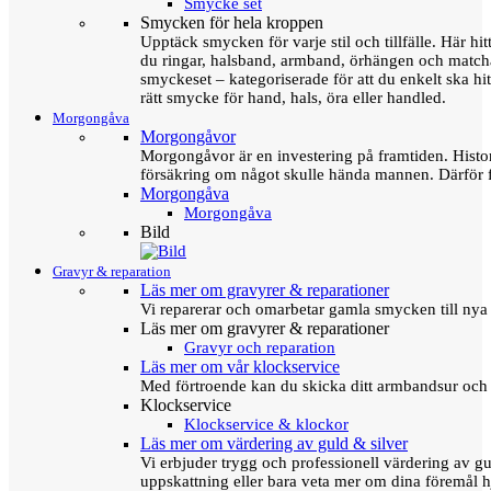
Smycke set
Smycken för hela kroppen
Upptäck smycken för varje stil och tillfälle. Här hit
du ringar, halsband, armband, örhängen och matc
smyckeset – kategoriserade för att du enkelt ska hit
rätt smycke för hand, hals, öra eller handled.
Morgongåva
Morgongåvor
Morgongåvor är en investering på framtiden. Hist
försäkring om något skulle hända mannen. Därför 
Morgongåva
Morgongåva
Bild
Gravyr & reparation
Läs mer om gravyrer & reparationer
Vi reparerar och omarbetar gamla smycken till nya 
Läs mer om gravyrer & reparationer
Gravyr och reparation
Läs mer om vår klockservice
Med förtroende kan du skicka ditt armbandsur och g
Klockservice
Klockservice & klockor
Läs mer om värdering av guld & silver
Vi erbjuder trygg och professionell värdering av gul
uppskattning eller bara veta mer om dina föremål h