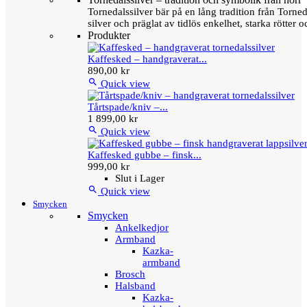
Tornedalssilver bär på en lång tradition från Torn
silver och präglat av tidlös enkelhet, starka rötter
Produkter
Kaffesked – handgraverat...
890,00 kr

Quick view
Tårtspade/kniv –...
1 899,00 kr

Quick view
Kaffesked gubbe – finsk...
999,00 kr
Slut i Lager

Quick view
Smycken
Smycken
Ankelkedjor
Armband
Kazka-
armband
Brosch
Halsband
Kazka-