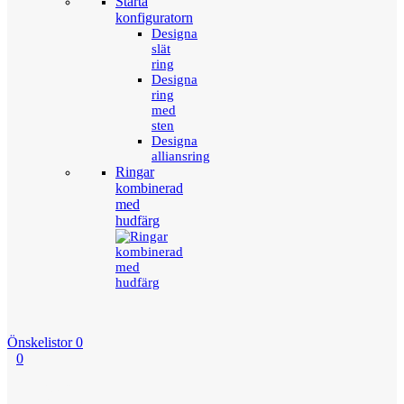
Starta
konfiguratorn
Designa
slät
ring
Designa
ring
med
sten
Designa
alliansring
Ringar
kombinerad
med
hudfärg
Önskelistor
0
0
Menu
Tillbaka