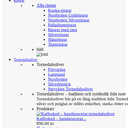
Ringar
Alla ringar
Kazka-ringar
Norrbotten Guldringar
Norrbotten Silverringar
Palladiumringar
Ringar med sten
Silverringar
Slätaringar
Titanringar
bild
Tornedalssilver
Tornedalssilver
Förvaring
Lappland
Norrbotten
Silverbestick
Smycken Tornedalssilver
Tornedalssilver – tradition och symbolik från norr
Tornedalssilver bär på en lång tradition från Torn
silver och präglat av tidlös enkelhet, starka rötter
Produkter
Kaffesked – handgraverat...
890,00 kr