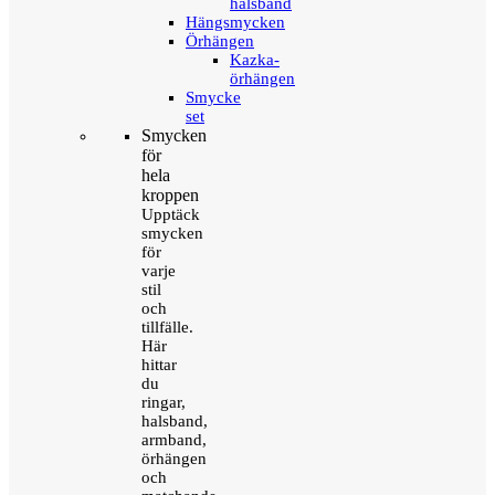
halsband
Hängsmycken
Örhängen
Kazka-
örhängen
Smycke
set
Smycken
för
hela
kroppen
Upptäck
smycken
för
varje
stil
och
tillfälle.
Här
hittar
du
ringar,
halsband,
armband,
örhängen
och