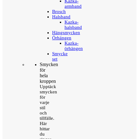
Kazka-
armband
Brosch
Halsband
Kazka-
halsband
Hängsmycken
Örhängen
Kazka-
örhängen
Smycke
set
Smycken
för
hela
kroppen
Upptäck
smycken
för
varje
stil
och
tillfälle.
Här
hittar
du