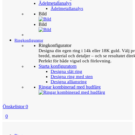
Ädelmetallanalys
Ädelmetallanalys
Bild
Bild
Ringkonfigurator
Ringkonfigurator
Designa din egen ring i 14k eller 18K guld. Välj pro
bredd, material och detaljer – och se resultatet direk
Perfekt för både vigsel och förlovning.
Starta konfiguratorn
Designa slät ring
Designa ring med sten
Designa alliansring
Ringar kombinerad med hudfärg
Önskelistor
0
0
Menu
Tillbaka