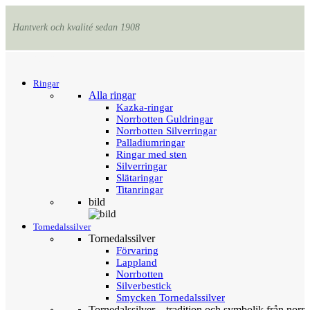
Hantverk och kvalité sedan 1908
Menu
Tillbaka
Ringar
Alla ringar
Kazka-ringar
Norrbotten Guldringar
Norrbotten Silverringar
Palladiumringar
Ringar med sten
Silverringar
Slätaringar
Titanringar
bild
Tornedalssilver
Tornedalssilver
Förvaring
Lappland
Norrbotten
Silverbestick
Smycken Tornedalssilver
Tornedalssilver – tradition och symbolik från norr