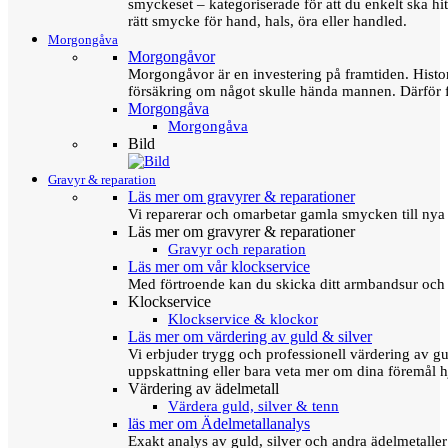
smyckeset – kategoriserade för att du enkelt ska hit
rätt smycke för hand, hals, öra eller handled.
Morgongåva
Morgongåvor
Morgongåvor är en investering på framtiden. Hist
försäkring om något skulle hända mannen. Därför 
Morgongåva
Morgongåva
Bild
Gravyr & reparation
Läs mer om gravyrer & reparationer
Vi reparerar och omarbetar gamla smycken till nya 
Läs mer om gravyrer & reparationer
Gravyr och reparation
Läs mer om vår klockservice
Med förtroende kan du skicka ditt armbandsur och g
Klockservice
Klockservice & klockor
Läs mer om värdering av guld & silver
Vi erbjuder trygg och professionell värdering av gul
uppskattning eller bara veta mer om dina föremål h
Värdering av ädelmetall
Värdera guld, silver & tenn
läs mer om Ädelmetallanalys
Exakt analys av guld, silver och andra ädelmetall