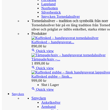
Lappland
Norrbotten
Silverbestick
Smycken Tornedalssilver
Tornedalssilver – tradition och symbolik från norr
Tornedalssilver bär på en lång tradition från Torn
silver och präglat av tidlös enkelhet, starka rötter
Produkter
Kaffesked – handgraverat...
890,00 kr

Quick view
Tårtspade/kniv –...
1 899,00 kr

Quick view
Kaffesked gubbe – finsk...
999,00 kr
Slut i Lager

Quick view
Smycken
Smycken
Ankelkedjor
Armband