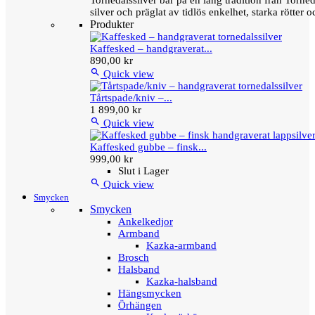
Tornedalssilver bär på en lång tradition från Torn
silver och präglat av tidlös enkelhet, starka rötter
Produkter
Kaffesked – handgraverat...
890,00 kr

Quick view
Tårtspade/kniv –...
1 899,00 kr

Quick view
Kaffesked gubbe – finsk...
999,00 kr
Slut i Lager

Quick view
Smycken
Smycken
Ankelkedjor
Armband
Kazka-armband
Brosch
Halsband
Kazka-halsband
Hängsmycken
Örhängen