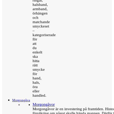
ringar,
halsband,
armband,
örhängen
och
matchande
smyckeset
–
kategoriserade
för
att
du
enkelt
ska
hitta
rätt
smycke
för
hand,
hals,
öra
eller
handled.
Morgongåva
Morgongåvor
Morgongåvor är en investering på framtiden. Hist
försäkring om något skulle hända mannen. Därför 