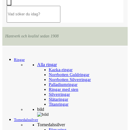
Hantverk och kvalité sedan 1908
Menu
Tillbaka
Ringar
Alla ringar
Kazka-ringar
Norrbotten Guldringar
Norrbotten Silverringar
Palladiumringar
Ringar med sten
Silverringar
Slätaringar
Titanringar
bild
Tornedalssilver
Tornedalssilver
Förvaring