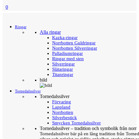
0
Menu
Tillbaka
Ringar
Alla ringar
Kazka-ringar
Norrbotten Guldringar
Norrbotten Silverringar
Palladiumringar
Ringar med sten
Silverringar
Slätaringar
Titanringar
bild
Tornedalssilver
Tornedalssilver
Förvaring
Lappland
Norrbotten
Silverbestick
Smycken Tornedalssilver
Tornedalssilver – tradition och symbolik från norr
Tornedalssilver bär på en lång tradition från Torn