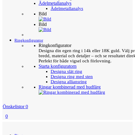
Ädelmetallanalys
Ädelmetallanalys
Bild
Bild
Ringkonfigurator
Ringkonfigurator
Designa din egen ring i 14k eller 18K guld. Välj pro
bredd, material och detaljer – och se resultatet direk
Perfekt för både vigsel och förlovning.
Starta konfiguratorn
Designa slät ring
Designa ring med sten
Designa alliansring
Ringar kombinerad med hudfärg
Önskelistor
0
0
Menu
Tillbaka