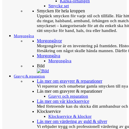
Kazka-örhängen
Smycke set
Smycken för hela kroppen
Upptäck smycken för varje stil och tillfälle. Här hit
du ringar, halsband, armband, örhängen och matc
smyckeset – kategoriserade för att du enkelt ska hit
rätt smycke för hand, hals, öra eller handled.
Morgongåva
Morgongåvor
Morgongåvor är en investering på framtiden. Hist
försäkring om något skulle hända mannen. Därför 
Morgongåva
Morgongåva
Bild
Gravyr & reparation
Läs mer om gravyrer & reparationer
Vi reparerar och omarbetar gamla smycken till nya 
Läs mer om gravyrer & reparationer
Gravyr och reparation
Läs mer om vår klockservice
Med förtroende kan du skicka ditt armbandsur och g
Klockservice
Klockservice & klockor
Läs mer om värdering av guld & silver
Vi erbjuder trygg och professionell värdering av gul