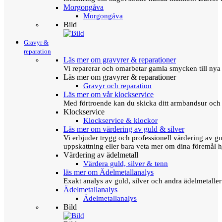
Morgongåva
Morgongåva
Bild
Gravyr &
reparation
Läs mer om gravyrer & reparationer
Vi reparerar och omarbetar gamla smycken till nya 
Läs mer om gravyrer & reparationer
Gravyr och reparation
Läs mer om vår klockservice
Med förtroende kan du skicka ditt armbandsur och g
Klockservice
Klockservice & klockor
Läs mer om värdering av guld & silver
Vi erbjuder trygg och professionell värdering av gul
uppskattning eller bara veta mer om dina föremål h
Värdering av ädelmetall
Värdera guld, silver & tenn
läs mer om Ädelmetallanalys
Exakt analys av guld, silver och andra ädelmetall
Ädelmetallanalys
Ädelmetallanalys
Bild