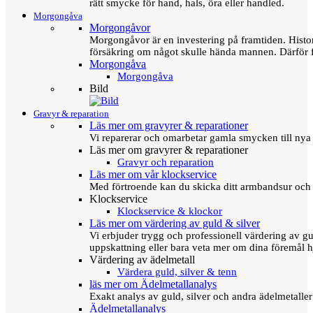
rätt smycke för hand, hals, öra eller handled.
Morgongåva
Morgongåvor
Morgongåvor är en investering på framtiden. Hist
försäkring om något skulle hända mannen. Därför 
Morgongåva
Morgongåva
Bild
Gravyr & reparation
Läs mer om gravyrer & reparationer
Vi reparerar och omarbetar gamla smycken till nya 
Läs mer om gravyrer & reparationer
Gravyr och reparation
Läs mer om vår klockservice
Med förtroende kan du skicka ditt armbandsur och g
Klockservice
Klockservice & klockor
Läs mer om värdering av guld & silver
Vi erbjuder trygg och professionell värdering av gul
uppskattning eller bara veta mer om dina föremål h
Värdering av ädelmetall
Värdera guld, silver & tenn
läs mer om Ädelmetallanalys
Exakt analys av guld, silver och andra ädelmetall
Ädelmetallanalys