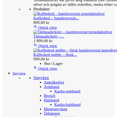
Tornedalssilver bär på en lång tradition från Torn
silver och präglat av tidlös enkelhet, starka rötter
Produkter
Kaffesked – handgraverat...
890,00 kr

Quick view
Tårtspade/kniv –...
1 899,00 kr

Quick view
Kaffesked gubbe – finsk...
999,00 kr
Slut i Lager

Quick view
Smycken
Smycken
Ankelkedjor
Armband
Kazka-armband
Brosch
Halsband
Kazka-halsband
Hängsmycken
Örhängen