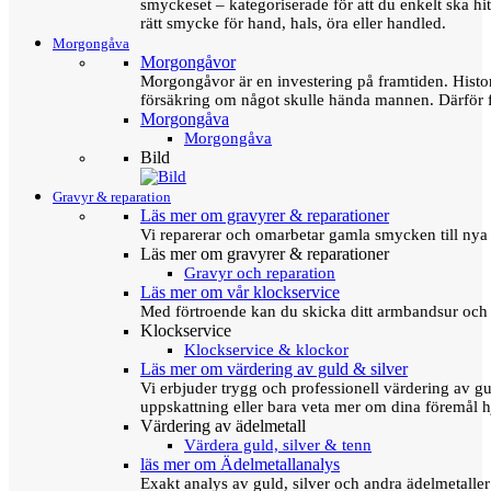
smyckeset – kategoriserade för att du enkelt ska hit
rätt smycke för hand, hals, öra eller handled.
Morgongåva
Morgongåvor
Morgongåvor är en investering på framtiden. Hist
försäkring om något skulle hända mannen. Därför 
Morgongåva
Morgongåva
Bild
Gravyr & reparation
Läs mer om gravyrer & reparationer
Vi reparerar och omarbetar gamla smycken till nya 
Läs mer om gravyrer & reparationer
Gravyr och reparation
Läs mer om vår klockservice
Med förtroende kan du skicka ditt armbandsur och g
Klockservice
Klockservice & klockor
Läs mer om värdering av guld & silver
Vi erbjuder trygg och professionell värdering av gul
uppskattning eller bara veta mer om dina föremål h
Värdering av ädelmetall
Värdera guld, silver & tenn
läs mer om Ädelmetallanalys
Exakt analys av guld, silver och andra ädelmetall