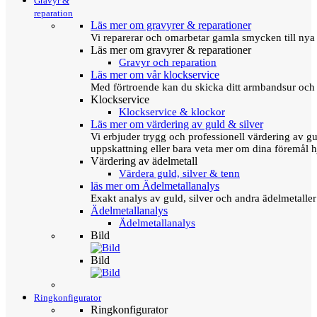
Gravyr &
reparation
Läs mer om gravyrer & reparationer
Vi reparerar och omarbetar gamla smycken till nya 
Läs mer om gravyrer & reparationer
Gravyr och reparation
Läs mer om vår klockservice
Med förtroende kan du skicka ditt armbandsur och g
Klockservice
Klockservice & klockor
Läs mer om värdering av guld & silver
Vi erbjuder trygg och professionell värdering av gul
uppskattning eller bara veta mer om dina föremål h
Värdering av ädelmetall
Värdera guld, silver & tenn
läs mer om Ädelmetallanalys
Exakt analys av guld, silver och andra ädelmetall
Ädelmetallanalys
Ädelmetallanalys
Bild
Bild
Ringkonfigurator
Ringkonfigurator