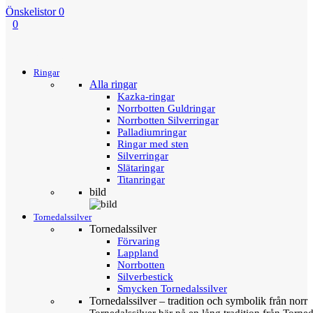
Önskelistor
0
0
Menu
Tillbaka
Ringar
Alla ringar
Kazka-ringar
Norrbotten Guldringar
Norrbotten Silverringar
Palladiumringar
Ringar med sten
Silverringar
Slätaringar
Titanringar
bild
Tornedalssilver
Tornedalssilver
Förvaring
Lappland
Norrbotten
Silverbestick
Smycken Tornedalssilver
Tornedalssilver – tradition och symbolik från norr