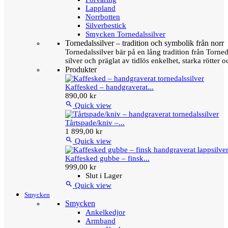
Lappland
Norrbotten
Silverbestick
Smycken Tornedalssilver
Tornedalssilver – tradition och symbolik från norr
Tornedalssilver bär på en lång tradition från Torn
silver och präglat av tidlös enkelhet, starka rötter
Produkter
Kaffesked – handgraverat...
890,00 kr

Quick view
Tårtspade/kniv –...
1 899,00 kr

Quick view
Kaffesked gubbe – finsk...
999,00 kr
Slut i Lager

Quick view
Smycken
Smycken
Ankelkedjor
Armband