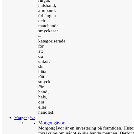
ringar,
halsband,
armband,
örhängen
och
matchande
smyckeset
–
kategoriserade
för
att
du
enkelt
ska
hitta
rätt
smycke
för
hand,
hals,
öra
eller
handled.
Morgongåva
Morgongåvor
Morgongåvor är en investering på framtiden. Hist
försäkring om något skulle hända mannen. Därför 