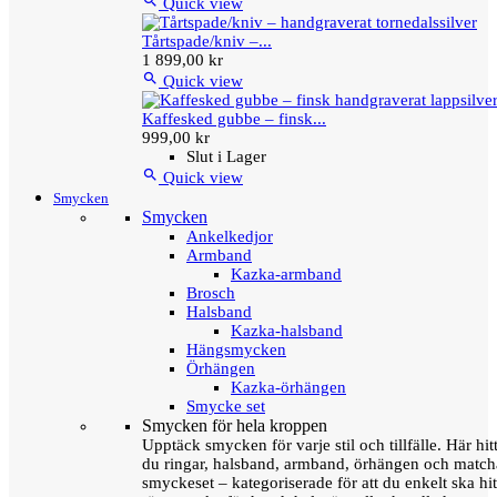

Quick view
Tårtspade/kniv –...
1 899,00 kr

Quick view
Kaffesked gubbe – finsk...
999,00 kr
Slut i Lager

Quick view
Smycken
Smycken
Ankelkedjor
Armband
Kazka-armband
Brosch
Halsband
Kazka-halsband
Hängsmycken
Örhängen
Kazka-örhängen
Smycke set
Smycken för hela kroppen
Upptäck smycken för varje stil och tillfälle. Här hit
du ringar, halsband, armband, örhängen och matc
smyckeset – kategoriserade för att du enkelt ska hit