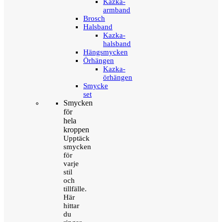
Kazka-
armband
Brosch
Halsband
Kazka-
halsband
Hängsmycken
Örhängen
Kazka-
örhängen
Smycke
set
Smycken
för
hela
kroppen
Upptäck
smycken
för
varje
stil
och
tillfälle.
Här
hittar
du