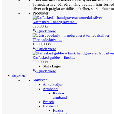
Tornedalssilver bär på en lång tradition från Torn
silver och präglat av tidlös enkelhet, starka rötter
Produkter
Kaffesked – handgraverat...
890,00 kr

Quick view
Tårtspade/kniv –...
1 899,00 kr

Quick view
Kaffesked gubbe – finsk...
999,00 kr
Slut i Lager

Quick view
Smycken
Smycken
Ankelkedjor
Armband
Kazka-
armband
Brosch
Halsband
Kazka-