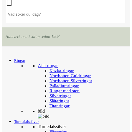
Hantverk och kvalité sedan 1908
Menu
Tillbaka
Ringar
Alla ringar
Kazka-ringar
Norrbotten Guldringar
Norrbotten Silverringar
Palladiumringar
Ringar med sten
Silverringar
Slätaringar
Titanringar
bild
Tornedalssilver
Tornedalssilver
Förvaring