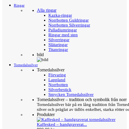
Ringar
Alla ringar
Kazka-ringar
Norrbotten Guldringar
Norrbotten Silverringar
Palladiumringar
Ringar med sten
Silverringar
Slätaringar
Titanringar
bild
Tornedalssilver
Tornedalssilver
Förvaring
Lappland
Norrbotten
Silverbestick
Smycken Tornedalssilver
Tornedalssilver – tradition och symbolik från norr
Tornedalssilver bär på en lång tradition från Torn
silver och präglat av tidlös enkelhet, starka rötter
Produkter
Kaffesked – handgraverat...