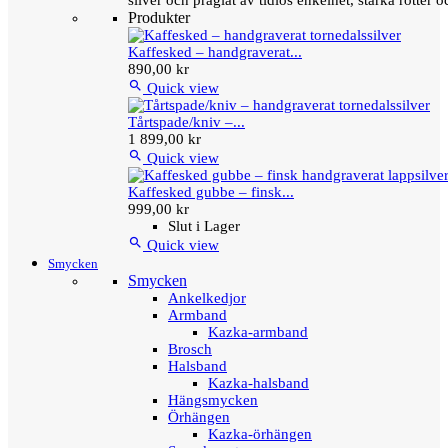
silver och präglat av tidlös enkelhet, starka rötter
Produkter
Kaffesked – handgraverat...
890,00 kr

Quick view
Tårtspade/kniv –...
1 899,00 kr

Quick view
Kaffesked gubbe – finsk...
999,00 kr
Slut i Lager

Quick view
Smycken
Smycken
Ankelkedjor
Armband
Kazka-armband
Brosch
Halsband
Kazka-halsband
Hängsmycken
Örhängen
Kazka-örhängen