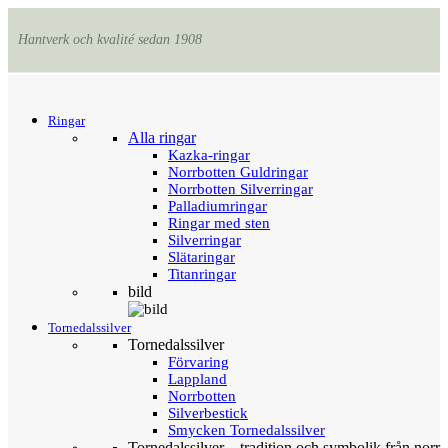
Hantverk och kvalité sedan 1908
Menu
Tillbaka
Ringar
Alla ringar
Kazka-ringar
Norrbotten Guldringar
Norrbotten Silverringar
Palladiumringar
Ringar med sten
Silverringar
Slätaringar
Titanringar
bild
Tornedalssilver
Tornedalssilver
Förvaring
Lappland
Norrbotten
Silverbestick
Smycken Tornedalssilver
Tornedalssilver – tradition och symbolik från norr