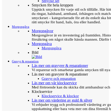
Smycke set
Smycken för hela kroppen
Upptäck smycken för varje stil och tillfälle. Här hit
du ringar, halsband, armband, örhängen och matc
smyckeset – kategoriserade för att du enkelt ska hit
rätt smycke för hand, hals, öra eller handled.
Morgongåva
Morgongåvor
Morgongåvor är en investering på framtiden. Hist
försäkring om något skulle hända mannen. Därför 
Morgongåva
Morgongåva
Bild
Gravyr & reparation
Läs mer om gravyrer & reparationer
Vi reparerar och omarbetar gamla smycken till nya 
Läs mer om gravyrer & reparationer
Gravyr och reparation
Läs mer om vår klockservice
Med förtroende kan du skicka ditt armbandsur och g
Klockservice
Klockservice & klockor
Läs mer om värdering av guld & silver
Vi erbjuder trygg och professionell värdering av gul
uppskattning eller bara veta mer om dina föremål h