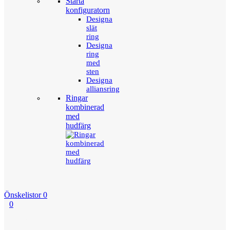
Starta
konfiguratorn
Designa
slät
ring
Designa
ring
med
sten
Designa
alliansring
Ringar
kombinerad
med
hudfärg
Önskelistor
0
0
Menu
Tillbaka