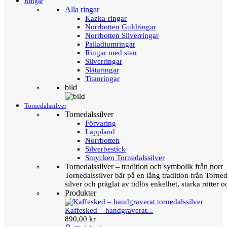
Ringar
Alla ringar
Kazka-ringar
Norrbotten Guldringar
Norrbotten Silverringar
Palladiumringar
Ringar med sten
Silverringar
Slätaringar
Titanringar
bild
Tornedalssilver
Tornedalssilver
Förvaring
Lappland
Norrbotten
Silverbestick
Smycken Tornedalssilver
Tornedalssilver – tradition och symbolik från norr
Tornedalssilver bär på en lång tradition från Torn
silver och präglat av tidlös enkelhet, starka rötter
Produkter
Kaffesked – handgraverat...
890,00 kr