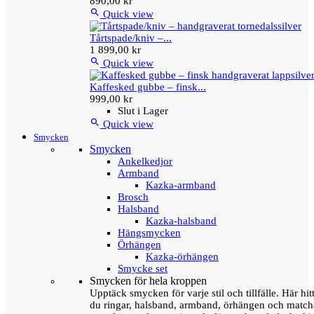
890,00 kr

Quick view
Tårtspade/kniv –...
1 899,00 kr

Quick view
Kaffesked gubbe – finsk...
999,00 kr
Slut i Lager

Quick view
Smycken
Smycken
Ankelkedjor
Armband
Kazka-armband
Brosch
Halsband
Kazka-halsband
Hängsmycken
Örhängen
Kazka-örhängen
Smycke set
Smycken för hela kroppen
Upptäck smycken för varje stil och tillfälle. Här hit
du ringar, halsband, armband, örhängen och matc