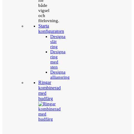
för
både
vigsel
och
förlovning.
Starta
konfiguratorn
Designa
slät
ring
Designa
ring
med
sten
Designa
alliansring
Ringar
kombinerad
med
hudfärg