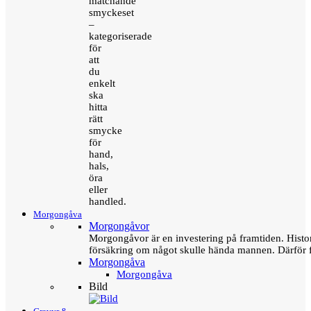
matchande
smyckeset
–
kategoriserade
för
att
du
enkelt
ska
hitta
rätt
smycke
för
hand,
hals,
öra
eller
handled.
Morgongåva
Morgongåvor
Morgongåvor är en investering på framtiden. Hist
försäkring om något skulle hända mannen. Därför 
Morgongåva
Morgongåva
Bild