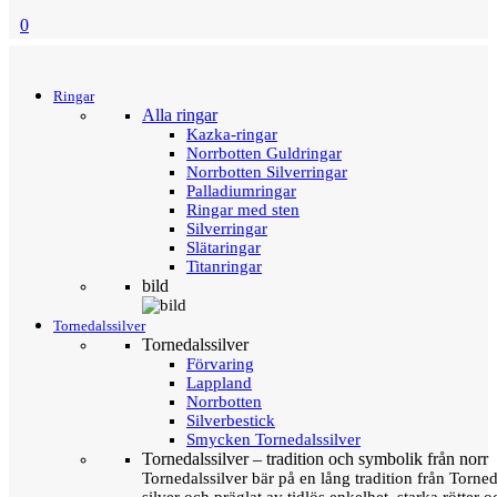
0
Menu
Tillbaka
Ringar
Alla ringar
Kazka-ringar
Norrbotten Guldringar
Norrbotten Silverringar
Palladiumringar
Ringar med sten
Silverringar
Slätaringar
Titanringar
bild
Tornedalssilver
Tornedalssilver
Förvaring
Lappland
Norrbotten
Silverbestick
Smycken Tornedalssilver
Tornedalssilver – tradition och symbolik från norr
Tornedalssilver bär på en lång tradition från Torn