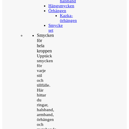
halsband
Hängsmycken
Örhängen
Kazka-
örhängen
Smycke
set
Smycken
för
hela
kroppen
Upptäck
smycken
för
varje
stil
och
tillfälle.
Här
hittar
du
ringar,
halsband,
armband,
örhängen
och