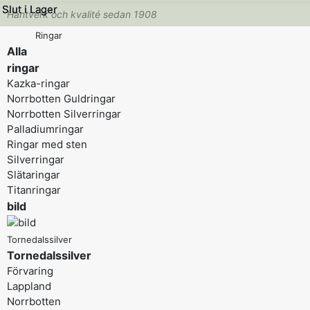
Slut i Lager
Slut i Lager
Slut i Lager
Hantverk och kvalité sedan 1908
Menu
Ringar
Alla
Tillbaka
ringar
Kazka-ringar
Norrbotten Guldringar
Norrbotten Silverringar
Palladiumringar
Ringar med sten
Silverringar
Slätaringar
Titanringar
bild
Tornedalssilver
Tornedalssilver
Förvaring
Lappland
Norrbotten