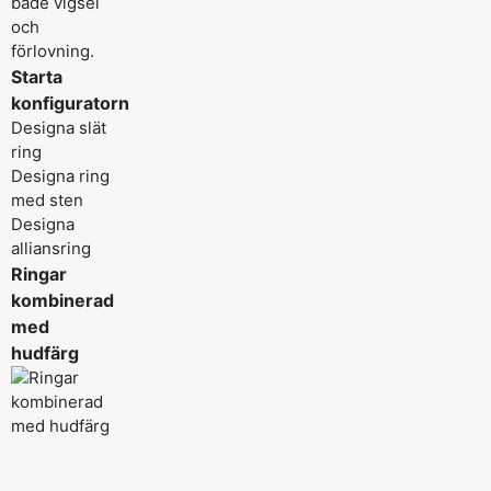
både vigsel
och
förlovning.
Starta
konfiguratorn
Designa slät
ring
Designa ring
med sten
Designa
alliansring
Ringar
kombinerad
med
hudfärg