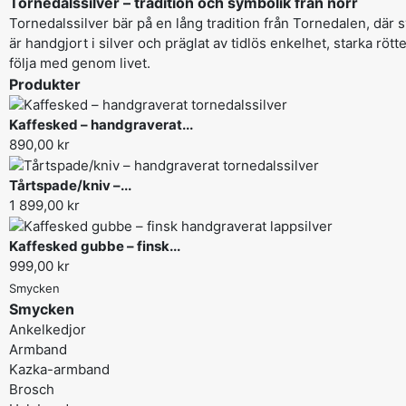
Tornedalssilver – tradition och symbolik från norr
Tornedalssilver bär på en lång tradition från Tornedalen, där
är handgjort i silver och präglat av tidlös enkelhet, starka rö
följa med genom livet.
Produkter
Kaffesked – handgraverat...
890,00 kr
Tårtspade/kniv –...
1 899,00 kr
Kaffesked gubbe – finsk...
999,00 kr
Smycken
Smycken
Ankelkedjor
Armband
Kazka-armband
Brosch