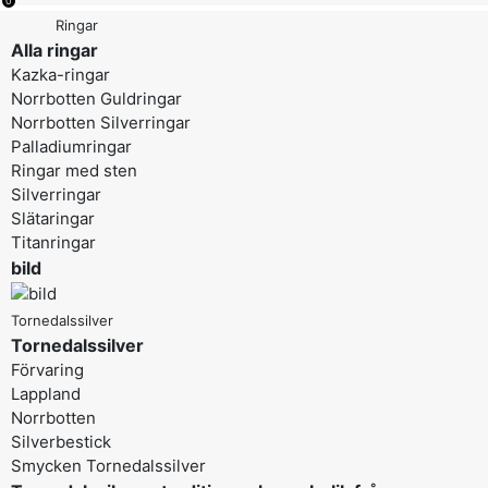
0
Menu
Tillbaka
Ringar
Alla ringar
Kazka-ringar
Norrbotten Guldringar
Norrbotten Silverringar
Palladiumringar
Ringar med sten
Silverringar
Slätaringar
Titanringar
bild
Tornedalssilver
Tornedalssilver
Förvaring
Lappland
Norrbotten
Silverbestick
Smycken Tornedalssilver