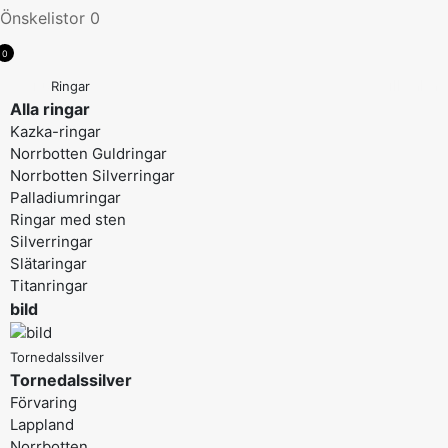
Önskelistor
0
0
Menu
Tillbaka
Ringar
Alla ringar
Kazka-ringar
Norrbotten Guldringar
Norrbotten Silverringar
Palladiumringar
Ringar med sten
Silverringar
Slätaringar
Titanringar
bild
Tornedalssilver
Tornedalssilver
Förvaring
Lappland
Norrbotten