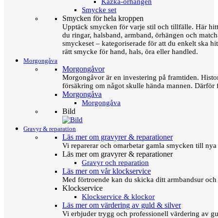
Kazka-örhängen
Smycke set
Smycken för hela kroppen
Upptäck smycken för varje stil och tillfälle. Här hit
du ringar, halsband, armband, örhängen och matc
smyckeset – kategoriserade för att du enkelt ska hit
rätt smycke för hand, hals, öra eller handled.
Morgongåva
Morgongåvor
Morgongåvor är en investering på framtiden. Hist
försäkring om något skulle hända mannen. Därför 
Morgongåva
Morgongåva
Bild
Gravyr & reparation
Läs mer om gravyrer & reparationer
Vi reparerar och omarbetar gamla smycken till nya 
Läs mer om gravyrer & reparationer
Gravyr och reparation
Läs mer om vår klockservice
Med förtroende kan du skicka ditt armbandsur och g
Klockservice
Klockservice & klockor
Läs mer om värdering av guld & silver
Vi erbjuder trygg och professionell värdering av gul