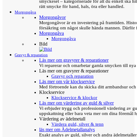
smyckeset – kategoriserade för att du enkelt ska hit
rätt smycke för hand, hals, öra eller handled.
Morgongåva
Morgongåvor
Morgongåvor är en investering på framtiden. Hist
försäkring om något skulle hända mannen. Därför 
Morgongåva
Morgongåva
Bild
Gravyr & reparation
Läs mer om gravyrer & reparationer
Vi reparerar och omarbetar gamla smycken till nya 
Läs mer om gravyrer & reparationer
Gravyr och reparation
Läs mer om vår klockservice
Med förtroende kan du skicka ditt armbandsur och g
Klockservice
Klockservice & klockor
Läs mer om värdering av guld & silver
Vi erbjuder trygg och professionell värdering av gul
uppskattning eller bara veta mer om dina föremål h
Värdering av ädelmetall
Värdera guld, silver & tenn
läs mer om Ädelmetallanalys
Exakt analys av guld, silver och andra ädelmetall