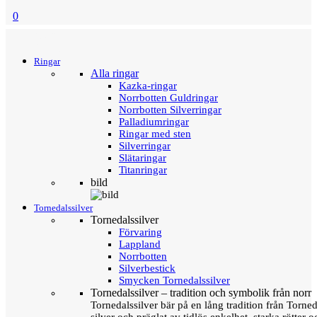
0
Menu
Tillbaka
Ringar
Alla ringar
Kazka-ringar
Norrbotten Guldringar
Norrbotten Silverringar
Palladiumringar
Ringar med sten
Silverringar
Slätaringar
Titanringar
bild
Tornedalssilver
Tornedalssilver
Förvaring
Lappland
Norrbotten
Silverbestick
Smycken Tornedalssilver
Tornedalssilver – tradition och symbolik från norr
Tornedalssilver bär på en lång tradition från Torn