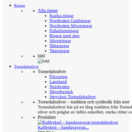
Ringar
Alla ringar
Kazka-ringar
Norrbotten Guldringar
Norrbotten Silverringar
Palladiumringar
Ringar med sten
Silverringar
Slätaringar
Titanringar
bild
Tornedalssilver
Tornedalssilver
Förvaring
Lappland
Norrbotten
Silverbestick
Smycken Tornedalssilver
Tornedalssilver – tradition och symbolik från norr
Tornedalssilver bär på en lång tradition från Torn
silver och präglat av tidlös enkelhet, starka rötter
Produkter
Kaffesked – handgraverat...