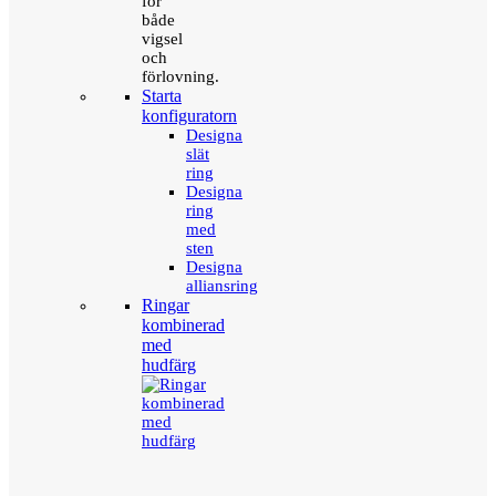
för
både
vigsel
och
förlovning.
Starta
konfiguratorn
Designa
slät
ring
Designa
ring
med
sten
Designa
alliansring
Ringar
kombinerad
med
hudfärg