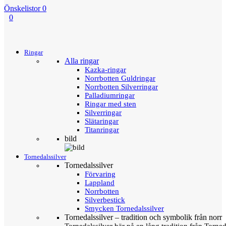
Önskelistor
0
0
Menu
Tillbaka
Ringar
Alla ringar
Kazka-ringar
Norrbotten Guldringar
Norrbotten Silverringar
Palladiumringar
Ringar med sten
Silverringar
Slätaringar
Titanringar
bild
Tornedalssilver
Tornedalssilver
Förvaring
Lappland
Norrbotten
Silverbestick
Smycken Tornedalssilver
Tornedalssilver – tradition och symbolik från norr