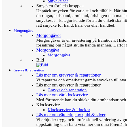
Smycke set
Smycken för hela kroppen
Upptäck smycken för varje stil och tillfälle. Här hit
du ringar, halsband, armband, örhängen och matc
smyckeset – kategoriserade för att du enkelt ska hit
rätt smycke för hand, hals, öra eller handled.
Morgongåva
Morgongåvor
Morgongåvor är en investering på framtiden. Hist
försäkring om något skulle hända mannen. Därför 
Morgongåva
Morgongåva
Bild
Gravyr & reparation
Läs mer om gravyrer & reparationer
Vi reparerar och omarbetar gamla smycken till nya 
Läs mer om gravyrer & reparationer
Gravyr och reparation
Läs mer om vår klockservice
Med förtroende kan du skicka ditt armbandsur och g
Klockservice
Klockservice & klockor
Läs mer om värdering av guld & silver
Vi erbjuder trygg och professionell värdering av gul
uppskattning eller bara veta mer om dina föremål h