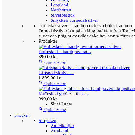
Lappland
Norrbotten
Silverbestick
Smycken Tornedalssilver
Tornedalssilver – tradition och symbolik från norr
Tornedalssilver bär på en lång tradition från Torn
silver och präglat av tidlös enkelhet, starka rötter
Produkter
Kaffesked – handgraverat...
890,00 kr

Quick view
Tårtspade/kniv –...
1 899,00 kr

Quick view
Kaffesked gubbe – finsk...
999,00 kr
Slut i Lager

Quick view
Smycken
Smycken
Ankelkedjor
Armband