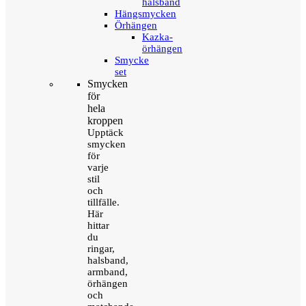
halsband
Hängsmycken
Örhängen
Kazka-
örhängen
Smycke
set
Smycken
för
hela
kroppen
Upptäck
smycken
för
varje
stil
och
tillfälle.
Här
hittar
du
ringar,
halsband,
armband,
örhängen
och