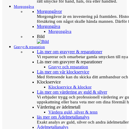
rätt smycke för hand, hals, öra eller handled.
Morgongåva
Morgongåvor
Morgongåvor är en investering på framtiden. Hist
försäkring om något skulle hända mannen. Därför 
Morgongåva
Morgongåva
Bild
Gravyr & reparation
Läs mer om gravyrer & reparationer
Vi reparerar och omarbetar gamla smycken till nya 
Läs mer om gravyrer & reparationer
Gravyr och reparation
Läs mer om vår klockservice
Med förtroende kan du skicka ditt armbandsur och g
Klockservice
Klockservice & klockor
Läs mer om värdering av guld & silver
Vi erbjuder trygg och professionell värdering av gul
uppskattning eller bara veta mer om dina föremål h
Värdering av ädelmetall
Värdera guld, silver & tenn
läs mer om Ädelmetallanalys
Exakt analys av guld, silver och andra ädelmetall
Ädelmetallanalys