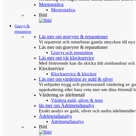
Morgongåva
Morgongåva
Bild
Gravyr &
reparation
Läs mer om gravyrer & reparationer
Vi reparerar och omarbetar gamla smycken till nya 
Läs mer om gravyrer & reparationer
Gravyr och reparation
Läs mer om vår klockservice
Med förtroende kan du skicka ditt armbandsur och g
Klockservice
Klockservice & klockor
Läs mer om värdering av guld & silver
Vi erbjuder trygg och professionell värdering av gul
uppskattning eller bara veta mer om dina föremål h
Värdering av ädelmetall
Värdera guld, silver & tenn
läs mer om Ädelmetallanalys
Exakt analys av guld, silver och andra ädelmetall
Ädelmetallanalys
Ädelmetallanalys
Bild