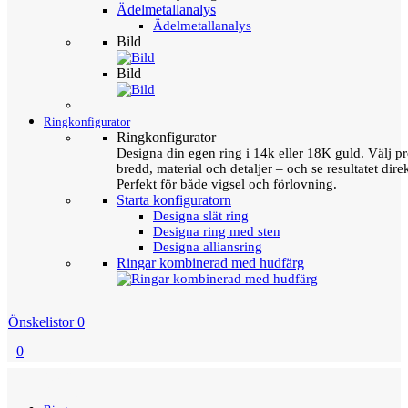
Ädelmetallanalys
Ädelmetallanalys
Bild
Bild
Ringkonfigurator
Ringkonfigurator
Designa din egen ring i 14k eller 18K guld. Välj pro
bredd, material och detaljer – och se resultatet direk
Perfekt för både vigsel och förlovning.
Starta konfiguratorn
Designa slät ring
Designa ring med sten
Designa alliansring
Ringar kombinerad med hudfärg
Önskelistor
0
0
Menu
Tillbaka