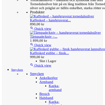
Tornedalssilver bär på en lång tradition från Torn
silver och präglat av tidlös enkelhet, starka rötter
Produkter
Kaffesked – handgraverat...
890,00 kr

Quick view
Tårtspade/kniv –...
1 899,00 kr

Quick view
Kaffesked gubbe – finsk...
999,00 kr
Slut i Lager

Quick view
Smycken
Smycken
Ankelkedjor
Armband
Kazka-
armband
Brosch
Halsband
Kazka-