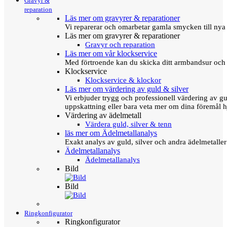
Gravyr &
reparation
Läs mer om gravyrer & reparationer
Vi reparerar och omarbetar gamla smycken till nya 
Läs mer om gravyrer & reparationer
Gravyr och reparation
Läs mer om vår klockservice
Med förtroende kan du skicka ditt armbandsur och g
Klockservice
Klockservice & klockor
Läs mer om värdering av guld & silver
Vi erbjuder trygg och professionell värdering av gul
uppskattning eller bara veta mer om dina föremål h
Värdering av ädelmetall
Värdera guld, silver & tenn
läs mer om Ädelmetallanalys
Exakt analys av guld, silver och andra ädelmetall
Ädelmetallanalys
Ädelmetallanalys
Bild
Bild
Ringkonfigurator
Ringkonfigurator