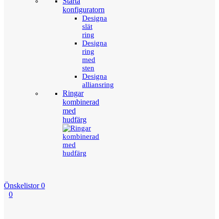
Starta
konfiguratorn
Designa
slät
ring
Designa
ring
med
sten
Designa
alliansring
Ringar
kombinerad
med
hudfärg
Önskelistor
0
0
Menu
Tillbaka