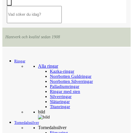
Hantverk och kvalité sedan 1908
Menu
Tillbaka
Ringar
Alla ringar
Kazka-ringar
Norrbotten Guldringar
Norrbotten Silverringar
Palladiumringar
Ringar med sten
Silverringar
Slätaringar
Titanringar
bild
Tornedalssilver
Tornedalssilver
Förvaring