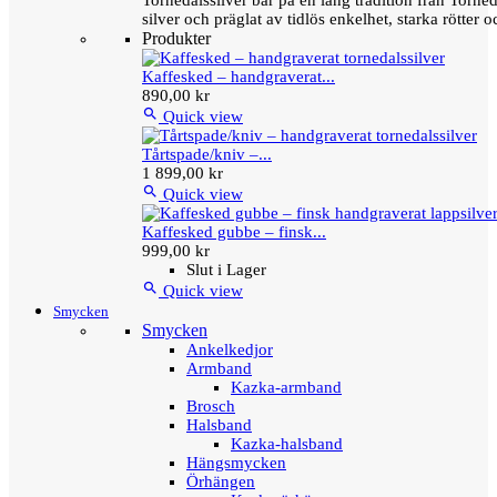
Tornedalssilver bär på en lång tradition från Torn
silver och präglat av tidlös enkelhet, starka rötter
Produkter
Kaffesked – handgraverat...
890,00 kr

Quick view
Tårtspade/kniv –...
1 899,00 kr

Quick view
Kaffesked gubbe – finsk...
999,00 kr
Slut i Lager

Quick view
Smycken
Smycken
Ankelkedjor
Armband
Kazka-armband
Brosch
Halsband
Kazka-halsband
Hängsmycken
Örhängen