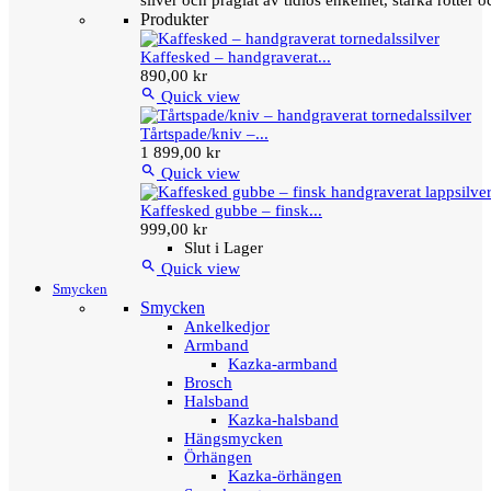
silver och präglat av tidlös enkelhet, starka rötter
Produkter
Kaffesked – handgraverat...
890,00 kr

Quick view
Tårtspade/kniv –...
1 899,00 kr

Quick view
Kaffesked gubbe – finsk...
999,00 kr
Slut i Lager

Quick view
Smycken
Smycken
Ankelkedjor
Armband
Kazka-armband
Brosch
Halsband
Kazka-halsband
Hängsmycken
Örhängen
Kazka-örhängen