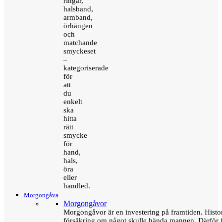
ringar,
halsband,
armband,
örhängen
och
matchande
smyckeset
–
kategoriserade
för
att
du
enkelt
ska
hitta
rätt
smycke
för
hand,
hals,
öra
eller
handled.
Morgongåva
Morgongåvor
Morgongåvor är en investering på framtiden. Hist
försäkring om något skulle hända mannen. Därför 