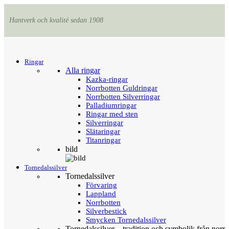
Hantverk och kvalité sedan 1908
Menu
Tillbaka
Ringar
Alla ringar
Kazka-ringar
Norrbotten Guldringar
Norrbotten Silverringar
Palladiumringar
Ringar med sten
Silverringar
Slätaringar
Titanringar
bild
Tornedalssilver
Tornedalssilver
Förvaring
Lappland
Norrbotten
Silverbestick
Smycken Tornedalssilver
Tornedalssilver – tradition och symbolik från norr