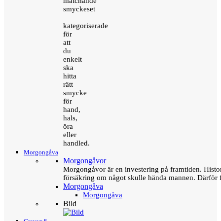
matchande
smyckeset
–
kategoriserade
för
att
du
enkelt
ska
hitta
rätt
smycke
för
hand,
hals,
öra
eller
handled.
Morgongåva
Morgongåvor
Morgongåvor är en investering på framtiden. Hist
försäkring om något skulle hända mannen. Därför 
Morgongåva
Morgongåva
Bild