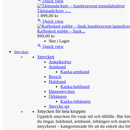

Quick view
Tårtspade/kniv –...
1 899,00 kr

Quick view
Kaffesked gubbe – finsk...
999,00 kr
Slut i Lager

Quick view
Smycken
Smycken
Ankelkedjor
Armband
Kazka-armband
Brosch
Halsband
Kazka-halsband
Hängsmycken
Örhängen
Kazka-örhängen
Smycke set
Smycken för hela kroppen
Upptäck smycken för varje stil och tillfälle. Här hit
du ringar, halsband, armband, örhängen och matc
smyckeset – kategoriserade för att du enkelt ska hit