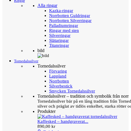
Ringar
Alla ringar
Kazka-ringar
Norrbotten Guldringar
Norrbotten Silverringar
Palladiumringar
Ringar med sten
Silverringar
Slätaringar
Titanringar
bild
Tornedalssilver
Tornedalssilver
Förvaring
Lappland
Norrbotten
Silverbestick
Smycken Tornedalssilver
Tornedalssilver – tradition och symbolik från norr
Tornedalssilver bär på en lång tradition från Torn
silver och präglat av tidlös enkelhet, starka rötter
Produkter
Kaffesked – handgraverat...
890,00 kr