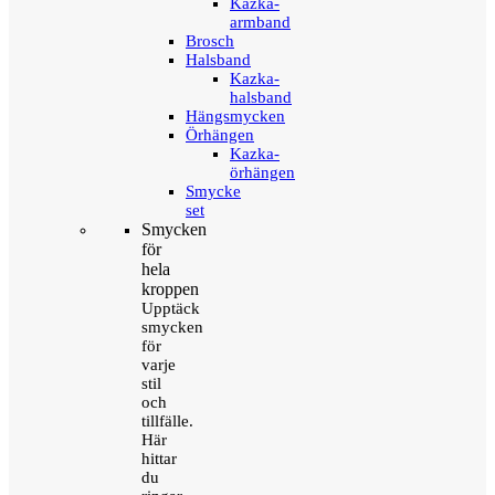
Kazka-
armband
Brosch
Halsband
Kazka-
halsband
Hängsmycken
Örhängen
Kazka-
örhängen
Smycke
set
Smycken
för
hela
kroppen
Upptäck
smycken
för
varje
stil
och
tillfälle.
Här
hittar
du