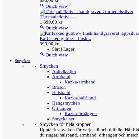
890,00 kr

Quick view
Tårtspade/kniv –...
1 899,00 kr

Quick view
Kaffesked gubbe – finsk...
999,00 kr
Slut i Lager

Quick view
Smycken
Smycken
Ankelkedjor
Armband
Kazka-armband
Brosch
Halsband
Kazka-halsband
Hängsmycken
Örhängen
Kazka-örhängen
Smycke set
Smycken för hela kroppen
Upptäck smycken för varje stil och tillfälle. Här hit
du ringar, halsband, armband, örhängen och matc