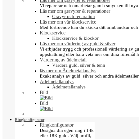
Läs mer om gravyrer & reparationer
Vi reparerar och omarbetar gamla smycken till nya 
Läs mer om gravyrer & reparationer
Gravyr och reparation
Läs mer om vår klockservice
Med förtroende kan du skicka ditt armbandsur och g
Klockservice
Klockservice & klockor
Läs mer om värdering av guld & silver
Vi erbjuder trygg och professionell värdering av gul
uppskattning eller bara veta mer om dina föremål h
Värdering av ädelmetall
Värdera guld, silver & tenn
läs mer om Ädelmetallanalys
Exakt analys av guld, silver och andra ädelmetall
Ädelmetallanalys
Ädelmetallanalys
Bild
Bild
Ringkonfigurator
Ringkonfigurator
Designa din egen ring i 14k
eller 18K guld. Välj profil,