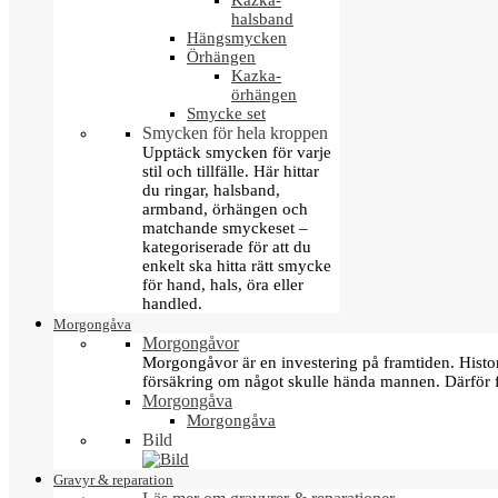
Kazka-
halsband
Hängsmycken
Örhängen
Kazka-
örhängen
Smycke set
Smycken för hela kroppen
Upptäck smycken för varje
stil och tillfälle. Här hittar
du ringar, halsband,
armband, örhängen och
matchande smyckeset –
kategoriserade för att du
enkelt ska hitta rätt smycke
för hand, hals, öra eller
handled.
Morgongåva
Morgongåvor
Morgongåvor är en investering på framtiden. Hist
försäkring om något skulle hända mannen. Därför 
Morgongåva
Morgongåva
Bild
Gravyr & reparation