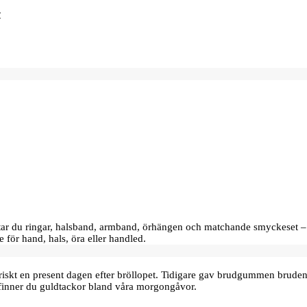
hittar du ringar, halsband, armband, örhängen och matchande smyckeset –
e för hand, hals, öra eller handled.
oriskt en present dagen efter bröllopet. Tidigare gav brudgummen bru
finner du guldtackor bland våra morgongåvor.