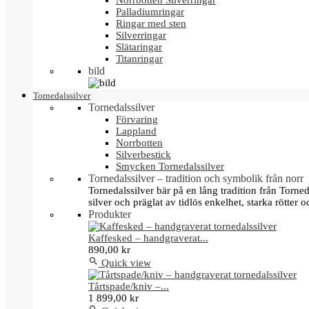
Norrbotten Silverringar
Palladiumringar
Ringar med sten
Silverringar
Slätaringar
Titanringar
bild
Tornedalssilver
Tornedalssilver
Förvaring
Lappland
Norrbotten
Silverbestick
Smycken Tornedalssilver
Tornedalssilver – tradition och symbolik från norr
Tornedalssilver bär på en lång tradition från Torn
silver och präglat av tidlös enkelhet, starka rötter
Produkter
Kaffesked – handgraverat...
890,00 kr

Quick view
Tårtspade/kniv –...
1 899,00 kr