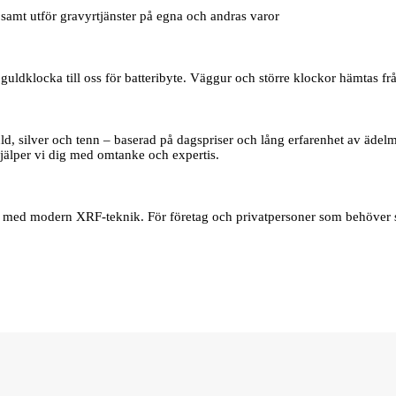
samt utför gravyrtjänster på egna och andras varor
uldklocka till oss för batteribyte. Väggur och större klockor hämtas frå
d, silver och tenn – baserad på dagspriser och lång erfarenhet av ädelmet
jälper vi dig med omtanke och expertis.
er med modern XRF‑teknik. För företag och privatpersoner som behöver s