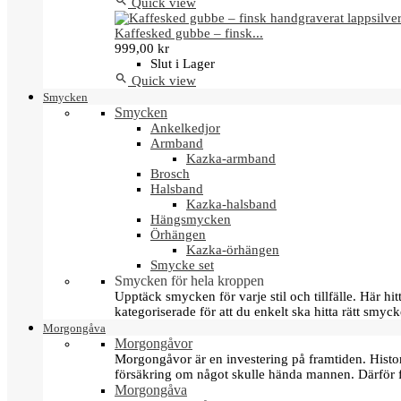

Quick view
Kaffesked gubbe – finsk...
999,00 kr
Slut i Lager

Quick view
Smycken
Smycken
Ankelkedjor
Armband
Kazka-armband
Brosch
Halsband
Kazka-halsband
Hängsmycken
Örhängen
Kazka-örhängen
Smycke set
Smycken för hela kroppen
Upptäck smycken för varje stil och tillfälle. Här 
kategoriserade för att du enkelt ska hitta rätt smyck
Morgongåva
Morgongåvor
Morgongåvor är en investering på framtiden. Hist
försäkring om något skulle hända mannen. Därför 
Morgongåva