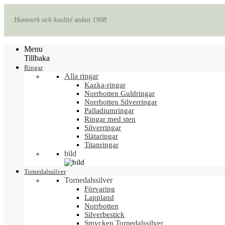
Hantverk och kvalité sedan 1908
Menu
Tillbaka
Ringar
Alla ringar
Kazka-ringar
Norrbotten Guldringar
Norrbotten Silverringar
Palladiumringar
Ringar med sten
Silverringar
Slätaringar
Titanringar
bild
Tornedalssilver
Tornedalssilver
Förvaring
Lappland
Norrbotten
Silverbestick
Smycken Tornedalssilver