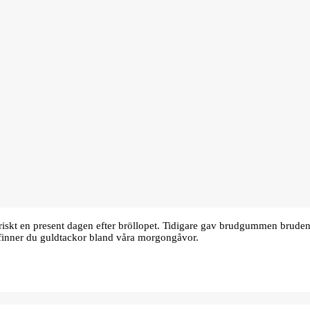
oriskt en present dagen efter bröllopet. Tidigare gav brudgummen bru
finner du guldtackor bland våra morgongåvor.