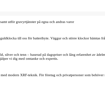
samt utför gravyrtjänster på egna och andras varor
uldklocka till oss för batteribyte. Väggur och större klockor hämtas frå
d, silver och tenn – baserad på dagspriser och lång erfarenhet av ädelmet
jälper vi dig med omtanke och expertis.
er med modern XRF‑teknik. För företag och privatpersoner som behöver s