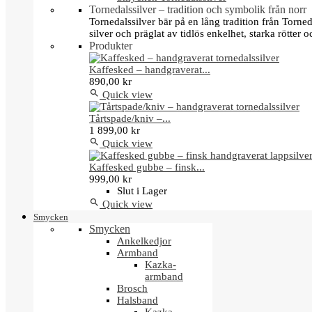
Tornedalssilver – tradition och symbolik från norr
Tornedalssilver bär på en lång tradition från Torn
silver och präglat av tidlös enkelhet, starka rötter
Produkter
Kaffesked – handgraverat...
890,00 kr

Quick view
Tårtspade/kniv –...
1 899,00 kr

Quick view
Kaffesked gubbe – finsk...
999,00 kr
Slut i Lager

Quick view
Smycken
Smycken
Ankelkedjor
Armband
Kazka-
armband
Brosch
Halsband