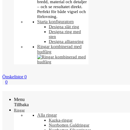
bredd, material och detaljer
– och se resultatet direkt.
Perfekt för både vigsel och
förlovning.
Starta konfiguratorn
Designa slät ring
Designa ring med
sten
Designa alliansring
Ringar kombinerad med
hudfärg
Önskelistor
0
0
Menu
Tillbaka
Ringar
Alla ringar
Kazka-ringar
Norrbotten Guldringar