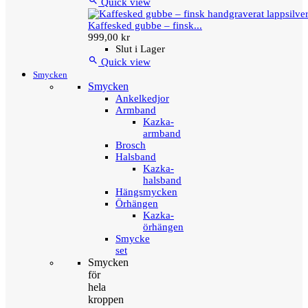

Quick view
Kaffesked gubbe – finsk...
999,00 kr
Slut i Lager

Quick view
Smycken
Smycken
Ankelkedjor
Armband
Kazka-
armband
Brosch
Halsband
Kazka-
halsband
Hängsmycken
Örhängen
Kazka-
örhängen
Smycke
set
Smycken
för
hela
kroppen