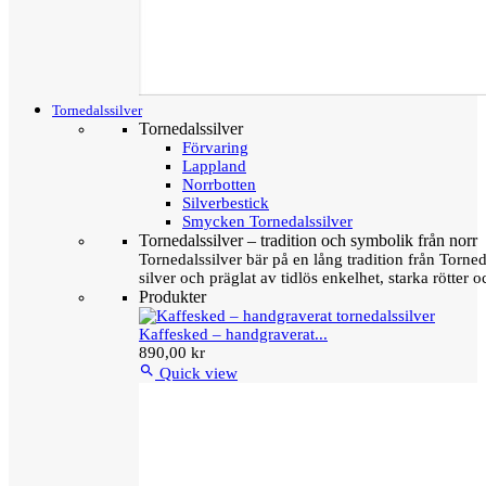
Tornedalssilver
Tornedalssilver
Förvaring
Lappland
Norrbotten
Silverbestick
Smycken Tornedalssilver
Tornedalssilver – tradition och symbolik från norr
Tornedalssilver bär på en lång tradition från Torn
silver och präglat av tidlös enkelhet, starka rötter
Produkter
Kaffesked – handgraverat...
890,00 kr

Quick view