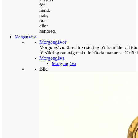
för
hand,
hals,
öra
eller
handled.
Morgongåva
Morgongåvor
Morgongåvor är en investering på framtiden. Hist
försäkring om något skulle hända mannen. Därför 
Morgongåva
Morgongåva
Bild