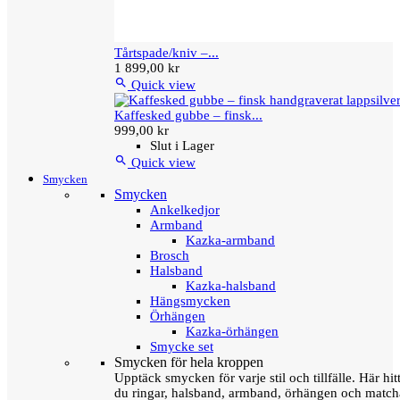
Tårtspade/kniv –...
1 899,00 kr

Quick view
Kaffesked gubbe – finsk...
999,00 kr
Slut i Lager

Quick view
Smycken
Smycken
Ankelkedjor
Armband
Kazka-armband
Brosch
Halsband
Kazka-halsband
Hängsmycken
Örhängen
Kazka-örhängen
Smycke set
Smycken för hela kroppen
Upptäck smycken för varje stil och tillfälle. Här hit
du ringar, halsband, armband, örhängen och matc