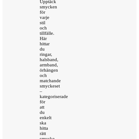
Upptäck
smycken
för
varje
stil
och
tillfälle.
Här
hittar
du
ringar,
halsband,
armband,
örhängen
och
matchande
smyckeset
–
kategoriserade
för
att
du
enkelt
ska
hitta
rätt
smycke