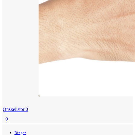
Önskelistor
0
0
Menu
Tillbaka
Ringar