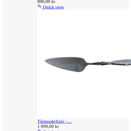
890,00 kr

Quick view
Tårtspade/kniv –...
1 899,00 kr