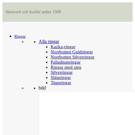
Hantverk och kvalité sedan 1908
Menu
Tillbaka
Ringar
Alla ringar
Kazka-ringar
Norrbotten Guldringar
Norrbotten Silverringar
Palladiumringar
Ringar med sten
Silverringar
Slätaringar
Titanringar
bild