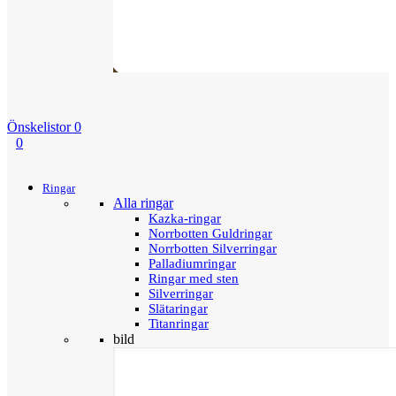
Önskelistor
0
0
Menu
Tillbaka
Ringar
Alla ringar
Kazka-ringar
Norrbotten Guldringar
Norrbotten Silverringar
Palladiumringar
Ringar med sten
Silverringar
Slätaringar
Titanringar
bild