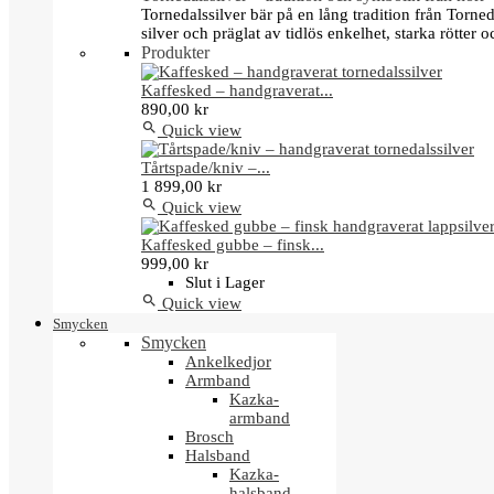
Tornedalssilver bär på en lång tradition från Torn
silver och präglat av tidlös enkelhet, starka rötter
Produkter
Kaffesked – handgraverat...
890,00 kr

Quick view
Tårtspade/kniv –...
1 899,00 kr

Quick view
Kaffesked gubbe – finsk...
999,00 kr
Slut i Lager

Quick view
Smycken
Smycken
Ankelkedjor
Armband
Kazka-
armband
Brosch
Halsband
Kazka-
halsband