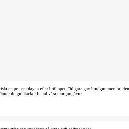
oriskt en present dagen efter bröllopet. Tidigare gav brudgummen bru
finner du guldtackor bland våra morgongåvor.