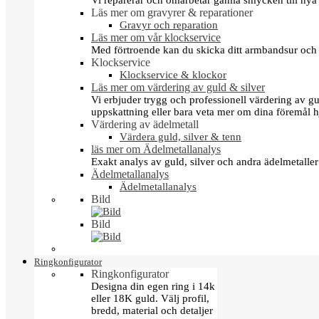
Vi reparerar och omarbetar gamla smycken till nya 
Läs mer om gravyrer & reparationer
Gravyr och reparation
Läs mer om vår klockservice
Med förtroende kan du skicka ditt armbandsur och g
Klockservice
Klockservice & klockor
Läs mer om värdering av guld & silver
Vi erbjuder trygg och professionell värdering av gul
uppskattning eller bara veta mer om dina föremål h
Värdering av ädelmetall
Värdera guld, silver & tenn
läs mer om Ädelmetallanalys
Exakt analys av guld, silver och andra ädelmetall
Ädelmetallanalys
Ädelmetallanalys
Bild
Bild
Ringkonfigurator
Ringkonfigurator
Designa din egen ring i 14k
eller 18K guld. Välj profil,
bredd, material och detaljer