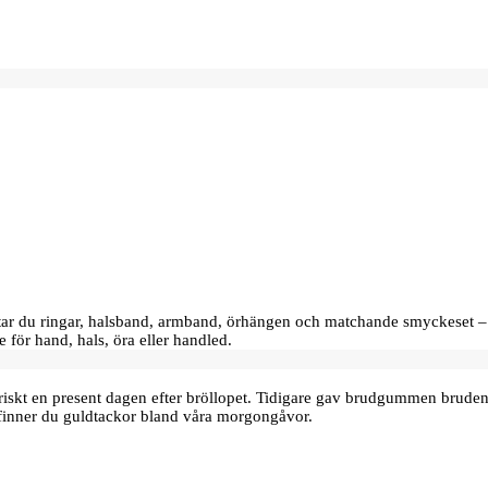
hittar du ringar, halsband, armband, örhängen och matchande smyckeset –
e för hand, hals, öra eller handled.
oriskt en present dagen efter bröllopet. Tidigare gav brudgummen bru
finner du guldtackor bland våra morgongåvor.