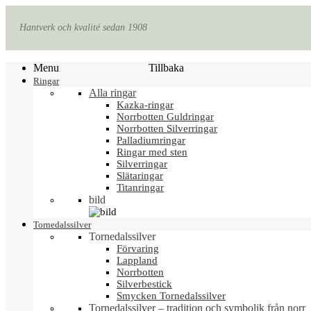
Hantverk och kvalité sedan 1908
Menu
Tillbaka
Ringar
Alla ringar
Kazka-ringar
Norrbotten Guldringar
Norrbotten Silverringar
Palladiumringar
Ringar med sten
Silverringar
Slätaringar
Titanringar
bild
Tornedalssilver
Tornedalssilver
Förvaring
Lappland
Norrbotten
Silverbestick
Smycken Tornedalssilver
Tornedalssilver – tradition och symbolik från norr