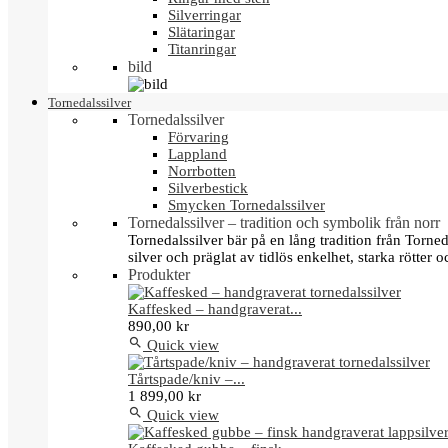
Silverringar
Slätaringar
Titanringar
bild
Tornedalssilver
Tornedalssilver
Förvaring
Lappland
Norrbotten
Silverbestick
Smycken Tornedalssilver
Tornedalssilver – tradition och symbolik från norr
Tornedalssilver bär på en lång tradition från Torn
silver och präglat av tidlös enkelhet, starka rötter
Produkter
Kaffesked – handgraverat...
890,00 kr

Quick view
Tårtspade/kniv –...
1 899,00 kr

Quick view