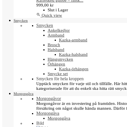
Kaffesked gubbe – finsk...
999,00 kr
Slut i Lager

Quick view
Smycken
Smycken
Ankelkedjor
Armband
Kazka-armband
Brosch
Halsband
Kazka-halsband
Hängsmycken
Örhängen
Kazka-örhängen
Smycke set
Smycken för hela kroppen
Upptäck smycken för varje stil och tillfälle. Här 
kategoriserade för att du enkelt ska hitta rätt smyck
Morgongåva
Morgongåvor
Morgongåvor är en investering på framtiden. Hist
försäkring om något skulle hända mannen. Därför 
Morgongåva
Morgongåva
Bild