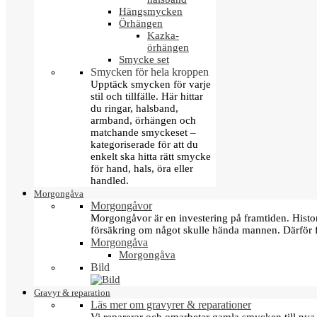
Hängsmycken
Örhängen
Kazka-
örhängen
Smycke set
Smycken för hela kroppen
Upptäck smycken för varje
stil och tillfälle. Här hittar
du ringar, halsband,
armband, örhängen och
matchande smyckeset –
kategoriserade för att du
enkelt ska hitta rätt smycke
för hand, hals, öra eller
handled.
Morgongåva
Morgongåvor
Morgongåvor är en investering på framtiden. Hist
försäkring om något skulle hända mannen. Därför 
Morgongåva
Morgongåva
Bild
Gravyr & reparation
Läs mer om gravyrer & reparationer