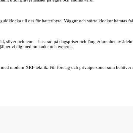
samt utför gravyrtjänster på egna och andras varor
uldklocka till oss för batteribyte. Väggur och större klockor hämtas frå
d, silver och tenn – baserad på dagspriser och lång erfarenhet av ädelmet
jälper vi dig med omtanke och expertis.
er med modern XRF‑teknik. För företag och privatpersoner som behöver s