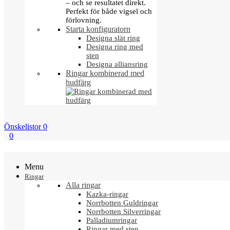
– och se resultatet direkt.
Perfekt för både vigsel och
förlovning.
Starta konfiguratorn
Designa slät ring
Designa ring med
sten
Designa alliansring
Ringar kombinerad med
hudfärg
Önskelistor
0
0
Menu
Ringar
Alla ringar
Kazka-ringar
Norrbotten Guldringar
Norrbotten Silverringar
Palladiumringar
Ringar med sten