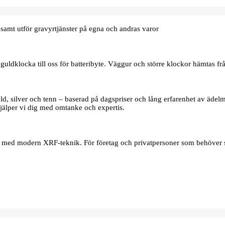
samt utför gravyrtjänster på egna och andras varor
uldklocka till oss för batteribyte. Väggur och större klockor hämtas frå
d, silver och tenn – baserad på dagspriser och lång erfarenhet av ädelmet
jälper vi dig med omtanke och expertis.
er med modern XRF‑teknik. För företag och privatpersoner som behöver s