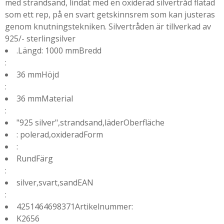
med strandsand, lindat med en oxiderad silvertråd flätad
som ett rep, på en svart getskinnsrem som kan justeras
genom knutningstekniken. Silvertråden är tillverkad av
925/- sterlingsilver
.Längd: 1000 mmBredd
:
36 mmHöjd
:
36 mmMaterial
:
"925 silver",strandsand,läderOberfläche
: polerad,oxideradForm
:
RundFärg
:
silver,svart,sandEAN
:
4251464698371Artikelnummer:
K2656