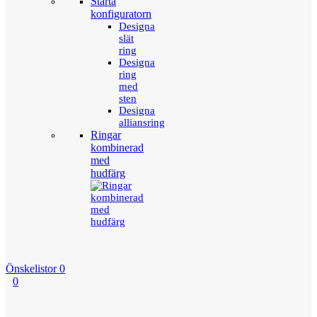
Starta
konfiguratorn
Designa
slät
ring
Designa
ring
med
sten
Designa
alliansring
Ringar
kombinerad
med
hudfärg
Önskelistor
0
0
Menu
Tillbaka