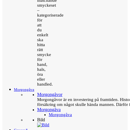
matchande
smyckeset
–
kategoriserade
för
att
du
enkelt
ska
hitta
rätt
smycke
för
hand,
hals,
öra
eller
handled.
Morgongåva
Morgongåvor
Morgongåvor är en investering på framtiden. Hist
försäkring om något skulle hända mannen. Därför 
Morgongåva
Morgongåva
Bild