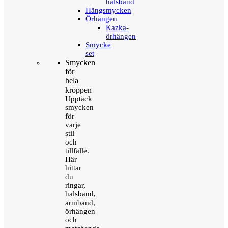
halsband
Hängsmycken
Örhängen
Kazka-
örhängen
Smycke
set
Smycken
för
hela
kroppen
Upptäck
smycken
för
varje
stil
och
tillfälle.
Här
hittar
du
ringar,
halsband,
armband,
örhängen
och