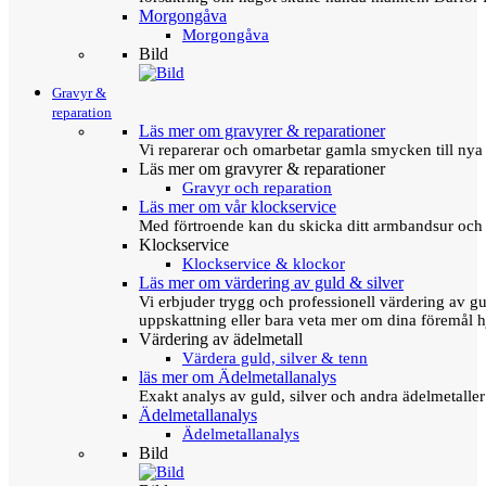
Morgongåva
Morgongåva
Bild
Gravyr &
reparation
Läs mer om gravyrer & reparationer
Vi reparerar och omarbetar gamla smycken till nya 
Läs mer om gravyrer & reparationer
Gravyr och reparation
Läs mer om vår klockservice
Med förtroende kan du skicka ditt armbandsur och g
Klockservice
Klockservice & klockor
Läs mer om värdering av guld & silver
Vi erbjuder trygg och professionell värdering av gul
uppskattning eller bara veta mer om dina föremål h
Värdering av ädelmetall
Värdera guld, silver & tenn
läs mer om Ädelmetallanalys
Exakt analys av guld, silver och andra ädelmetall
Ädelmetallanalys
Ädelmetallanalys
Bild