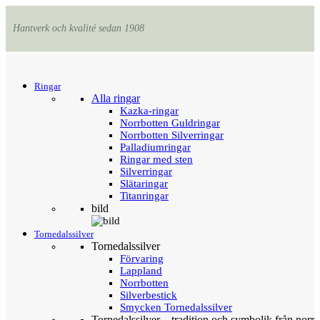
Hantverk och kvalité sedan 1908
Menu
Tillbaka
Ringar
Alla ringar
Kazka-ringar
Norrbotten Guldringar
Norrbotten Silverringar
Palladiumringar
Ringar med sten
Silverringar
Slätaringar
Titanringar
bild
Tornedalssilver
Tornedalssilver
Förvaring
Lappland
Norrbotten
Silverbestick
Smycken Tornedalssilver
Tornedalssilver – tradition och symbolik från norr