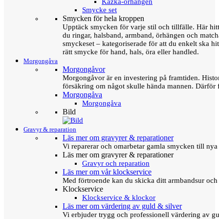
Kazka-örhängen
Smycke set
Smycken för hela kroppen
Upptäck smycken för varje stil och tillfälle. Här hit
du ringar, halsband, armband, örhängen och matc
smyckeset – kategoriserade för att du enkelt ska hit
rätt smycke för hand, hals, öra eller handled.
Morgongåva
Morgongåvor
Morgongåvor är en investering på framtiden. Hist
försäkring om något skulle hända mannen. Därför 
Morgongåva
Morgongåva
Bild
Gravyr & reparation
Läs mer om gravyrer & reparationer
Vi reparerar och omarbetar gamla smycken till nya 
Läs mer om gravyrer & reparationer
Gravyr och reparation
Läs mer om vår klockservice
Med förtroende kan du skicka ditt armbandsur och g
Klockservice
Klockservice & klockor
Läs mer om värdering av guld & silver
Vi erbjuder trygg och professionell värdering av gul