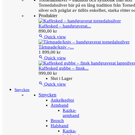
Tornedalssilver bär på en lång tradition från Torn
silver och präglat av tidlös enkelhet, starka rötter
Produkter
Kaffesked – handgraverat...
890,00 kr

Quick view
Tårtspade/kniv –...
1 899,00 kr

Quick view
Kaffesked gubbe – finsk...
999,00 kr
Slut i Lager

Quick view
Smycken
Smycken
Ankelkedjor
Armband
Kazka-
armband
Brosch
Halsband
Kazka-