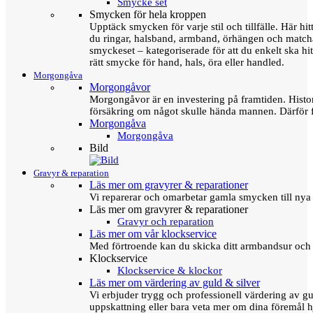
Smycke set
Smycken för hela kroppen
Upptäck smycken för varje stil och tillfälle. Här hit
du ringar, halsband, armband, örhängen och matc
smyckeset – kategoriserade för att du enkelt ska hit
rätt smycke för hand, hals, öra eller handled.
Morgongåva
Morgongåvor
Morgongåvor är en investering på framtiden. Hist
försäkring om något skulle hända mannen. Därför 
Morgongåva
Morgongåva
Bild
Gravyr & reparation
Läs mer om gravyrer & reparationer
Vi reparerar och omarbetar gamla smycken till nya 
Läs mer om gravyrer & reparationer
Gravyr och reparation
Läs mer om vår klockservice
Med förtroende kan du skicka ditt armbandsur och g
Klockservice
Klockservice & klockor
Läs mer om värdering av guld & silver
Vi erbjuder trygg och professionell värdering av gul
uppskattning eller bara veta mer om dina föremål h