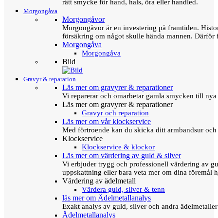
rätt smycke för hand, hals, öra eller handled.
Morgongåva
Morgongåvor
Morgongåvor är en investering på framtiden. Hist
försäkring om något skulle hända mannen. Därför 
Morgongåva
Morgongåva
Bild
Gravyr & reparation
Läs mer om gravyrer & reparationer
Vi reparerar och omarbetar gamla smycken till nya 
Läs mer om gravyrer & reparationer
Gravyr och reparation
Läs mer om vår klockservice
Med förtroende kan du skicka ditt armbandsur och g
Klockservice
Klockservice & klockor
Läs mer om värdering av guld & silver
Vi erbjuder trygg och professionell värdering av gul
uppskattning eller bara veta mer om dina föremål h
Värdering av ädelmetall
Värdera guld, silver & tenn
läs mer om Ädelmetallanalys
Exakt analys av guld, silver och andra ädelmetall
Ädelmetallanalys