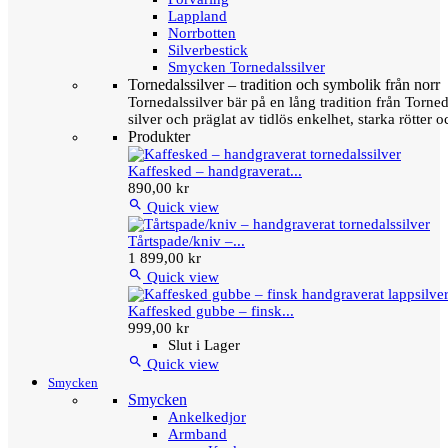
Lappland
Norrbotten
Silverbestick
Smycken Tornedalssilver
Tornedalssilver – tradition och symbolik från norr
Tornedalssilver bär på en lång tradition från Torn
silver och präglat av tidlös enkelhet, starka rötter
Produkter
Kaffesked – handgraverat...
890,00 kr

Quick view
Tårtspade/kniv –...
1 899,00 kr

Quick view
Kaffesked gubbe – finsk...
999,00 kr
Slut i Lager

Quick view
Smycken
Smycken
Ankelkedjor
Armband