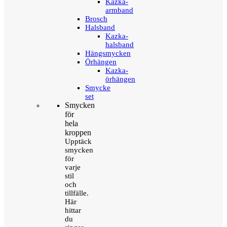
Kazka-
armband
Brosch
Halsband
Kazka-
halsband
Hängsmycken
Örhängen
Kazka-
örhängen
Smycke
set
Smycken
för
hela
kroppen
Upptäck
smycken
för
varje
stil
och
tillfälle.
Här
hittar
du