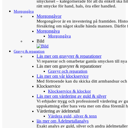
smyckeset – kategoriserade för att du enkelt ska hit
rätt smycke för hand, hals, öra eller handled.
Morgongåva
Morgongåvor
Morgongåvor är en investering på framtiden. Hist
försäkring om något skulle hända mannen. Därför 
Morgongåva
Morgongåva
Bild
Gravyr & reparation
Läs mer om gravyrer & reparationer
Vi reparerar och omarbetar gamla smycken till nya 
Läs mer om gravyrer & reparationer
Gravyr och reparation
Läs mer om vår klockservice
Med förtroende kan du skicka ditt armbandsur och g
Klockservice
Klockservice & klockor
Läs mer om värdering av guld & silver
Vi erbjuder trygg och professionell värdering av gul
uppskattning eller bara veta mer om dina föremål h
Värdering av ädelmetall
Värdera guld, silver & tenn
läs mer om Ädelmetallanalys
Exakt analys av guld, silver och andra ädelmetall