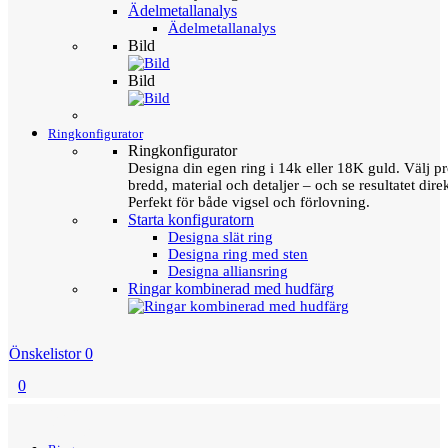
Ädelmetallanalys
Ädelmetallanalys
Bild
Bild
Ringkonfigurator
Ringkonfigurator
Designa din egen ring i 14k eller 18K guld. Välj pro
bredd, material och detaljer – och se resultatet direk
Perfekt för både vigsel och förlovning.
Starta konfiguratorn
Designa slät ring
Designa ring med sten
Designa alliansring
Ringar kombinerad med hudfärg
Önskelistor
0
0
Menu
Tillbaka