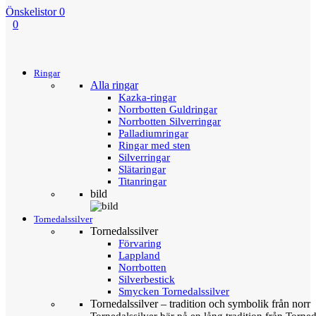
Önskelistor
0
0
Menu
Tillbaka
Ringar
Alla ringar
Kazka-ringar
Norrbotten Guldringar
Norrbotten Silverringar
Palladiumringar
Ringar med sten
Silverringar
Slätaringar
Titanringar
bild
Tornedalssilver
Tornedalssilver
Förvaring
Lappland
Norrbotten
Silverbestick
Smycken Tornedalssilver
Tornedalssilver – tradition och symbolik från norr