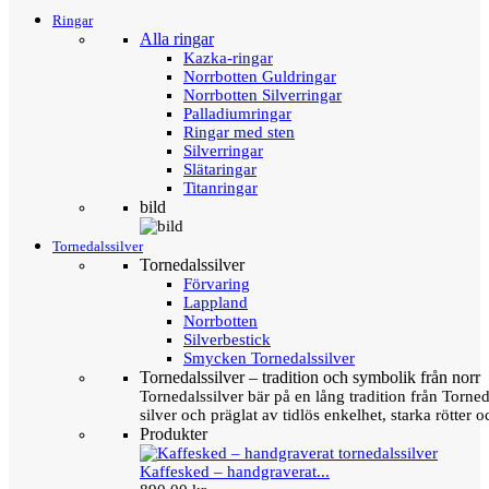
Ringar
Alla ringar
Kazka-ringar
Norrbotten Guldringar
Norrbotten Silverringar
Palladiumringar
Ringar med sten
Silverringar
Slätaringar
Titanringar
bild
Tornedalssilver
Tornedalssilver
Förvaring
Lappland
Norrbotten
Silverbestick
Smycken Tornedalssilver
Tornedalssilver – tradition och symbolik från norr
Tornedalssilver bär på en lång tradition från Torn
silver och präglat av tidlös enkelhet, starka rötter
Produkter
Kaffesked – handgraverat...