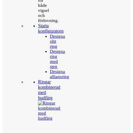
för
både
vigsel
och
förlovning.
Starta
konfiguratorn
Designa
slät
ring
Designa
ring
med
sten
Designa
alliansring
Ringar
kombinerad
med
hudfärg