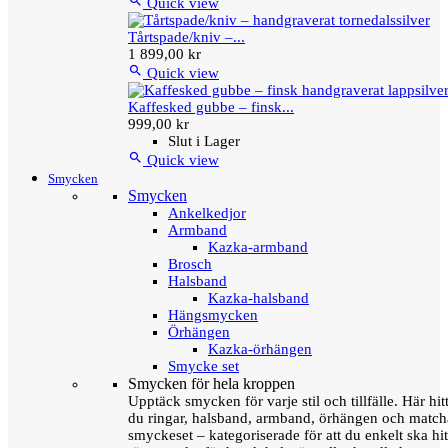

Quick view
Tårtspade/kniv –...
1 899,00 kr

Quick view
Kaffesked gubbe – finsk...
999,00 kr
Slut i Lager

Quick view
Smycken
Smycken
Ankelkedjor
Armband
Kazka-armband
Brosch
Halsband
Kazka-halsband
Hängsmycken
Örhängen
Kazka-örhängen
Smycke set
Smycken för hela kroppen
Upptäck smycken för varje stil och tillfälle. Här hit
du ringar, halsband, armband, örhängen och matc
smyckeset – kategoriserade för att du enkelt ska hit