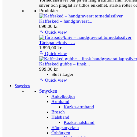
Tornedalssilver bär på en lång tradition från Torn
silver och präglat av tidlös enkelhet, starka rötter
Produkter
Kaffesked – handgraverat...
890,00 kr

Quick view
Tårtspade/kniv –...
1 899,00 kr

Quick view
Kaffesked gubbe – finsk...
999,00 kr
Slut i Lager

Quick view
Smycken
Smycken
Ankelkedjor
Armband
Kazka-armband
Brosch
Halsband
Kazka-halsband
Hängsmycken
Örhängen