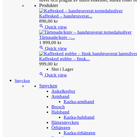
silver och präglat av tidlös enkelhet, starka rötter
Produkter
Kaffesked – handgraverat...
890,00 kr

Quick view
Tårtspade/kniv –...
1 899,00 kr

Quick view
Kaffesked gubbe – finsk...
999,00 kr
Slut i Lager

Quick view
Smycken
Smycken
Ankelkedjor
Armband
Kazka-armband
Brosch
Halsband
Kazka-halsband
Hängsmycken
Örhängen
Kazka-örhängen