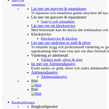
Gravyr &
reparation
Läs mer om gravyrer & reparationer
Vi reparerar och omarbetar gamla smycken till nya 
Läs mer om gravyrer & reparationer
Gravyr och reparation
Läs mer om vår klockservice
Med förtroende kan du skicka ditt armbandsur och g
Klockservice
Klockservice & klockor
Läs mer om värdering av guld & silver
Vi erbjuder trygg och professionell värdering av gul
uppskattning eller bara veta mer om dina föremål h
Värdering av ädelmetall
Värdera guld, silver & tenn
läs mer om Ädelmetallanalys
Exakt analys av guld, silver och andra ädelmetall
Ädelmetallanalys
Ädelmetallanalys
Bild
Bild
Ringkonfigurator
Ringkonfigurator