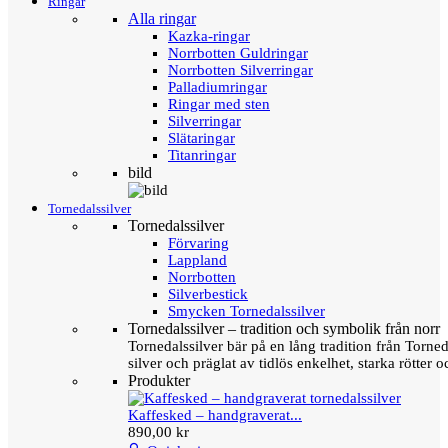
Ringar
Alla ringar
Kazka-ringar
Norrbotten Guldringar
Norrbotten Silverringar
Palladiumringar
Ringar med sten
Silverringar
Slätaringar
Titanringar
bild
Tornedalssilver
Tornedalssilver
Förvaring
Lappland
Norrbotten
Silverbestick
Smycken Tornedalssilver
Tornedalssilver – tradition och symbolik från norr
Tornedalssilver bär på en lång tradition från Torn
silver och präglat av tidlös enkelhet, starka rötter
Produkter
Kaffesked – handgraverat...
890,00 kr