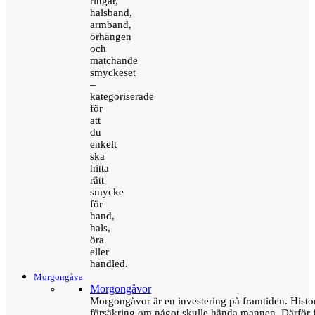
ringar,
halsband,
armband,
örhängen
och
matchande
smyckeset
–
kategoriserade
för
att
du
enkelt
ska
hitta
rätt
smycke
för
hand,
hals,
öra
eller
handled.
Morgongåva
Morgongåvor
Morgongåvor är en investering på framtiden. Hist
försäkring om något skulle hända mannen. Därför 