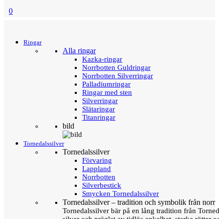
0
Menu
Tillbaka
Ringar
Alla ringar
Kazka-ringar
Norrbotten Guldringar
Norrbotten Silverringar
Palladiumringar
Ringar med sten
Silverringar
Slätaringar
Titanringar
bild
Tornedalssilver
Tornedalssilver
Förvaring
Lappland
Norrbotten
Silverbestick
Smycken Tornedalssilver
Tornedalssilver – tradition och symbolik från norr
Tornedalssilver bär på en lång tradition från Torn