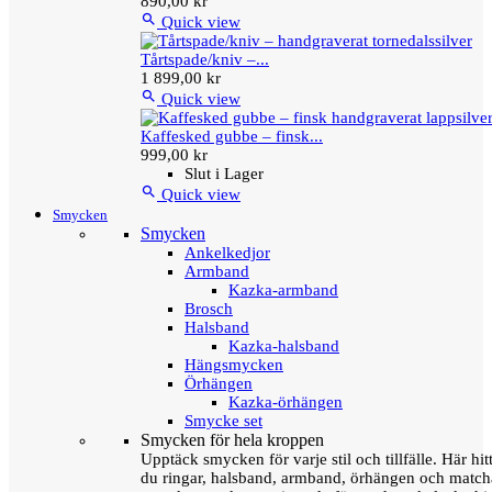
890,00 kr

Quick view
Tårtspade/kniv –...
1 899,00 kr

Quick view
Kaffesked gubbe – finsk...
999,00 kr
Slut i Lager

Quick view
Smycken
Smycken
Ankelkedjor
Armband
Kazka-armband
Brosch
Halsband
Kazka-halsband
Hängsmycken
Örhängen
Kazka-örhängen
Smycke set
Smycken för hela kroppen
Upptäck smycken för varje stil och tillfälle. Här hit
du ringar, halsband, armband, örhängen och matc