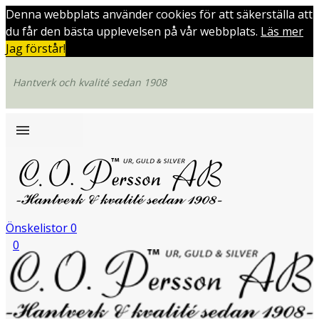
Denna webbplats använder cookies för att säkerställa att
du får den bästa upplevelsen på vår webbplats.
Läs mer
Jag förstår!
Hantverk och kvalité sedan 1908
Önskelistor
0
0