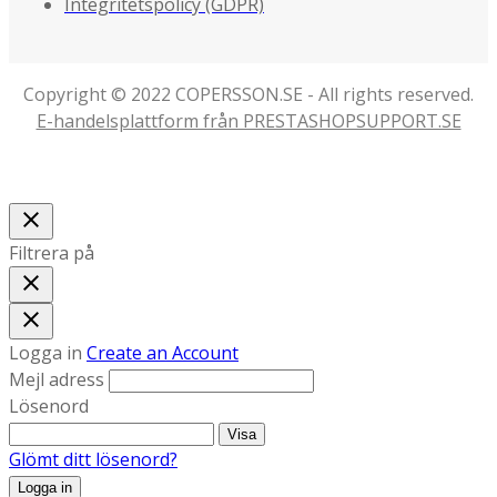
Integritetspolicy (GDPR)
Copyright © 2022 COPERSSON.SE - All rights reserved.
E-handelsplattform från PRESTASHOPSUPPORT.SE
close
Filtrera på
close
close
Logga in
Create an Account
Mejl adress
Lösenord
Visa
Glömt ditt lösenord?
Logga in