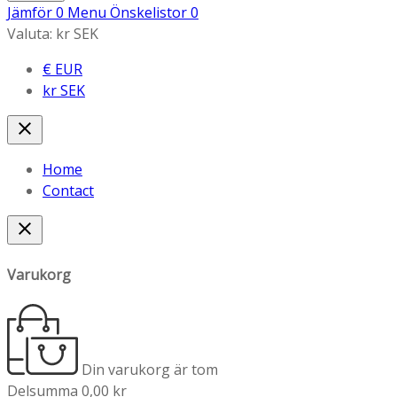
Jämför
0
Menu
Önskelistor
0
Valuta:
kr SEK
€ EUR
kr SEK
close
Home
Contact
close
Varukorg
Din varukorg är tom
Delsumma
0,00 kr