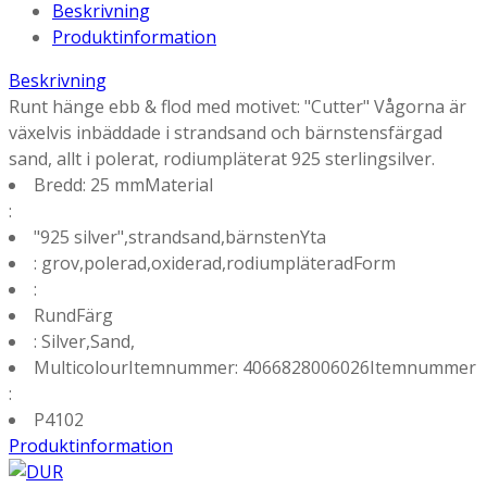
Beskrivning
Produktinformation
Beskrivning
Runt hänge ebb & flod med motivet: "Cutter" Vågorna är
växelvis inbäddade i strandsand och bärnstensfärgad
sand, allt i polerat, rodiumpläterat 925 sterlingsilver.
Bredd: 25 mmMaterial
:
"925 silver",strandsand,bärnstenYta
: grov,polerad,oxiderad,rodiumpläteradForm
:
RundFärg
: Silver,Sand,
MulticolourItemnummer: 4066828006026Itemnummer
:
P4102
Produktinformation