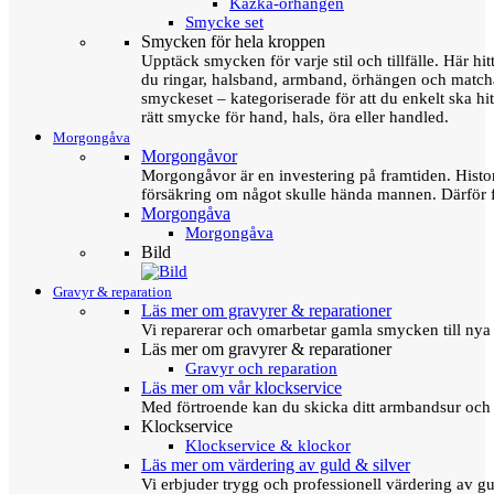
Kazka-örhängen
Smycke set
Smycken för hela kroppen
Upptäck smycken för varje stil och tillfälle. Här hit
du ringar, halsband, armband, örhängen och matc
smyckeset – kategoriserade för att du enkelt ska hit
rätt smycke för hand, hals, öra eller handled.
Morgongåva
Morgongåvor
Morgongåvor är en investering på framtiden. Hist
försäkring om något skulle hända mannen. Därför 
Morgongåva
Morgongåva
Bild
Gravyr & reparation
Läs mer om gravyrer & reparationer
Vi reparerar och omarbetar gamla smycken till nya 
Läs mer om gravyrer & reparationer
Gravyr och reparation
Läs mer om vår klockservice
Med förtroende kan du skicka ditt armbandsur och g
Klockservice
Klockservice & klockor
Läs mer om värdering av guld & silver
Vi erbjuder trygg och professionell värdering av gul