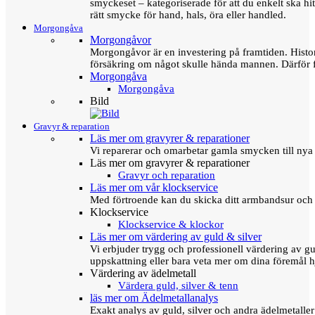
smyckeset – kategoriserade för att du enkelt ska hit
rätt smycke för hand, hals, öra eller handled.
Morgongåva
Morgongåvor
Morgongåvor är en investering på framtiden. Hist
försäkring om något skulle hända mannen. Därför 
Morgongåva
Morgongåva
Bild
Gravyr & reparation
Läs mer om gravyrer & reparationer
Vi reparerar och omarbetar gamla smycken till nya 
Läs mer om gravyrer & reparationer
Gravyr och reparation
Läs mer om vår klockservice
Med förtroende kan du skicka ditt armbandsur och g
Klockservice
Klockservice & klockor
Läs mer om värdering av guld & silver
Vi erbjuder trygg och professionell värdering av gul
uppskattning eller bara veta mer om dina föremål h
Värdering av ädelmetall
Värdera guld, silver & tenn
läs mer om Ädelmetallanalys
Exakt analys av guld, silver och andra ädelmetall