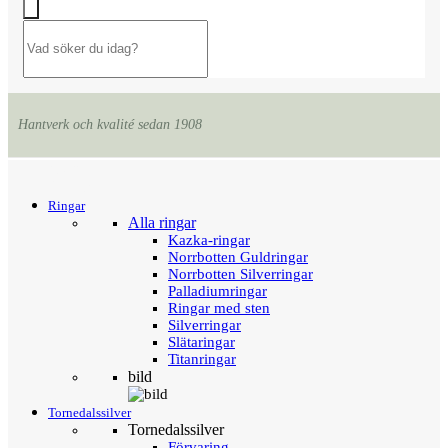
Hantverk och kvalité sedan 1908
Menu
Tillbaka
Ringar
Alla ringar
Kazka-ringar
Norrbotten Guldringar
Norrbotten Silverringar
Palladiumringar
Ringar med sten
Silverringar
Slätaringar
Titanringar
bild
Tornedalssilver
Tornedalssilver
Förvaring