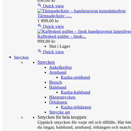
890,00 kr

Quick view
Tårtspade/kniv –...
1 899,00 kr

Quick view
Kaffesked gubbe – finsk...
999,00 kr
Slut i Lager

Quick view
Smycken
Smycken
Ankelkedjor
Armband
Kazka-armband
Brosch
Halsband
Kazka-halsband
Hängsmycken
Örhängen
Kazka-örhängen
Smycke set
Smycken för hela kroppen
Upptäck smycken för varje stil och tillfälle. Här hit
du ringar, halsband, armband, örhängen och matc