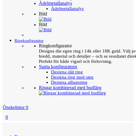
Ädelmetallanalys
Ädelmetallanalys
Bild
Bild
Ringkonfigurator
Ringkonfigurator
Designa din egen ring i 14k eller 18K guld. Välj pro
bredd, material och detaljer – och se resultatet direk
Perfekt för både vigsel och förlovning.
Starta konfiguratorn
Designa slät ring
Designa ring med sten
Designa alliansring
Ringar kombinerad med hudfärg
Önskelistor
0
0
Menu
Tillbaka