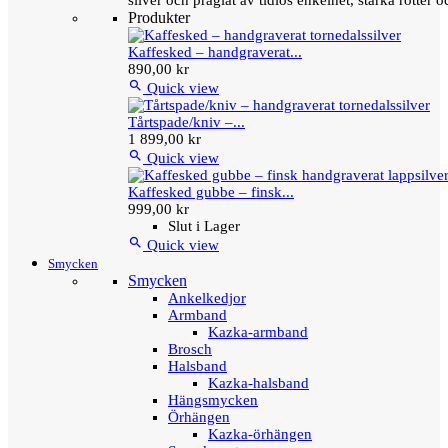
silver och präglat av tidlös enkelhet, starka rötter
Produkter
Kaffesked – handgraverat...
890,00 kr

Quick view
Tårtspade/kniv –...
1 899,00 kr

Quick view
Kaffesked gubbe – finsk...
999,00 kr
Slut i Lager

Quick view
Smycken
Smycken
Ankelkedjor
Armband
Kazka-armband
Brosch
Halsband
Kazka-halsband
Hängsmycken
Örhängen
Kazka-örhängen