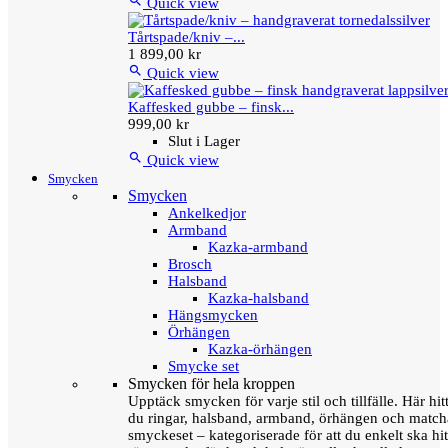

Quick view
Tårtspade/kniv –...
1 899,00 kr

Quick view
Kaffesked gubbe – finsk...
999,00 kr
Slut i Lager

Quick view
Smycken
Smycken
Ankelkedjor
Armband
Kazka-armband
Brosch
Halsband
Kazka-halsband
Hängsmycken
Örhängen
Kazka-örhängen
Smycke set
Smycken för hela kroppen
Upptäck smycken för varje stil och tillfälle. Här hit
du ringar, halsband, armband, örhängen och matc
smyckeset – kategoriserade för att du enkelt ska hit