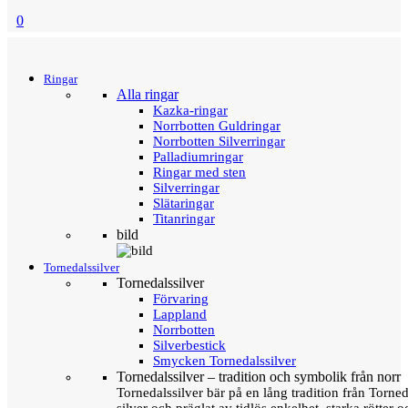
0
Menu
Tillbaka
Ringar
Alla ringar
Kazka-ringar
Norrbotten Guldringar
Norrbotten Silverringar
Palladiumringar
Ringar med sten
Silverringar
Slätaringar
Titanringar
bild
Tornedalssilver
Tornedalssilver
Förvaring
Lappland
Norrbotten
Silverbestick
Smycken Tornedalssilver
Tornedalssilver – tradition och symbolik från norr
Tornedalssilver bär på en lång tradition från Torn