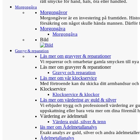
rätt smycke för hand, hals, öra eller handled.
Morgongåva
Morgongåvor
Morgongåvor är en investering på framtiden. Hist
försäkring om något skulle hända mannen. Därför 
Morgongåva
Morgongåva
Bild
Gravyr & reparation
Läs mer om gravyrer & reparationer
Vi reparerar och omarbetar gamla smycken till nya 
Läs mer om gravyrer & reparationer
Gravyr och reparation
Läs mer om vår klockservice
Med förtroende kan du skicka ditt armbandsur och g
Klockservice
Klockservice & klockor
Läs mer om värdering av guld & silver
Vi erbjuder trygg och professionell värdering av gul
uppskattning eller bara veta mer om dina föremål h
Värdering av ädelmetall
Värdera guld, silver & tenn
läs mer om Ädelmetallanalys
Exakt analys av guld, silver och andra ädelmetall
Ädelmetallanalys