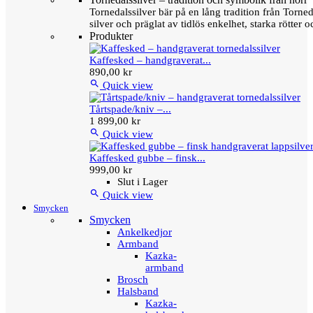
Tornedalssilver bär på en lång tradition från Torn
silver och präglat av tidlös enkelhet, starka rötter
Produkter
Kaffesked – handgraverat...
890,00 kr

Quick view
Tårtspade/kniv –...
1 899,00 kr

Quick view
Kaffesked gubbe – finsk...
999,00 kr
Slut i Lager

Quick view
Smycken
Smycken
Ankelkedjor
Armband
Kazka-
armband
Brosch
Halsband
Kazka-