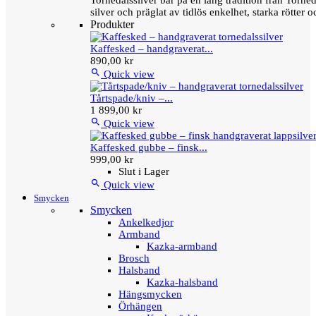
Tornedalssilver bär på en lång tradition från Torn
silver och präglat av tidlös enkelhet, starka rötter
Produkter
Kaffesked – handgraverat...
890,00 kr

Quick view
Tårtspade/kniv –...
1 899,00 kr

Quick view
Kaffesked gubbe – finsk...
999,00 kr
Slut i Lager

Quick view
Smycken
Smycken
Ankelkedjor
Armband
Kazka-armband
Brosch
Halsband
Kazka-halsband
Hängsmycken
Örhängen