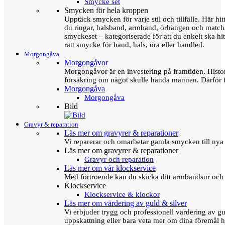
Smycke set
Smycken för hela kroppen
Upptäck smycken för varje stil och tillfälle. Här hit
du ringar, halsband, armband, örhängen och matc
smyckeset – kategoriserade för att du enkelt ska hit
rätt smycke för hand, hals, öra eller handled.
Morgongåva
Morgongåvor
Morgongåvor är en investering på framtiden. Hist
försäkring om något skulle hända mannen. Därför 
Morgongåva
Morgongåva
Bild
Gravyr & reparation
Läs mer om gravyrer & reparationer
Vi reparerar och omarbetar gamla smycken till nya 
Läs mer om gravyrer & reparationer
Gravyr och reparation
Läs mer om vår klockservice
Med förtroende kan du skicka ditt armbandsur och g
Klockservice
Klockservice & klockor
Läs mer om värdering av guld & silver
Vi erbjuder trygg och professionell värdering av gul
uppskattning eller bara veta mer om dina föremål h