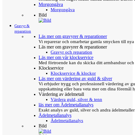
Morgongåva
Morgongåva
Bild
Gravyr &
reparation
Läs mer om gravyrer & reparationer
Vi reparerar och omarbetar gamla smycken till nya 
Läs mer om gravyrer & reparationer
Gravyr och reparation
Läs mer om vår klockservice
Med förtroende kan du skicka ditt armbandsur och g
Klockservice
Klockservice & klockor
Läs mer om värdering av guld & silver
Vi erbjuder trygg och professionell värdering av gul
uppskattning eller bara veta mer om dina föremål h
Värdering av ädelmetall
Värdera guld, silver & tenn
läs mer om Ädelmetallanalys
Exakt analys av guld, silver och andra ädelmetall
Ädelmetallanalys
Ädelmetallanalys
Bild