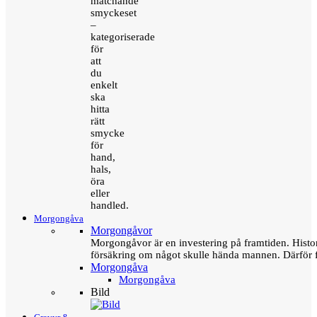
matchande
smyckeset
–
kategoriserade
för
att
du
enkelt
ska
hitta
rätt
smycke
för
hand,
hals,
öra
eller
handled.
Morgongåva
Morgongåvor
Morgongåvor är en investering på framtiden. Hist
försäkring om något skulle hända mannen. Därför 
Morgongåva
Morgongåva
Bild