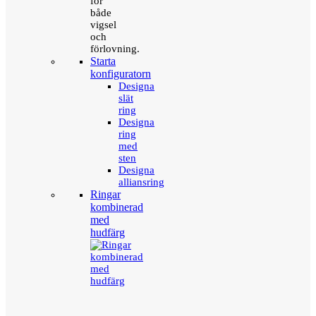
för
både
vigsel
och
förlovning.
Starta
konfiguratorn
Designa
slät
ring
Designa
ring
med
sten
Designa
alliansring
Ringar
kombinerad
med
hudfärg