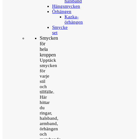
halsband
Hängsmycken
Örhängen
Kazka-
örhängen
Smycke
set
Smycken
för
hela
kroppen
Upptäck
smycken
för
varje
stil
och
tillfälle.
Här
hittar
du
ringar,
halsband,
armband,
örhängen
och