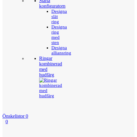
Starta
konfiguratorn
Designa
slät
ring
Designa
ring
med
sten
Designa
alliansring
Ringar
kombinerad
med
hudfärg
Önskelistor
0
0
Menu
Tillbaka