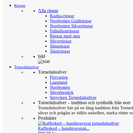
Ringar
Alla ringar
Kazka-ringar
Norrbotten Guldringar
Norrbotten Silverringar
Palladiumringar
Ringar med sten
Silverringar
Slätaringar
Titanringar
bild
Tornedalssilver
Tornedalssilver
Förvaring
Lappland
Norrbotten
Silverbestick
Smycken Tornedalssilver
Tornedalssilver – tradition och symbolik från norr
Tornedalssilver bär på en lång tradition från Torn
silver och präglat av tidlös enkelhet, starka rötter
Produkter
Kaffesked – handgraverat...