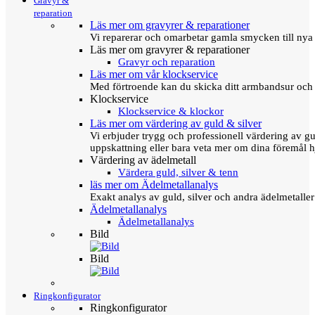
Gravyr &
reparation
Läs mer om gravyrer & reparationer
Vi reparerar och omarbetar gamla smycken till nya 
Läs mer om gravyrer & reparationer
Gravyr och reparation
Läs mer om vår klockservice
Med förtroende kan du skicka ditt armbandsur och g
Klockservice
Klockservice & klockor
Läs mer om värdering av guld & silver
Vi erbjuder trygg och professionell värdering av gul
uppskattning eller bara veta mer om dina föremål h
Värdering av ädelmetall
Värdera guld, silver & tenn
läs mer om Ädelmetallanalys
Exakt analys av guld, silver och andra ädelmetall
Ädelmetallanalys
Ädelmetallanalys
Bild
Bild
Ringkonfigurator
Ringkonfigurator