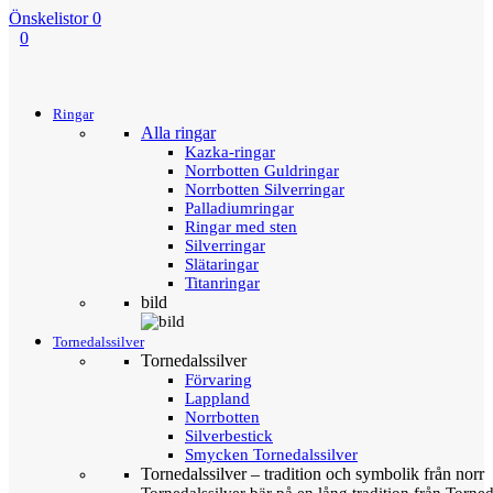
Önskelistor
0
0
Menu
Tillbaka
Ringar
Alla ringar
Kazka-ringar
Norrbotten Guldringar
Norrbotten Silverringar
Palladiumringar
Ringar med sten
Silverringar
Slätaringar
Titanringar
bild
Tornedalssilver
Tornedalssilver
Förvaring
Lappland
Norrbotten
Silverbestick
Smycken Tornedalssilver
Tornedalssilver – tradition och symbolik från norr