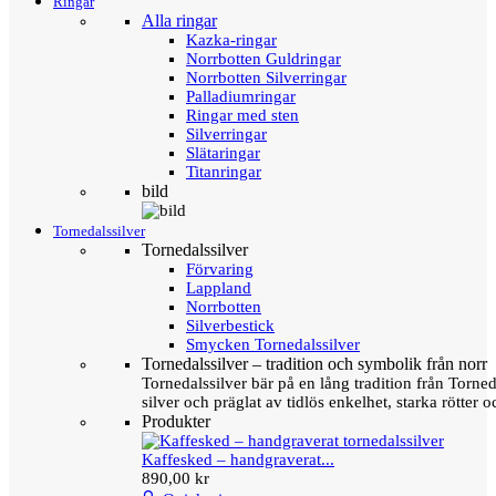
Ringar
Alla ringar
Kazka-ringar
Norrbotten Guldringar
Norrbotten Silverringar
Palladiumringar
Ringar med sten
Silverringar
Slätaringar
Titanringar
bild
Tornedalssilver
Tornedalssilver
Förvaring
Lappland
Norrbotten
Silverbestick
Smycken Tornedalssilver
Tornedalssilver – tradition och symbolik från norr
Tornedalssilver bär på en lång tradition från Torn
silver och präglat av tidlös enkelhet, starka rötter
Produkter
Kaffesked – handgraverat...
890,00 kr