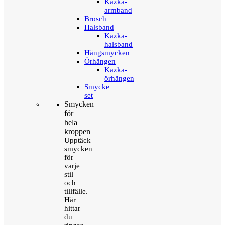
Kazka-
armband
Brosch
Halsband
Kazka-
halsband
Hängsmycken
Örhängen
Kazka-
örhängen
Smycke
set
Smycken
för
hela
kroppen
Upptäck
smycken
för
varje
stil
och
tillfälle.
Här
hittar
du