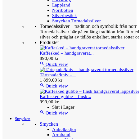
Lappland
Norrbotten
Silverbestick
Smycken Tornedalssilver
Tornedalssilver – tradition och symbolik från norr
Tornedalssilver bär på en lång tradition från Torn
silver och präglat av tidlös enkelhet, starka rötter
Produkter
Kaffesked – handgraverat...
890,00 kr

Quick view
Tårtspade/kniv –...
1 899,00 kr

Quick view
Kaffesked gubbe – finsk...
999,00 kr
Slut i Lager

Quick view
Smycken
Smycken
Ankelkedjor
Armband