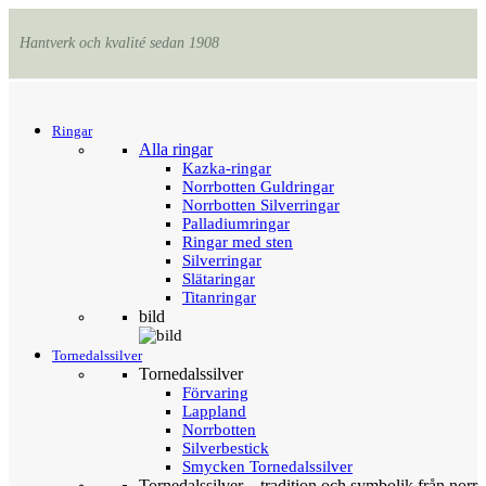
Hantverk och kvalité sedan 1908
Menu
Tillbaka
Ringar
Alla ringar
Kazka-ringar
Norrbotten Guldringar
Norrbotten Silverringar
Palladiumringar
Ringar med sten
Silverringar
Slätaringar
Titanringar
bild
Tornedalssilver
Tornedalssilver
Förvaring
Lappland
Norrbotten
Silverbestick
Smycken Tornedalssilver
Tornedalssilver – tradition och symbolik från norr