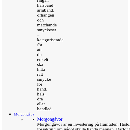
ringar,
halsband,
armband,
örhängen
och
matchande
smyckeset
–
kategoriserade
för
att
du
enkelt
ska
hitta
rätt
smycke
för
hand,
hals,
öra
eller
handled.
Morgongåva
Morgongåvor
Morgongåvor är en investering på framtiden. Hist
försäkring om något skulle hända mannen. Därför 