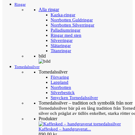
Ringar
Alla ringar
Kazka-ringar
Norrbotten Guldringar
Norrbotten Silverringar
Palladiumringar
Ringar med sten
Silverringar
Slätaringar
Titanringar
bild
Tornedalssilver
Tornedalssilver
Förvaring
Lappland
Norrbotten
Silverbestick
Smycken Tornedalssilver
Tornedalssilver – tradition och symbolik från norr
Tornedalssilver bär på en lång tradition från Torn
silver och präglat av tidlös enkelhet, starka rötter
Produkter
Kaffesked – handgraverat...
890,00 kr