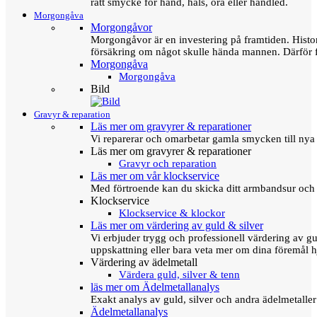
rätt smycke för hand, hals, öra eller handled.
Morgongåva
Morgongåvor
Morgongåvor är en investering på framtiden. Hist
försäkring om något skulle hända mannen. Därför 
Morgongåva
Morgongåva
Bild
Gravyr & reparation
Läs mer om gravyrer & reparationer
Vi reparerar och omarbetar gamla smycken till nya 
Läs mer om gravyrer & reparationer
Gravyr och reparation
Läs mer om vår klockservice
Med förtroende kan du skicka ditt armbandsur och g
Klockservice
Klockservice & klockor
Läs mer om värdering av guld & silver
Vi erbjuder trygg och professionell värdering av gul
uppskattning eller bara veta mer om dina föremål h
Värdering av ädelmetall
Värdera guld, silver & tenn
läs mer om Ädelmetallanalys
Exakt analys av guld, silver och andra ädelmetall
Ädelmetallanalys