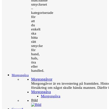
matchande
smyckeset
–
kategoriserade
för
att
du
enkelt
ska
hitta
rätt
smycke
för
hand,
hals,
öra
eller
handled.
Morgongåva
Morgongåvor
Morgongåvor är en investering på framtiden. Hist
försäkring om något skulle hända mannen. Därför 
Morgongåva
Morgongåva
Bild