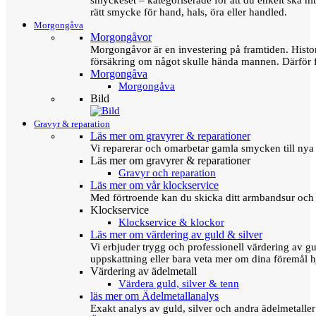
smyckeset – kategoriserade för att du enkelt ska hit
rätt smycke för hand, hals, öra eller handled.
Morgongåva
Morgongåvor
Morgongåvor är en investering på framtiden. Hist
försäkring om något skulle hända mannen. Därför 
Morgongåva
Morgongåva
Bild
Gravyr & reparation
Läs mer om gravyrer & reparationer
Vi reparerar och omarbetar gamla smycken till nya 
Läs mer om gravyrer & reparationer
Gravyr och reparation
Läs mer om vår klockservice
Med förtroende kan du skicka ditt armbandsur och g
Klockservice
Klockservice & klockor
Läs mer om värdering av guld & silver
Vi erbjuder trygg och professionell värdering av gul
uppskattning eller bara veta mer om dina föremål h
Värdering av ädelmetall
Värdera guld, silver & tenn
läs mer om Ädelmetallanalys
Exakt analys av guld, silver och andra ädelmetall