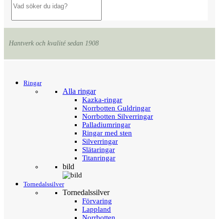
Hantverk och kvalité sedan 1908
Menu
Tillbaka
Ringar
Alla ringar
Kazka-ringar
Norrbotten Guldringar
Norrbotten Silverringar
Palladiumringar
Ringar med sten
Silverringar
Slätaringar
Titanringar
bild
Tornedalssilver
Tornedalssilver
Förvaring
Lappland
Norrbotten