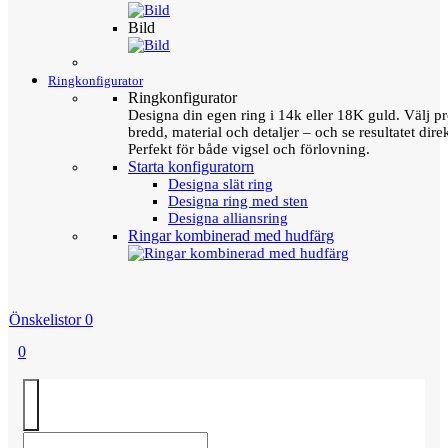
Bild
Ringkonfigurator
Ringkonfigurator
Designa din egen ring i 14k eller 18K guld. Välj pro
bredd, material och detaljer – och se resultatet direk
Perfekt för både vigsel och förlovning.
Starta konfiguratorn
Designa slät ring
Designa ring med sten
Designa alliansring
Ringar kombinerad med hudfärg
Önskelistor
0
0