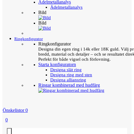
Ädelmetallanalys
Ädelmetallanalys
Bild
Bild
Ringkonfigurator
Ringkonfigurator
Designa din egen ring i 14k eller 18K guld. Välj pro
bredd, material och detaljer – och se resultatet direk
Perfekt för både vigsel och förlovning.
Starta konfiguratorn
Designa slät ring
Designa ring med sten
Designa alliansring
Ringar kombinerad med hudfärg
Önskelistor
0
0