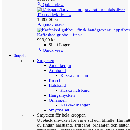

Quick view
Tårtspade/kniv –...
1 899,00 kr

Quick view
Kaffesked gubbe – finsk...
999,00 kr
Slut i Lager

Quick view
Smycken
Smycken
Ankelkedjor
Armband
Kazka-armband
Brosch
Halsband
Kazka-halsband
Hängsmycken
Örhängen
Kazka-örhängen
Smycke set
Smycken för hela kroppen
Upptäck smycken för varje stil och tillfälle. Här hit
du ringar, halsband, armband, örhängen och matc