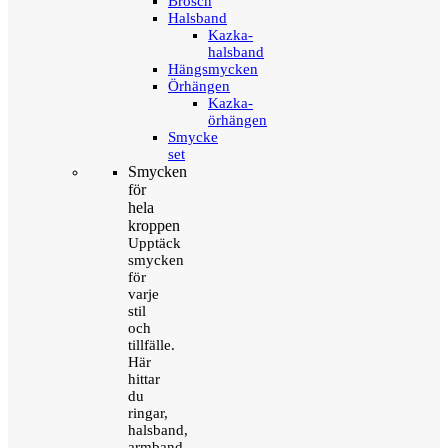
Brosch
Halsband
Kazka-
halsband
Hängsmycken
Örhängen
Kazka-
örhängen
Smycke
set
Smycken
för
hela
kroppen
Upptäck
smycken
för
varje
stil
och
tillfälle.
Här
hittar
du
ringar,
halsband,
armband,