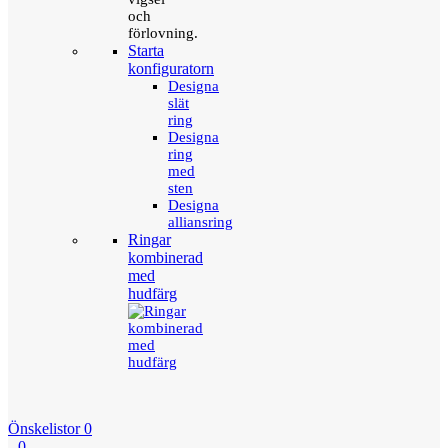
och
förlovning.
Starta
konfiguratorn
Designa
slät
ring
Designa
ring
med
sten
Designa
alliansring
Ringar
kombinerad
med
hudfärg
Önskelistor
0
0