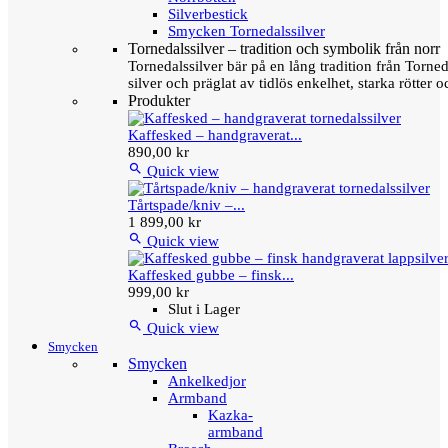
Silverbestick
Smycken Tornedalssilver
Tornedalssilver – tradition och symbolik från norr
Tornedalssilver bär på en lång tradition från Torn
silver och präglat av tidlös enkelhet, starka rötter
Produkter
Kaffesked – handgraverat...
890,00 kr

Quick view
Tårtspade/kniv –...
1 899,00 kr

Quick view
Kaffesked gubbe – finsk...
999,00 kr
Slut i Lager

Quick view
Smycken
Smycken
Ankelkedjor
Armband
Kazka-
armband