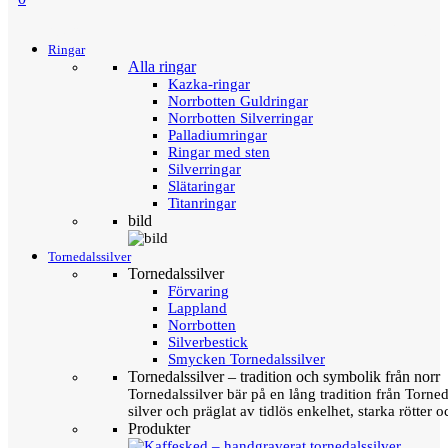
Menu
Tillbaka
Ringar
Alla ringar
Kazka-ringar
Norrbotten Guldringar
Norrbotten Silverringar
Palladiumringar
Ringar med sten
Silverringar
Slätaringar
Titanringar
bild
Tornedalssilver
Tornedalssilver
Förvaring
Lappland
Norrbotten
Silverbestick
Smycken Tornedalssilver
Tornedalssilver – tradition och symbolik från norr
Tornedalssilver bär på en lång tradition från Torn
silver och präglat av tidlös enkelhet, starka rötter
Produkter