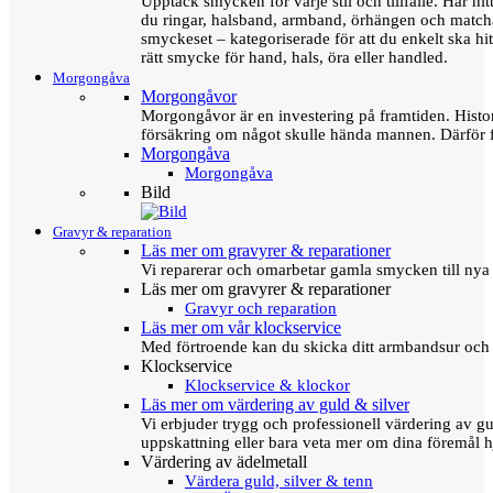
Upptäck smycken för varje stil och tillfälle. Här hit
du ringar, halsband, armband, örhängen och matc
smyckeset – kategoriserade för att du enkelt ska hit
rätt smycke för hand, hals, öra eller handled.
Morgongåva
Morgongåvor
Morgongåvor är en investering på framtiden. Hist
försäkring om något skulle hända mannen. Därför 
Morgongåva
Morgongåva
Bild
Gravyr & reparation
Läs mer om gravyrer & reparationer
Vi reparerar och omarbetar gamla smycken till nya 
Läs mer om gravyrer & reparationer
Gravyr och reparation
Läs mer om vår klockservice
Med förtroende kan du skicka ditt armbandsur och g
Klockservice
Klockservice & klockor
Läs mer om värdering av guld & silver
Vi erbjuder trygg och professionell värdering av gul
uppskattning eller bara veta mer om dina föremål h
Värdering av ädelmetall
Värdera guld, silver & tenn