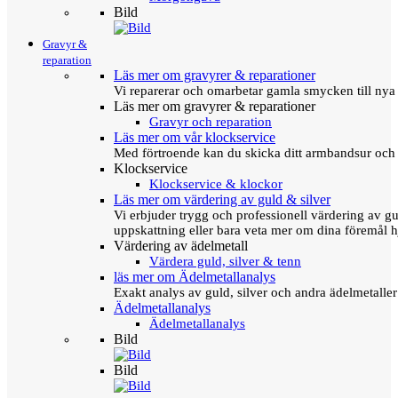
Bild
Gravyr &
reparation
Läs mer om gravyrer & reparationer
Vi reparerar och omarbetar gamla smycken till nya 
Läs mer om gravyrer & reparationer
Gravyr och reparation
Läs mer om vår klockservice
Med förtroende kan du skicka ditt armbandsur och g
Klockservice
Klockservice & klockor
Läs mer om värdering av guld & silver
Vi erbjuder trygg och professionell värdering av gul
uppskattning eller bara veta mer om dina föremål h
Värdering av ädelmetall
Värdera guld, silver & tenn
läs mer om Ädelmetallanalys
Exakt analys av guld, silver och andra ädelmetall
Ädelmetallanalys
Ädelmetallanalys
Bild
Bild