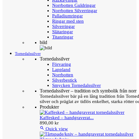
Kazka-ringar
Norrbotten Guldringar
Norrbotten Silverringar
Palladiumringar
Ringar med sten
Silverringar
Slätaringar
Titanringar
bild
Tornedalssilver
Tornedalssilver
Förvaring
Lappland
Norrbotten
Silverbestick
Smycken Tornedalssilver
Tornedalssilver – tradition och symbolik från norr
Tornedalssilver bär på en lång tradition från Torn
silver och präglat av tidlös enkelhet, starka rötter
Produkter
Kaffesked – handgraverat...
890,00 kr

Quick view