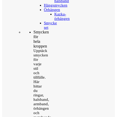
halsband
Hängsmycken
Örhängen
Kazka-
örhängen
Smycke
set
Smycken
för
hela
kroppen
Upptäck
smycken
för
varje
stil
och
tillfälle.
Här
hittar
du
ringar,
halsband,
armband,
örhängen
och