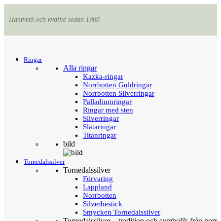
Hantverk och kvalité sedan 1908
Menu
Tillbaka
Ringar
Alla ringar
Kazka-ringar
Norrbotten Guldringar
Norrbotten Silverringar
Palladiumringar
Ringar med sten
Silverringar
Slätaringar
Titanringar
bild
Tornedalssilver
Tornedalssilver
Förvaring
Lappland
Norrbotten
Silverbestick
Smycken Tornedalssilver
Tornedalssilver – tradition och symbolik från norr