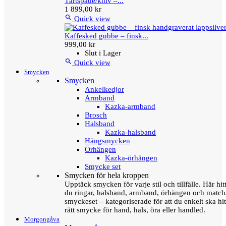
Tårtspade/kniv –...
1 899,00 kr

Quick view
Kaffesked gubbe – finsk...
999,00 kr
Slut i Lager

Quick view
Smycken
Smycken
Ankelkedjor
Armband
Kazka-armband
Brosch
Halsband
Kazka-halsband
Hängsmycken
Örhängen
Kazka-örhängen
Smycke set
Smycken för hela kroppen
Upptäck smycken för varje stil och tillfälle. Här hit
du ringar, halsband, armband, örhängen och matc
smyckeset – kategoriserade för att du enkelt ska hit
rätt smycke för hand, hals, öra eller handled.
Morgongåva