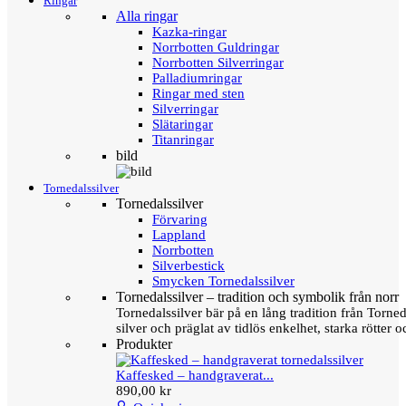
Ringar
Alla ringar
Kazka-ringar
Norrbotten Guldringar
Norrbotten Silverringar
Palladiumringar
Ringar med sten
Silverringar
Slätaringar
Titanringar
bild
Tornedalssilver
Tornedalssilver
Förvaring
Lappland
Norrbotten
Silverbestick
Smycken Tornedalssilver
Tornedalssilver – tradition och symbolik från norr
Tornedalssilver bär på en lång tradition från Torn
silver och präglat av tidlös enkelhet, starka rötter
Produkter
Kaffesked – handgraverat...
890,00 kr
