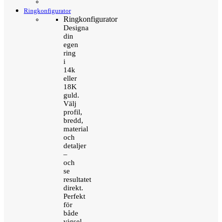
Ringkonfigurator
Ringkonfigurator
Designa
din
egen
ring
i
14k
eller
18K
guld.
Välj
profil,
bredd,
material
och
detaljer
–
och
se
resultatet
direkt.
Perfekt
för
både
vigsel