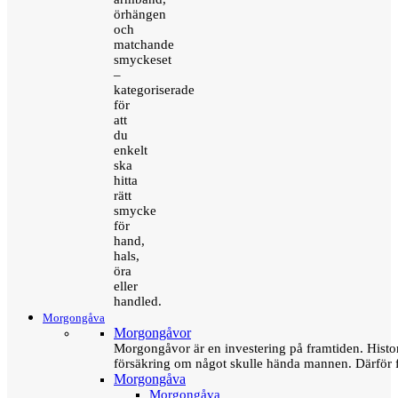
örhängen
och
matchande
smyckeset
–
kategoriserade
för
att
du
enkelt
ska
hitta
rätt
smycke
för
hand,
hals,
öra
eller
handled.
Morgongåva
Morgongåvor
Morgongåvor är en investering på framtiden. Hist
försäkring om något skulle hända mannen. Därför 
Morgongåva
Morgongåva