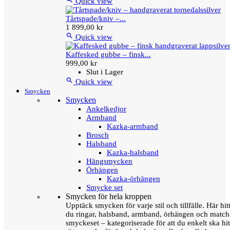
Quick view
Tårtspade/kniv –...
1 899,00 kr

Quick view
Kaffesked gubbe – finsk...
999,00 kr
Slut i Lager

Quick view
Smycken
Smycken
Ankelkedjor
Armband
Kazka-armband
Brosch
Halsband
Kazka-halsband
Hängsmycken
Örhängen
Kazka-örhängen
Smycke set
Smycken för hela kroppen
Upptäck smycken för varje stil och tillfälle. Här hit
du ringar, halsband, armband, örhängen och matc
smyckeset – kategoriserade för att du enkelt ska hit