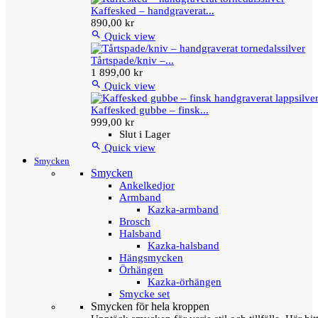
Kaffesked – handgraverat...
890,00 kr

Quick view
Tårtspade/kniv –...
1 899,00 kr

Quick view
Kaffesked gubbe – finsk...
999,00 kr
Slut i Lager

Quick view
Smycken
Smycken
Ankelkedjor
Armband
Kazka-armband
Brosch
Halsband
Kazka-halsband
Hängsmycken
Örhängen
Kazka-örhängen
Smycke set
Smycken för hela kroppen