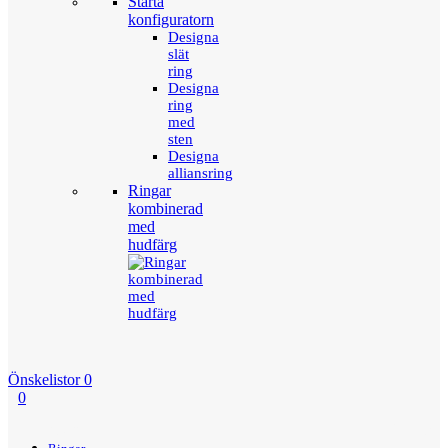
Starta
konfiguratorn
Designa
slät
ring
Designa
ring
med
sten
Designa
alliansring
Ringar
kombinerad
med
hudfärg
Önskelistor
0
0
Menu
Tillbaka