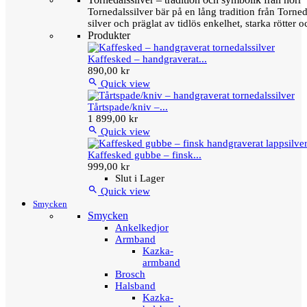
Tornedalssilver bär på en lång tradition från Torn
silver och präglat av tidlös enkelhet, starka rötter
Produkter
Kaffesked – handgraverat...
890,00 kr

Quick view
Tårtspade/kniv –...
1 899,00 kr

Quick view
Kaffesked gubbe – finsk...
999,00 kr
Slut i Lager

Quick view
Smycken
Smycken
Ankelkedjor
Armband
Kazka-
armband
Brosch
Halsband
Kazka-