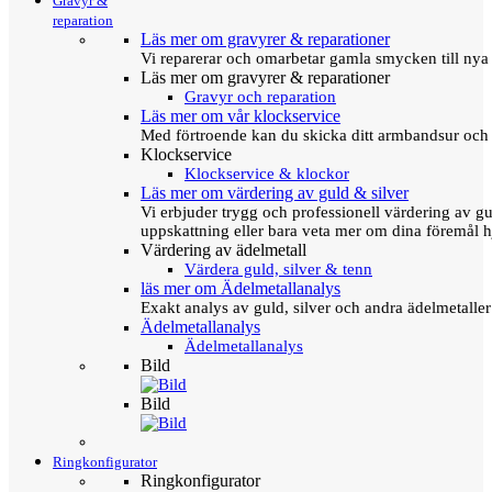
Gravyr &
reparation
Läs mer om gravyrer & reparationer
Vi reparerar och omarbetar gamla smycken till nya 
Läs mer om gravyrer & reparationer
Gravyr och reparation
Läs mer om vår klockservice
Med förtroende kan du skicka ditt armbandsur och g
Klockservice
Klockservice & klockor
Läs mer om värdering av guld & silver
Vi erbjuder trygg och professionell värdering av gul
uppskattning eller bara veta mer om dina föremål h
Värdering av ädelmetall
Värdera guld, silver & tenn
läs mer om Ädelmetallanalys
Exakt analys av guld, silver och andra ädelmetall
Ädelmetallanalys
Ädelmetallanalys
Bild
Bild
Ringkonfigurator
Ringkonfigurator