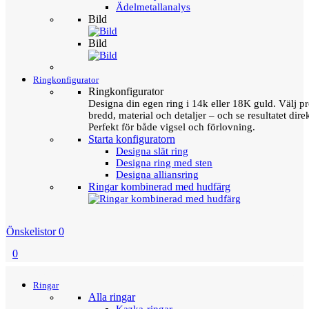
Ädelmetallanalys
Bild
Bild
Ringkonfigurator
Ringkonfigurator
Designa din egen ring i 14k eller 18K guld. Välj pro
bredd, material och detaljer – och se resultatet direk
Perfekt för både vigsel och förlovning.
Starta konfiguratorn
Designa slät ring
Designa ring med sten
Designa alliansring
Ringar kombinerad med hudfärg
Önskelistor
0
0
Menu
Tillbaka
Ringar
Alla ringar