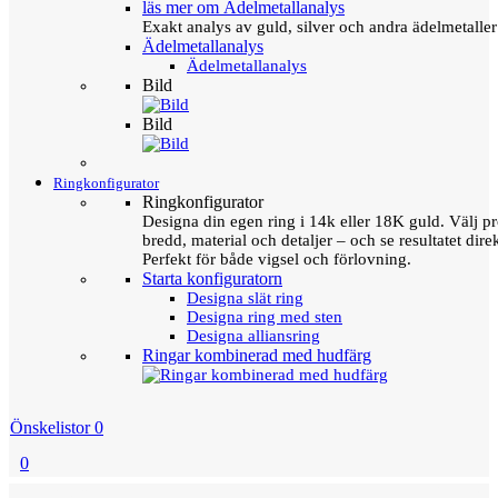
läs mer om Ädelmetallanalys
Exakt analys av guld, silver och andra ädelmetall
Ädelmetallanalys
Ädelmetallanalys
Bild
Bild
Ringkonfigurator
Ringkonfigurator
Designa din egen ring i 14k eller 18K guld. Välj pro
bredd, material och detaljer – och se resultatet direk
Perfekt för både vigsel och förlovning.
Starta konfiguratorn
Designa slät ring
Designa ring med sten
Designa alliansring
Ringar kombinerad med hudfärg
Önskelistor
0
0
Menu
Tillbaka